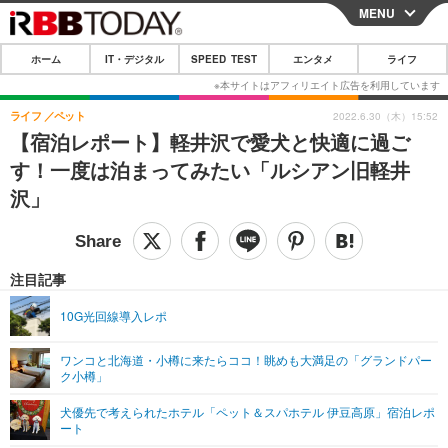
MENU
CLOSE
ホーム
IT・デジタル
SPEED TEST
エンタメ
ライフ
ホーム
IT・デジタル
ライフ
ペット
2022.6.30（木）15:52
【宿泊レポート】軽井沢で愛犬と快適に過ご
IT・デジタルTOP
スマートフォン
SPEED TEST
す！一度は泊まってみたい「ルシアン旧軽井
ネタ
ガジェット・ツール
沢」
エンタメ
ショッピング
その他
エンタメTOP
映画・ドラマ
ライフ
韓流・K-POP
韓国・芸能
注目記事
ライフTOP
グルメ
リリース一覧
音楽
スポーツ
10G光回線導入レポ
ペット
ショッピング
プッシュ通知の停止方法
グラビア
ブログ
その他
ワンコと北海道・小樽に来たらココ！眺めも大満足の「グランドパー
ク小樽」
ショッピング
その他
犬優先で考えられたホテル「ペット＆スパホテル 伊豆高原」宿泊レポ
ート