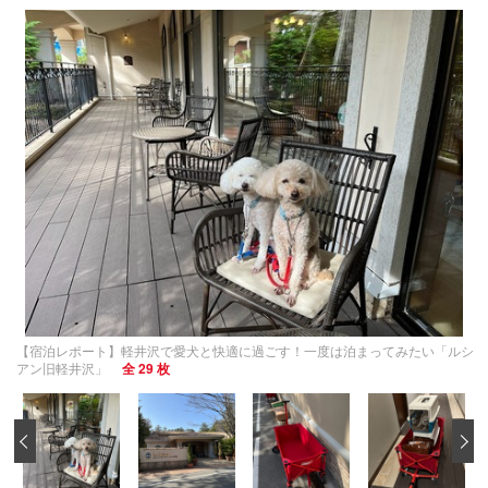
【宿泊レポート】軽井沢で愛犬と快適に過ごす！一度は泊まってみたい「ルシ
アン旧軽井沢」
全 29 枚
‹