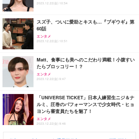
2023.12.22(金) 10:54
スズ子、ついに愛助とキスも…『ブギウギ』第
60話
エンタメ
2023.12.22(金) 10:51
Matt、食事にも美へのこだわり満載！小腹すい
たらブロッコリー！？
エンタメ
2023.12.22(金) 9:47
「UNIVERSE TICKET」日本人練習生ニジ＆ナ
ルミ、圧巻のパフォーマンスで少女時代・ヒョ
ヨンら審査員たちを魅了！
エンタメ
2023.12.22(金) 9:46