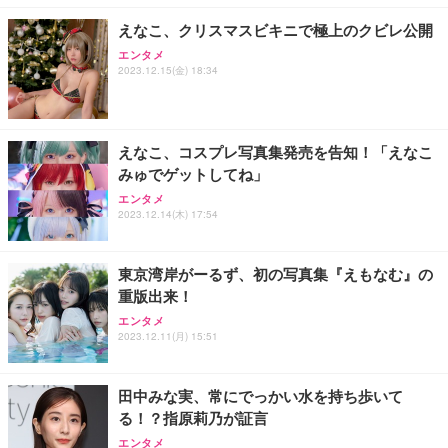
￥49,979
￥1,800
￥7,680
ョン PCチェア 通気性メッシュ ゲーミング/勉強/事
えなこ、クリスマスビキニで極上のクビレ公開
務用 おしゃれ パソコンチェア (ブラック)
エンタメ
Sezlife オフィスチェア デスクチェア 疲れない テレ
【整備済み品】Dell E2724HS 27インチ 液晶モニタ
Smart Basic(スマートベーシック) 【Amazon.co.jp
2023.12.15(金) 18:34
ワーク チェア 強化バックレスト 30度ロッキング機
ー フルHD（1920×1080）VA 非光沢 HDMI/DisplayP
限定】 Smart Basic アイリスオーヤマ ペットシーツ
能 人間工学 椅子 腰サポート 90度跳ね上げ式アーム
ort/VGA スピーカー内蔵 高さ調整 スイベル VESA対
超厚型 お徳用 ワイド 100枚入 (x 1) (ケース販売)
レスト 3Dヘッドレスト ハンガー付き 高反発クッシ
応 ComfortView ビジネス向け
￥7,680
￥15,800
￥3,670
ョン PCチェア 通気性メッシュ ゲーミング/勉強/事
えなこ、コスプレ写真集発売を告知！「えなこ
務用 おしゃれ パソコンチェア (ホワイト)
みゅでゲットしてね」
ANDWINT オフィスチェア デスクチェア 肘なし メ
【MiniLED/24.5inch/280Hz/FHD】GRAPHT THE S
アイリスオーヤマ ペットシーツ 超厚型 お徳用 レギ
ッシュ 通気性 ランバーサポート付き 腰サポート ガ
HOOTER Gaming Monitor 24” Essential ゲーミン
エンタメ
ュラー 200枚入【Amazon.co.jp限定】
ス圧無段階昇降 360度回転 キャスター付き コンパク
グモニター QD 24.5インチ 1ms FHD 量子ドット 残
2023.12.14(木) 17:54
ト 幅52×奥行58.5×高さ84～96cm テレワーク 在宅
像低減 (3年保証 | 輝点保証 | 日本メーカー)
￥3,731
￥4,139
￥34,980
勤務 ブラック
東京湾岸がーるず、初の写真集『えもなむ』の
重版出来！
エンタメ
2023.12.11(月) 15:51
田中みな実、常にでっかい水を持ち歩いて
る！？指原莉乃が証言
エンタメ