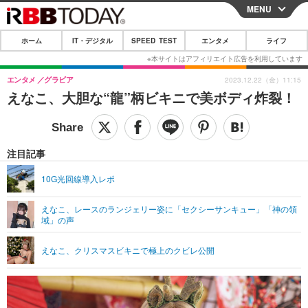
MENU
CLOSE
ホーム
IT・デジタル
SPEED TEST
エンタメ
ライフ
ホーム
IT・デジタル
エンタメ
グラビア
2023.12.22（金）11:15
えなこ、大胆な“龍”柄ビキニで美ボディ炸裂！
IT・デジタルTOP
スマートフォン
SPEED TEST
ネタ
ガジェット・ツール
エンタメ
注目記事
ショッピング
その他
エンタメTOP
映画・ドラマ
ライフ
10G光回線導入レポ
韓流・K-POP
韓国・芸能
ライフTOP
グルメ
リリース一覧
えなこ、レースのランジェリー姿に「セクシーサンキュー」「神の領
音楽
スポーツ
ペット
ショッピング
域」の声
プッシュ通知の停止方法
グラビア
ブログ
その他
えなこ、クリスマスビキニで極上のクビレ公開
ショッピング
その他