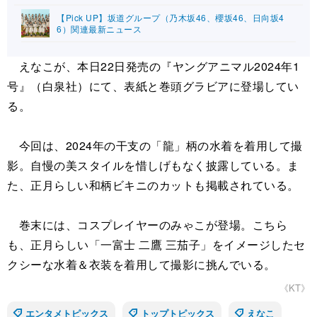
【Pick UP】坂道グループ（乃木坂46、櫻坂46、日向坂4
6）関連最新ニュース
えなこが、本日22日発売の『ヤングアニマル2024年1
号』（白泉社）にて、表紙と巻頭グラビアに登場してい
る。
今回は、2024年の干支の「龍」柄の水着を着用して撮
影。自慢の美スタイルを惜しげもなく披露している。ま
た、正月らしい和柄ビキニのカットも掲載されている。
巻末には、コスプレイヤーのみゃこが登場。こちら
も、正月らしい「一富士 二鷹 三茄子」をイメージしたセ
クシーな水着＆衣装を着用して撮影に挑んでいる。
《KT》
エンタメトピックス
トップトピックス
えなこ