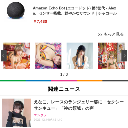
Amazon Echo Dot (エコードット) 第5世代 - Alex
a、センサー搭載、鮮やかなサウンド｜チャコール
￥7,480
>> もっと見る
[EdoErgo] オフィスチェア 椅子 テレワーク 疲れな
EIZO ビジネス向けプレミアムモニター | FlexScan
Amazonベーシック ペットシーツ 薄型 レギュラー 1
い 跳ね上げ式アームレスト コンパクト 約105度ロッ
EV3240X-WT | 31.5型4K UHD・USB Type-C・ホワ
‹
回使い捨て 無香料 ホワイト 300枚
キング pc 事務椅子 360度回転 座面昇降 強化ナイロ
イト
ン樹脂ベース 通気性メッシュ 在宅ワーク H-WY01
￥3,373
￥5,699
￥105,595
(黒網+黒枠+黒足)
1
/
3
EIZO ビジネス向けプレミアムモニター | FlexScan
SIHOO B100 オフィスチェア／デスクチェア メッシ
Amazonベーシック ペットシーツ 厚型 ワイド 42枚
EV2740X-WT | 27.0型4K UHD・USB Type-C・ホワ
ュチェア 人間工学 疲れない ブラック
x2袋(84枚) ホワイト(吸収面:ライトブルー)
関連ニュース
イト
￥27,999
￥3,234
￥109,572
えなこ、レースのランジェリー姿に「セクシー
サンキュー」「神の領域」の声
Sezlife オフィスチェア デスクチェア 疲れない テレ
【純正品】27"ゲーミングモニター DualSense 充電
ネオ・ルーライフ ネオ・オムツ L 中型犬用 26枚入
エンタメ
ワーク チェア 強化バックレスト 30度ロッキング機
2023.12.19(火) 21:10
フック付き（CFI-ZDM1J）
り 単品
能 人間工学 椅子 腰サポート 90度跳ね上げ式アーム
レスト 3Dヘッドレスト ハンガー付き 高反発クッシ