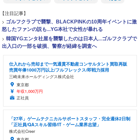
【注目記事】
>
ゴルフクラブで襲撃、BLACKPINKの10周年イベントに激
怒したファンの説も...YG本社で女性が暴れる
>
韓国YGエンタ社屋を襲撃したのは日本人...ゴルフクラブで
出入口の一部を破損、警察が経緯を調査へ
仕入れから売却まで一気通貫不動産コンサルタント買取再販
売買年俸1000万円以上/フルフレックス/即戦力採用
三崎未来ホールディングス株式会社
東京都
年収1,000万円
正社員
「27卒」ゲームテクニカルサポートスタッフ・完全週休2日制
「正社員/QAスキル習得/IT・ゲーム業界志望」
株式会社Creer
東京都