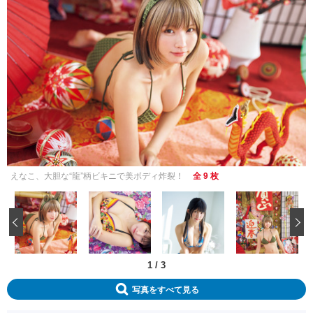
えなこ、大胆な“龍”柄ビキニで美ボディ炸裂！
全 9 枚
‹
1
/
3
写真をすべて見る