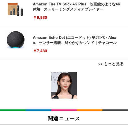
Amazon Fire TV Stick 4K Plus | 映画館のような4K
体験 | ストリーミングメディアプレイヤー
￥9,980
Amazon Echo Dot (エコードット) 第5世代 - Alex
a、センサー搭載、鮮やかなサウンド｜チャコール
￥7,480
>> もっと見る
[EdoErgo] オフィスチェア 椅子 テレワーク 疲れな
EIZO ビジネス向けプレミアムモニター | FlexScan
Amazonベーシック ペットシーツ 薄型 レギュラー 1
い 跳ね上げ式アームレスト コンパクト 約105度ロッ
EV3240X-WT | 31.5型4K UHD・USB Type-C・ホワ
回使い捨て 無香料 ホワイト 300枚
キング pc 事務椅子 360度回転 座面昇降 強化ナイロ
イト
ン樹脂ベース 通気性メッシュ 在宅ワーク H-WY01
￥3,373
￥5,699
￥105,595
(黒網+黒枠+黒足)
EIZO ビジネス向けプレミアムモニター | FlexScan
SIHOO B100 オフィスチェア／デスクチェア メッシ
Amazonベーシック ペットシーツ 厚型 ワイド 42枚
EV2740X-WT | 27.0型4K UHD・USB Type-C・ホワ
ュチェア 人間工学 疲れない ブラック
x2袋(84枚) ホワイト(吸収面:ライトブルー)
関連ニュース
イト
￥27,999
￥3,234
￥109,572