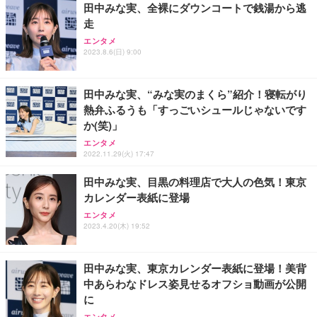
田中みな実、全裸にダウンコートで銭湯から逃
走
Sezlife オフィスチェア デスクチェア 疲れない テレ
【純正品】27"ゲーミングモニター DualSense 充電
ネオ・ルーライフ ネオ・オムツ L 中型犬用 26枚入
エンタメ
ワーク チェア 強化バックレスト 30度ロッキング機
2023.8.6(日) 9:00
フック付き（CFI-ZDM1J）
り 単品
能 人間工学 椅子 腰サポート 90度跳ね上げ式アーム
レスト 3Dヘッドレスト ハンガー付き 高反発クッシ
￥49,979
￥1,800
￥7,680
ョン PCチェア 通気性メッシュ ゲーミング/勉強/事
田中みな実、“みな実のまくら”紹介！寝転がり
務用 おしゃれ パソコンチェア (ブラック)
熱弁ふるうも「すっごいシュールじゃないです
Sezlife オフィスチェア デスクチェア 疲れない テレ
【整備済み品】Dell E2724HS 27インチ 液晶モニタ
Smart Basic(スマートベーシック) 【Amazon.co.jp
か(笑)」
ワーク チェア 強化バックレスト 30度ロッキング機
ー フルHD（1920×1080）VA 非光沢 HDMI/DisplayP
限定】 Smart Basic アイリスオーヤマ ペットシーツ
能 人間工学 椅子 腰サポート 90度跳ね上げ式アーム
ort/VGA スピーカー内蔵 高さ調整 スイベル VESA対
超厚型 お徳用 ワイド 100枚入 (x 1) (ケース販売)
エンタメ
2022.11.29(火) 17:47
レスト 3Dヘッドレスト ハンガー付き 高反発クッシ
応 ComfortView ビジネス向け
￥7,680
￥15,800
￥3,670
ョン PCチェア 通気性メッシュ ゲーミング/勉強/事
田中みな実、目黒の料理店で大人の色気！東京
務用 おしゃれ パソコンチェア (ホワイト)
カレンダー表紙に登場
ANDWINT オフィスチェア デスクチェア 肘なし メ
【MiniLED/24.5inch/280Hz/FHD】GRAPHT THE S
アイリスオーヤマ ペットシーツ 超厚型 お徳用 レギ
ッシュ 通気性 ランバーサポート付き 腰サポート ガ
HOOTER Gaming Monitor 24” Essential ゲーミン
エンタメ
ュラー 200枚入【Amazon.co.jp限定】
ス圧無段階昇降 360度回転 キャスター付き コンパク
グモニター QD 24.5インチ 1ms FHD 量子ドット 残
2023.4.20(木) 19:52
ト 幅52×奥行58.5×高さ84～96cm テレワーク 在宅
像低減 (3年保証 | 輝点保証 | 日本メーカー)
￥3,731
￥4,139
￥34,980
勤務 ブラック
田中みな実、東京カレンダー表紙に登場！美背
中あらわなドレス姿見せるオフショ動画が公開
に
エンタメ