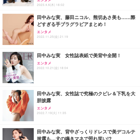
2023.4.6(木) 18:02
田中みな実、藤田ニコル、熊切あさ美も……際
どすぎる手ブラグラビアまとめ！
エンタメ
2022.11.25(金) 21:19
田中みな実 女性誌表紙で美背中全開！
エンタメ
2022.10.21(金) 18:04
田中みな実、女性誌で究極のクビレ＆下乳を大
胆披露
エンタメ
2022.7.19(火) 11:35
田中みな実、背中ざっくりドレスで美デコルテ
披露も…犬の鳴きマネで照れ笑い!?