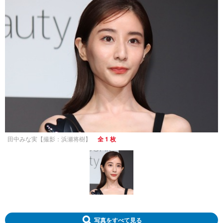
田中みな実【撮影：浜瀬将樹】
全 1 枚
写真をすべて見る