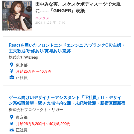
田中みな実、スケスケボディスーツで大胆
に……『GINGER』表紙
エンタメ
2021.11.22(月) 17:40
Reactを用いたフロントエンドエンジニア/ブランクOK/主婦・
主夫歓迎/研修あり/賞与あり/急募
株式会社Wizleap
東京都
月給25万円～40万円
正社員
ゲーム向けUIデザイナーアシスタント「正社員」IT・デザイ
ン系転職希望・駅チカ/賞与年2回・未経験歓迎・新宿区西新宿
株式会社プロジェクトトリガー
東京都
月給26万8,200円～40万8,200円
正社員