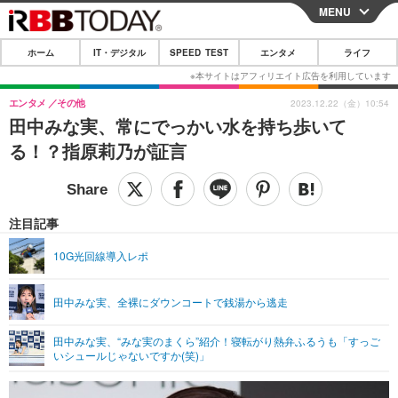
MENU
CLOSE
ホーム
IT・デジタル
SPEED TEST
エンタメ
ライフ
ホーム
IT・デジタル
エンタメ
その他
2023.12.22（金）10:54
田中みな実、常にでっかい水を持ち歩いて
IT・デジタルTOP
スマートフォン
SPEED TEST
る！？指原莉乃が証言
ネタ
ガジェット・ツール
エンタメ
ショッピング
その他
エンタメTOP
映画・ドラマ
ライフ
注目記事
韓流・K-POP
韓国・芸能
ライフTOP
グルメ
リリース一覧
10G光回線導入レポ
音楽
スポーツ
ペット
ショッピング
プッシュ通知の停止方法
田中みな実、全裸にダウンコートで銭湯から逃走
グラビア
ブログ
その他
田中みな実、“みな実のまくら”紹介！寝転がり熱弁ふるうも「すっご
ショッピング
その他
いシュールじゃないですか(笑)」