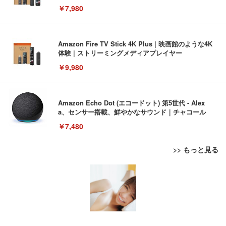
￥7,980
Amazon Fire TV Stick 4K Plus | 映画館のような4K
体験 | ストリーミングメディアプレイヤー
￥9,980
Amazon Echo Dot (エコードット) 第5世代 - Alex
a、センサー搭載、鮮やかなサウンド｜チャコール
￥7,480
>> もっと見る
[EdoErgo] オフィスチェア 椅子 テレワーク 疲れな
EIZO ビジネス向けプレミアムモニター | FlexScan
Amazonベーシック ペットシーツ 薄型 レギュラー 1
い 跳ね上げ式アームレスト コンパクト 約105度ロッ
EV3240X-WT | 31.5型4K UHD・USB Type-C・ホワ
回使い捨て 無香料 ホワイト 300枚
キング pc 事務椅子 360度回転 座面昇降 強化ナイロ
イト
ン樹脂ベース 通気性メッシュ 在宅ワーク H-WY01
￥3,373
￥5,699
￥105,595
(黒網+黒枠+黒足)