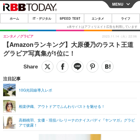
MENU
CLOSE
ホーム
IT・デジタル
SPEED TEST
エンタメ
ライフ
ホーム
IT・デジタル
エンタメ
グラビア
2023.11.14（火）22:06
【Amazonランキング】大原優乃のラスト王道
IT・デジタルTOP
スマートフォン
SPEED TEST
グラビア写真集が1位に！
ネタ
ガジェット・ツール
エンタメ
ショッピング
その他
エンタメTOP
映画・ドラマ
ライフ
注目記事
韓流・K-POP
韓国・芸能
ライフTOP
グルメ
リリース一覧
10G光回線導入レポ
音楽
スポーツ
ペット
ショッピング
プッシュ通知の停止方法
相楽伊織、アウトドアでふんわりバストを魅せる！
グラビア
ブログ
その他
高鶴桃羽、女優・現役バレリーナのナイスバディ『ヤンマガ』グラビ
ショッピング
その他
アで披露！