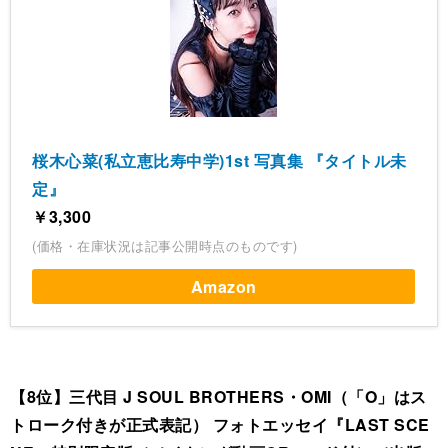
桜木心菜(私立恵比寿中学)1st 写真集 『タイトル未
定』
￥3,300
(価格・在庫状況は記事公開時点のものです)
Amazon
【8位】三代目 J SOUL BROTHERS・OMI（「O」はス
トローク付きが正式表記） フォトエッセイ『LAST SCE