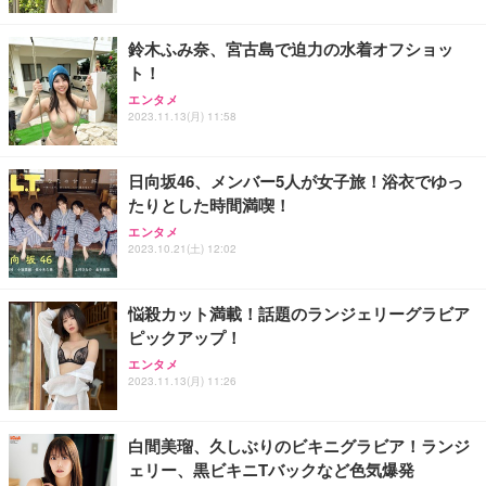
鈴木ふみ奈、宮古島で迫力の水着オフショッ
ト！
エンタメ
2023.11.13(月) 11:58
日向坂46、メンバー5人が女子旅！浴衣でゆっ
たりとした時間満喫！
エンタメ
2023.10.21(土) 12:02
悩殺カット満載！話題のランジェリーグラビア
ピックアップ！
エンタメ
2023.11.13(月) 11:26
白間美瑠、久しぶりのビキニグラビア！ランジ
ェリー、黒ビキニTバックなど色気爆発