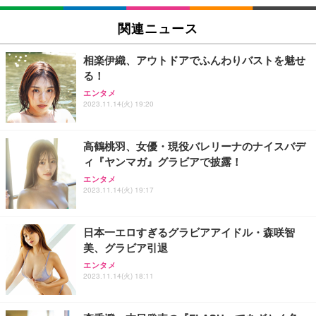
EIZO ビジネス向けプレミアムモニター | FlexScan
SIHOO B100 オフィスチェア／デスクチェア メッシ
Amazonベーシック ペットシーツ 厚型 ワイド 42枚
EV2740X-WT | 27.0型4K UHD・USB Type-C・ホワ
ュチェア 人間工学 疲れない ブラック
x2袋(84枚) ホワイト(吸収面:ライトブルー)
関連ニュース
イト
￥27,999
￥3,234
￥109,572
相楽伊織、アウトドアでふんわりバストを魅せ
る！
Sezlife オフィスチェア デスクチェア 疲れない テレ
【純正品】27"ゲーミングモニター DualSense 充電
ネオ・ルーライフ ネオ・オムツ L 中型犬用 26枚入
エンタメ
ワーク チェア 強化バックレスト 30度ロッキング機
フック付き（CFI-ZDM1J）
り 単品
2023.11.14(火) 19:20
能 人間工学 椅子 腰サポート 90度跳ね上げ式アーム
レスト 3Dヘッドレスト ハンガー付き 高反発クッシ
￥49,979
￥1,800
￥7,680
ョン PCチェア 通気性メッシュ ゲーミング/勉強/事
高鶴桃羽、女優・現役バレリーナのナイスバデ
務用 おしゃれ パソコンチェア (ブラック)
ィ『ヤンマガ』グラビアで披露！
Sezlife オフィスチェア デスクチェア 疲れない テレ
【整備済み品】Dell E2724HS 27インチ 液晶モニタ
Smart Basic(スマートベーシック) 【Amazon.co.jp
エンタメ
ワーク チェア 強化バックレスト 30度ロッキング機
ー フルHD（1920×1080）VA 非光沢 HDMI/DisplayP
限定】 Smart Basic アイリスオーヤマ ペットシーツ
2023.11.14(火) 19:17
能 人間工学 椅子 腰サポート 90度跳ね上げ式アーム
ort/VGA スピーカー内蔵 高さ調整 スイベル VESA対
超厚型 お徳用 ワイド 100枚入 (x 1) (ケース販売)
レスト 3Dヘッドレスト ハンガー付き 高反発クッシ
応 ComfortView ビジネス向け
￥7,680
￥15,800
￥3,670
ョン PCチェア 通気性メッシュ ゲーミング/勉強/事
日本一エロすぎるグラビアアイドル・森咲智
務用 おしゃれ パソコンチェア (ホワイト)
美、グラビア引退
ANDWINT オフィスチェア デスクチェア 肘なし メ
【MiniLED/24.5inch/280Hz/FHD】GRAPHT THE S
アイリスオーヤマ ペットシーツ 超厚型 お徳用 レギ
ッシュ 通気性 ランバーサポート付き 腰サポート ガ
HOOTER Gaming Monitor 24” Essential ゲーミン
エンタメ
ュラー 200枚入【Amazon.co.jp限定】
ス圧無段階昇降 360度回転 キャスター付き コンパク
グモニター QD 24.5インチ 1ms FHD 量子ドット 残
2023.11.14(火) 18:11
ト 幅52×奥行58.5×高さ84～96cm テレワーク 在宅
像低減 (3年保証 | 輝点保証 | 日本メーカー)
￥3,731
￥4,139
￥34,980
勤務 ブラック