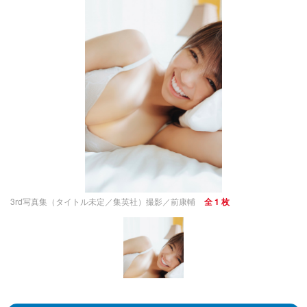
3rd写真集（タイトル未定／集英社）撮影／前康輔
全 1 枚