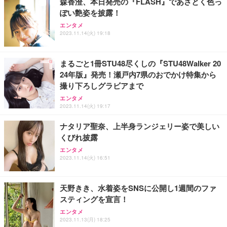
森香澄、本日発売の『FLASH』であざとく色っ
ぽい艶姿を披露！
エンタメ
2023.11.14(火) 19:18
まるごと1冊STU48尽くしの『STU48Walker 20
24年版』発売！瀬戸内7県のおでかけ特集から
撮り下ろしグラビアまで
エンタメ
2023.11.14(火) 19:17
ナタリア聖奈、上半身ランジェリー姿で美しい
くびれ披露
エンタメ
2023.11.14(火) 16:51
天野きき、水着姿をSNSに公開し1週間のファ
スティングを宣言！
エンタメ
2023.11.13(月) 18:25