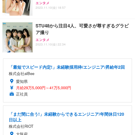
エンタメ
2023.11.10(金) 18:57
STU48から注目4人、可愛さが尊すぎるグラビ
ア撮り
エンタメ
2023.11.10(金) 22:34
「最短でスピード内定!」未経験採用枠/エンジニア/昇給年2回
株式会社alBee
愛知県
月給29万5,000円～41万5,000円
正社員
「まだ間に合う!」未経験からできるエンジニア/年間休日120
日以上
株式会社RIOT
大阪府