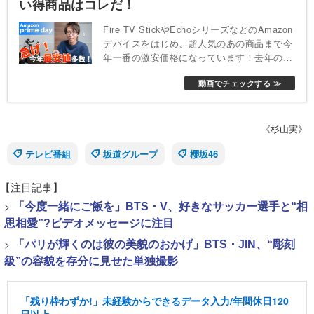
い得商品はコレだ！
Fire TV StickやEchoシリーズなどのAmazon
デバイスをはじめ、超人気のあの商品まで今
年一番の激安価格になっています！去年のプ
ライムデーで大幅値下げされていたDJIのア
動画でチェックする ≫
クションカメラ、Beatsのワイヤレスヘッド
ホンなど、今年もセール対象商品になってい
ます！
《杉山実》
テレビ番組
坂道グループ
櫻坂46
【注目記事】
>
「今度一緒にご飯を」BTS・V、好きなサッカー選手と“相
思相愛”?ビデオメッセージに注目
>
「パリが輝くのは彼の美貌のおかげ」BTS・JIN、“彫刻
級”の容貌を存分に見せた単独撮影
「残り枠わずか!」未経験からできるデータ入力/年間休日120
日以上