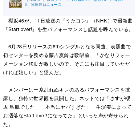
6）関連最新ニュース
櫻坂46が、11日放送の『うたコン』（NHK）で最新曲
『Start over!』を生パフォーマンスし話題を呼んでいる。
6月28日リリースの6thシングルとなる同曲。表題曲で
初センターを務める藤吉夏鈴は歌唱前、「かなりフォー
メーション移動が激しいので、そこにも注目していただ
ければ嬉しい」と望んだ。
メンバーは一糸乱れぬキレのあるパフォーマンスを披
露し、独特の世界観を展開した。ネットでは「さすが櫻
坂 鳥肌でした」「本当にヤバすぎた」「生演奏によって
お洒落なStart over!になってた」といった声が寄せられ
た。