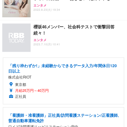
エンタメ
2022.8.23(火) 19:34
櫻坂46メンバー、社会科テストで衝撃回答
続々！
エンタメ
2023.7.10(月) 10:41
「残り枠わずか!」未経験からできるデータ入力/年間休日120
日以上
株式会社RIOT
東京都
月給25万円～40万円
正社員
「看護師・准看護師」正社員/訪問看護ステーション/正看護師,
普通自動車運転免許
ワイズ訪問看護リハビリステーション府中