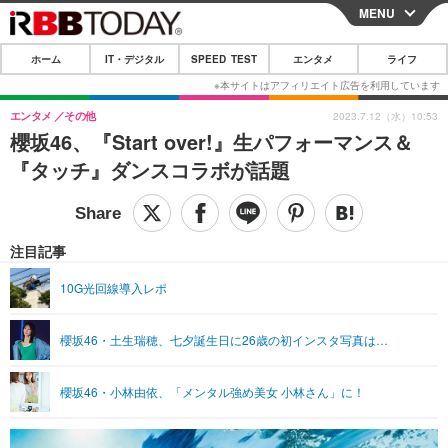
MENU
CLOSE
ホーム
IT・デジタル
SPEED TEST
エンタメ
ライフ
ホーム
IT・デジタル
エンタメ
その他
2023.7.12（水）10:53
櫻坂46、『Start over!』生パフォーマンス＆
IT・デジタルTOP
スマートフォン
SPEED TEST
『タッチ』ダンスコラボが話題
ネタ
ガジェット・ツール
エンタメ
ショッピング
その他
エンタメTOP
映画・ドラマ
ライフ
注目記事
韓流・K-POP
韓国・芸能
ライフTOP
グルメ
リリース一覧
10G光回線導入レポ
音楽
スポーツ
ペット
ショッピング
プッシュ通知の停止方法
櫻坂46・土生瑞穂、七夕誕生日に26歳の初インスタ写真は…
グラビア
ブログ
その他
ショッピング
その他
櫻坂46・小林由依、「メンタル強め美女 小林さん」に！