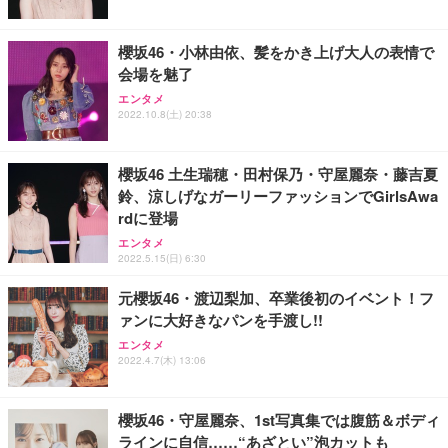
櫻坂46・小林由依、髪をかき上げ大人の表情で
会場を魅了
エンタメ
2022.10.8(土) 20:38
櫻坂46 土生瑞穂・田村保乃・守屋麗奈・藤吉夏
鈴、涼しげなガーリーファッションでGirlsAwa
rdに登場
エンタメ
2022.5.15(日) 6:30
元櫻坂46・渡辺梨加、卒業後初のイベント！フ
ァンに大好きなパンを手渡し!!
エンタメ
2022.4.7(木) 13:06
櫻坂46・守屋麗奈、1st写真集では腹筋＆ボディ
ラインに自信……“あざとい”泡カットも