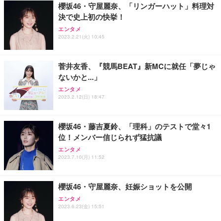
櫻坂46・守屋麗奈、「リンガーハット」料理対
決で史上初の快挙！
エンタメ
2023.2.21(火) 10:45
菅井友香、『競馬BEAT』新MCに就任「夢じゃ
ないかと...」
エンタメ
2023.2.12(日) 18:47
櫻坂46・藤吉夏鈴、「理科」のテストで堂々1
位！メンバー信じられず猛抗議
エンタメ
2023.7.10(月) 11:52
櫻坂46・守屋麗奈、妊娠ショットを公開
エンタメ
2023.6.23(金) 15:51