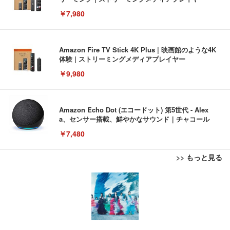
￥7,980
Amazon Fire TV Stick 4K Plus | 映画館のような4K
体験 | ストリーミングメディアプレイヤー
￥9,980
Amazon Echo Dot (エコードット) 第5世代 - Alex
a、センサー搭載、鮮やかなサウンド｜チャコール
￥7,480
>> もっと見る
[EdoErgo] オフィスチェア 椅子 テレワーク 疲れな
EIZO ビジネス向けプレミアムモニター | FlexScan
Amazonベーシック ペットシーツ 薄型 レギュラー 1
い 跳ね上げ式アームレスト コンパクト 約105度ロッ
EV3240X-WT | 31.5型4K UHD・USB Type-C・ホワ
回使い捨て 無香料 ホワイト 300枚
キング pc 事務椅子 360度回転 座面昇降 強化ナイロ
イト
ン樹脂ベース 通気性メッシュ 在宅ワーク H-WY01
￥3,373
￥5,699
￥105,595
(黒網+黒枠+黒足)