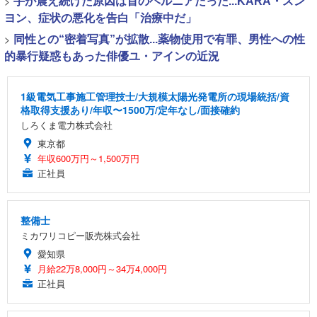
>
手が震え続けた原因は首のヘルニアだった...KARA・スン
ヨン、症状の悪化を告白「治療中だ」
>
同性との“密着写真”が拡散...薬物使用で有罪、男性への性
的暴行疑惑もあった俳優ユ・アインの近況
1級電気工事施工管理技士/大規模太陽光発電所の現場統括/資
格取得支援あり/年収〜1500万/定年なし/面接確約
しろくま電力株式会社
東京都
年収600万円～1,500万円
正社員
整備士
ミカワリコピー販売株式会社
愛知県
月給22万8,000円～34万4,000円
正社員