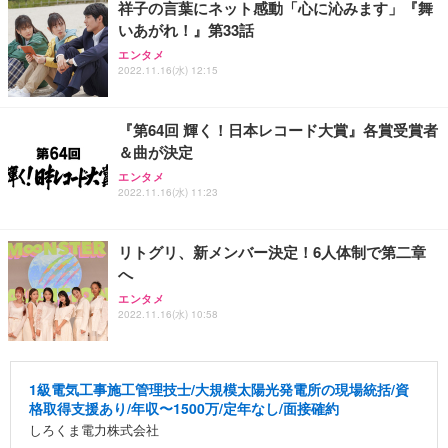
祥子の言葉にネット感動「心に沁みます」『舞
いあがれ！』第33話
エンタメ
2022.11.16(水) 12:15
『第64回 輝く！日本レコード大賞』各賞受賞者
＆曲が決定
エンタメ
2022.11.16(水) 11:23
リトグリ、新メンバー決定！6人体制で第二章
へ
エンタメ
2022.11.16(水) 10:58
1級電気工事施工管理技士/大規模太陽光発電所の現場統括/資
格取得支援あり/年収〜1500万/定年なし/面接確約
しろくま電力株式会社