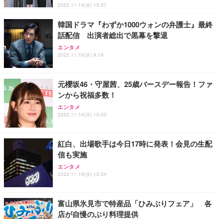
レスト 3Dヘッドレスト ハンガー付き 高反発クッシ
応 ComfortView ビジネス向け
2022.11.16(水) 15:07
￥7,680
￥15,800
￥3,670
ョン PCチェア 通気性メッシュ ゲーミング/勉強/事
務用 おしゃれ パソコンチェア (ホワイト)
韓国ドラマ『わずか1000ウォンの弁護士』最終
話配信 出演者総出で黒幕を撃退
ANDWINT オフィスチェア デスクチェア 肘なし メ
【MiniLED/24.5inch/280Hz/FHD】GRAPHT THE S
アイリスオーヤマ ペットシーツ 超厚型 お徳用 レギ
ッシュ 通気性 ランバーサポート付き 腰サポート ガ
HOOTER Gaming Monitor 24” Essential ゲーミン
エンタメ
ュラー 200枚入【Amazon.co.jp限定】
ス圧無段階昇降 360度回転 キャスター付き コンパク
グモニター QD 24.5インチ 1ms FHD 量子ドット 残
2022.11.16(水) 9:18
ト 幅52×奥行58.5×高さ84～96cm テレワーク 在宅
像低減 (3年保証 | 輝点保証 | 日本メーカー)
￥3,731
￥4,139
￥34,980
勤務 ブラック
元櫻坂46・守屋茜、25歳バースデー報告！ファ
ンから祝福多数！
エンタメ
2022.11.16(水) 15:03
紅白、出場歌手は今日17時に発表！会見の生配
信も実施
エンタメ
2022.11.16(水) 13:34
富山県氷見市で特産品「ひみぶりフェア」 各
店が自慢のぶり料理提供