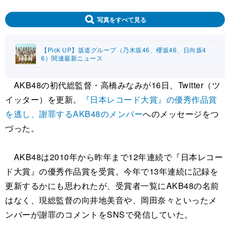
写真をすべて見る
【Pick UP】坂道グループ（乃木坂46、櫻坂46、日向坂4
6）関連最新ニュース
AKB48の初代総監督・高橋みなみが16日、Twitter（ツ
イッター）を更新。
『日本レコード大賞』の優秀作品賞
を逃し、謝罪するAKB48のメンバー
へのメッセージをつ
づった。
AKB48は2010年から昨年まで12年連続で『日本レコー
ド大賞』の優秀作品賞を受賞。今年で13年連続に記録を
更新するかにも思われたが、受賞者一覧にAKB48の名前
はなく、現総監督の向井地美音や、岡田奈々といったメ
ンバーが謝罪のコメントをSNSで発信していた。