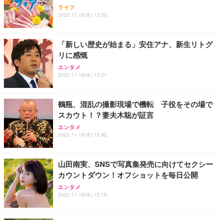
ライフ
2022.11.16(水) 13:33
「新しい歴史が始まる」安住アナ、新生リトグ
リに感慨
エンタメ
2022.11.16(水) 13:31
鶴瓶、混乱の撮影現場で機転 子役をその場で
スカウト！？妻夫木聡が証言
エンタメ
2022.11.16(水) 12:42
山田南実、SNSで写真集発売に向けてセクシー
カウントダウン！オフショットを毎日公開
エンタメ
2022.11.16(水) 12:16