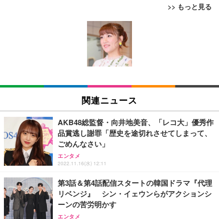
>> もっと見る
[EdoErgo] オフィスチェア 椅子 テレワーク 疲れな
EIZO ビジネス向けプレミアムモニター | FlexScan
Amazonベーシック ペットシーツ 薄型 レギュラー 1
い 跳ね上げ式アームレスト コンパクト 約105度ロッ
EV3240X-WT | 31.5型4K UHD・USB Type-C・ホワ
回使い捨て 無香料 ホワイト 300枚
キング pc 事務椅子 360度回転 座面昇降 強化ナイロ
イト
ン樹脂ベース 通気性メッシュ 在宅ワーク H-WY01
￥3,373
￥5,699
￥105,595
(黒網+黒枠+黒足)
EIZO ビジネス向けプレミアムモニター | FlexScan
SIHOO B100 オフィスチェア／デスクチェア メッシ
Amazonベーシック ペットシーツ 厚型 ワイド 42枚
EV2740X-WT | 27.0型4K UHD・USB Type-C・ホワ
ュチェア 人間工学 疲れない ブラック
x2袋(84枚) ホワイト(吸収面:ライトブルー)
関連ニュース
イト
￥27,999
￥3,234
￥109,572
AKB48総監督・向井地美音、「レコ大」優秀作
品賞逃し謝罪「歴史を途切れさせてしまって、
Sezlife オフィスチェア デスクチェア 疲れない テレ
ごめんなさい」
【純正品】27"ゲーミングモニター DualSense 充電
ネオ・ルーライフ ネオ・オムツ L 中型犬用 26枚入
ワーク チェア 強化バックレスト 30度ロッキング機
フック付き（CFI-ZDM1J）
り 単品
エンタメ
能 人間工学 椅子 腰サポート 90度跳ね上げ式アーム
2022.11.16(水) 12:11
レスト 3Dヘッドレスト ハンガー付き 高反発クッシ
￥49,979
￥1,800
￥7,680
ョン PCチェア 通気性メッシュ ゲーミング/勉強/事
第3話＆第4話配信スタートの韓国ドラマ『代理
務用 おしゃれ パソコンチェア (ブラック)
リベンジ』 シン・イェウンらがアクションシ
Sezlife オフィスチェア デスクチェア 疲れない テレ
【整備済み品】Dell E2724HS 27インチ 液晶モニタ
Smart Basic(スマートベーシック) 【Amazon.co.jp
ーンの苦労明かす
ワーク チェア 強化バックレスト 30度ロッキング機
ー フルHD（1920×1080）VA 非光沢 HDMI/DisplayP
限定】 Smart Basic アイリスオーヤマ ペットシーツ
能 人間工学 椅子 腰サポート 90度跳ね上げ式アーム
ort/VGA スピーカー内蔵 高さ調整 スイベル VESA対
超厚型 お徳用 ワイド 100枚入 (x 1) (ケース販売)
エンタメ