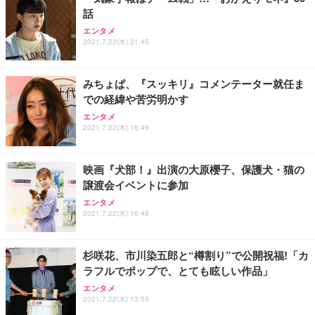
話
エンタメ
2021.7.22(木) 21:45
みちょぱ、『スッキリ』コメンテーター就任ま
での経緯や苦労明かす
エンタメ
2021.7.22(木) 16:49
映画『犬部！』出演の大原櫻子、保護犬・猫の
譲渡会イベントに参加
エンタメ
2021.7.22(木) 16:48
杉咲花、市川染五郎と“樽割り”で公開祝福!「カ
ラフルでポップで、とても眩しい作品」
エンタメ
2021.7.22(木) 13:55