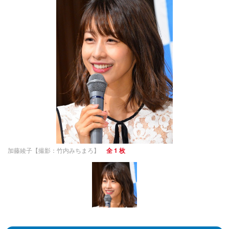
加藤綾子【撮影：竹内みちまろ】
全 1 枚