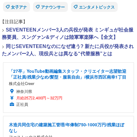
女子アナ
アナウンサー
エンタメトピックス
【注目記事】
>
SEVENTEENメンバー3人の兵役が発表 ミンギュが社会服
務要員、スングァン&ディノは陸軍軍楽隊へ【全文】
>
同じSEVENTEENなのになぜ違う? 新たに兵役が発表され
たメンバー2人、現役兵とは異なる“代替服務”とは
「27卒」YouTube動画編集スタッフ・クリエイター志望歓迎
「正社員/残業少なめ/髪型・服装自由」/横浜市西区南幸1丁目
株式会社Creer
神奈川県
月給25万2,400円～32万円
正社員
木造共同住宅の建築施工管理/年俸制750-1000万円/残業ほぼ
なし
ファストハウス株式会社