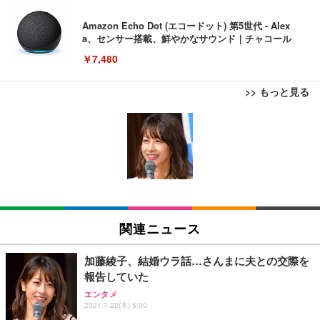
Amazon Echo Dot (エコードット) 第5世代 - Alex
a、センサー搭載、鮮やかなサウンド｜チャコール
￥7,480
>> もっと見る
[EdoErgo] オフィスチェア 椅子 テレワーク 疲れな
EIZO ビジネス向けプレミアムモニター | FlexScan
Amazonベーシック ペットシーツ 薄型 レギュラー 1
い 跳ね上げ式アームレスト コンパクト 約105度ロッ
EV3240X-WT | 31.5型4K UHD・USB Type-C・ホワ
回使い捨て 無香料 ホワイト 300枚
キング pc 事務椅子 360度回転 座面昇降 強化ナイロ
イト
ン樹脂ベース 通気性メッシュ 在宅ワーク H-WY01
￥3,373
￥5,699
￥105,595
(黒網+黒枠+黒足)
EIZO ビジネス向けプレミアムモニター | FlexScan
SIHOO B100 オフィスチェア／デスクチェア メッシ
Amazonベーシック ペットシーツ 厚型 ワイド 42枚
EV2740X-WT | 27.0型4K UHD・USB Type-C・ホワ
ュチェア 人間工学 疲れない ブラック
x2袋(84枚) ホワイト(吸収面:ライトブルー)
関連ニュース
イト
￥27,999
￥3,234
￥109,572
加藤綾子、結婚ウラ話…さんまに夫との交際を
報告していた
Sezlife オフィスチェア デスクチェア 疲れない テレ
【純正品】27"ゲーミングモニター DualSense 充電
ネオ・ルーライフ ネオ・オムツ L 中型犬用 26枚入
エンタメ
ワーク チェア 強化バックレスト 30度ロッキング機
フック付き（CFI-ZDM1J）
り 単品
2021.7.22(木) 5:00
能 人間工学 椅子 腰サポート 90度跳ね上げ式アーム