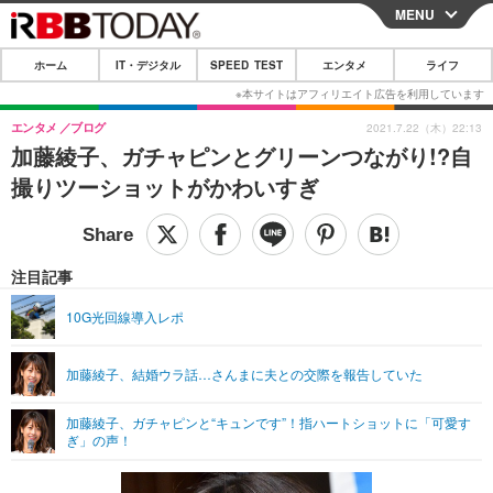
MENU
CLOSE
ホーム
IT・デジタル
SPEED TEST
エンタメ
ライフ
ホーム
IT・デジタル
エンタメ
ブログ
2021.7.22（木）22:13
加藤綾子、ガチャピンとグリーンつながり!?自
IT・デジタルTOP
スマートフォン
SPEED TEST
撮りツーショットがかわいすぎ
ネタ
ガジェット・ツール
エンタメ
ショッピング
その他
エンタメTOP
映画・ドラマ
ライフ
注目記事
韓流・K-POP
韓国・芸能
ライフTOP
グルメ
リリース一覧
10G光回線導入レポ
音楽
スポーツ
ペット
ショッピング
プッシュ通知の停止方法
加藤綾子、結婚ウラ話…さんまに夫との交際を報告していた
グラビア
ブログ
その他
加藤綾子、ガチャピンと“キュンです”！指ハートショットに「可愛す
ショッピング
その他
ぎ」の声！