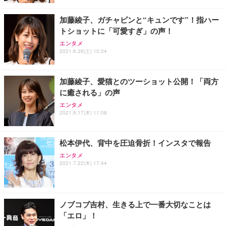
レスト 3Dヘッドレスト ハンガー付き 高反発クッシ
￥49,979
￥1,800
￥7,680
ョン PCチェア 通気性メッシュ ゲーミング/勉強/事
加藤綾子、ガチャピンと“キュンです”！指ハー
務用 おしゃれ パソコンチェア (ブラック)
トショットに「可愛すぎ」の声！
Sezlife オフィスチェア デスクチェア 疲れない テレ
【整備済み品】Dell E2724HS 27インチ 液晶モニタ
Smart Basic(スマートベーシック) 【Amazon.co.jp
エンタメ
ワーク チェア 強化バックレスト 30度ロッキング機
ー フルHD（1920×1080）VA 非光沢 HDMI/DisplayP
限定】 Smart Basic アイリスオーヤマ ペットシーツ
2021.6.26(土) 10:24
能 人間工学 椅子 腰サポート 90度跳ね上げ式アーム
ort/VGA スピーカー内蔵 高さ調整 スイベル VESA対
超厚型 お徳用 ワイド 100枚入 (x 1) (ケース販売)
レスト 3Dヘッドレスト ハンガー付き 高反発クッシ
応 ComfortView ビジネス向け
￥7,680
￥15,800
￥3,670
ョン PCチェア 通気性メッシュ ゲーミング/勉強/事
加藤綾子、愛猫とのツーショット公開！「両方
務用 おしゃれ パソコンチェア (ホワイト)
に癒される」の声
ANDWINT オフィスチェア デスクチェア 肘なし メ
【MiniLED/24.5inch/280Hz/FHD】GRAPHT THE S
アイリスオーヤマ ペットシーツ 超厚型 お徳用 レギ
ッシュ 通気性 ランバーサポート付き 腰サポート ガ
HOOTER Gaming Monitor 24” Essential ゲーミン
エンタメ
ュラー 200枚入【Amazon.co.jp限定】
ス圧無段階昇降 360度回転 キャスター付き コンパク
グモニター QD 24.5インチ 1ms FHD 量子ドット 残
2021.6.17(木) 11:08
ト 幅52×奥行58.5×高さ84～96cm テレワーク 在宅
像低減 (3年保証 | 輝点保証 | 日本メーカー)
￥3,731
￥4,139
￥34,980
勤務 ブラック
松本伊代、背中を圧迫骨折！インスタで報告
エンタメ
2021.7.22(木) 17:44
ノブコブ吉村、生きる上で一番大切なことは
「エロ」！