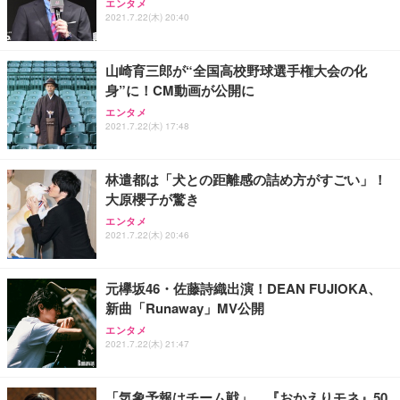
エンタメ
2021.7.22(木) 20:40
山崎育三郎が“全国高校野球選手権大会の化
身”に！CM動画が公開に
エンタメ
2021.7.22(木) 17:48
林遣都は「犬との距離感の詰め方がすごい」！
大原櫻子が驚き
エンタメ
2021.7.22(木) 20:46
元欅坂46・佐藤詩織出演！DEAN FUJIOKA、
新曲「Runaway」MV公開
エンタメ
2021.7.22(木) 21:47
「気象予報はチーム戦」…『おかえりモネ』50