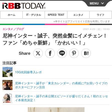
MENU
CLOSE
ホーム
IT・デジタル
SPEED TEST
エンタメ
ライフ
ホーム
IT・デジタル
エンタメ
ブログ
2021.4.23（金）19:43
尼神インター・誠子、突然金髪にイメチェン！
IT・デジタルTOP
スマートフォン
SPEED TEST
ファン「めちゃ新鮮」「かわいい！」
ネタ
ガジェット・ツール
エンタメ
ショッピング
その他
エンタメTOP
映画・ドラマ
ライフ
注目記事
韓流・K-POP
韓国・芸能
ライフTOP
グルメ
リリース一覧
10G光回線導入レポ
音楽
スポーツ
ペット
ショッピング
プッシュ通知の停止方法
尼神インター・誠子が「東京カレンダー」の表紙に!?お笑いライブの
ポスターにファン注目
グラビア
ブログ
その他
尼神インター・誠子の未公開エピソードが盛りだくさん！初のエッセ
ショッピング
その他
イ本発売決定！