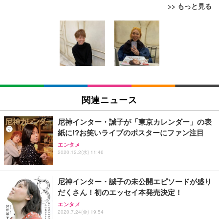
>> もっと見る
[EdoErgo] オフィスチェア 椅子 テレワーク 疲れな
EIZO ビジネス向けプレミアムモニター | FlexScan
Amazonベーシック ペットシーツ 薄型 レギュラー 1
い 跳ね上げ式アームレスト コンパクト 約105度ロッ
EV3240X-WT | 31.5型4K UHD・USB Type-C・ホワ
回使い捨て 無香料 ホワイト 300枚
キング pc 事務椅子 360度回転 座面昇降 強化ナイロ
イト
ン樹脂ベース 通気性メッシュ 在宅ワーク H-WY01
￥3,373
￥5,699
￥105,595
(黒網+黒枠+黒足)
EIZO ビジネス向けプレミアムモニター | FlexScan
SIHOO B100 オフィスチェア／デスクチェア メッシ
Amazonベーシック ペットシーツ 厚型 ワイド 42枚
EV2740X-WT | 27.0型4K UHD・USB Type-C・ホワ
ュチェア 人間工学 疲れない ブラック
x2袋(84枚) ホワイト(吸収面:ライトブルー)
関連ニュース
イト
￥27,999
￥3,234
￥109,572
尼神インター・誠子が「東京カレンダー」の表
紙に!?お笑いライブのポスターにファン注目
Sezlife オフィスチェア デスクチェア 疲れない テレ
【純正品】27"ゲーミングモニター DualSense 充電
ネオ・ルーライフ ネオ・オムツ L 中型犬用 26枚入
エンタメ
ワーク チェア 強化バックレスト 30度ロッキング機
2020.12.2(水) 11:46
フック付き（CFI-ZDM1J）
り 単品
能 人間工学 椅子 腰サポート 90度跳ね上げ式アーム
レスト 3Dヘッドレスト ハンガー付き 高反発クッシ
￥49,979
￥1,800
￥7,680
ョン PCチェア 通気性メッシュ ゲーミング/勉強/事
尼神インター・誠子の未公開エピソードが盛り
務用 おしゃれ パソコンチェア (ブラック)
だくさん！初のエッセイ本発売決定！
Sezlife オフィスチェア デスクチェア 疲れない テレ
【整備済み品】Dell E2724HS 27インチ 液晶モニタ
Smart Basic(スマートベーシック) 【Amazon.co.jp
エンタメ
ワーク チェア 強化バックレスト 30度ロッキング機
ー フルHD（1920×1080）VA 非光沢 HDMI/DisplayP
限定】 Smart Basic アイリスオーヤマ ペットシーツ
2020.7.24(金) 19:54
能 人間工学 椅子 腰サポート 90度跳ね上げ式アーム
ort/VGA スピーカー内蔵 高さ調整 スイベル VESA対
超厚型 お徳用 ワイド 100枚入 (x 1) (ケース販売)