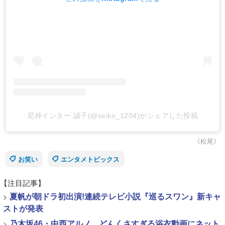
尼神インター 誠子(@seiko_1204)がシェアした投稿
《松尾》
お笑い
エンタメトピックス
【注目記事】
>
夏帆が朝ドラ初出演!連続テレビ小説『巡るスワン』新キャ
ストが発表
>
乃木坂46・中西アルノ、どんくさすぎる浴衣動画にネット