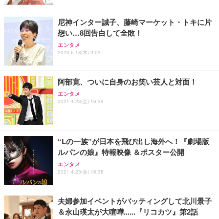
レスト 3Dヘッドレスト ハンガー付き 高反発クッシ
応 ComfortView ビジネス向け
￥7,680
￥15,800
￥3,670
ョン PCチェア 通気性メッシュ ゲーミング/勉強/事
尼神インター誠子、藤崎マーケット・トキに片
務用 おしゃれ パソコンチェア (ホワイト)
想い…8回告白して全敗！
ANDWINT オフィスチェア デスクチェア 肘なし メ
【MiniLED/24.5inch/280Hz/FHD】GRAPHT THE S
アイリスオーヤマ ペットシーツ 超厚型 お徳用 レギ
ッシュ 通気性 ランバーサポート付き 腰サポート ガ
HOOTER Gaming Monitor 24” Essential ゲーミン
エンタメ
ュラー 200枚入【Amazon.co.jp限定】
ス圧無段階昇降 360度回転 キャスター付き コンパク
グモニター QD 24.5インチ 1ms FHD 量子ドット 残
2020.6.18(木) 9:03
ト 幅52×奥行58.5×高さ84～96cm テレワーク 在宅
像低減 (3年保証 | 輝点保証 | 日本メーカー)
￥3,731
￥4,139
￥34,980
勤務 ブラック
阿部寛、ついに自身のお笑い芸人と対面！
エンタメ
2021.4.23(金) 16:39
“Lの一族”が日本を飛び出し海外へ！『劇場版
ルパンの娘』特報映像 ＆ポスター公開
エンタメ
2021.4.23(金) 16:38
夫婦参加イベントがバッティングして北川景子
＆永山瑛太が大喧嘩......『リコカツ』第2話