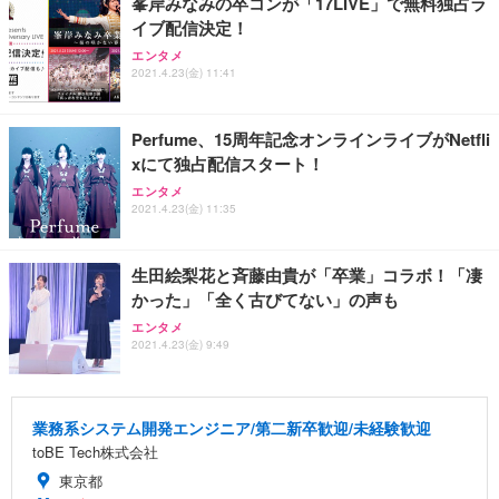
峯岸みなみの卒コンが「17LIVE」で無料独占ラ
イブ配信決定！
エンタメ
2021.4.23(金) 11:41
Perfume、15周年記念オンラインライブがNetfli
xにて独占配信スタート！
エンタメ
2021.4.23(金) 11:35
生田絵梨花と斉藤由貴が「卒業」コラボ！「凄
かった」「全く古びてない」の声も
エンタメ
2021.4.23(金) 9:49
業務系システム開発エンジニア/第二新卒歓迎/未経験歓迎
toBE Tech株式会社
東京都