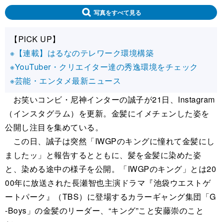
写真をすべて見る
【PICK UP】
※【連載】はるなのテレワーク環境構築
※YouTuber・クリエイター達の秀逸環境をチェック
※芸能・エンタメ最新ニュース
お笑いコンビ・尼神インターの誠子が21日、Instagram
（インスタグラム）を更新。金髪にイメチェンした姿を
公開し注目を集めている。
この日、誠子は突然「IWGPのキングに憧れて金髪にし
ましたッ」と報告するとともに、髪を金髪に染めた姿
と、染める途中の様子を公開。「IWGPのキング」とは20
00年に放送された長瀬智也主演ドラマ『池袋ウエストゲ
ートパーク』（TBS）に登場するカラーギャング集団「G
-Boys」の金髪のリーダー、“キング”こと安藤崇のこと