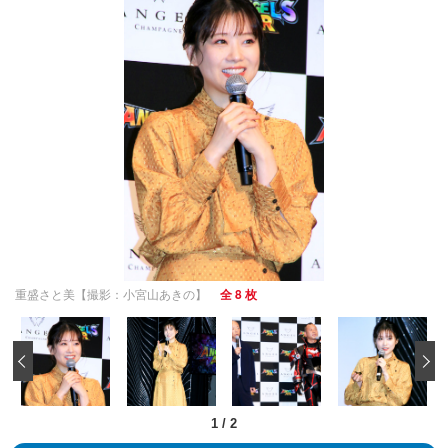
重盛さと美【撮影：小宮山あきの】
全 8 枚
‹
1
/
2