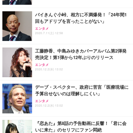
バイきんぐ小峠、相方に不満爆発！「24年間1
回もアドリブを言ったことがない」
エンタメ
2020.7.11(土) 12:58
工藤静香、中島みゆきカバーアルバム第2弾発
売決定！第1弾から12年ぶりのリリース
エンタメ
2020.12.2(水) 13:02
デーブ・スペクター、政府に苦言「医療現場に
予算出せないのは理解しにくい」
エンタメ
2020.12.2(水) 13:02
『恋あた』第8話の予告動画に反響！「君に会
いに来た」のセリフにファン悶絶