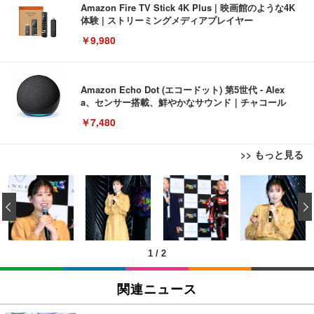
Amazon Fire TV Stick 4K Plus | 映画館のような4K
体験 | ストリーミングメディアプレイヤー
￥9,980
Amazon Echo Dot (エコードット) 第5世代 - Alex
a、センサー搭載、鮮やかなサウンド｜チャコール
￥7,480
>> もっと見る
[EdoErgo] オフィスチェア 椅子 テレワーク 疲れな
EIZO ビジネス向けプレミアムモニター | FlexScan
Amazonベーシック ペットシーツ 薄型 レギュラー 1
い 跳ね上げ式アームレスト コンパクト 約105度ロッ
EV3240X-WT | 31.5型4K UHD・USB Type-C・ホワ
‹
回使い捨て 無香料 ホワイト 300枚
キング pc 事務椅子 360度回転 座面昇降 強化ナイロ
イト
ン樹脂ベース 通気性メッシュ 在宅ワーク H-WY01
￥3,373
￥5,699
￥105,595
(黒網+黒枠+黒足)
1
/
2
EIZO ビジネス向けプレミアムモニター | FlexScan
SIHOO B100 オフィスチェア／デスクチェア メッシ
Amazonベーシック ペットシーツ 厚型 ワイド 42枚
EV2740X-WT | 27.0型4K UHD・USB Type-C・ホワ
ュチェア 人間工学 疲れない ブラック
x2袋(84枚) ホワイト(吸収面:ライトブルー)
関連ニュース
イト
￥27,999
￥3,234
￥109,572