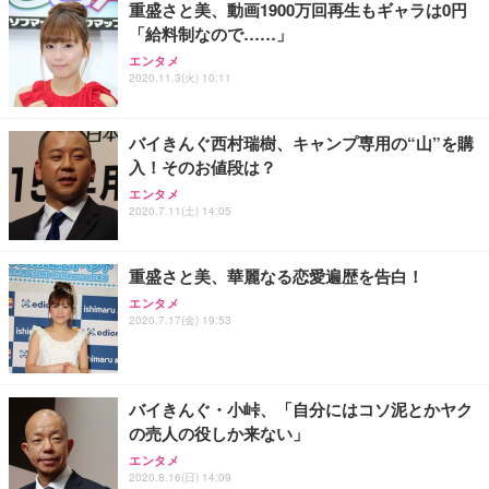
重盛さと美、動画1900万回再生もギャラは0円
「給料制なので……」
Sezlife オフィスチェア デスクチェア 疲れない テレ
【純正品】27"ゲーミングモニター DualSense 充電
ネオ・ルーライフ ネオ・オムツ L 中型犬用 26枚入
エンタメ
ワーク チェア 強化バックレスト 30度ロッキング機
フック付き（CFI-ZDM1J）
り 単品
2020.11.3(火) 10:11
能 人間工学 椅子 腰サポート 90度跳ね上げ式アーム
レスト 3Dヘッドレスト ハンガー付き 高反発クッシ
￥49,979
￥1,800
￥7,680
ョン PCチェア 通気性メッシュ ゲーミング/勉強/事
バイきんぐ西村瑞樹、キャンプ専用の“山”を購
務用 おしゃれ パソコンチェア (ブラック)
入！そのお値段は？
Sezlife オフィスチェア デスクチェア 疲れない テレ
【整備済み品】Dell E2724HS 27インチ 液晶モニタ
Smart Basic(スマートベーシック) 【Amazon.co.jp
エンタメ
ワーク チェア 強化バックレスト 30度ロッキング機
ー フルHD（1920×1080）VA 非光沢 HDMI/DisplayP
限定】 Smart Basic アイリスオーヤマ ペットシーツ
2020.7.11(土) 14:05
能 人間工学 椅子 腰サポート 90度跳ね上げ式アーム
ort/VGA スピーカー内蔵 高さ調整 スイベル VESA対
超厚型 お徳用 ワイド 100枚入 (x 1) (ケース販売)
レスト 3Dヘッドレスト ハンガー付き 高反発クッシ
応 ComfortView ビジネス向け
￥7,680
￥15,800
￥3,670
ョン PCチェア 通気性メッシュ ゲーミング/勉強/事
重盛さと美、華麗なる恋愛遍歴を告白！
務用 おしゃれ パソコンチェア (ホワイト)
エンタメ
ANDWINT オフィスチェア デスクチェア 肘なし メ
【MiniLED/24.5inch/280Hz/FHD】GRAPHT THE S
アイリスオーヤマ ペットシーツ 超厚型 お徳用 レギ
2020.7.17(金) 19:53
ッシュ 通気性 ランバーサポート付き 腰サポート ガ
HOOTER Gaming Monitor 24” Essential ゲーミン
ュラー 200枚入【Amazon.co.jp限定】
ス圧無段階昇降 360度回転 キャスター付き コンパク
グモニター QD 24.5インチ 1ms FHD 量子ドット 残
ト 幅52×奥行58.5×高さ84～96cm テレワーク 在宅
像低減 (3年保証 | 輝点保証 | 日本メーカー)
￥3,731
￥4,139
￥34,980
勤務 ブラック
バイきんぐ・小峠、「自分にはコソ泥とかヤク
の売人の役しか来ない」
エンタメ
2020.8.16(日) 14:09