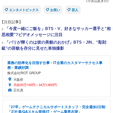
《小宮山あきの》
エンタメトピックス
お笑い
芸人
【注目記事】
>
「今度一緒にご飯を」BTS・V、好きなサッカー選手と“相
思相愛”?ビデオメッセージに注目
>
「パリが輝くのは彼の美貌のおかげ」BTS・JIN、“彫刻
級”の容貌を存分に見せた単独撮影
業務の効率化を目指す仕事・IT企業のカスタマーサクセス事
務・業績好調
株式会社RIOT GROUP
大阪府
月給20万100円～34万1,800円
正社員
「27卒」ゲームテクニカルサポートスタッフ・完全週休2日制
「正社員/QAスキル習得/IT・ゲーム業界志望」