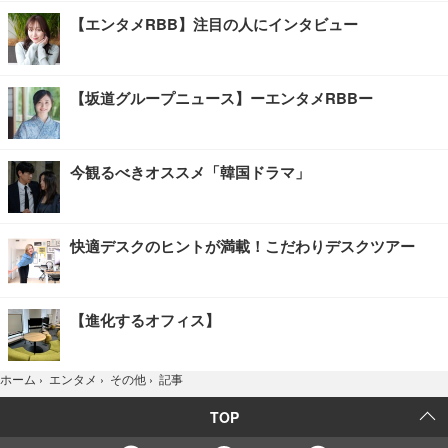
【エンタメRBB】注目の人にインタビュー
【坂道グループニュース】ーエンタメRBBー
今観るべきオススメ「韓国ドラマ」
快適デスクのヒントが満載！こだわりデスクツアー
【進化するオフィス】
記事
ホーム
›
エンタメ
›
その他
›
TOP