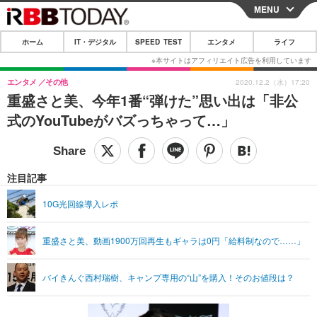
MENU
CLOSE
ホーム
IT・デジタル
SPEED TEST
エンタメ
ライフ
ホーム
IT・デジタル
エンタメ
その他
2020.12.2（水）17:20
重盛さと美、今年1番“弾けた”思い出は「非公
IT・デジタルTOP
スマートフォン
SPEED TEST
式のYouTubeがバズっちゃって…」
ネタ
ガジェット・ツール
エンタメ
ショッピング
その他
エンタメTOP
映画・ドラマ
ライフ
注目記事
韓流・K-POP
韓国・芸能
ライフTOP
グルメ
リリース一覧
10G光回線導入レポ
音楽
スポーツ
ペット
ショッピング
プッシュ通知の停止方法
重盛さと美、動画1900万回再生もギャラは0円「給料制なので……」
グラビア
ブログ
その他
ショッピング
その他
バイきんぐ西村瑞樹、キャンプ専用の“山”を購入！そのお値段は？