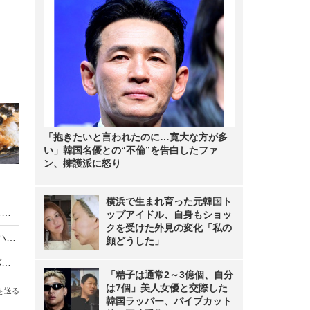
「抱きたいと言われたのに…寛大な方が多
い」韓国名優との“不倫”を告白したファ
ン、擁護派に怒り
横浜で生まれ育った元韓国ト
キットカット、約12トンが輸送中に盗難被害……ネットで驚きの声広がる
ップアイドル、自身もショッ
クを受けた外見の変化「私の
電車内がハッピーターンだらけに！？公式Xが「ハッピーターン化計画」を告知
顔どうした」
震災から15年、ANAが搭乗客に福島県太郎庵のバターサブレを配布
「精子は通常2～3億個、自分
は7個」美人女優と交際した
を送る
韓国ラッパー、パイプカット