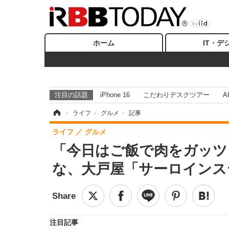
ホーム
IT・デ
注目の話題
iPhone 16
こだわりデスクツアー
A
ホーム
›
ライフ
›
グルメ
›
記事
ライフ
グルメ
「今日はご飯で肉をガッツ
な、大戸屋「サーロインス
注目記事