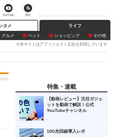
YouTube
RSS
ンタメ
ライフ
グルメ
ペット
ショッピング
その他
※本サイトはアフィリエイト広告を利用しています
時40分
特集・連載
【動画レビュー】注目ガジェ
ットを動画で解説！公式
YouTubeチャンネル
10G光回線導入レポ