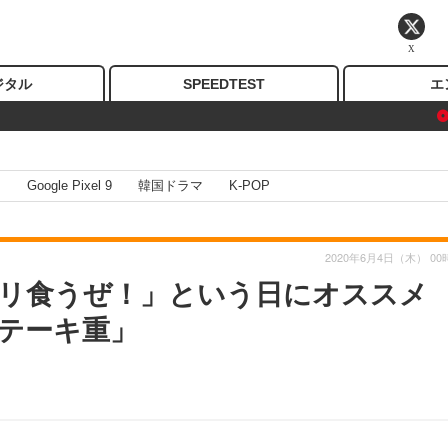
X
ジタル
SPEEDTEST
エ
I
Google Pixel 9
韓国ドラマ
K-POP
2020年6月4日（木） 00
リ食うぜ！」という日にオススメ
テーキ重」