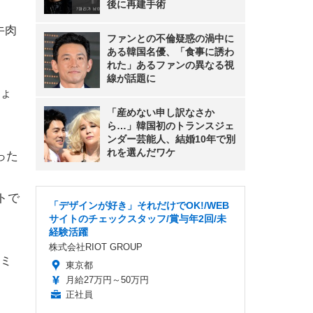
後に再建手術
牛肉
ファンとの不倫疑惑の渦中に
ある韓国名優、「食事に誘わ
れた」あるファンの異なる視
線が話題に
ょ
「産めない申し訳なさか
ら…」韓国初のトランスジェ
ンダー芸能人、結婚10年で別
れを選んだワケ
った
トで
「デザインが好き」それだけでOK!/WEB
サイトのチェックスタッフ/賞与年2回/未
経験活躍
株式会社RIOT GROUP
ミ
東京都
月給27万円～50万円
正社員