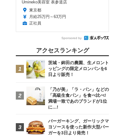
Umineko美容室 表参道店
東京都
月給25万円～63万円
正社員
Sponsored by
アクセスランキング
茨城・鉾田の農園、生メロント
ッピングの限定メロンパンを6
日より販売！
「乃が美」「ラ・パン」などの
「高級生食パン」を食べ比べ!
満場一致であのブランドが1位
に…!
バーガーキング、ガーリックマ
ヨソースを使った新作大型バー
ガーを3日より発売！