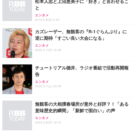
松本人志と上沼恵美子に「好き」と言わせるこ
と
エンタメ
2019.5.8(水) 4:40
カズレーザー、無観客の『R-1ぐらんぷり』に
逆に期待「すごい良い大会になる」
エンタメ
2020.3.1(日) 12:48
チュートリアル徳井、ラジオ番組で活動再開報
告
エンタメ
2020.3.7(土) 23:49
無観客の大相撲春場所が意外と好評？！「ある
意味歴史的瞬間」「新鮮で面白い」の声
エンタメ
2020.3.8(日) 18:15