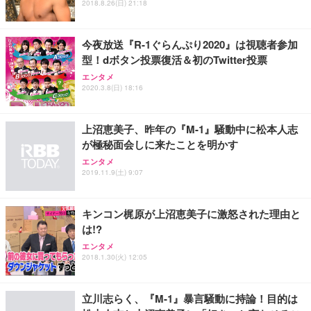
2018.8.26(日) 21:18
能 人間工学 椅子 腰サポート 90度跳ね上げ式アーム
ort/VGA スピーカー内蔵 高さ調整 スイベル VESA対
超厚型 お徳用 ワイド 100枚入 (x 1) (ケース販売)
レスト 3Dヘッドレスト ハンガー付き 高反発クッシ
応 ComfortView ビジネス向け
￥7,680
￥15,800
￥3,670
ョン PCチェア 通気性メッシュ ゲーミング/勉強/事
今夜放送『R-1ぐらんぷり2020』は視聴者参加
務用 おしゃれ パソコンチェア (ホワイト)
型！dボタン投票復活＆初のTwitter投票
ANDWINT オフィスチェア デスクチェア 肘なし メ
【MiniLED/24.5inch/280Hz/FHD】GRAPHT THE S
アイリスオーヤマ ペットシーツ 超厚型 お徳用 レギ
ッシュ 通気性 ランバーサポート付き 腰サポート ガ
HOOTER Gaming Monitor 24” Essential ゲーミン
エンタメ
ュラー 200枚入【Amazon.co.jp限定】
ス圧無段階昇降 360度回転 キャスター付き コンパク
グモニター QD 24.5インチ 1ms FHD 量子ドット 残
2020.3.8(日) 18:16
ト 幅52×奥行58.5×高さ84～96cm テレワーク 在宅
像低減 (3年保証 | 輝点保証 | 日本メーカー)
￥3,731
￥4,139
￥34,980
勤務 ブラック
上沼恵美子、昨年の『M-1』騒動中に松本人志
が極秘面会しに来たことを明かす
エンタメ
2019.11.9(土) 9:07
キンコン梶原が上沼恵美子に激怒された理由と
は!?
エンタメ
2018.1.30(火) 12:05
立川志らく、『M-1』暴言騒動に持論！目的は