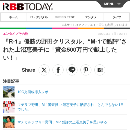
MENU
CLOSE
ホーム
IT・デジタル
SPEED TEST
エンタメ
ライフ
ホーム
IT・デジタル
エンタメ
その他
2020.3.8（日）23:11
『R-1』優勝の野田クリスタル、“M-1で酷評”さ
IT・デジタルTOP
スマートフォン
SPEED TEST
れた上沼恵美子に「賞金500万円で献上した
ネタ
ガジェット・ツール
い！」
エンタメ
ショッピング
その他
エンタメTOP
映画・ドラマ
ライフ
韓流・K-POP
韓国・芸能
注目記事
ライフTOP
グルメ
リリース一覧
音楽
スポーツ
10G光回線導入レポ
ペット
ショッピング
プッシュ通知の停止方法
グラビア
ブログ
その他
マヂラブ野田、M-1審査員 上沼恵美子に酷評され「とんでもない1日
でした」
ショッピング
その他
マヂカルラブリー野田、M-1酷評の上沼恵美子を思いやる…