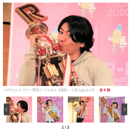
マヂカルラブリー野田クリスタル【撮影：小宮山あきの】
全 6 枚
‹
1
/
2