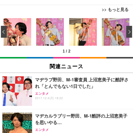
>> もっと見る
[EdoErgo] オフィスチェア 椅子 テレワーク 疲れな
EIZO ビジネス向けプレミアムモニター | FlexScan
Amazonベーシック ペットシーツ 薄型 レギュラー 1
い 跳ね上げ式アームレスト コンパクト 約105度ロッ
EV3240X-WT | 31.5型4K UHD・USB Type-C・ホワ
‹
回使い捨て 無香料 ホワイト 300枚
キング pc 事務椅子 360度回転 座面昇降 強化ナイロ
イト
ン樹脂ベース 通気性メッシュ 在宅ワーク H-WY01
￥3,373
￥5,699
￥105,595
(黒網+黒枠+黒足)
1
/
2
EIZO ビジネス向けプレミアムモニター | FlexScan
SIHOO B100 オフィスチェア／デスクチェア メッシ
Amazonベーシック ペットシーツ 厚型 ワイド 42枚
EV2740X-WT | 27.0型4K UHD・USB Type-C・ホワ
ュチェア 人間工学 疲れない ブラック
x2袋(84枚) ホワイト(吸収面:ライトブルー)
関連ニュース
イト
￥27,999
￥3,234
￥109,572
マヂラブ野田、M-1審査員 上沼恵美子に酷評さ
れ「とんでもない1日でした」
Sezlife オフィスチェア デスクチェア 疲れない テレ
【純正品】27"ゲーミングモニター DualSense 充電
ネオ・ルーライフ ネオ・オムツ L 中型犬用 26枚入
エンタメ
ワーク チェア 強化バックレスト 30度ロッキング機
2017.12.4(月) 18:22
フック付き（CFI-ZDM1J）
り 単品
能 人間工学 椅子 腰サポート 90度跳ね上げ式アーム
レスト 3Dヘッドレスト ハンガー付き 高反発クッシ
￥49,979
￥1,800
￥7,680
ョン PCチェア 通気性メッシュ ゲーミング/勉強/事
マヂカルラブリー野田、M-1酷評の上沼恵美子
務用 おしゃれ パソコンチェア (ブラック)
を思いやる…
Sezlife オフィスチェア デスクチェア 疲れない テレ
【整備済み品】Dell E2724HS 27インチ 液晶モニタ
Smart Basic(スマートベーシック) 【Amazon.co.jp
エンタメ
ワーク チェア 強化バックレスト 30度ロッキング機
ー フルHD（1920×1080）VA 非光沢 HDMI/DisplayP
限定】 Smart Basic アイリスオーヤマ ペットシーツ