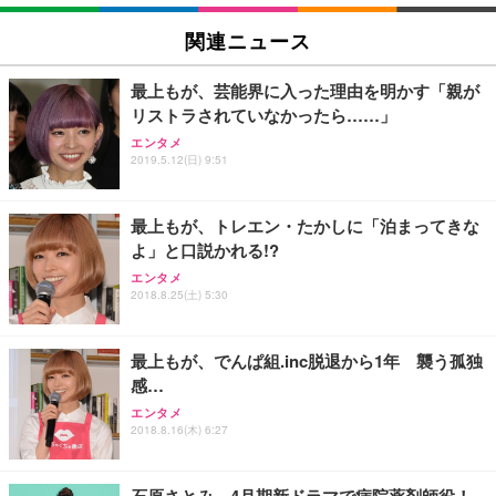
EIZO ビジネス向けプレミアムモニター | FlexScan
SIHOO B100 オフィスチェア／デスクチェア メッシ
Amazonベーシック ペットシーツ 厚型 ワイド 42枚
EV2740X-WT | 27.0型4K UHD・USB Type-C・ホワ
ュチェア 人間工学 疲れない ブラック
x2袋(84枚) ホワイト(吸収面:ライトブルー)
関連ニュース
イト
￥27,999
￥3,234
￥109,572
最上もが、芸能界に入った理由を明かす「親が
リストラされていなかったら……」
Sezlife オフィスチェア デスクチェア 疲れない テレ
【純正品】27"ゲーミングモニター DualSense 充電
ネオ・ルーライフ ネオ・オムツ L 中型犬用 26枚入
エンタメ
ワーク チェア 強化バックレスト 30度ロッキング機
2019.5.12(日) 9:51
フック付き（CFI-ZDM1J）
り 単品
能 人間工学 椅子 腰サポート 90度跳ね上げ式アーム
レスト 3Dヘッドレスト ハンガー付き 高反発クッシ
￥49,979
￥1,800
￥7,680
ョン PCチェア 通気性メッシュ ゲーミング/勉強/事
最上もが、トレエン・たかしに「泊まってきな
務用 おしゃれ パソコンチェア (ブラック)
よ」と口説かれる!?
Sezlife オフィスチェア デスクチェア 疲れない テレ
【整備済み品】Dell E2724HS 27インチ 液晶モニタ
Smart Basic(スマートベーシック) 【Amazon.co.jp
エンタメ
ワーク チェア 強化バックレスト 30度ロッキング機
ー フルHD（1920×1080）VA 非光沢 HDMI/DisplayP
限定】 Smart Basic アイリスオーヤマ ペットシーツ
2018.8.25(土) 5:30
能 人間工学 椅子 腰サポート 90度跳ね上げ式アーム
ort/VGA スピーカー内蔵 高さ調整 スイベル VESA対
超厚型 お徳用 ワイド 100枚入 (x 1) (ケース販売)
レスト 3Dヘッドレスト ハンガー付き 高反発クッシ
応 ComfortView ビジネス向け
￥7,680
￥15,800
￥3,670
ョン PCチェア 通気性メッシュ ゲーミング/勉強/事
最上もが、でんぱ組.inc脱退から1年 襲う孤独
務用 おしゃれ パソコンチェア (ホワイト)
感…
ANDWINT オフィスチェア デスクチェア 肘なし メ
【MiniLED/24.5inch/280Hz/FHD】GRAPHT THE S
アイリスオーヤマ ペットシーツ 超厚型 お徳用 レギ
ッシュ 通気性 ランバーサポート付き 腰サポート ガ
HOOTER Gaming Monitor 24” Essential ゲーミン
エンタメ
ュラー 200枚入【Amazon.co.jp限定】
ス圧無段階昇降 360度回転 キャスター付き コンパク
グモニター QD 24.5インチ 1ms FHD 量子ドット 残
2018.8.16(木) 6:27
ト 幅52×奥行58.5×高さ84～96cm テレワーク 在宅
像低減 (3年保証 | 輝点保証 | 日本メーカー)
￥3,731
￥4,139
￥34,980
勤務 ブラック
石原さとみ、4月期新ドラマで病院薬剤師役！