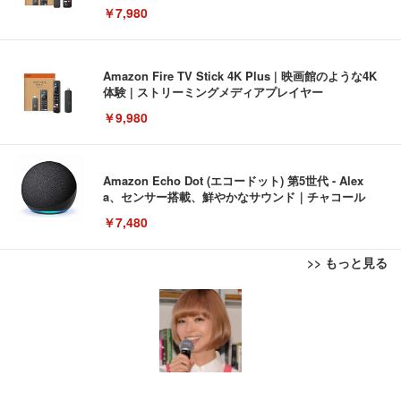
￥7,980
Amazon Fire TV Stick 4K Plus | 映画館のような4K
体験 | ストリーミングメディアプレイヤー
￥9,980
Amazon Echo Dot (エコードット) 第5世代 - Alex
a、センサー搭載、鮮やかなサウンド｜チャコール
￥7,480
>> もっと見る
[EdoErgo] オフィスチェア 椅子 テレワーク 疲れな
EIZO ビジネス向けプレミアムモニター | FlexScan
Amazonベーシック ペットシーツ 薄型 レギュラー 1
い 跳ね上げ式アームレスト コンパクト 約105度ロッ
EV3240X-WT | 31.5型4K UHD・USB Type-C・ホワ
回使い捨て 無香料 ホワイト 300枚
キング pc 事務椅子 360度回転 座面昇降 強化ナイロ
イト
ン樹脂ベース 通気性メッシュ 在宅ワーク H-WY01
￥3,373
￥5,699
￥105,595
(黒網+黒枠+黒足)