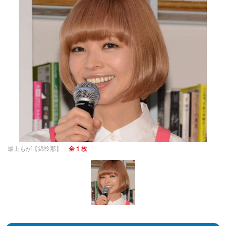
最上もが【錦怜那】
全 1 枚