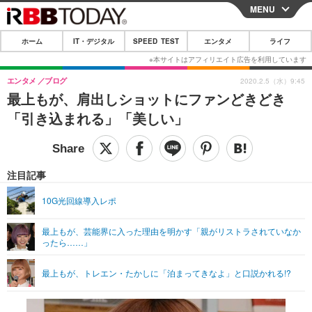
MENU
CLOSE
ホーム
IT・デジタル
SPEED TEST
エンタメ
ライフ
ホーム
IT・デジタル
エンタメ
ブログ
2020.2.5（水）9:45
最上もが、肩出しショットにファンどきどき
IT・デジタルTOP
スマートフォン
SPEED TEST
「引き込まれる」「美しい」
ネタ
ガジェット・ツール
エンタメ
ショッピング
その他
エンタメTOP
映画・ドラマ
ライフ
注目記事
韓流・K-POP
韓国・芸能
ライフTOP
グルメ
リリース一覧
10G光回線導入レポ
音楽
スポーツ
ペット
ショッピング
プッシュ通知の停止方法
最上もが、芸能界に入った理由を明かす「親がリストラされていなか
ったら……」
グラビア
ブログ
その他
ショッピング
その他
最上もが、トレエン・たかしに「泊まってきなよ」と口説かれる!?