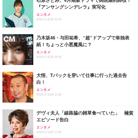
『アンサングシンデレラ』実写化
エンタメ
2020.2.5(水) 8:45
乃木坂46・与田祐希、“超”ドアップで単独表
紙！ちょっと小悪魔風に？
エンタメ
2020.2.5(水) 8:35
大悟、Tバックを穿いて仕事に行った過去告
白！
エンタメ
2020.2.5(水) 2:33
デヴィ夫人「線路脇の雑草食べていた」 極貧
エピソード告白
エンタメ
2020.2.5(水) 2:00