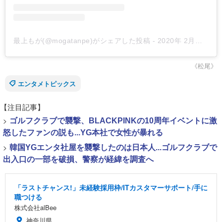
最上もが(@mogatanpe)がシェアした投稿
-
2020年 2月月4日午前2時40分PST
《松尾》
エンタメトピックス
【注目記事】
>
ゴルフクラブで襲撃、BLACKPINKの10周年イベントに激
怒したファンの説も...YG本社で女性が暴れる
>
韓国YGエンタ社屋を襲撃したのは日本人...ゴルフクラブで
出入口の一部を破損、警察が経緯を調査へ
「ラストチャンス!」未経験採用枠/ITカスタマーサポート/手に
職つける
株式会社alBee
神奈川県