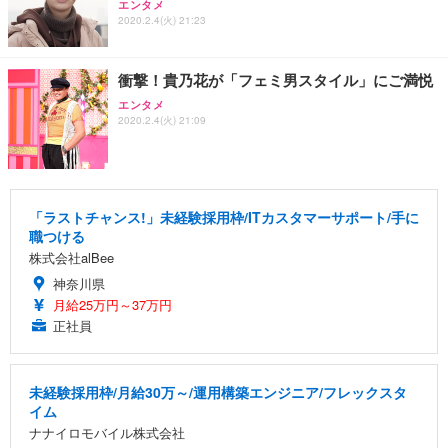
エンタメ
2020.2.4(火) 21:23
衝撃！貴乃花が「フェミ男スタイル」にご満悦
エンタメ
2020.2.4(火) 21:09
「ラストチャンス!」未経験採用枠/ITカスタマーサポート/手に
職つける
株式会社alBee
神奈川県
月給25万円～37万円
正社員
未経験採用枠/月給30万～/運用構築エンジニア/フレックスタ
イム
ナナイロモバイル株式会社