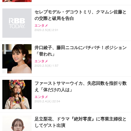
セレブモデル・デコウトミリ、クマムシ佐藤と
の交際と破局を告白
エンタメ
2020.2.5(水) 2:01
井口綾子、藤田ニコルにバチバチ！ポジション
「替われ」
エンタメ
2020.2.5(水) 1:57
ファーストサマーウイカ、失恋回数を指折り数
え「体だけの人は」
エンタメ
2020.2.4(火) 22:04
足立梨花、ドラマ『絶対零度』に専業主婦役と
してゲスト出演