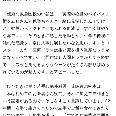
優秀な救急医役の中谷は、「実際の心臓のバイパス手
術をムロさんと穂香ちゃんと一緒に見学したんですけ
ど、動脈からドクドクとあふれる血液は、すごく鮮やか
な赤で……。そのときに感じた感動とか、生命の神秘に
触れた感覚を、常に大事に演じたいなと思います」とコ
メント。また「医療ドラマは生と死を扱う重厚なドラマ
になりがちですが、（同作は）人間ドラマがとても軽妙
で、クスッと笑えるようなシーンがたくさん散りばめら
れているのが魅力です」とアピールした。
ひたむきに働く若手心臓外科医・児嶋役の松本は、
「私は初めてのお医者さん役で、それに加えて左利きと
いう設定があるので、そこをすごく意識しています。22
年間、右手で生きてきたので左手でご飯を食べてみたり
しています」と努力を明かし、「すてきな先輩達に囲ま