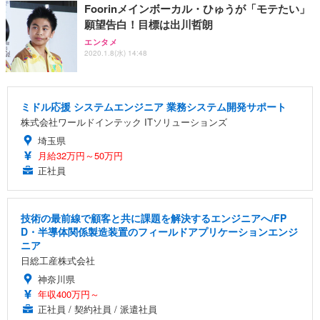
Foorinメインボーカル・ひゅうが「モテたい」
願望告白！目標は出川哲朗
エンタメ
2020.1.8(水) 14:48
ミドル応援 システムエンジニア 業務システム開発サポート
株式会社ワールドインテック ITソリューションズ
埼玉県
月給32万円～50万円
正社員
技術の最前線で顧客と共に課題を解決するエンジニアへ/FP
D・半導体関係製造装置のフィールドアプリケーションエンジ
ニア
日総工産株式会社
神奈川県
年収400万円～
正社員 / 契約社員 / 派遣社員