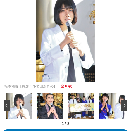
松本穂香【撮影：小宮山あきの】
全 8 枚
‹
1
/
2