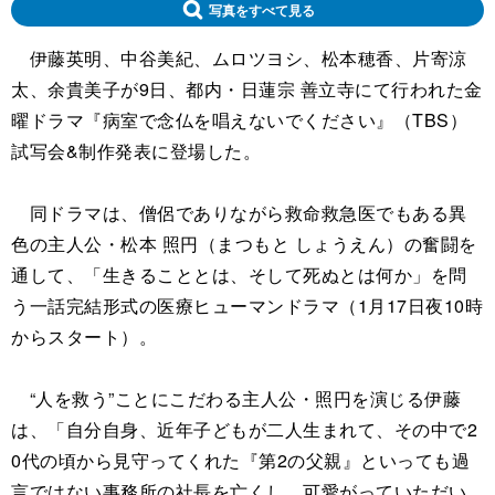
写真をすべて見る
伊藤英明、中谷美紀、ムロツヨシ、松本穂香、片寄涼
太、余貴美子が9日、都内・日蓮宗 善立寺にて行われた金
曜ドラマ『病室で念仏を唱えないでください』（TBS）
試写会&制作発表に登場した。
同ドラマは、僧侶でありながら救命救急医でもある異
色の主人公・松本 照円（まつもと しょうえん）の奮闘を
通して、「生きることとは、そして死ぬとは何か」を問
う一話完結形式の医療ヒューマンドラマ（1月17日夜10時
からスタート）。
“人を救う”ことにこだわる主人公・照円を演じる伊藤
は、「自分自身、近年子どもが二人生まれて、その中で2
0代の頃から見守ってくれた『第2の父親』といっても過
言ではない事務所の社長を亡くし、可愛がっていただい