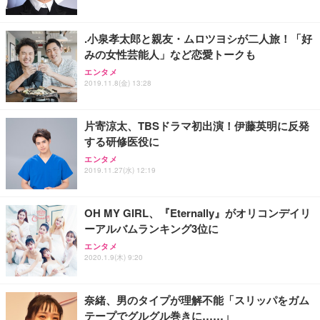
.小泉孝太郎と親友・ムロツヨシが二人旅！「好
みの女性芸能人」など恋愛トークも
エンタメ
2019.11.8(金) 13:28
片寄涼太、TBSドラマ初出演！伊藤英明に反発
する研修医役に
エンタメ
2019.11.27(水) 12:19
OH MY GIRL、『Eternally』がオリコンデイリ
ーアルバムランキング3位に
エンタメ
2020.1.9(木) 9:20
奈緒、男のタイプが理解不能「スリッパをガム
テープでグルグル巻きに……」