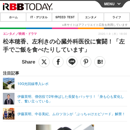
MENU
CLOSE
ホーム
IT・デジタル
SPEED TEST
エンタメ
ライフ
ホーム
IT・デジタル
エンタメ
映画・ドラマ
2020.1.9（木）18:00
松本穂香、左利きの心臓外科医役に奮闘！「左
IT・デジタルTOP
スマートフォン
SPEED TEST
手でご飯を食べたりしています」
ネタ
ガジェット・ツール
エンタメ
ショッピング
その他
エンタメTOP
映画・ドラマ
ライフ
注目記事
韓流・K-POP
韓国・芸能
ライフTOP
グルメ
リリース一覧
10G光回線導入レポ
音楽
スポーツ
ペット
ショッピング
プッシュ通知の停止方法
伊藤英明、僧侶役で2年伸ばした長髪をバッサリ！「身も心も変化し
て、奮い立っている」
グラビア
ブログ
その他
ショッピング
その他
伊藤英明、中谷美紀、ムロツヨシが「ぶっちゃけエピソード」解禁！