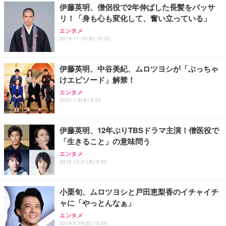
伊藤英明、僧侶役で2年伸ばした長髪をバッサ
リ！「身も心も変化して、奮い立っている」
Sezlife オフィスチェア デスクチェア 疲れない テレ
【純正品】27"ゲーミングモニター DualSense 充電
ネオ・ルーライフ ネオ・オムツ L 中型犬用 26枚入
エンタメ
ワーク チェア 強化バックレスト 30度ロッキング機
2019.11.14(木) 15:33
フック付き（CFI-ZDM1J）
り 単品
能 人間工学 椅子 腰サポート 90度跳ね上げ式アーム
レスト 3Dヘッドレスト ハンガー付き 高反発クッシ
￥49,979
￥1,800
￥7,680
ョン PCチェア 通気性メッシュ ゲーミング/勉強/事
伊藤英明、中谷美紀、ムロツヨシが「ぶっちゃ
務用 おしゃれ パソコンチェア (ブラック)
けエピソード」解禁！
Sezlife オフィスチェア デスクチェア 疲れない テレ
【整備済み品】Dell E2724HS 27インチ 液晶モニタ
Smart Basic(スマートベーシック) 【Amazon.co.jp
エンタメ
ワーク チェア 強化バックレスト 30度ロッキング機
ー フルHD（1920×1080）VA 非光沢 HDMI/DisplayP
限定】 Smart Basic アイリスオーヤマ ペットシーツ
2020.1.9(木) 9:23
能 人間工学 椅子 腰サポート 90度跳ね上げ式アーム
ort/VGA スピーカー内蔵 高さ調整 スイベル VESA対
超厚型 お徳用 ワイド 100枚入 (x 1) (ケース販売)
レスト 3Dヘッドレスト ハンガー付き 高反発クッシ
応 ComfortView ビジネス向け
￥7,680
￥15,800
￥3,670
ョン PCチェア 通気性メッシュ ゲーミング/勉強/事
伊藤英明、12年ぶりTBSドラマ主演！僧医役で
務用 おしゃれ パソコンチェア (ホワイト)
「生きること」の意味問う
ANDWINT オフィスチェア デスクチェア 肘なし メ
【MiniLED/24.5inch/280Hz/FHD】GRAPHT THE S
アイリスオーヤマ ペットシーツ 超厚型 お徳用 レギ
ッシュ 通気性 ランバーサポート付き 腰サポート ガ
HOOTER Gaming Monitor 24” Essential ゲーミン
エンタメ
ュラー 200枚入【Amazon.co.jp限定】
ス圧無段階昇降 360度回転 キャスター付き コンパク
グモニター QD 24.5インチ 1ms FHD 量子ドット 残
2019.10.31(木) 8:00
ト 幅52×奥行58.5×高さ84～96cm テレワーク 在宅
像低減 (3年保証 | 輝点保証 | 日本メーカー)
￥3,731
￥4,139
￥34,980
勤務 ブラック
小栗旬、ムロツヨシと戸田恵梨香のイチャイチ
ャに「やっとんなぁ」
エンタメ
2019.6.19(水) 19:25