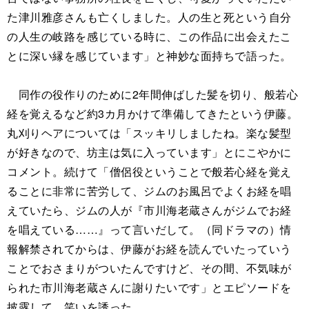
た津川雅彦さんも亡くしました。人の生と死という自分
の人生の岐路を感じている時に、この作品に出会えたこ
とに深い縁を感じています」と神妙な面持ちで語った。
同作の役作りのために2年間伸ばした髪を切り、般若心
経を覚えるなど約3カ月かけて準備してきたという伊藤。
丸刈りヘアについては「スッキリしましたね。楽な髪型
が好きなので、坊主は気に入っています」とにこやかに
コメント。続けて「僧侶役ということで般若心経を覚え
ることに非常に苦労して、ジムのお風呂でよくお経を唱
えていたら、ジムの人が『市川海老蔵さんがジムでお経
を唱えている……』って言いだして。（同ドラマの）情
報解禁されてからは、伊藤がお経を読んでいたっていう
ことでおさまりがついたんですけど、その間、不気味が
られた市川海老蔵さんに謝りたいです」とエピソードを
披露して、笑いを誘った。