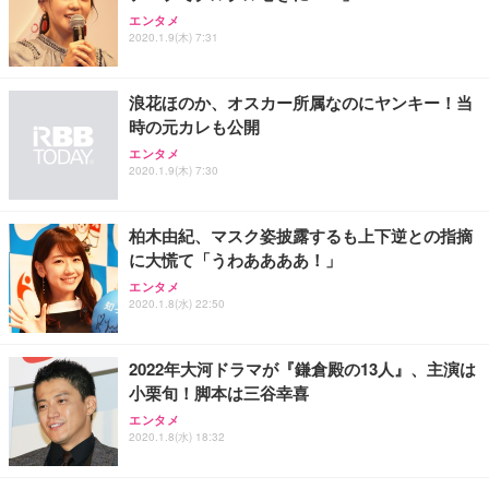
エンタメ
2020.1.9(木) 7:31
浪花ほのか、オスカー所属なのにヤンキー！当
時の元カレも公開
エンタメ
2020.1.9(木) 7:30
柏木由紀、マスク姿披露するも上下逆との指摘
に大慌て「うわああああ！」
エンタメ
2020.1.8(水) 22:50
2022年大河ドラマが『鎌倉殿の13人』、主演は
小栗旬！脚本は三谷幸喜
エンタメ
2020.1.8(水) 18:32