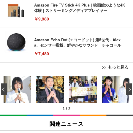
Amazon Fire TV Stick 4K Plus | 映画館のような4K
体験 | ストリーミングメディアプレイヤー
￥9,980
Amazon Echo Dot (エコードット) 第5世代 - Alex
a、センサー搭載、鮮やかなサウンド｜チャコール
￥7,480
>> もっと見る
[EdoErgo] オフィスチェア 椅子 テレワーク 疲れな
EIZO ビジネス向けプレミアムモニター | FlexScan
Amazonベーシック ペットシーツ 薄型 レギュラー 1
い 跳ね上げ式アームレスト コンパクト 約105度ロッ
EV3240X-WT | 31.5型4K UHD・USB Type-C・ホワ
‹
回使い捨て 無香料 ホワイト 300枚
キング pc 事務椅子 360度回転 座面昇降 強化ナイロ
イト
ン樹脂ベース 通気性メッシュ 在宅ワーク H-WY01
￥3,373
￥5,699
￥105,595
(黒網+黒枠+黒足)
1
/
2
EIZO ビジネス向けプレミアムモニター | FlexScan
SIHOO B100 オフィスチェア／デスクチェア メッシ
Amazonベーシック ペットシーツ 厚型 ワイド 42枚
EV2740X-WT | 27.0型4K UHD・USB Type-C・ホワ
ュチェア 人間工学 疲れない ブラック
x2袋(84枚) ホワイト(吸収面:ライトブルー)
関連ニュース
イト
￥27,999
￥3,234
￥109,572