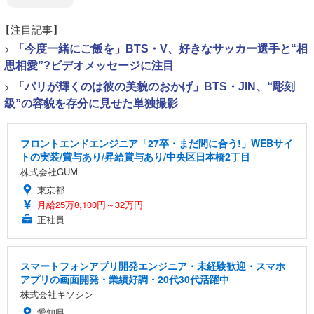
【注目記事】
>
「今度一緒にご飯を」BTS・V、好きなサッカー選手と“相
思相愛”?ビデオメッセージに注目
>
「パリが輝くのは彼の美貌のおかげ」BTS・JIN、“彫刻
級”の容貌を存分に見せた単独撮影
フロントエンドエンジニア「27卒・まだ間に合う!」WEBサイ
トの実装/賞与あり/昇給賞与あり/中央区日本橋2丁目
株式会社GUM
東京都
月給25万8,100円～32万円
正社員
スマートフォンアプリ開発エンジニア・未経験歓迎・スマホ
アプリの画面開発・業績好調・20代30代活躍中
株式会社キソシン
愛知県