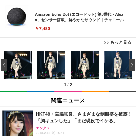
Amazon Echo Dot (エコードット) 第5世代 - Alex
a、センサー搭載、鮮やかなサウンド｜チャコール
￥7,480
>> もっと見る
[EdoErgo] オフィスチェア 椅子 テレワーク 疲れな
EIZO ビジネス向けプレミアムモニター | FlexScan
Amazonベーシック ペットシーツ 薄型 レギュラー 1
い 跳ね上げ式アームレスト コンパクト 約105度ロッ
EV3240X-WT | 31.5型4K UHD・USB Type-C・ホワ
‹
回使い捨て 無香料 ホワイト 300枚
キング pc 事務椅子 360度回転 座面昇降 強化ナイロ
イト
ン樹脂ベース 通気性メッシュ 在宅ワーク H-WY01
￥3,373
￥5,699
￥105,595
(黒網+黒枠+黒足)
1
/
2
EIZO ビジネス向けプレミアムモニター | FlexScan
SIHOO B100 オフィスチェア／デスクチェア メッシ
Amazonベーシック ペットシーツ 厚型 ワイド 42枚
EV2740X-WT | 27.0型4K UHD・USB Type-C・ホワ
ュチェア 人間工学 疲れない ブラック
x2袋(84枚) ホワイト(吸収面:ライトブルー)
関連ニュース
イト
￥27,999
￥3,234
￥109,572
HKT48・宮脇咲良、さまざまな制服姿を披露！
「胸キュンした」「まだ現役でイケる」
Sezlife オフィスチェア デスクチェア 疲れない テレ
【純正品】27"ゲーミングモニター DualSense 充電
ネオ・ルーライフ ネオ・オムツ L 中型犬用 26枚入
エンタメ
ワーク チェア 強化バックレスト 30度ロッキング機
2018.2.13(火) 15:41
フック付き（CFI-ZDM1J）
り 単品