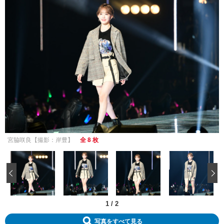
宮脇咲良【撮影：岸豊】
全 8 枚
‹
1
/
2
写真をすべて見る