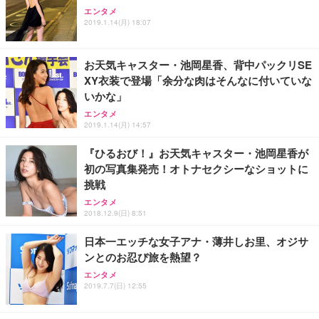
エンタメ
2019.1.14(月) 18:07
お天気キャスター・池岡星香、背中パックリSE
XY衣装で登場「余分な肉はそんなに付いていな
いかな」
エンタメ
2019.1.14(月) 14:57
『ひるおび！』お天気キャスター・池岡星香が
初の写真集発売！オトナセクシーなショットに
挑戦
エンタメ
2018.12.9(日) 8:51
日本一エッチな女子アナ・薄井しお里、オジサ
ンとのお忍び旅を熱望？
エンタメ
2019.7.7(日) 12:55