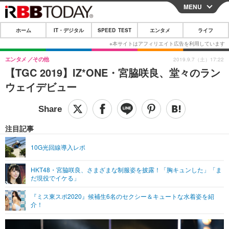
MENU
CLOSE
ホーム
IT・デジタル
SPEED TEST
エンタメ
ライフ
ホーム
IT・デジタル
エンタメ
その他
2019.9.7（土）17:22
【TGC 2019】IZ*ONE・宮脇咲良、堂々のラン
IT・デジタルTOP
スマートフォン
SPEED TEST
ウェイデビュー
ネタ
ガジェット・ツール
エンタメ
ショッピング
その他
エンタメTOP
映画・ドラマ
ライフ
注目記事
韓流・K-POP
韓国・芸能
ライフTOP
グルメ
リリース一覧
10G光回線導入レポ
音楽
スポーツ
ペット
ショッピング
プッシュ通知の停止方法
HKT48・宮脇咲良、さまざまな制服姿を披露！「胸キュンした」「ま
だ現役でイケる」
グラビア
ブログ
その他
『ミス東スポ2020』候補生6名のセクシー＆キュートな水着姿を紹
ショッピング
その他
介！