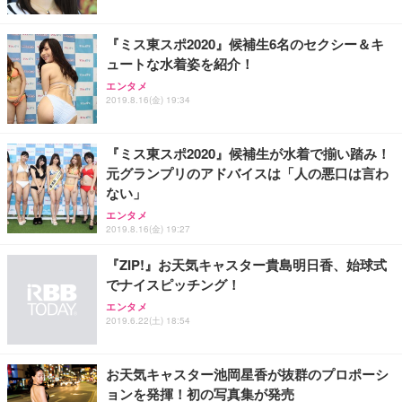
能 人間工学 椅子 腰サポート 90度跳ね上げ式アーム
レスト 3Dヘッドレスト ハンガー付き 高反発クッシ
￥49,979
￥1,800
￥7,680
ョン PCチェア 通気性メッシュ ゲーミング/勉強/事
『ミス東スポ2020』候補生6名のセクシー＆キ
務用 おしゃれ パソコンチェア (ブラック)
ュートな水着姿を紹介！
Sezlife オフィスチェア デスクチェア 疲れない テレ
【整備済み品】Dell E2724HS 27インチ 液晶モニタ
Smart Basic(スマートベーシック) 【Amazon.co.jp
エンタメ
ワーク チェア 強化バックレスト 30度ロッキング機
ー フルHD（1920×1080）VA 非光沢 HDMI/DisplayP
限定】 Smart Basic アイリスオーヤマ ペットシーツ
2019.8.16(金) 19:34
能 人間工学 椅子 腰サポート 90度跳ね上げ式アーム
ort/VGA スピーカー内蔵 高さ調整 スイベル VESA対
超厚型 お徳用 ワイド 100枚入 (x 1) (ケース販売)
レスト 3Dヘッドレスト ハンガー付き 高反発クッシ
応 ComfortView ビジネス向け
￥7,680
￥15,800
￥3,670
ョン PCチェア 通気性メッシュ ゲーミング/勉強/事
『ミス東スポ2020』候補生が水着で揃い踏み！
務用 おしゃれ パソコンチェア (ホワイト)
元グランプリのアドバイスは「人の悪口は言わ
ANDWINT オフィスチェア デスクチェア 肘なし メ
【MiniLED/24.5inch/280Hz/FHD】GRAPHT THE S
アイリスオーヤマ ペットシーツ 超厚型 お徳用 レギ
ない」
ッシュ 通気性 ランバーサポート付き 腰サポート ガ
HOOTER Gaming Monitor 24” Essential ゲーミン
ュラー 200枚入【Amazon.co.jp限定】
ス圧無段階昇降 360度回転 キャスター付き コンパク
グモニター QD 24.5インチ 1ms FHD 量子ドット 残
エンタメ
ト 幅52×奥行58.5×高さ84～96cm テレワーク 在宅
像低減 (3年保証 | 輝点保証 | 日本メーカー)
￥3,731
2019.8.16(金) 19:27
￥4,139
￥34,980
勤務 ブラック
『ZIP!』お天気キャスター貴島明日香、始球式
でナイスピッチング！
エンタメ
2019.6.22(土) 18:54
お天気キャスター池岡星香が抜群のプロポーシ
ョンを発揮！初の写真集が発売