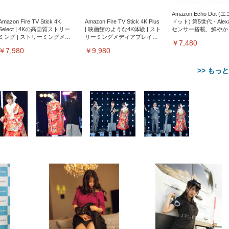
Amazon Echo Dot (
Amazon Fire TV Stick 4K
Amazon Fire TV Stick 4K Plus
ドット) 第5世代 - Ale
Select | 4Kの高画質ストリー
| 映画館のような4K体験 | スト
センサー搭載、鮮やか
ミング | ストリーミングメデ
リーミングメディアプレイヤ
サウンド｜チャコール
￥7,480
ィアプレイヤー
ー
￥7,980
￥9,980
>> もっ
【整備済み品】Dell
【MiniLED/24.5inch/280Hz/
正品】27"ゲーミングモ
ANDWINT オフィスチ
アイリスオーヤマ ペ
Sezlife オフィスチェア デスク
ネオ・ルーライフ ネオ・オム
E2724HS 27インチ 液晶モ
Sezlife オフィスチェア デスク
Smart Basic(スマートベーシ
GRAPHT THE SHOOTER
ー DualSense 充電フッ
ア デスクチェア 肘なし
シーツ 超厚型 お徳用 
チェア 疲れない テレワーク
ツ L 中型犬用 26枚入り 単品
ニター フル
チェア 疲れない テレワーク
ック) 【Amazon.co.jp限定】
Gaming Monitor 24” Essential
き（CFI-ZDM1J）
ッシュ 通気性 ランバ
ュラー 200枚入
チェア 強化バックレスト 30
HD（1920×1080）VA 非光
チェア 強化バックレスト 30度
Smart Basic アイリスオーヤマ
ーミングモニター QD 24.5イ
ポート付き 腰サポート
【Amazon.co.jp限定】
￥1,800
￥15,800
￥34,980
9,979
度ロッキング機能 人間工学 椅
沢 HDMI/DisplayPort/VGA
ロッキング機能 人間工学 椅子
ペットシーツ 超厚型 お徳用
￥4,139
￥3,731
1ms FHD 量子ドット 残像低減
ス圧無段階昇降 360度
￥7,680
￥7,680
￥3,670
子 腰サポート 90度跳ね上げ
スピーカー内蔵 高さ調整 ス
腰サポート 90度跳ね上げ式ア
ワイド 100枚入 (x 1) (ケース
年保証 | 輝点保証 | 日本メーカ
転 キャスター付き コ
式アームレスト 3Dヘッドレス
イベル VESA対応
ームレスト 3Dヘッドレスト
販売)
クト 幅52×奥行58.5×
ト ハンガー付き 高反発クッシ
ComfortView ビジネス向け
ハンガー付き 高反発クッショ
84～96cm テレワーク
ョン PCチェア 通気性メッシ
ン PCチェア 通気性メッシュ
宅勤務 ブラック