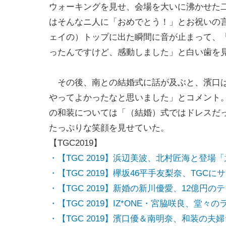
ウォーキングを見せ、会場を大いに沸かせた
はそんなニ人に「おめでとう！」とお祝いの
ェイの）トップに出た瞬間に音が止まって、
ったんですけど、感動しました」と白い歯を
その後、南との結婚式に話が及ぶと、濱口は
やってよかったなと思いました」とコメント
の和装については「（結婚）式ではドレスだ
たっぷりな笑顔を見せていた。
【TGC2019】
・【TGC 2019】浜辺美波、北村匠海と登
・【TGC 2019】欅坂46平手友梨奈、TGC
・【TGC 2019】新婚の新川優愛、12億円の
・【TGC 2019】IZ*ONE・宮脇咲良、堂々
・【TGC 2019】濱口優＆南明奈、和装の