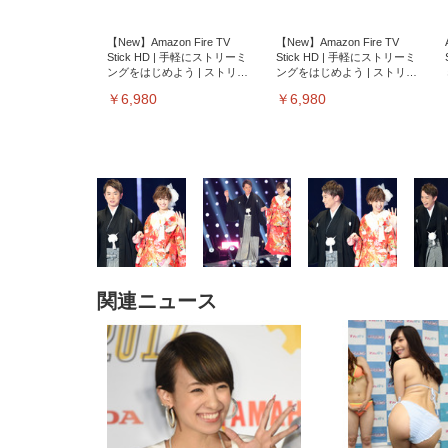
【New】Amazon Fire TV
【New】Amazon Fire TV
Stick HD | 手軽にストリーミ
Stick HD | 手軽にストリーミ
ングをはじめよう | ストリー
ングをはじめよう | ストリー
ミングメディアプレイヤー
ミングメディアプレイヤー
￥6,980
￥6,980
関連ニュース
EIZO ビジネス向けプレミア
EIZO ビジネス向けプレミア
【純
[EdoErgo] オフィスチェア 椅
Amazonベーシック ペットシ
SIHOO B100 オフィスチェア
Amazonベーシック ペットシ
ムモニター | FlexScan
ムモニター | FlexScan
ニタ
子 テレワーク 疲れない 跳ね
ーツ 薄型 レギュラー 1回使い
／デスクチェア メッシュチェ
ーツ 厚型 ワイド 42枚x2袋(84
EV3240X-WT | 31.5型4K
EV2740X-WT | 27.0型4K
ク付
上げ式アームレスト コンパク
捨て 無香料 ホワイト 300枚
ア 人間工学 疲れない ブラッ
枚) ホワイト(吸収面:ライトブ
UHD・USB Type-C・ホワイ
UHD・USB Type-C・ホワイ
ト 約105度ロッキング pc 事務
￥105,595
￥109,572
ク
ルー)
￥4
ト
ト
￥5,699
￥3,373
￥27,999
￥3,234
椅子 360度回転 座面昇降 強化
ナイロン樹脂ベース 通気性メ
ッシュ 在宅ワーク H-
WY01(黒網+黒枠+黒足)