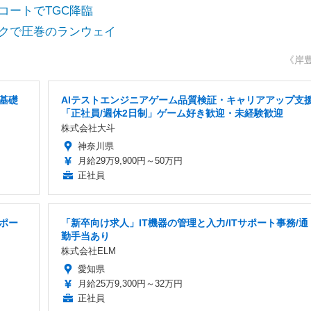
柄コートでTGC降臨
ックで圧巻のランウェイ
《岸
基礎
AIテストエンジニアゲーム品質検証・キャリアアップ支
「正社員/週休2日制」ゲーム好き歓迎・未経験歓迎
株式会社大斗
神奈川県
月給29万9,900円～50万円
正社員
ポー
「新卒向け求人」IT機器の管理と入力/ITサポート事務/通
勤手当あり
株式会社ELM
愛知県
月給25万9,300円～32万円
正社員