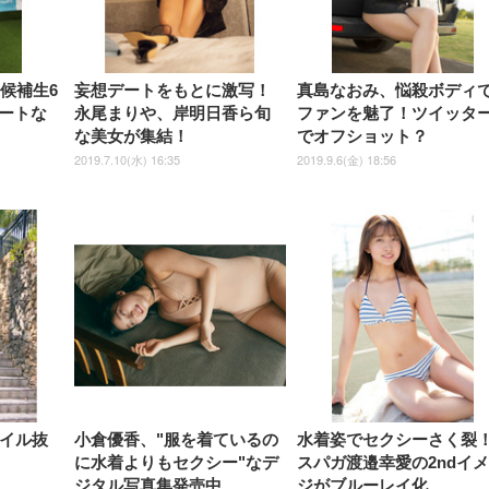
ュ ゲーミング/勉強/事務用 お
ゲーミング/勉強/事務用 おし
しゃれ パソコンチェア (ブラ
ゃれ パソコンチェア (ホワイ
ック)
ト)
』候補生6
妄想デートをもとに激写！
真島なおみ、悩殺ボディ
ートな
永尾まりや、岸明日香ら旬
ファンを魅了！ツイッタ
な美女が集結！
でオフショット？
2019.7.10(水) 16:35
2019.9.6(金) 18:56
タイル抜
小倉優香、"服を着ているの
水着姿でセクシーさく裂
に水着よりもセクシー"なデ
スパガ渡邉幸愛の2ndイ
ジタル写真集発売中
ジがブルーレイ化