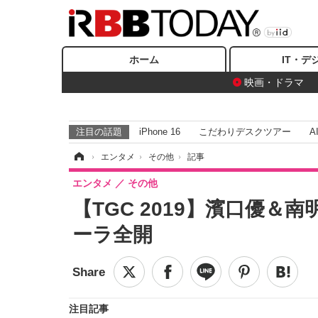
ホーム
IT・デ
映画・ドラマ
注目の話題
iPhone 16
こだわりデスクツアー
A
ホーム
›
エンタメ
›
その他
›
記事
エンタメ
その他
【TGC 2019】濱口優
ーラ全開
注目記事