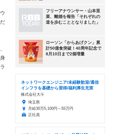
フリーアナウンサー・山本里
ウ
菜、離婚を報告「それぞれの
だ
道を歩むこととなりました」
ローソン「からあげクン」累
計50億食突破！40周年記念で
、
8月10日まで2個増量
身
ラ
ネットワークエンジニア/未経験歓迎/通信
インフラを基礎から習得/福利厚生充実
株式会社大斗
埼玉県
月給30万5,100円～55万円
正社員