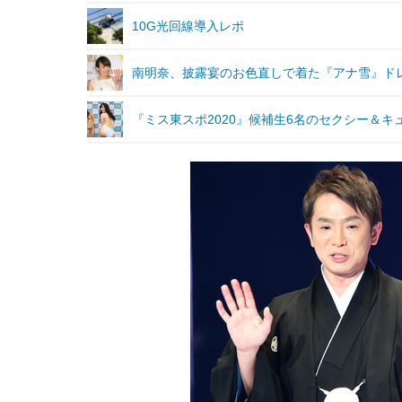
10G光回線導入レポ
南明奈、披露宴のお色直しで着た『アナ雪』ド
『ミス東スポ2020』候補生6名のセクシー＆