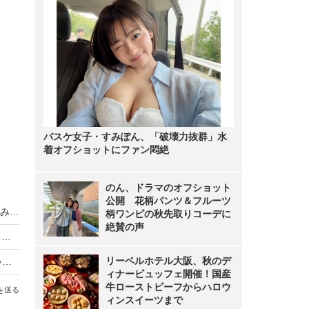
バスケ女子・すみぽん、「破壊力抜群」水
着オフショットにファン悶絶
のん、ドラマのオフショット
公開 花柄パンツ＆フルーツ
南明奈＆濱口優の夫婦ショットがまるで「兄妹」みたいと話題！「最近『似てるね』と言われる事が…」
柄ワンピの秋先取りコーデに
絶賛の声
南明奈「優さんおめでとう」……夫の51歳誕生日を祝福！投稿にファンほっこり
リーベルホテル大阪、秋のデ
濱口優&南明奈夫婦、3カ月の愛息子は「めっちゃ笑ってくれる」「子どもが大きくなったらペットも一緒に…」
ィナービュッフェ開催！国産
牛ローストビーフからハロウ
を送る
ィンスイーツまで