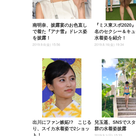
南明奈、披露宴のお色直し
『ミス東スポ2020
で着た『アナ雪』ドレス姿
名のセクシー＆キュ
を披露！
水着姿を紹介！
2019.9.6(金) 15:56
2019.8.16(金) 19:34
出川にファン嫉妬!? こじる
兒玉遥、SNSでス
り、スイカ水着姿で2ショッ
群の水着姿披露
ト！
2019.9.1(日) 15:33