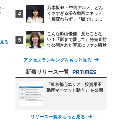
乃木坂46・中西アルノ、どん
エコー
xa、
くさすぎる浴衣動画にネット
な
「相変わらず」「嘘でしょ…」
こんな影山優佳、見たことな
い！『影まで愛して』発売直前
と見る
で公開された写真にファン騒然
アクセスランキングをもっと見る
新着リリース一覧
「東京都心エリア 投資用不
動産マーケット動向」 を公開
FHD】
ェ
ット
 メ
レギ
 ゲ
ーサ
ンチ
 ガ
リリース一覧をもっと見る
 (3
回
ー)
ンパ
高さ
 在