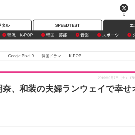
X
ジタル
SPEEDTEST
エ
韓流・K-POP
韓国・芸能
音楽
スポーツ
I
Google Pixel 9
韓国ドラマ
K-POP
2019年9月7日（土） 17
＆南明奈、和装の夫婦ランウェイで幸せ