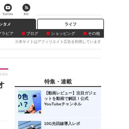
YouTube
RSS
ンタメ
ライフ
グラビア
ブログ
ショッピング
その他
※本サイトはアフィリエイト広告を利用しています
時15分
特集・連載
オ
【動画レビュー】注目ガジェ
ットを動画で解説！公式
YouTubeチャンネル
10G光回線導入レポ