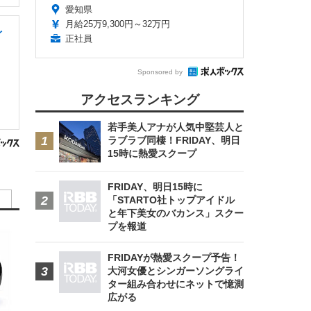
愛知県
月給25万9,300円～32万円
イ
正社員
Sponsored by
アクセスランキング
若手美人アナが人気中堅芸人と
ラブラブ同棲！FRIDAY、明日
15時に熱愛スクープ
FRIDAY、明日15時に
「STARTO社トップアイドル
と年下美女のバカンス」スクー
プを報道
FRIDAYが熱愛スクープ予告！
大河女優とシンガーソングライ
ター組み合わせにネットで憶測
広がる