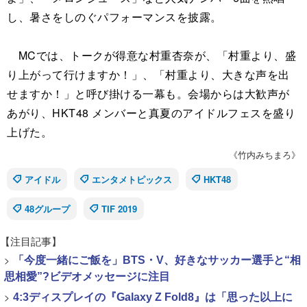
し、暑さをしのぐパフォーマンスを披露。
MCでは、トークが得意な村重杏奈が、「村重より、盛
り上がって行けますか！」、「村重より、大きな声を出
せますか！」と呼び掛ける一幕も。会場からは大歓声が
あがり、HKT48 メンバーと真夏のアイドルフェスを盛り
上げた。
《竹内みちまろ》
アイドル
エンタメトピックス
HKT48
48グループ
TIF 2019
【注目記事】
>
「今度一緒にご飯を」BTS・V、好きなサッカー選手と“相
思相愛”?ビデオメッセージに注目
>
4:3ディスプレイの『Galaxy Z Fold8』は「思った以上に