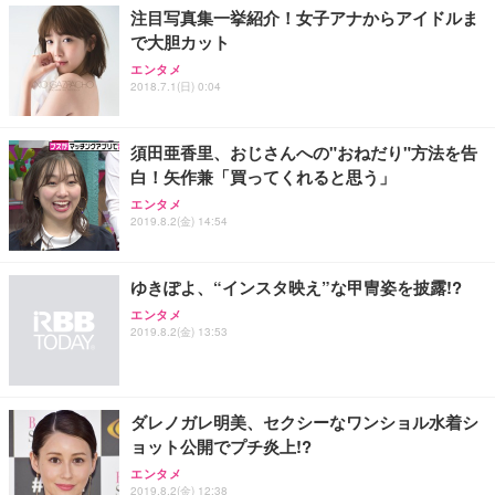
注目写真集一挙紹介！女子アナからアイドルま
で大胆カット
エンタメ
2018.7.1(日) 0:04
須田亜香里、おじさんへの"おねだり"方法を告
白！矢作兼「買ってくれると思う」
エンタメ
2019.8.2(金) 14:54
ゆきぽよ、“インスタ映え”な甲冑姿を披露!?
エンタメ
2019.8.2(金) 13:53
ダレノガレ明美、セクシーなワンショル水着シ
ョット公開でプチ炎上!?
エンタメ
2019.8.2(金) 12:38