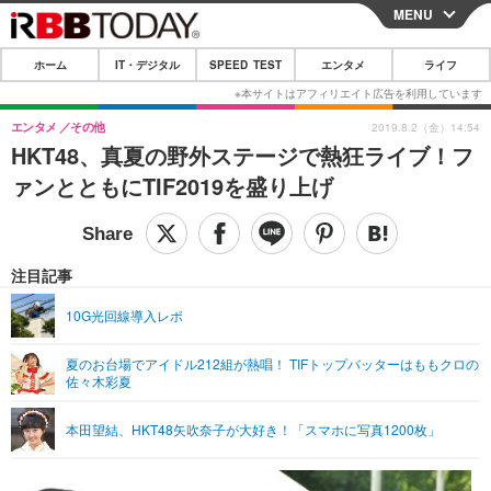
MENU
CLOSE
ホーム
IT・デジタル
SPEED TEST
エンタメ
ライフ
ホーム
IT・デジタル
エンタメ
その他
2019.8.2（金）14:54
HKT48、真夏の野外ステージで熱狂ライブ！フ
IT・デジタルTOP
スマートフォン
SPEED TEST
ァンとともにTIF2019を盛り上げ
ネタ
ガジェット・ツール
エンタメ
ショッピング
その他
エンタメTOP
映画・ドラマ
ライフ
注目記事
韓流・K-POP
韓国・芸能
ライフTOP
グルメ
リリース一覧
10G光回線導入レポ
音楽
スポーツ
ペット
ショッピング
プッシュ通知の停止方法
夏のお台場でアイドル212組が熱唱！ TIFトップバッターはももクロの
佐々木彩夏
グラビア
ブログ
その他
ショッピング
その他
本田望結、HKT48矢吹奈子が大好き！「スマホに写真1200枚」