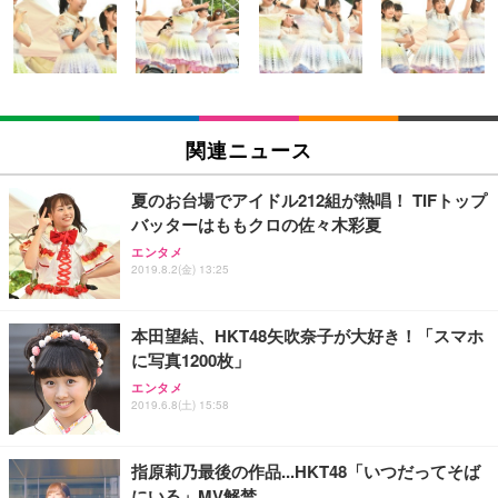
い 跳ね上げ式アームレスト コンパクト 約105度ロッ
EV3240X-WT | 31.5型4K UHD・USB Type-C・ホワ
回使い捨て 無香料 ホワイト 300枚
キング pc 事務椅子 360度回転 座面昇降 強化ナイロ
イト
ン樹脂ベース 通気性メッシュ 在宅ワーク H-WY01
￥3,373
￥5,699
￥105,595
(黒網+黒枠+黒足)
EIZO ビジネス向けプレミアムモニター | FlexScan
SIHOO B100 オフィスチェア／デスクチェア メッシ
Amazonベーシック ペットシーツ 厚型 ワイド 42枚
EV2740X-WT | 27.0型4K UHD・USB Type-C・ホワ
ュチェア 人間工学 疲れない ブラック
x2袋(84枚) ホワイト(吸収面:ライトブルー)
関連ニュース
イト
￥27,999
￥3,234
￥109,572
夏のお台場でアイドル212組が熱唱！ TIFトップ
バッターはももクロの佐々木彩夏
Sezlife オフィスチェア デスクチェア 疲れない テレ
【純正品】27"ゲーミングモニター DualSense 充電
ネオ・ルーライフ ネオ・オムツ L 中型犬用 26枚入
エンタメ
ワーク チェア 強化バックレスト 30度ロッキング機
2019.8.2(金) 13:25
フック付き（CFI-ZDM1J）
り 単品
能 人間工学 椅子 腰サポート 90度跳ね上げ式アーム
レスト 3Dヘッドレスト ハンガー付き 高反発クッシ
￥49,979
￥1,800
￥7,680
ョン PCチェア 通気性メッシュ ゲーミング/勉強/事
本田望結、HKT48矢吹奈子が大好き！「スマホ
務用 おしゃれ パソコンチェア (ブラック)
に写真1200枚」
Sezlife オフィスチェア デスクチェア 疲れない テレ
【整備済み品】Dell E2724HS 27インチ 液晶モニタ
Smart Basic(スマートベーシック) 【Amazon.co.jp
エンタメ
ワーク チェア 強化バックレスト 30度ロッキング機
ー フルHD（1920×1080）VA 非光沢 HDMI/DisplayP
限定】 Smart Basic アイリスオーヤマ ペットシーツ
2019.6.8(土) 15:58
能 人間工学 椅子 腰サポート 90度跳ね上げ式アーム
ort/VGA スピーカー内蔵 高さ調整 スイベル VESA対
超厚型 お徳用 ワイド 100枚入 (x 1) (ケース販売)
レスト 3Dヘッドレスト ハンガー付き 高反発クッシ
応 ComfortView ビジネス向け
￥7,680
￥15,800
￥3,670
ョン PCチェア 通気性メッシュ ゲーミング/勉強/事
指原莉乃最後の作品...HKT48「いつだってそば
務用 おしゃれ パソコンチェア (ホワイト)
にいる」MV解禁