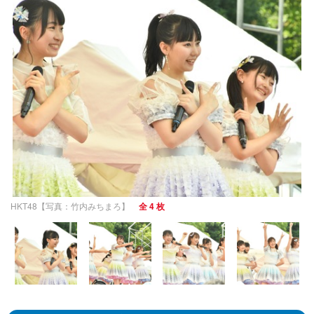
HKT48【写真：竹内みちまろ】
全 4 枚