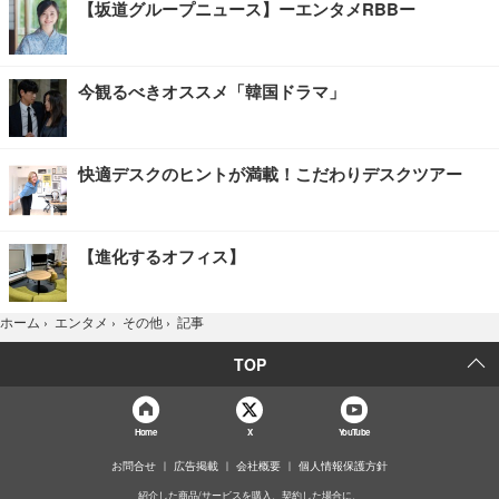
【坂道グループニュース】ーエンタメRBBー
今観るべきオススメ「韓国ドラマ」
快適デスクのヒントが満載！こだわりデスクツアー
【進化するオフィス】
記事
ホーム
›
エンタメ
›
その他
›
TOP
Home
X
YouTube
お問合せ
広告掲載
会社概要
個人情報保護方針
紹介した商品/サービスを購入、契約した場合に、