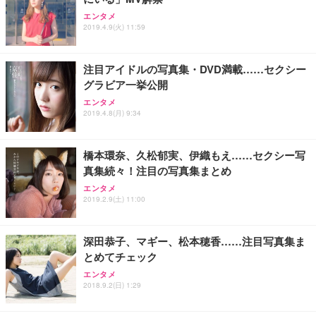
ANDWINT オフィスチェア デスクチェア 肘なし メ
【MiniLED/24.5inch/280Hz/FHD】GRAPHT THE S
アイリスオーヤマ ペットシーツ 超厚型 お徳用 レギ
ッシュ 通気性 ランバーサポート付き 腰サポート ガ
HOOTER Gaming Monitor 24” Essential ゲーミン
エンタメ
ュラー 200枚入【Amazon.co.jp限定】
ス圧無段階昇降 360度回転 キャスター付き コンパク
グモニター QD 24.5インチ 1ms FHD 量子ドット 残
2019.4.9(火) 11:59
ト 幅52×奥行58.5×高さ84～96cm テレワーク 在宅
像低減 (3年保証 | 輝点保証 | 日本メーカー)
￥3,731
￥4,139
￥34,980
勤務 ブラック
注目アイドルの写真集・DVD満載……セクシー
グラビア一挙公開
エンタメ
2019.4.8(月) 9:34
橋本環奈、久松郁実、伊織もえ……セクシー写
真集続々！注目の写真集まとめ
エンタメ
2019.2.9(土) 11:00
深田恭子、マギー、松本穂香……注目写真集ま
とめてチェック
エンタメ
2018.9.2(日) 1:29