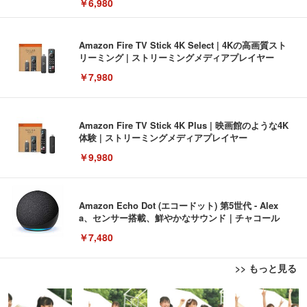
￥6,980
Amazon Fire TV Stick 4K Select | 4Kの高画質スト
リーミング | ストリーミングメディアプレイヤー
￥7,980
Amazon Fire TV Stick 4K Plus | 映画館のような4K
体験 | ストリーミングメディアプレイヤー
￥9,980
Amazon Echo Dot (エコードット) 第5世代 - Alex
a、センサー搭載、鮮やかなサウンド｜チャコール
￥7,480
>> もっと見る
[EdoErgo] オフィスチェア 椅子 テレワーク 疲れな
EIZO ビジネス向けプレミアムモニター | FlexScan
Amazonベーシック ペットシーツ 薄型 レギュラー 1