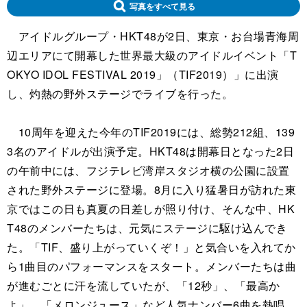
写真をすべて見る
アイドルグループ・HKT48が2日、東京・お台場青海周
辺エリアにて開幕した世界最大級のアイドルイベント「T
OKYO IDOL FESTIVAL 2019」（TIF2019）」に出演
し、灼熱の野外ステージでライブを行った。
10周年を迎えた今年のTIF2019には、総勢212組、139
3名のアイドルが出演予定。HKT48は開幕日となった2日
の午前中には、フジテレビ湾岸スタジオ横の公園に設置
された野外ステージに登場。8月に入り猛暑日が訪れた東
京ではこの日も真夏の日差しが照り付け、そんな中、HK
T48のメンバーたちは、元気にステージに駆け込んでき
た。「TIF、盛り上がっていくぞ！」と気合いを入れてか
ら1曲目のパフォーマンスをスタート。メンバーたちは曲
が進むごとに汗を流していたが、「12秒」、「最高か
よ」、「メロンジュース」など人気ナンバー6曲を熱唱