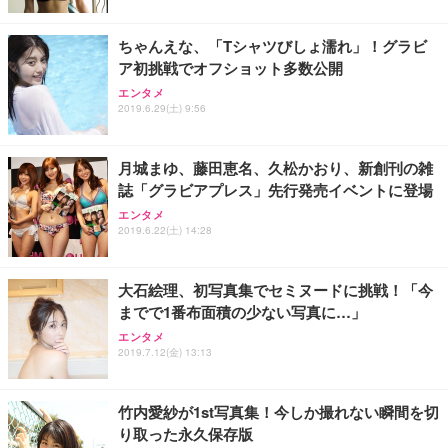
ちゃんえな、「Tシャツびしょ濡れ」！グラビ
ア初挑戦でオフショット多数公開
エンタメ
2019.6.29(土) 9:56
月城まゆ、藤田恵名、久松かおり、新創刊の雑
誌「グラビアプレス」先行発売イベントに登場
エンタメ
2019.6.22(土) 14:28
大石絵理、初写真集でセミヌードに挑戦！「今
までで1番布面積の少ない写真に…」
エンタメ
2019.7.12(金) 13:13
竹内愛紗が1st写真集！今しか撮れない瞬間を切
り取った永久保存版