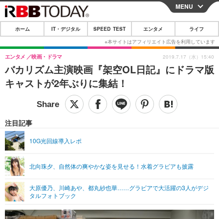
MENU
CLOSE
ホーム
IT・デジタル
SPEED TEST
エンタメ
ライフ
ホーム
IT・デジタル
エンタメ
映画・ドラマ
2019.7.17（水）15:40
バカリズム主演映画『架空OL日記』にドラマ版
IT・デジタルTOP
スマートフォン
SPEED TEST
キャストが2年ぶりに集結！
ネタ
ガジェット・ツール
エンタメ
ショッピング
その他
エンタメTOP
映画・ドラマ
ライフ
注目記事
韓流・K-POP
韓国・芸能
ライフTOP
グルメ
リリース一覧
10G光回線導入レポ
音楽
スポーツ
ペット
ショッピング
プッシュ通知の停止方法
北向珠夕、自然体の爽やかな姿を見せる！水着グラビアも披露
グラビア
ブログ
その他
大原優乃、川崎あや、都丸紗也華……グラビアで大活躍の3人がデジ
ショッピング
その他
タルフォトブック