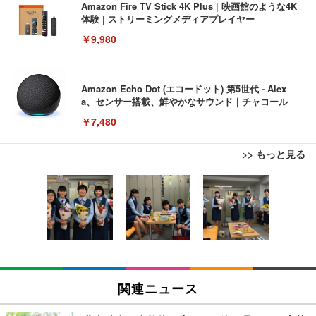
Amazon Fire TV Stick 4K Plus | 映画館のような4K
体験 | ストリーミングメディアプレイヤー
￥9,980
Amazon Echo Dot (エコードット) 第5世代 - Alex
a、センサー搭載、鮮やかなサウンド｜チャコール
￥7,480
>> もっと見る
[EdoErgo] オフィスチェア 椅子 テレワーク 疲れな
EIZO ビジネス向けプレミアムモニター | FlexScan
Amazonベーシック ペットシーツ 薄型 レギュラー 1
い 跳ね上げ式アームレスト コンパクト 約105度ロッ
EV3240X-WT | 31.5型4K UHD・USB Type-C・ホワ
回使い捨て 無香料 ホワイト 300枚
キング pc 事務椅子 360度回転 座面昇降 強化ナイロ
イト
ン樹脂ベース 通気性メッシュ 在宅ワーク H-WY01
￥3,373
￥5,699
￥105,595
(黒網+黒枠+黒足)
EIZO ビジネス向けプレミアムモニター | FlexScan
SIHOO B100 オフィスチェア／デスクチェア メッシ
Amazonベーシック ペットシーツ 厚型 ワイド 42枚
EV2740X-WT | 27.0型4K UHD・USB Type-C・ホワ
ュチェア 人間工学 疲れない ブラック
x2袋(84枚) ホワイト(吸収面:ライトブルー)
関連ニュース
イト
￥27,999
￥3,234
￥109,572