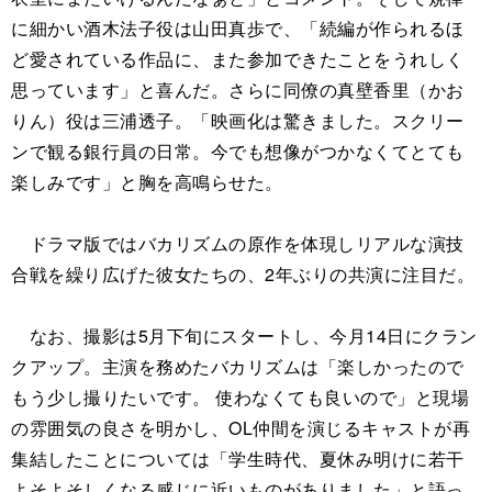
に細かい酒木法子役は山田真歩で、「続編が作られるほ
ど愛されている作品に、また参加できたことをうれしく
思っています」と喜んだ。さらに同僚の真壁香里（かお
りん）役は三浦透子。「映画化は驚きました。スクリー
ンで観る銀行員の日常。今でも想像がつかなくてとても
楽しみです」と胸を高鳴らせた。
ドラマ版ではバカリズムの原作を体現しリアルな演技
合戦を繰り広げた彼女たちの、2年ぶりの共演に注目だ。
なお、撮影は5月下旬にスタートし、今月14日にクラン
クアップ。主演を務めたバカリズムは「楽しかったので
もう少し撮りたいです。 使わなくても良いので」と現場
の雰囲気の良さを明かし、OL仲間を演じるキャストが再
集結したことについては「学生時代、夏休み明けに若干
よそよそしくなる感じに近いものがありました」と語っ