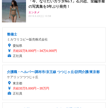
「今、なりたいカラダNo.1」石川恋、全編水着
の写真集を3年ぶり発売！
エンタメ
2019.6.22(土) 10:58
整備士
ミカワリコピー販売株式会社
愛知県
月給22万8,000円～34万4,000円
正社員
介護職・ヘルパー/調布市/京王線 つつじヶ丘/訪問介護/東京都
ケアリッツつつじヶ丘
東京都
月給33万5,000円～35万円
正社員