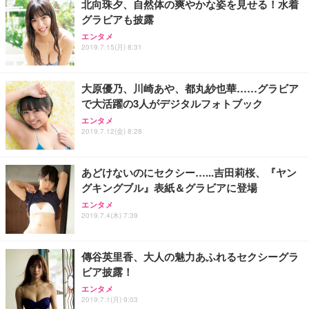
北向珠夕、自然体の爽やかな姿を見せる！水着
グラビアも披露
Sezlife オフィスチェア デスクチェア 疲れない テレ
【純正品】27"ゲーミングモニター DualSense 充電
ネオ・ルーライフ ネオ・オムツ L 中型犬用 26枚入
エンタメ
ワーク チェア 強化バックレスト 30度ロッキング機
2019.7.15(月) 8:31
フック付き（CFI-ZDM1J）
り 単品
能 人間工学 椅子 腰サポート 90度跳ね上げ式アーム
レスト 3Dヘッドレスト ハンガー付き 高反発クッシ
￥49,979
￥1,800
￥7,680
ョン PCチェア 通気性メッシュ ゲーミング/勉強/事
大原優乃、川崎あや、都丸紗也華……グラビア
務用 おしゃれ パソコンチェア (ブラック)
で大活躍の3人がデジタルフォトブック
Sezlife オフィスチェア デスクチェア 疲れない テレ
【整備済み品】Dell E2724HS 27インチ 液晶モニタ
Smart Basic(スマートベーシック) 【Amazon.co.jp
エンタメ
ワーク チェア 強化バックレスト 30度ロッキング機
ー フルHD（1920×1080）VA 非光沢 HDMI/DisplayP
限定】 Smart Basic アイリスオーヤマ ペットシーツ
2019.7.12(金) 8:28
能 人間工学 椅子 腰サポート 90度跳ね上げ式アーム
ort/VGA スピーカー内蔵 高さ調整 スイベル VESA対
超厚型 お徳用 ワイド 100枚入 (x 1) (ケース販売)
レスト 3Dヘッドレスト ハンガー付き 高反発クッシ
応 ComfortView ビジネス向け
￥7,680
￥15,800
￥3,670
ョン PCチェア 通気性メッシュ ゲーミング/勉強/事
あどけないのにセクシー…...吉田莉桜、『ヤン
務用 おしゃれ パソコンチェア (ホワイト)
グキングブル』表紙＆グラビアに登場
ANDWINT オフィスチェア デスクチェア 肘なし メ
【MiniLED/24.5inch/280Hz/FHD】GRAPHT THE S
アイリスオーヤマ ペットシーツ 超厚型 お徳用 レギ
ッシュ 通気性 ランバーサポート付き 腰サポート ガ
HOOTER Gaming Monitor 24” Essential ゲーミン
エンタメ
ュラー 200枚入【Amazon.co.jp限定】
ス圧無段階昇降 360度回転 キャスター付き コンパク
グモニター QD 24.5インチ 1ms FHD 量子ドット 残
2019.7.4(木) 7:39
ト 幅52×奥行58.5×高さ84～96cm テレワーク 在宅
像低減 (3年保証 | 輝点保証 | 日本メーカー)
￥3,731
￥4,139
￥34,980
勤務 ブラック
傳谷英里香、大人の魅力あふれるセクシーグラ
ビア披露！
エンタメ
2019.7.1(月) 9:03