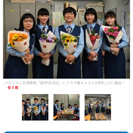
バカリズム主演映画『架空OL日記』にドラマ版キャストが2年ぶりに集結！
全 3 枚