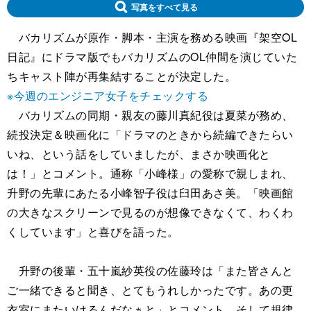
写真をすべて見る
バカリズムが原作・脚本・主演を務める映画『架空OL
日記』にドラマ版でもバカリズムのOL仲間を演じていた
ちキャスト陣が再集結することが決定した。
※今週のエンジニア女子をチェックする
バカリズムの同期・親友の藤川真紀役は夏菜が務め、
続投決定＆映画化に「ドラマのときから続編できたらい
いね、という話をしていましたが、まさか映画化と
は！」とコメント。通称「小峰様」の愛称で親しまれ、
升野の先輩にあたる小峰智子役は臼田あさ美。「映画館
の大きなスクリーンで見るのが想像できなくて、わくわ
くしています」と喜びを語った。
升野の後輩・五十嵐紗英役の佐藤玲は「また皆さんと
ご一緒できると聞き、とてもうれしかったです。あの更
衣室にまたいけるんだなぁと」とコメント。そして規律