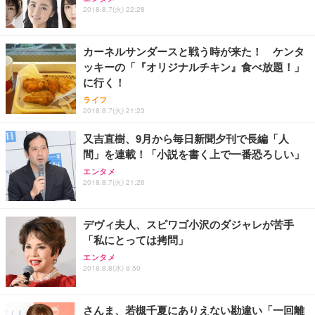
ワーク チェア 強化バックレスト 30度ロッキング機
ー フルHD（1920×1080）VA 非光沢 HDMI/DisplayP
限定】 Smart Basic アイリスオーヤマ ペットシーツ
2018.8.7(火) 22:28
能 人間工学 椅子 腰サポート 90度跳ね上げ式アーム
ort/VGA スピーカー内蔵 高さ調整 スイベル VESA対
超厚型 お徳用 ワイド 100枚入 (x 1) (ケース販売)
レスト 3Dヘッドレスト ハンガー付き 高反発クッシ
応 ComfortView ビジネス向け
￥7,680
￥15,800
￥3,670
ョン PCチェア 通気性メッシュ ゲーミング/勉強/事
カーネルサンダースと戦う時が来た！ ケンタ
務用 おしゃれ パソコンチェア (ホワイト)
ッキーの「『オリジナルチキン』食べ放題！」
ANDWINT オフィスチェア デスクチェア 肘なし メ
【MiniLED/24.5inch/280Hz/FHD】GRAPHT THE S
アイリスオーヤマ ペットシーツ 超厚型 お徳用 レギ
に行く！
ッシュ 通気性 ランバーサポート付き 腰サポート ガ
HOOTER Gaming Monitor 24” Essential ゲーミン
ュラー 200枚入【Amazon.co.jp限定】
ス圧無段階昇降 360度回転 キャスター付き コンパク
グモニター QD 24.5インチ 1ms FHD 量子ドット 残
ライフ
ト 幅52×奥行58.5×高さ84～96cm テレワーク 在宅
像低減 (3年保証 | 輝点保証 | 日本メーカー)
￥3,731
2018.8.7(火) 21:23
￥4,139
￥34,980
勤務 ブラック
又吉直樹、9月から毎日新聞夕刊で長編「人
間」を連載！「小説を書く上で一番恐ろしい」
エンタメ
2018.8.7(火) 21:26
デヴィ夫人、スピワゴ小沢のダジャレが苦手
「私にとっては拷問」
エンタメ
2018.8.8(水) 8:50
さんま、若槻千夏にありえない勘違い「一回離