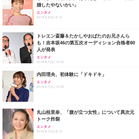
婚したやないかい」
エンタメ
2018.8.8(水) 8:12
トレエン斎藤＆たかしやおばたのお兄さんら
も！吉本坂46の第五次オーディション合格者80
人が発表
エンタメ
2018.8.7(火) 10:35
内田理央、初体験に「ドキドキ」
エンタメ
2018.8.7(火) 15:33
丸山桂里奈、「腹が立つ女性」について異次元
トーク炸裂
エンタメ
2018.8.7(火) 8:13