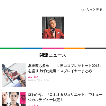
>> もっと見る
[EdoErgo] オフィスチェア 椅子 テレワーク 疲れな
EIZO ビジネス向けプレミアムモニター | FlexScan
Amazonベーシック ペットシーツ 薄型 レギュラー 1
い 跳ね上げ式アームレスト コンパクト 約105度ロッ
EV3240X-WT | 31.5型4K UHD・USB Type-C・ホワ
回使い捨て 無香料 ホワイト 300枚
キング pc 事務椅子 360度回転 座面昇降 強化ナイロ
イト
ン樹脂ベース 通気性メッシュ 在宅ワーク H-WY01
￥3,373
￥5,699
￥105,595
(黒網+黒枠+黒足)
EIZO ビジネス向けプレミアムモニター | FlexScan
SIHOO B100 オフィスチェア／デスクチェア メッシ
Amazonベーシック ペットシーツ 厚型 ワイド 42枚
EV2740X-WT | 27.0型4K UHD・USB Type-C・ホワ
ュチェア 人間工学 疲れない ブラック
x2袋(84枚) ホワイト(吸収面:ライトブルー)
関連ニュース
イト
￥27,999
￥3,234
￥109,572
夏衣装も多め！「世界コスプレサミット2018」
を盛り上げた厳選コスプレイヤーまとめ
Sezlife オフィスチェア デスクチェア 疲れない テレ
【純正品】27"ゲーミングモニター DualSense 充電
ネオ・ルーライフ ネオ・オムツ L 中型犬用 26枚入
エンタメ
ワーク チェア 強化バックレスト 30度ロッキング機
2018.8.7(火) 18:38
フック付き（CFI-ZDM1J）
り 単品
能 人間工学 椅子 腰サポート 90度跳ね上げ式アーム
レスト 3Dヘッドレスト ハンガー付き 高反発クッシ
￥49,979
￥1,800
￥7,680
ョン PCチェア 通気性メッシュ ゲーミング/勉強/事
葵わかな、『ロミオ＆ジュリエット』でミュー
務用 おしゃれ パソコンチェア (ブラック)
ジカルデビュー決定！
Sezlife オフィスチェア デスクチェア 疲れない テレ
【整備済み品】Dell E2724HS 27インチ 液晶モニタ
Smart Basic(スマートベーシック) 【Amazon.co.jp
エンタメ