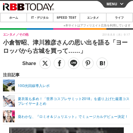
MENU
CLOSE
ホーム
IT・デジタル
SPEED TEST
エンタメ
ライフ
ホーム
IT・デジタル
エンタメ
その他
2018.8.8（水）9:17
小倉智昭、津川雅彦さんの思い出を語る「ヨー
IT・デジタルTOP
スマートフォン
SPEED TEST
ロッパから古城を買って……」
ネタ
ガジェット・ツール
エンタメ
ショッピング
その他
エンタメTOP
映画・ドラマ
ライフ
注目記事
韓流・K-POP
韓国・芸能
ライフTOP
グルメ
リリース一覧
10G光回線導入レポ
音楽
スポーツ
ペット
ショッピング
プッシュ通知の停止方法
夏衣装も多め！「世界コスプレサミット2018」を盛り上げた厳選コス
プレイヤーまとめ
グラビア
ブログ
その他
ショッピング
その他
葵わかな、『ロミオ＆ジュリエット』でミュージカルデビュー決定！