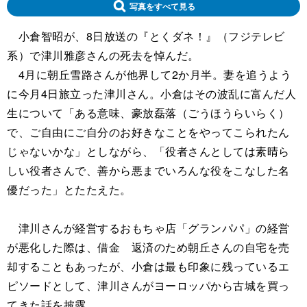
写真をすべて見る
小倉智昭が、8日放送の『とくダネ！』（フジテレビ
系）で津川雅彦さんの死去を悼んだ。
4月に朝丘雪路さんが他界して2か月半。妻を追うよう
に今月4日旅立った津川さん。小倉はその波乱に富んだ人
生について「ある意味、豪放磊落（ごうほうらいらく）
で、ご自由にご自分のお好きなことをやってこられたん
じゃないかな」としながら、「役者さんとしては素晴ら
しい役者さんで、善から悪までいろんな役をこなした名
優だった」とたたえた。
津川さんが経営するおもちゃ店「グランパパ」の経営
が悪化した際は、借金 返済のため朝丘さんの自宅を売
却することもあったが、小倉は最も印象に残っているエ
ピソードとして、津川さんがヨーロッパから古城を買っ
てきた話を披露。