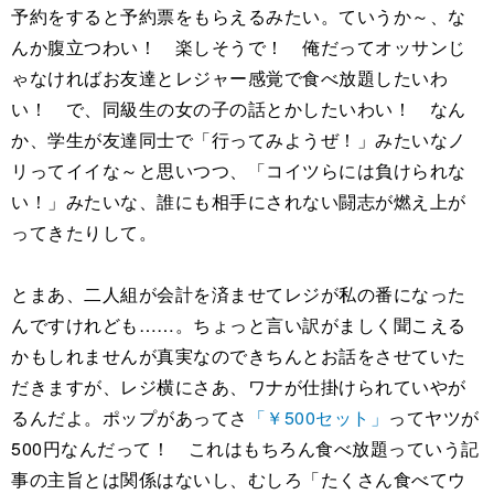
予約をすると予約票をもらえるみたい。ていうか～、な
んか腹立つわい！ 楽しそうで！ 俺だってオッサンじ
ゃなければお友達とレジャー感覚で食べ放題したいわ
い！ で、同級生の女の子の話とかしたいわい！ なん
か、学生が友達同士で「行ってみようぜ！」みたいなノ
リってイイな～と思いつつ、「コイツらには負けられな
い！」みたいな、誰にも相手にされない闘志が燃え上が
ってきたりして。
とまあ、二人組が会計を済ませてレジが私の番になった
んですけれども……。ちょっと言い訳がましく聞こえる
かもしれませんが真実なのできちんとお話をさせていた
だきますが、レジ横にさあ、ワナが仕掛けられていやが
るんだよ。ポップがあってさ
「￥500セット」
ってヤツが
500円なんだって！ これはもちろん食べ放題っていう記
事の主旨とは関係はないし、むしろ「たくさん食べてウ