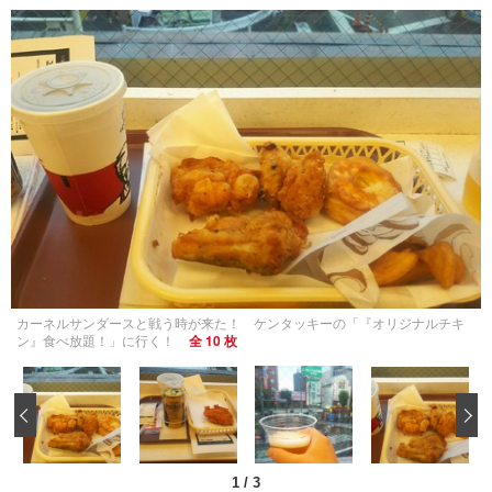
カーネルサンダースと戦う時が来た！ ケンタッキーの「『オリジナルチキ
ン』食べ放題！」に行く！
全 10 枚
‹
1
/
3