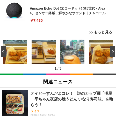
Amazon Echo Dot (エコードット) 第5世代 - Alex
a、センサー搭載、鮮やかなサウンド｜チャコール
￥7,480
>> もっと見る
[EdoErgo] オフィスチェア 椅子 テレワーク 疲れな
EIZO ビジネス向けプレミアムモニター | FlexScan
Amazonベーシック ペットシーツ 薄型 レギュラー 1
い 跳ね上げ式アームレスト コンパクト 約105度ロッ
EV3240X-WT | 31.5型4K UHD・USB Type-C・ホワ
‹
回使い捨て 無香料 ホワイト 300枚
キング pc 事務椅子 360度回転 座面昇降 強化ナイロ
イト
ン樹脂ベース 通気性メッシュ 在宅ワーク H-WY01
￥3,373
￥5,699
￥105,595
(黒網+黒枠+黒足)
1
/
3
EIZO ビジネス向けプレミアムモニター | FlexScan
SIHOO B100 オフィスチェア／デスクチェア メッシ
Amazonベーシック ペットシーツ 厚型 ワイド 42枚
EV2740X-WT | 27.0型4K UHD・USB Type-C・ホワ
ュチェア 人間工学 疲れない ブラック
x2袋(84枚) ホワイト(吸収面:ライトブルー)
関連ニュース
イト
￥27,999
￥3,234
￥109,572
オイどーすんだよコレ！ 謎のカップ麺「明星
一平ちゃん夜店の焼うどん いなり寿司味」を喰
Sezlife オフィスチェア デスクチェア 疲れない テレ
らう！
【純正品】27"ゲーミングモニター DualSense 充電
ネオ・ルーライフ ネオ・オムツ L 中型犬用 26枚入
ワーク チェア 強化バックレスト 30度ロッキング機
フック付き（CFI-ZDM1J）
り 単品
ライフ
能 人間工学 椅子 腰サポート 90度跳ね上げ式アーム
2018.5.15(火) 16:14