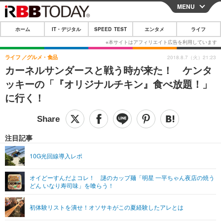
MENU
CLOSE
ホーム
IT・デジタル
SPEED TEST
エンタメ
ライフ
ホーム
IT・デジタル
ライフ
グルメ・食品
2018.8.7（火）21:23
カーネルサンダースと戦う時が来た！ ケンタ
IT・デジタルTOP
スマートフォン
SPEED TEST
ッキーの「『オリジナルチキン』食べ放題！」
ネタ
ガジェット・ツール
に行く！
エンタメ
ショッピング
その他
エンタメTOP
映画・ドラマ
ライフ
韓流・K-POP
韓国・芸能
注目記事
ライフTOP
グルメ
リリース一覧
音楽
スポーツ
10G光回線導入レポ
ペット
ショッピング
プッシュ通知の停止方法
グラビア
ブログ
その他
オイどーすんだよコレ！ 謎のカップ麺「明星 一平ちゃん夜店の焼う
どん いなり寿司味」を喰らう！
ショッピング
その他
初体験リストを潰せ！オソサキがこの夏経験したアレとは