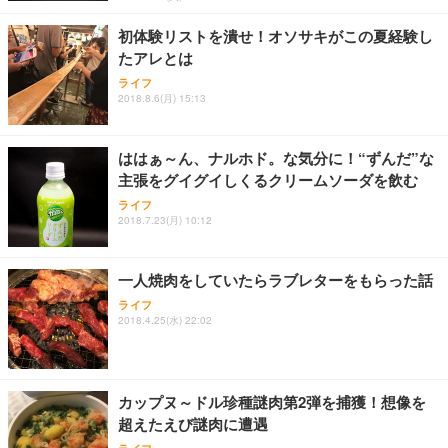
レスト 3Dヘッドレスト ハンガー付き 高反発クッシ
￥49,979
￥1,800
￥7,680
ョン PCチェア 通気性メッシュ ゲーミング/勉強/事
初体験リストを潰せ！オソサキがこの夏経験し
務用 おしゃれ パソコンチェア (ブラック)
たアレとは
Sezlife オフィスチェア デスクチェア 疲れない テレ
【整備済み品】Dell E2724HS 27インチ 液晶モニタ
Smart Basic(スマートベーシック) 【Amazon.co.jp
ワーク チェア 強化バックレスト 30度ロッキング機
ー フルHD（1920×1080）VA 非光沢 HDMI/DisplayP
限定】 Smart Basic アイリスオーヤマ ペットシーツ
ライフ
2018.8.6(月) 15:13
能 人間工学 椅子 腰サポート 90度跳ね上げ式アーム
ort/VGA スピーカー内蔵 高さ調整 スイベル VESA対
超厚型 お徳用 ワイド 100枚入 (x 1) (ケース販売)
レスト 3Dヘッドレスト ハンガー付き 高反発クッシ
応 ComfortView ビジネス向け
￥7,680
￥15,800
￥3,670
ョン PCチェア 通気性メッシュ ゲーミング/勉強/事
務用 おしゃれ パソコンチェア (ホワイト)
ははぁ～ん、ナルホド。な気分に！“ずんだ”な
主張をグイグイしくるクリームソーダを飲む
ANDWINT オフィスチェア デスクチェア 肘なし メ
【MiniLED/24.5inch/280Hz/FHD】GRAPHT THE S
アイリスオーヤマ ペットシーツ 超厚型 お徳用 レギ
ッシュ 通気性 ランバーサポート付き 腰サポート ガ
HOOTER Gaming Monitor 24” Essential ゲーミン
ライフ
ュラー 200枚入【Amazon.co.jp限定】
ス圧無段階昇降 360度回転 キャスター付き コンパク
グモニター QD 24.5インチ 1ms FHD 量子ドット 残
2018.7.23(月) 10:12
ト 幅52×奥行58.5×高さ84～96cm テレワーク 在宅
像低減 (3年保証 | 輝点保証 | 日本メーカー)
￥3,731
￥4,139
￥34,980
勤務 ブラック
一人焼肉をしていたらラブレターをもらった話
ライフ
2018.4.25(水) 22:02
カップヌ～ドル珍種謎肉第2弾を捕獲！想像を
超えたえび謎肉に遭遇