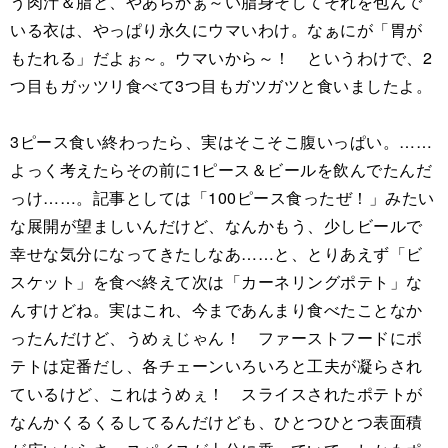
う肉汁＆脂と、やあらかぁ～い脂身そしてそれを包んで
いる衣は、やっぱり永久にウマいわけ。なぁにが「胃が
もたれる」だよぉ～。ウマいから～！ というわけで、2
つ目もガッツリ食べて3つ目もガツガツと食いましたよ。
3ピース食い終わったら、実はそこそこ腹いっぱい。……
よっく考えたらその前に1ピース＆ビールを飲んでたんだ
っけ……。記事としては「100ピース食ったぜ！」みたい
な展開が望ましいんだけど、なんかもう、少しビールで
幸せな気分になってきたしなあ……と、とりあえず「ビ
スケット」を食べ終えて次は「カーネリングポテト」な
んすけどね。実はこれ、今まであんまり食べたことなか
ったんだけど、うめぇじゃん！ ファーストフードにポ
テトは定番だし、各チェーンいろいろと工夫が凝らされ
ているけど、これはうめぇ！ スライスされたポテトが
なんかくるくるしてるんだけども、ひとつひとつ表面積