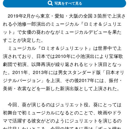
写真をすべて見る
2019年2月から東京・愛知・大阪の全国３箇所で上演さ
れる小池修一郎演出のミュージカル『ロミオ＆ジュリエ
ット』で女優の葵わかながミュージカルデビューを果た
すことが決定した。
ミュージカル『ロミオ＆ジュリエット』は世界中で上
演されており、日本では2010年に小池演出により宝塚歌
劇団で初演、以降再演が繰り返されるヒット演目となっ
た。2011年、2013年には男女スタンダード版「日本オリ
ジナルバージョン」を上演、その後2017年には、振付・
美術・衣裳などを一新した新演出版として上演された。
今回、葵が演じるのはジュリエット役。葵にとっては
初舞台で初ミュージカルになるとのことで、映画やドラ
マで活躍する彼女がどのようにジュリエットを演じるの
か注目したいところ。今回の抜てきに葵は「ずっと憧れ