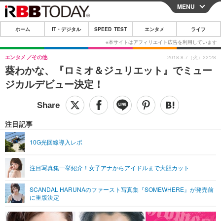
MENU
CLOSE
ホーム
IT・デジタル
SPEED TEST
エンタメ
ライフ
ホーム
IT・デジタル
エンタメ
その他
2018.8.7（火）22:28
葵わかな、『ロミオ＆ジュリエット』でミュー
IT・デジタルTOP
スマートフォン
SPEED TEST
ジカルデビュー決定！
ネタ
ガジェット・ツール
エンタメ
ショッピング
その他
エンタメTOP
映画・ドラマ
ライフ
注目記事
韓流・K-POP
韓国・芸能
ライフTOP
グルメ
リリース一覧
10G光回線導入レポ
音楽
スポーツ
ペット
ショッピング
プッシュ通知の停止方法
注目写真集一挙紹介！女子アナからアイドルまで大胆カット
グラビア
ブログ
その他
SCANDAL HARUNAのファースト写真集『SOMEWHERE』が発売前
ショッピング
その他
に重版決定