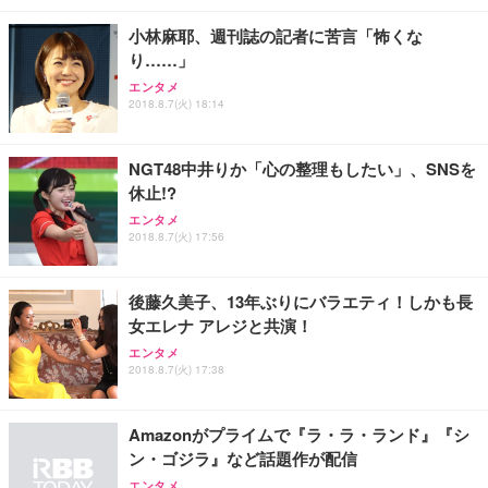
小林麻耶、週刊誌の記者に苦言「怖くな
り……」
エンタメ
2018.8.7(火) 18:14
NGT48中井りか「心の整理もしたい」、SNSを
休止!?
エンタメ
2018.8.7(火) 17:56
後藤久美子、13年ぶりにバラエティ！しかも長
女エレナ アレジと共演！
エンタメ
2018.8.7(火) 17:38
Amazonがプライムで『ラ・ラ・ランド』『シ
ン・ゴジラ』など話題作が配信
エンタメ