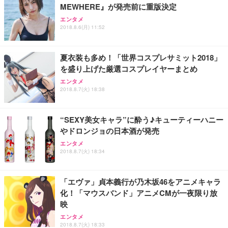
MEWHERE』が発売前に重版決定
Sezlife オフィスチェア デスクチェア 疲れない テレ
【整備済み品】Dell E2724HS 27インチ 液晶モニタ
Smart Basic(スマートベーシック) 【Amazon.co.jp
エンタメ
ワーク チェア 強化バックレスト 30度ロッキング機
ー フルHD（1920×1080）VA 非光沢 HDMI/DisplayP
限定】 Smart Basic アイリスオーヤマ ペットシーツ
2018.8.6(月) 11:52
能 人間工学 椅子 腰サポート 90度跳ね上げ式アーム
ort/VGA スピーカー内蔵 高さ調整 スイベル VESA対
超厚型 お徳用 ワイド 100枚入 (x 1) (ケース販売)
レスト 3Dヘッドレスト ハンガー付き 高反発クッシ
応 ComfortView ビジネス向け
￥7,680
￥15,800
￥3,670
ョン PCチェア 通気性メッシュ ゲーミング/勉強/事
夏衣装も多め！「世界コスプレサミット2018」
務用 おしゃれ パソコンチェア (ホワイト)
を盛り上げた厳選コスプレイヤーまとめ
ANDWINT オフィスチェア デスクチェア 肘なし メ
【MiniLED/24.5inch/280Hz/FHD】GRAPHT THE S
アイリスオーヤマ ペットシーツ 超厚型 お徳用 レギ
ッシュ 通気性 ランバーサポート付き 腰サポート ガ
HOOTER Gaming Monitor 24” Essential ゲーミン
エンタメ
ュラー 200枚入【Amazon.co.jp限定】
ス圧無段階昇降 360度回転 キャスター付き コンパク
グモニター QD 24.5インチ 1ms FHD 量子ドット 残
2018.8.7(火) 18:38
ト 幅52×奥行58.5×高さ84～96cm テレワーク 在宅
像低減 (3年保証 | 輝点保証 | 日本メーカー)
￥3,731
￥4,139
￥34,980
勤務 ブラック
“SEXY美女キャラ”に酔う♪キューティーハニー
やドロンジョの日本酒が発売
エンタメ
2018.8.7(火) 18:34
「エヴァ」貞本義行が乃木坂46をアニメキャラ
化！「マウスバンド」アニメCMが一夜限り放
映
エンタメ
2018.8.7(火) 18:33