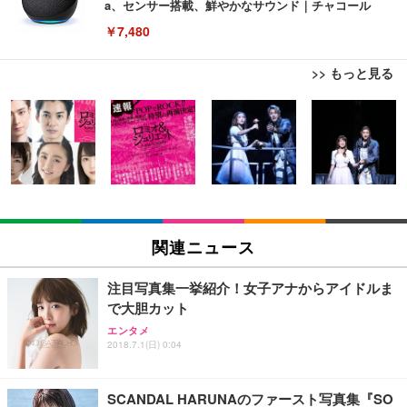
a、センサー搭載、鮮やかなサウンド｜チャコール
￥7,480
>> もっと見る
[EdoErgo] オフィスチェア 椅子 テレワーク 疲れな
EIZO ビジネス向けプレミアムモニター | FlexScan
Amazonベーシック ペットシーツ 薄型 レギュラー 1
い 跳ね上げ式アームレスト コンパクト 約105度ロッ
EV3240X-WT | 31.5型4K UHD・USB Type-C・ホワ
回使い捨て 無香料 ホワイト 300枚
キング pc 事務椅子 360度回転 座面昇降 強化ナイロ
イト
ン樹脂ベース 通気性メッシュ 在宅ワーク H-WY01
￥3,373
￥5,699
￥105,595
(黒網+黒枠+黒足)
EIZO ビジネス向けプレミアムモニター | FlexScan
SIHOO B100 オフィスチェア／デスクチェア メッシ
Amazonベーシック ペットシーツ 厚型 ワイド 42枚
EV2740X-WT | 27.0型4K UHD・USB Type-C・ホワ
ュチェア 人間工学 疲れない ブラック
x2袋(84枚) ホワイト(吸収面:ライトブルー)
関連ニュース
イト
￥27,999
￥3,234
￥109,572
注目写真集一挙紹介！女子アナからアイドルま
で大胆カット
Sezlife オフィスチェア デスクチェア 疲れない テレ
【純正品】27"ゲーミングモニター DualSense 充電
ネオ・ルーライフ ネオ・オムツ L 中型犬用 26枚入
エンタメ
ワーク チェア 強化バックレスト 30度ロッキング機
フック付き（CFI-ZDM1J）
り 単品
2018.7.1(日) 0:04
能 人間工学 椅子 腰サポート 90度跳ね上げ式アーム
レスト 3Dヘッドレスト ハンガー付き 高反発クッシ
￥49,979
￥1,800
￥7,680
ョン PCチェア 通気性メッシュ ゲーミング/勉強/事
SCANDAL HARUNAのファースト写真集『SO
務用 おしゃれ パソコンチェア (ブラック)