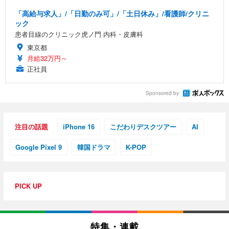
「高給与求人」/「日勤のみ可」/「土日休み」/看護師/クリニ
ック
患者目線のクリニック虎ノ門 内科・皮膚科
東京都
月給32万円～
正社員
Sponsored by
注目の話題
iPhone 16
こだわりデスクツアー
AI
Google Pixel 9
韓国ドラマ
K-POP
PICK UP
特集・連載