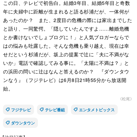
この日、テレビで初告白。結婚3年目、結婚5年目と奇数
年に夫婦中に距離が生まれると語る杉浦だが、一体何が
あったのか？ また、2度目の危機の際には家出までした
と語り、一同驚愕。「隠していたんですよ……離婚危機
とか書けないでしょブログに！」と人気ブロガーならで
はの悩みも吐露した。そんな危機も乗り越え、現在は幸
せだという杉浦だが、坂上の提案で辻に「夫に不満がな
いか」電話で確認してみる事に。「太陽に不満は？」と
の浜田の問いに辻はなんと答えるのか？ 『ダウンタウ
ンなう』（フジテレビ）は6月8日21時55分から放送開
始。
《松尾》
フジテレビ
テレビ番組
エンタメトピックス
ダウンタウン