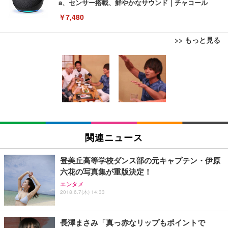
a、センサー搭載、鮮やかなサウンド｜チャコール
￥7,480
>> もっと見る
[EdoErgo] オフィスチェア 椅子 テレワーク 疲れな
EIZO ビジネス向けプレミアムモニター | FlexScan
Amazonベーシック ペットシーツ 薄型 レギュラー 1
い 跳ね上げ式アームレスト コンパクト 約105度ロッ
EV3240X-WT | 31.5型4K UHD・USB Type-C・ホワ
回使い捨て 無香料 ホワイト 300枚
キング pc 事務椅子 360度回転 座面昇降 強化ナイロ
イト
ン樹脂ベース 通気性メッシュ 在宅ワーク H-WY01
￥3,373
￥5,699
￥105,595
(黒網+黒枠+黒足)
EIZO ビジネス向けプレミアムモニター | FlexScan
SIHOO B100 オフィスチェア／デスクチェア メッシ
Amazonベーシック ペットシーツ 厚型 ワイド 42枚
EV2740X-WT | 27.0型4K UHD・USB Type-C・ホワ
ュチェア 人間工学 疲れない ブラック
x2袋(84枚) ホワイト(吸収面:ライトブルー)
関連ニュース
イト
￥27,999
￥3,234
￥109,572
登美丘高等学校ダンス部の元キャプテン・伊原
六花の写真集が重版決定！
Sezlife オフィスチェア デスクチェア 疲れない テレ
【純正品】27"ゲーミングモニター DualSense 充電
ネオ・ルーライフ ネオ・オムツ L 中型犬用 26枚入
エンタメ
ワーク チェア 強化バックレスト 30度ロッキング機
2018.6.7(木) 14:33
フック付き（CFI-ZDM1J）
り 単品
能 人間工学 椅子 腰サポート 90度跳ね上げ式アーム
レスト 3Dヘッドレスト ハンガー付き 高反発クッシ
￥49,979
￥1,800
￥7,680
ョン PCチェア 通気性メッシュ ゲーミング/勉強/事
長澤まさみ「真っ赤なリップもポイントで
務用 おしゃれ パソコンチェア (ブラック)