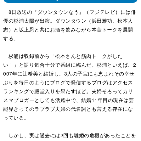
8日放送の『ダウンタウンなう』（フジテレビ）には俳
優の杉浦太陽が出演。ダウンタウン（浜田雅功、松本人
志）と坂上忍と共にお酒を飲みながら本音トークを展開
する。
杉浦は収録前から「松本さんと筋肉トークがした
い！」と語り気合十分で番組に臨んだ。杉浦といえば、2
007年に辻希美と結婚し、3人の子宝にも恵まれその幸せ
ぶりを毎日のようにブログで発信するブログはアクセス
ランキングで殿堂入りを果たすほど。夫婦そろってカリ
スマブロガーとしても活躍中で、結婚11年目の現在は芸
能界きってのラブラブ夫婦の代名詞とも言える存在にな
っている。
しかし、実は過去には2回も離婚の危機があったことを