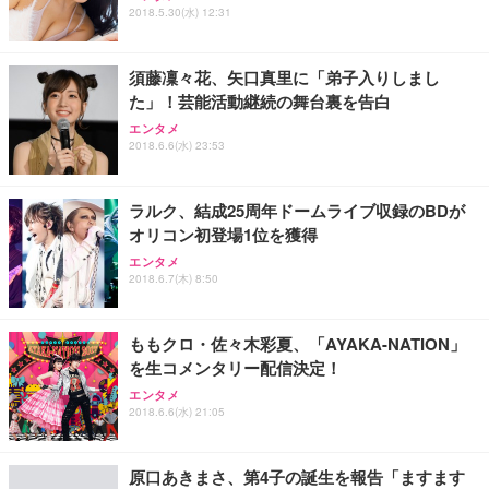
2018.5.30(水) 12:31
須藤凜々花、矢口真里に「弟子入りしまし
た」！芸能活動継続の舞台裏を告白
エンタメ
2018.6.6(水) 23:53
ラルク、結成25周年ドームライブ収録のBDが
オリコン初登場1位を獲得
エンタメ
2018.6.7(木) 8:50
ももクロ・佐々木彩夏、「AYAKA-NATION」
を生コメンタリー配信決定！
エンタメ
2018.6.6(水) 21:05
原口あきまさ、第4子の誕生を報告「ますます