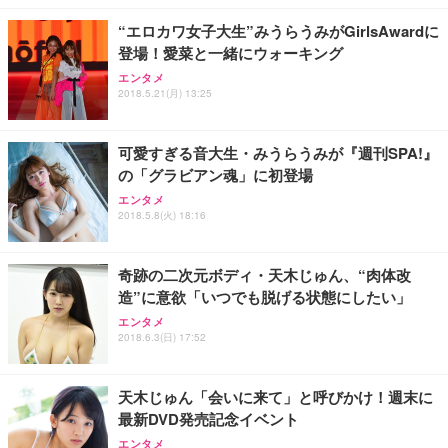
“エロカワ女子大生”みうらうみがGirlsAwardに
登場！愛菜と一緒にウォーキング
エンタメ
2018.5.21(月) 13:25
可愛すぎる音大生・みうらうみが『週刊SPA!』
の「グラビアン魂」に初登場
エンタメ
2018.5.8(火) 18:16
奇跡の二次元ボディ・天木じゅん、“肉体改
造”に意欲「いつでも脱げる状態にしたい」
エンタメ
2018.6.3(日) 17:52
天木じゅん「会いに来て」と呼びかけ！週末に
最新DVD発売記念イベント
エンタメ