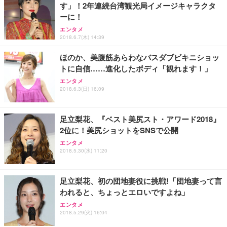
す」！2年連続台湾観光局イメージキャラクタ
Sezlife オフィスチェア デスクチェア 疲れない テレ
【整備済み品】Dell E2724HS 27インチ 液晶モニタ
Smart Basic(スマートベーシック) 【Amazon.co.jp
ーに！
ワーク チェア 強化バックレスト 30度ロッキング機
ー フルHD（1920×1080）VA 非光沢 HDMI/DisplayP
限定】 Smart Basic アイリスオーヤマ ペットシーツ
能 人間工学 椅子 腰サポート 90度跳ね上げ式アーム
ort/VGA スピーカー内蔵 高さ調整 スイベル VESA対
超厚型 お徳用 ワイド 100枚入 (x 1) (ケース販売)
エンタメ
2018.6.7(木) 14:39
レスト 3Dヘッドレスト ハンガー付き 高反発クッシ
応 ComfortView ビジネス向け
￥7,680
￥15,800
￥3,670
ョン PCチェア 通気性メッシュ ゲーミング/勉強/事
ほのか、美腹筋あらわなバスダブビキニショッ
務用 おしゃれ パソコンチェア (ホワイト)
トに自信……進化したボディ「観れます！」
ANDWINT オフィスチェア デスクチェア 肘なし メ
【MiniLED/24.5inch/280Hz/FHD】GRAPHT THE S
アイリスオーヤマ ペットシーツ 超厚型 お徳用 レギ
ッシュ 通気性 ランバーサポート付き 腰サポート ガ
HOOTER Gaming Monitor 24” Essential ゲーミン
エンタメ
ュラー 200枚入【Amazon.co.jp限定】
ス圧無段階昇降 360度回転 キャスター付き コンパク
グモニター QD 24.5インチ 1ms FHD 量子ドット 残
2018.6.3(日) 16:09
ト 幅52×奥行58.5×高さ84～96cm テレワーク 在宅
像低減 (3年保証 | 輝点保証 | 日本メーカー)
￥3,731
￥4,139
￥34,980
勤務 ブラック
足立梨花、『ベスト美尻スト・アワード2018』
2位に！美尻ショットをSNSで公開
エンタメ
2018.5.30(水) 11:20
足立梨花、初の団地妻役に挑戦!「団地妻って言
われると、ちょっとエロいですよね」
エンタメ
2018.5.29(火) 16:04