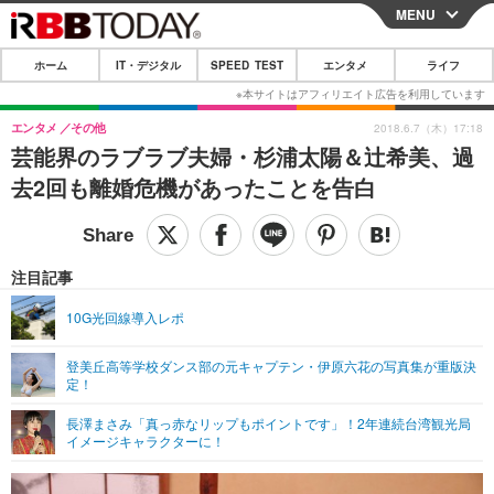
MENU
CLOSE
ホーム
IT・デジタル
SPEED TEST
エンタメ
ライフ
ホーム
IT・デジタル
エンタメ
その他
2018.6.7（木）17:18
芸能界のラブラブ夫婦・杉浦太陽＆辻希美、過
IT・デジタルTOP
スマートフォン
SPEED TEST
去2回も離婚危機があったことを告白
ネタ
ガジェット・ツール
エンタメ
ショッピング
その他
エンタメTOP
映画・ドラマ
ライフ
注目記事
韓流・K-POP
韓国・芸能
ライフTOP
グルメ
リリース一覧
10G光回線導入レポ
音楽
スポーツ
ペット
ショッピング
プッシュ通知の停止方法
登美丘高等学校ダンス部の元キャプテン・伊原六花の写真集が重版決
定！
グラビア
ブログ
その他
長澤まさみ「真っ赤なリップもポイントです」！2年連続台湾観光局
ショッピング
その他
イメージキャラクターに！