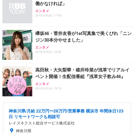
働かなければ」
エンタメ
2018.6.6(水) 17:03
欅坂46・菅井友香が1st写真集で美くびれ「ニン
ジン30本分やせました」
エンタメ
2018.6.5(火) 19:50
高田秋・大矢梨華・碓井玲菜が浅草でリアルイ
ベント開催！生配信番組『浅草女子飲み46』
エンタメ
2018.6.5(火) 19:10
神奈川県/月給 22万円〜28万円/営業事務 横浜市 年間休日123
日 リモートワークも相談可
レイズネクスト総合サービス株式会社
神奈川県