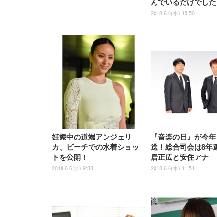
んでいるだけでした
2018.6.6(水) 15:50
妊娠中の道端アンジェリ
『音楽の日』が今年
カ、ビーチでの水着ショッ
送！総合司会は8年
トを公開！
居正広と安住アナ
2018.6.6(水) 9:33
2018.6.6(水) 11:51