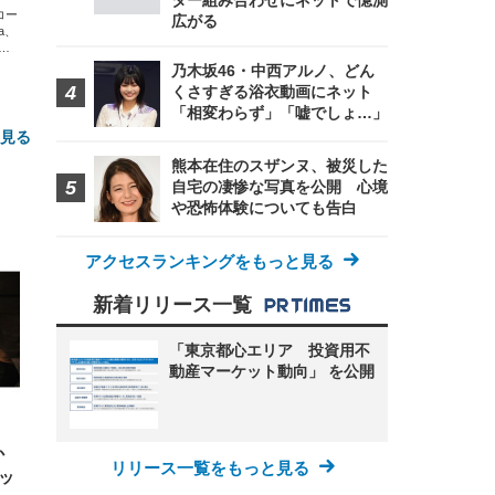
ター組み合わせにネットで憶測
エコー
広がる
xa、
な
乃木坂46・中西アルノ、どん
くさすぎる浴衣動画にネット
「相変わらず」「嘘でしょ…」
と見る
熊本在住のスザンヌ、被災した
自宅の凄惨な写真を公開 心境
や恐怖体験についても告白
アクセスランキングをもっと見る
新着リリース一覧
FHD】
ェ
ット
「東京都心エリア 投資用不
 メ
レギ
動産マーケット動向」 を公開
 ゲ
ーサ
ンチ
 ガ
 (3
回
ー)
ンパ
高さ
か
 在
リリース一覧をもっと見る
シッ