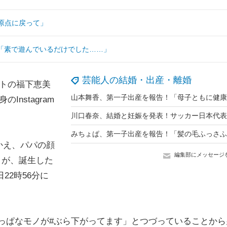
回原点に戻って」
！「素で遊んでいるだけでした……」
芸能人の結婚・出産・離婚
トの福下恵美
nstagram
かえ、パパの顔
編集部にメッセージ
 が、誕生した
22時56分に
っぱなモノが#ぶら下がってます」とつづっていることから