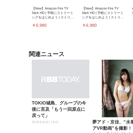
【New】Amazon Fire TV
【New】Amazon Fire TV
Stick HD | 手軽にストリーミ
Stick HD | 手軽にストリーミ
ングをはじめよう | ストリー
ングをはじめよう | ストリー
ミングメディアプレイヤー
ミングメディアプレイヤー
￥6,980
￥6,980
関連ニュース
EIZO ビジネス向けプレミア
EIZO ビジネス向けプレミア
【純
[EdoErgo] オフィスチェア 椅
Amazonベーシック ペットシ
SIHOO B100 オフィスチェア
Amazonベーシック ペットシ
ムモニター | FlexScan
ムモニター | FlexScan
ニタ
子 テレワーク 疲れない 跳ね
ーツ 薄型 レギュラー 1回使い
／デスクチェア メッシュチェ
ーツ 厚型 ワイド 42枚x2袋(84
EV3240X-WT | 31.5型4K
EV2740X-WT | 27.0型4K
ク付
TOKIO城島、グループの今
上げ式アームレスト コンパク
捨て 無香料 ホワイト 300枚
ア 人間工学 疲れない ブラッ
枚) ホワイト(吸収面:ライトブ
UHD・USB Type-C・ホワイ
UHD・USB Type-C・ホワイ
後に言及「もう一回原点に
ト 約105度ロッキング pc 事務
￥105,595
￥109,572
ク
ルー)
￥4
ト
ト
￥5,699
￥3,373
￥27,999
￥3,234
椅子 360度回転 座面昇降 強化
戻って」
ナイロン樹脂ベース 通気性メ
2018.6.6(水) 14:01
夢アド・京佳、“水
ッシュ 在宅ワーク H-
WY01(黒網+黒枠+黒足)
アVR動画”を撮影