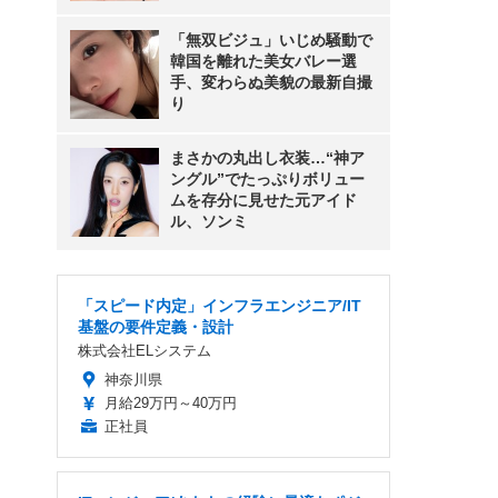
「無双ビジュ」いじめ騒動で
韓国を離れた美女バレー選
手、変わらぬ美貌の最新自撮
り
まさかの丸出し衣装…“神ア
ングル”でたっぷりボリュー
ムを存分に見せた元アイド
ル、ソンミ
「スピード内定」インフラエンジニア/IT
基盤の要件定義・設計
株式会社ELシステム
神奈川県
月給29万円～40万円
正社員