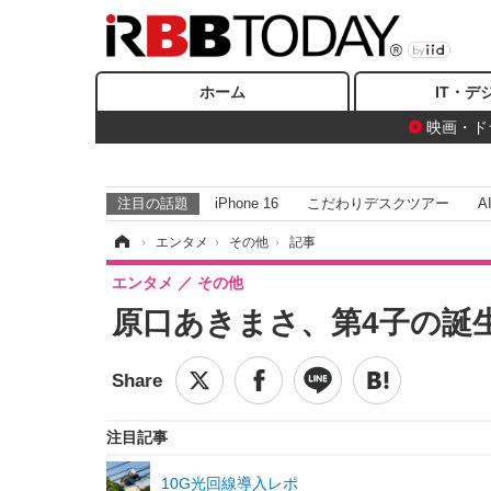
ホーム
IT・デ
映画・ド
注目の話題
iPhone 16
こだわりデスクツアー
A
ホーム
›
エンタメ
›
その他
›
記事
エンタメ
その他
原口あきまさ、第4子の誕
注目記事
10G光回線導入レポ