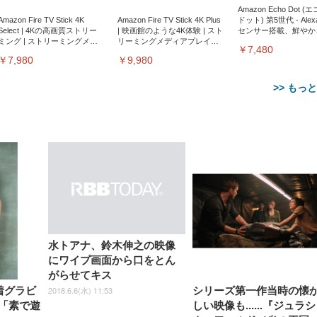
Amazon Echo Dot (
Amazon Fire TV Stick 4K
Amazon Fire TV Stick 4K Plus
ドット) 第5世代 - Ale
Select | 4Kの高画質ストリー
| 映画館のような4K体験 | スト
センサー搭載、鮮やか
ミング | ストリーミングメデ
リーミングメディアプレイヤ
サウンド｜チャコール
￥7,480
ィアプレイヤー
ー
￥7,980
￥9,980
>> もっ
【整備済み品】Dell
【MiniLED/24.5inch/280Hz/
正品】27"ゲーミングモ
ANDWINT オフィスチ
アイリスオーヤマ ペ
Sezlife オフィスチェア デスク
ネオ・ルーライフ ネオ・オム
E2724HS 27インチ 液晶モ
Sezlife オフィスチェア デスク
Smart Basic(スマートベーシ
GRAPHT THE SHOOTER
ー DualSense 充電フッ
ア デスクチェア 肘なし
シーツ 超厚型 お徳用 
チェア 疲れない テレワーク
ツ L 中型犬用 26枚入り 単品
ニター フル
チェア 疲れない テレワーク
ック) 【Amazon.co.jp限定】
Gaming Monitor 24” Essential
き（CFI-ZDM1J）
ッシュ 通気性 ランバ
ュラー 200枚入
水トアナ、鈴木伸之の映像
チェア 強化バックレスト 30
HD（1920×1080）VA 非光
チェア 強化バックレスト 30度
Smart Basic アイリスオーヤマ
ーミングモニター QD 24.5イ
ポート付き 腰サポート
【Amazon.co.jp限定】
￥1,800
￥15,800
にワイプ画面から口をとん
￥34,980
9,979
度ロッキング機能 人間工学 椅
沢 HDMI/DisplayPort/VGA
ロッキング機能 人間工学 椅子
ペットシーツ 超厚型 お徳用
￥4,139
￥3,731
1ms FHD 量子ドット 残像低減
ス圧無段階昇降 360度
￥7,680
￥7,680
￥3,670
子 腰サポート 90度跳ね上げ
スピーカー内蔵 高さ調整 ス
腰サポート 90度跳ね上げ式ア
ワイド 100枚入 (x 1) (ケース
年保証 | 輝点保証 | 日本メーカ
がらせてキス
転 キャスター付き コ
式アームレスト 3Dヘッドレス
イベル VESA対応
ームレスト 3Dヘッドレスト
販売)
クト 幅52×奥行58.5×
2018.6.6(水) 11:53
着グラビ
シリーズ第一作当時の懐
ト ハンガー付き 高反発クッシ
ComfortView ビジネス向け
ハンガー付き 高反発クッショ
84～96cm テレワーク
ョン PCチェア 通気性メッシ
ン PCチェア 通気性メッシュ
！「素で遊
しい映像も......『ジュラ
宅勤務 ブラック
ュ ゲーミング/勉強/事務用 お
ゲーミング/勉強/事務用 おし