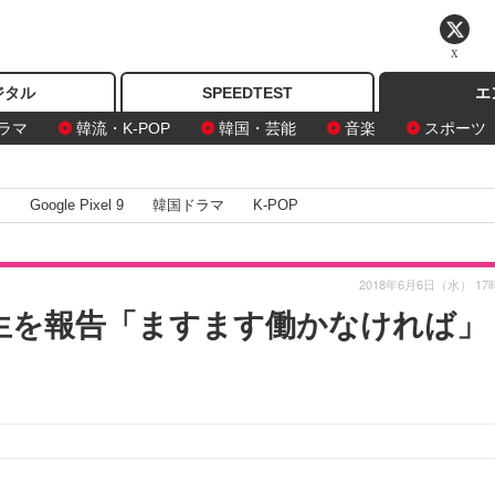
X
ジタル
SPEEDTEST
エ
ラマ
韓流・K-POP
韓国・芸能
音楽
スポーツ
I
Google Pixel 9
韓国ドラマ
K-POP
2018年6月6日（水） 17
生を報告「ますます働かなければ」