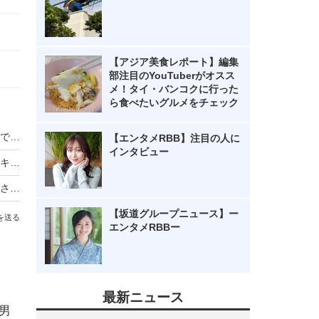
【アジア美食レポート】編集
部注目のYouTuberがオスス
メ！タイ・バンコクに行った
ら食べたいグルメをチェック
山本舞香、第一子出産を報告！「母子ともに健康です」
【エンタメRBB】注目の人に
インタビュー
川口春奈、結婚と妊娠を発表！サッカー日本代表キャプテン・板倉滉と
みちょぱ、第一子出産を報告！「髪の毛ふっさふさの元気な男の子です」
【坂道グループニュース】ー
を送る
エンタメRBBー
最新ニュース
男