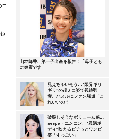
のコ
ね
山本舞香、第一子出産を報告！「母子とも
に健康です」
見えちゃいそう…“限界ギリ
ギリ”の超ミニ姿で視線強
奪、ハヌルにファン騒然「こ
れいいの？」
破裂しそうなボリューム感…
aespa・ニンニン、“豊満ボ
ディ”映えるピチっとワンピ
姿「すっごい」