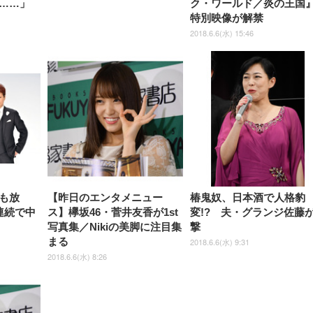
……」
ク・ワールド／炎の王国
しゃれ パソコンチェア (ブラ
ゃれ パソコンチェア (ホワイ
ック)
ト)
特別映像が解禁
2018.6.6(水) 15:46
も放
【昨日のエンタメニュー
椿鬼奴、日本酒で人格豹
連続で中
ス】欅坂46・菅井友香が1st
変!? 夫・グランジ佐藤
写真集／Nikiの美脚に注目集
撃
まる
2018.6.6(水) 9:31
2018.6.6(水) 8:26