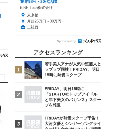
業界98%・20代活躍
toBE Tech株式会社
険
東京都
日
月給25万円～30万円
正社員
Sponsored by
アクセスランキング
若手美人アナが人気中堅芸人と
ラブラブ同棲！FRIDAY、明日
15時に熱愛スクープ
FRIDAY、明日15時に
「STARTO社トップアイドル
と年下美女のバカンス」スクー
プを報道
FRIDAYが熱愛スクープ予告！
大河女優とシンガーソングライ