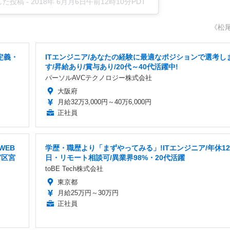
アした投稿
-
2018年 6月月6日午前12時10分PDT
《松
定義・
ITエンジニア/あなたの経験に最適なポジションで選考し
す/昇給あり/賞与あり/20代～40代活躍中!
パーソルAVCテクノロジー株式会社
大阪府
月給32万3,000円～40万6,000円
正社員
WEB
学歴・職歴より「まずやってみる」!ITエンジニア/年休12
宮区宮
日・リモート相談可/異業界98%・20代活躍
toBE Tech株式会社
東京都
月給25万円～30万円
正社員