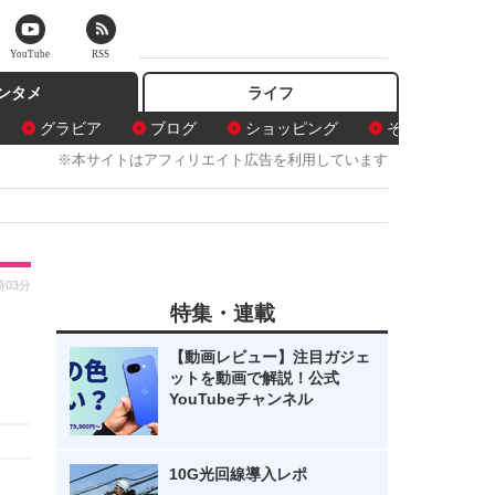
YouTube
RSS
ンタメ
ライフ
グラビア
ブログ
ショッピング
その他
※本サイトはアフィリエイト広告を利用しています
時03分
特集・連載
【動画レビュー】注目ガジェ
ットを動画で解説！公式
YouTubeチャンネル
10G光回線導入レポ