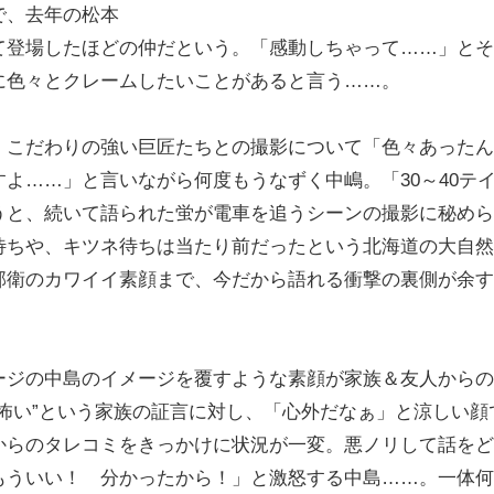
で、去年の松本
て登場したほどの仲だという。「感動しちゃって……」とそ
に色々とクレームしたいことがあると言う……。
こだわりの強い巨匠たちとの撮影について「色々あったん
よ……」と言いながら何度もうなずく中嶋。「30～40テ
うと、続いて語られた蛍が電車を追うシーンの撮影に秘めら
待ちや、キツネ待ちは当たり前だったという北海道の大自然
邦衛のカワイイ素顔まで、今だから語れる衝撃の裏側が余す
ジの中島のイメージを覆すような素顔が家族＆友人からの
怖い”という家族の証言に対し、「心外だなぁ」と涼しい顔
からのタレコミをきっかけに状況が一変。悪ノリして話をど
もういい！ 分かったから！」と激怒する中島……。一体何