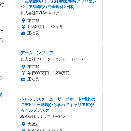
「在宅勤務可!」未経験採用枠/アプリエン
対
ジニア/高収入/完全週休2日制
株式会社DYMキャリア
東京都
月給21万円～30万円
た
正社員
な
データエンジニア
株式会社クリーク・アンド・リバー社
東京都
年収800万円～1,200万円
尾》
正社員
完
ヘルプデスク・ユーザーサポート/憧れの
ITデビュー基礎から学べてキャリア広が
るヘルプデスク
株式会社スタッフサービス
大阪府
月給24万円～50万円