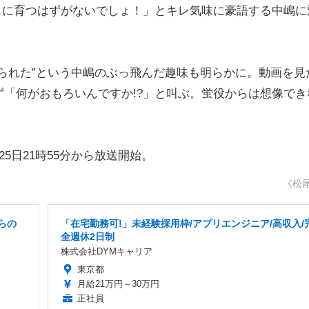
もに育つはずがないでしょ！」とキレ気味に豪語する中嶋に
られた”という中嶋のぶっ飛んだ趣味も明らかに。動画を見
「何がおもろいんですか!?」と叫ぶ。蛍役からは想像でき
日21時55分から放送開始。
《松
らの
「在宅勤務可!」未経験採用枠/アプリエンジニア/高収入/
全週休2日制
株式会社DYMキャリア
東京都
月給21万円～30万円
正社員