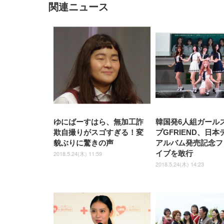
関連ニュース
EIZO ビジネス向けプレミア
EIZO ビジネス向けプレミア
【純
[EdoErgo] オフィスチェア 椅
Amazonベーシック ペットシ
SIHOO B100 オフィスチェア
Amazonベーシック ペットシ
ムモニター | FlexScan
ムモニター | FlexScan
ニタ
子 テレワーク 疲れない 跳ね
ーツ 薄型 レギュラー 1回使い
／デスクチェア メッシュチェ
ーツ 厚型 ワイド 42枚x2袋(84
EV3240X-WT | 31.5型4K
EV2740X-WT | 27.0型4K
ク付
上げ式アームレスト コンパク
捨て 無香料 ホワイト 300枚
ア 人間工学 疲れない ブラッ
枚) ホワイト(吸収面:ライトブ
UHD・USB Type-C・ホワイ
UHD・USB Type-C・ホワイ
ト 約105度ロッキング pc 事務
￥105,595
￥109,572
ク
ルー)
￥4
ト
ト
￥5,699
￥3,373
￥27,999
￥3,234
椅子 360度回転 座面昇降 強化
ナイロン樹脂ベース 通気性メ
ッシュ 在宅ワーク H-
WY01(黒網+黒枠+黒足)
ゆにばーすはら、無加工詐
韓国発6人組ガール
欺自撮りがスゴすぎる！変
プGFRIEND、日
貌ぶりに驚きの声
アルバム発売記念フ
イブを敢行
2018.5.24(木) 11:59
2018.5.24(木) 14:23