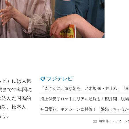
フジテレビ
レビ）には人気
歳まで21年間に
き込んだ国民的
雅功、松本人
神田愛花、キスシーンに持論！「嫉妬しちゃうか
合う。
編集部にメッセージ