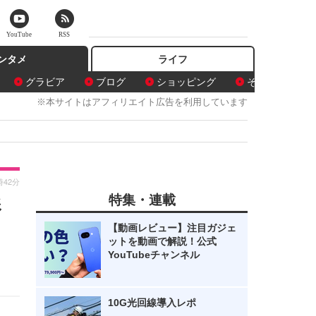
YouTube
RSS
ンタメ
ライフ
グラビア
ブログ
ショッピング
その他
※本サイトはアフィリエイト広告を利用しています
時42分
特集・連載
影
【動画レビュー】注目ガジェ
ットを動画で解説！公式
YouTubeチャンネル
10G光回線導入レポ