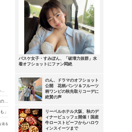
バスケ女子・すみぽん、「破壊力抜群」水
着オフショットにファン悶絶
のん、ドラマのオフショット
公開 花柄パンツ＆フルーツ
「皆さんに元気な朝を」乃木坂46・井上和、『めざましテレビ』3月のエンタメプレゼンターに
柄ワンピの秋先取りコーデに
絶賛の声
海上保安庁ロケ中にリアル通報も！櫻井翔、現場の緊張感に驚き「いつ事件事故が起きてもおかしくない」
リーベルホテル大阪、秋のデ
も」
ィナービュッフェ開催！国産
牛ローストビーフからハロウ
を送る
ィンスイーツまで