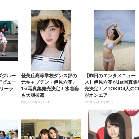
【整備済み品】Dell
【MiniLED/24.5inch/280Hz/
正品】27"ゲーミングモ
ANDWINT オフィスチ
アイリスオーヤマ ペ
Sezlife オフィスチェア デスク
ネオ・ルーライフ ネオ・オム
E2724HS 27インチ 液晶モ
Sezlife オフィスチェア デスク
Smart Basic(スマートベーシ
GRAPHT THE SHOOTER
ー DualSense 充電フッ
ア デスクチェア 肘なし
シーツ 超厚型 お徳用 
チェア 疲れない テレワーク
ツ L 中型犬用 26枚入り 単品
ニター フル
チェア 疲れない テレワーク
ック) 【Amazon.co.jp限定】
Gaming Monitor 24” Essential
き（CFI-ZDM1J）
ッシュ 通気性 ランバ
ュラー 200枚入
チェア 強化バックレスト 30
HD（1920×1080）VA 非光
チェア 強化バックレスト 30度
Smart Basic アイリスオーヤマ
ーミングモニター QD 24.5イ
ポート付き 腰サポート
【Amazon.co.jp限定】
￥1,800
￥15,800
￥34,980
9,979
度ロッキング機能 人間工学 椅
沢 HDMI/DisplayPort/VGA
ロッキング機能 人間工学 椅子
ペットシーツ 超厚型 お徳用
￥4,139
￥3,731
1ms FHD 量子ドット 残像低減
ス圧無段階昇降 360度
￥7,680
￥7,680
￥3,670
子 腰サポート 90度跳ね上げ
スピーカー内蔵 高さ調整 ス
腰サポート 90度跳ね上げ式ア
ワイド 100枚入 (x 1) (ケース
年保証 | 輝点保証 | 日本メーカ
転 キャスター付き コ
式アームレスト 3Dヘッドレス
イベル VESA対応
ームレスト 3Dヘッドレスト
販売)
クト 幅52×奥行58.5×
ト ハンガー付き 高反発クッシ
ComfortView ビジネス向け
ハンガー付き 高反発クッショ
84～96cm テレワーク
ョン PCチェア 通気性メッシ
ン PCチェア 通気性メッシュ
宅勤務 ブラック
ュ ゲーミング/勉強/事務用 お
ゲーミング/勉強/事務用 おし
しゃれ パソコンチェア (ブラ
ゃれ パソコンチェア (ホワイ
ック)
ト)
ズグルー
登美丘高等学校ダンス部の
【昨日のエンタメニュー
本デビュー
元キャプテン・伊原六花、
ス】伊原六花が1st写真集
リーラ
1st写真集発売決定！水着姿
売決定！／TOKIO4人のC
も大胆披露
がオンエア
2018.5.23(水) 16:12
2018.5.24(木) 8:16