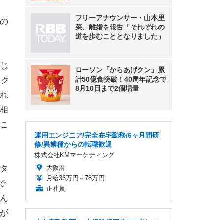
フリーアナウンサー・山本里
の
菜、離婚を報告「それぞれの
道を歩むこととなりました」
じ
ローソン「からあげクン」累
計50億食突破！40周年記念で
イク
8月10日まで2個増量
れ
相
こ
運用エンジニア/完全在宅勤務/6ヶ月間研
修/異業種からの転職歓迎
株式会社KMマーケティング
タ
大阪府
月給36万円～78万円
で
正社員
ん
が