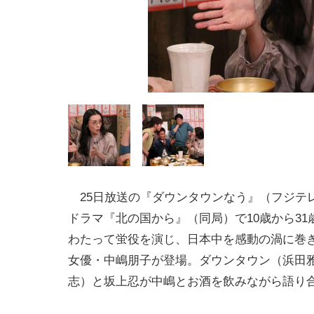
25日放送の『ダウンタウンなう』（フジテ
ドラマ『北の国から』（同局）で10歳から31
わたって蛍役を演じ、日本中を感動の渦に巻
女優・中嶋朋子が登場。ダウンタウン（浜田
志）と坂上忍が中嶋とお酒を飲みながら語り