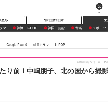
X
ジタル
SPEEDTEST
エ
ラマ
韓流・K-POP
韓国・芸能
音楽
スポーツ
I
Google Pixel 9
韓国ドラマ
K-POP
2018年5月24日（木） 15
たり前！中嶋朋子、北の国から撮