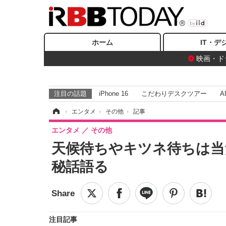
ホーム
IT・デ
映画・ド
注目の話題
iPhone 16
こだわりデスクツアー
A
ホーム
›
エンタメ
›
その他
›
記事
エンタメ
その他
天候待ちやキツネ待ちは当
秘話語る
注目記事