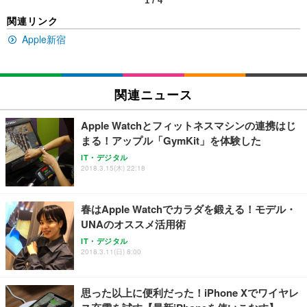
1
/
4
EIZO ビジネス向けプレミアムモニター | FlexScan
SIHOO B100 オフィスチェア／デスクチェア メッシ
Amazonベーシック ペットシーツ 厚型 ワイド 42枚
関連リンク
EV2740X-WT | 27.0型4K UHD・USB Type-C・ホワ
ュチェア 人間工学 疲れない ブラック
x2袋(84枚) ホワイト(吸収面:ライトブルー)
イト
Apple新宿
￥27,999
￥3,234
￥109,572
Sezlife オフィスチェア デスクチェア 疲れない テレ
関連ニュース
【純正品】27"ゲーミングモニター DualSense 充電
ネオ・ルーライフ ネオ・オムツ L 中型犬用 26枚入
ワーク チェア 強化バックレスト 30度ロッキング機
フック付き（CFI-ZDM1J）
り 単品
能 人間工学 椅子 腰サポート 90度跳ね上げ式アーム
Apple Watchとフィットネスマシンの連携はじ
レスト 3Dヘッドレスト ハンガー付き 高反発クッシ
￥49,979
￥1,800
￥7,680
まる！アップル「GymKit」を体験した
ョン PCチェア 通気性メッシュ ゲーミング/勉強/事
務用 おしゃれ パソコンチェア (ブラック)
IT・デジタル
2018.3.15(木) 22:18
Sezlife オフィスチェア デスクチェア 疲れない テレ
【整備済み品】Dell E2724HS 27インチ 液晶モニタ
Smart Basic(スマートベーシック) 【Amazon.co.jp
ワーク チェア 強化バックレスト 30度ロッキング機
ー フルHD（1920×1080）VA 非光沢 HDMI/DisplayP
限定】 Smart Basic アイリスオーヤマ ペットシーツ
能 人間工学 椅子 腰サポート 90度跳ね上げ式アーム
ort/VGA スピーカー内蔵 高さ調整 スイベル VESA対
超厚型 お徳用 ワイド 100枚入 (x 1) (ケース販売)
春はApple Watchでカラダを鍛える！モデル・
レスト 3Dヘッドレスト ハンガー付き 高反発クッシ
応 ComfortView ビジネス向け
￥7,680
￥15,800
￥3,670
ョン PCチェア 通気性メッシュ ゲーミング/勉強/事
UNAのオススメ活用術
務用 おしゃれ パソコンチェア (ホワイト)
IT・デジタル
ANDWINT オフィスチェア デスクチェア 肘なし メ
【MiniLED/24.5inch/280Hz/FHD】GRAPHT THE S
2018.3.11(日) 8:00
アイリスオーヤマ ペットシーツ 超厚型 お徳用 レギ
ッシュ 通気性 ランバーサポート付き 腰サポート ガ
HOOTER Gaming Monitor 24” Essential ゲーミン
ュラー 200枚入【Amazon.co.jp限定】
ス圧無段階昇降 360度回転 キャスター付き コンパク
グモニター QD 24.5インチ 1ms FHD 量子ドット 残
ト 幅52×奥行58.5×高さ84～96cm テレワーク 在宅
像低減 (3年保証 | 輝点保証 | 日本メーカー)
￥3,731
思った以上に便利だった！iPhone Xでワイヤレ
￥4,139
￥34,980
勤務 ブラック