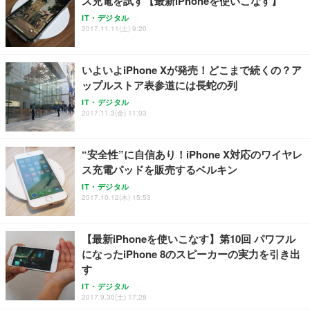
ス充電を試す【最新iPhoneを使いこなす】
IT・デジタル
2017.11.11(土) 9:20
いよいよiPhone Xが発売！どこまで続くの？ア
ップルストア表参道には長蛇の列
IT・デジタル
2017.11.3(金) 11:03
“安全性”に自信あり！iPhone X対応のワイヤレ
ス充電パッドを販売するベルキン
IT・デジタル
2017.10.12(木) 15:53
【最新iPhoneを使いこなす】第10回 パワフル
になったiPhone 8のスピーカーの実力を引き出
す
IT・デジタル
2017.9.30(土) 17:28