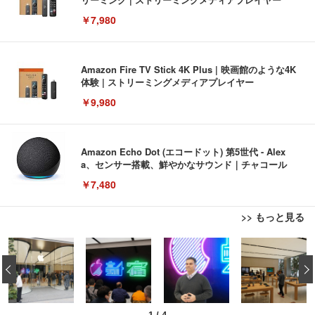
￥7,980
Amazon Fire TV Stick 4K Plus | 映画館のような4K
体験 | ストリーミングメディアプレイヤー
￥9,980
Amazon Echo Dot (エコードット) 第5世代 - Alex
a、センサー搭載、鮮やかなサウンド｜チャコール
￥7,480
>> もっと見る
[EdoErgo] オフィスチェア 椅子 テレワーク 疲れな
EIZO ビジネス向けプレミアムモニター | FlexScan
Amazonベーシック ペットシーツ 薄型 レギュラー 1
い 跳ね上げ式アームレスト コンパクト 約105度ロッ
EV3240X-WT | 31.5型4K UHD・USB Type-C・ホワ
‹
回使い捨て 無香料 ホワイト 300枚
キング pc 事務椅子 360度回転 座面昇降 強化ナイロ
イト
ン樹脂ベース 通気性メッシュ 在宅ワーク H-WY01
￥3,373
￥5,699
￥105,595
(黒網+黒枠+黒足)