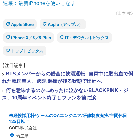
連載：最新iPhoneを使いこなす
《山本 敦》
Apple Store
Apple（アップル）
iPhone X／8／8 Plus
IT・デジタルトピックス
トップトピックス
【注目記事】
>
BTSメンバーからの借金に飲酒運転...自粛中に脳出血で倒
れた韓国芸人、退院 麻痺が残る状態で出廷へ
>
何を意味するのか...めったに泣かないBLACKPINK・ジ
ス、10周年イベント終了しファンを前に涙
未経験採用枠/ゲームのQAエンジニア/研修制度充実/年間休日
125日以上
GOEN株式会社
埼玉県