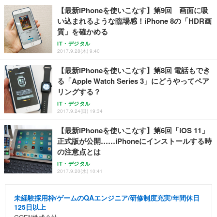
【最新iPhoneを使いこなす】第9回 画面に吸
い込まれるような臨場感！iPhone 8の「HDR画
質」を確かめる
IT・デジタル
2017.9.28(木) 9:40
【最新iPhoneを使いこなす】第8回 電話もでき
る「Apple Watch Series 3」にどうやってペア
リングする？
IT・デジタル
2017.9.24(日) 19:34
【最新iPhoneを使いこなす】第6回「iOS 11」
正式版が公開……iPhoneにインストールする時
の注意点とは
IT・デジタル
2017.9.20(水) 10:41
未経験採用枠/ゲームのQAエンジニア/研修制度充実/年間休日
125日以上