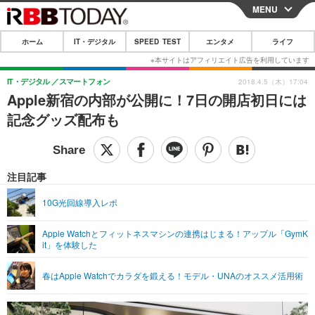
MENU
CLOSE
ホーム
IT・デジタル
SPEED TEST
エンタメ
ライフ
ホーム
IT・デジタル
IT・デジタル
スマートフォン
2018.4.5（木）17:04
Apple新宿の内部が公開に！7日の開店初日には
IT・デジタルTOP
スマートフォン
SPEED TEST
記念グッズ配布も
ネタ
ガジェット・ツール
エンタメ
ショッピング
その他
エンタメTOP
映画・ドラマ
ライフ
注目記事
韓流・K-POP
韓国・芸能
ライフTOP
グルメ
リリース一覧
10G光回線導入レポ
音楽
スポーツ
ペット
ショッピング
プッシュ通知の停止方法
Apple Watchとフィットネスマシンの連携はじまる！アップル「GymK
it」を体験した
グラビア
ブログ
その他
ショッピング
その他
春はApple Watchでカラダを鍛える！モデル・UNAのオススメ活用術