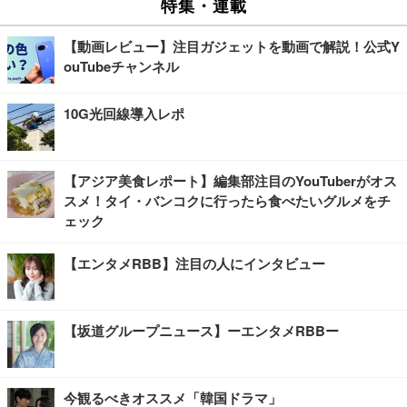
特集・連載
【動画レビュー】注目ガジェットを動画で解説！公式Y
ouTubeチャンネル
10G光回線導入レポ
【アジア美食レポート】編集部注目のYouTuberがオス
スメ！タイ・バンコクに行ったら食べたいグルメをチ
ェック
【エンタメRBB】注目の人にインタビュー
【坂道グループニュース】ーエンタメRBBー
今観るべきオススメ「韓国ドラマ」