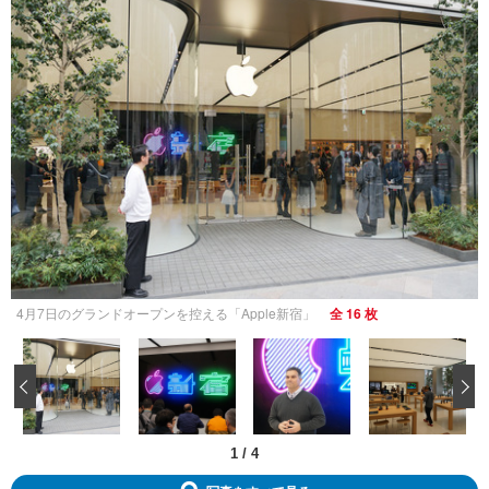
4月7日のグランドオープンを控える「Apple新宿」
全 16 枚
‹
1
/
4