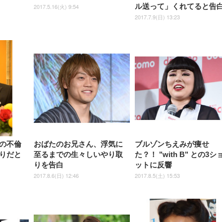
ュ ゲーミング/勉強/事務用 お
ゲーミング/勉強/事務用 おし
ル送って」くれてると告
2017.5.16(火) 9:54
しゃれ パソコンチェア (ブラ
ゃれ パソコンチェア (ホワイ
ック)
ト)
2017.7.9(日) 13:23
の不倫
おばたのお兄さん、浮気に
ブルゾンちえみが痩せ
りだと
至るまでの生々しいやり取
た？！ "with B" との3シ
りを告白
ットに反響
2017.8.6(日) 12:46
2017.8.5(土) 15:53