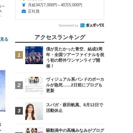
月給34万7,000円～40万5,000円
エコー
xa、
正社員
な
Sponsored by
アクセスランキング
と見る
僕が見たかった青空、結成3周
年・全国ツアーファイナルを祝
う初の野外ワンマンライブ開
催！
ヴィジュアル系バンドのボーカ
ルが急死……2日前にブログも
更新
FHD】
ェ
ット
 メ
レギ
 ゲ
ーサ
スパガ・萩田帆風、8月12日で
ンチ
 ガ
活動休止
 (3
回
ー)
ンパ
高さ
お
 在
騒動渦中の高橋みなみがブログ
ー