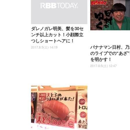
ダレノガレ明美、髪を30セ
ンチ以上カット！小顔際立
つしショートヘアに！
2017.8.5(土) 14:19
バナナマン日村、乃
のライブでの“あざ
を明かす！
2017.8.5(土) 12:47