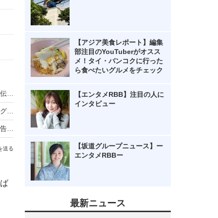
【アジア美食レポート】編集
部注目のYouTuberがオスス
メ！タイ・バンコクに行った
ら食べたいグルメをチェック
ノンスタ井上、妻から思わぬ不満！意外にモテる伝説に黄信号
【エンタメRBB】注目の人に
インタビュー
超とき宣・菅田愛貴、スタジオで突然号泣「他のグループを下げる風潮にイライラしちゃう」
原田知世、芸能界入りのきっかけとなった俳優を告白「“会いたい”って思って」
【坂道グループニュース】ー
を送る
エンタメRBBー
ば
最新ニュース