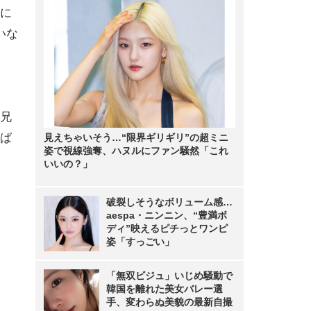
に
いな
兄
ば
見えちゃいそう…“限界ギリギリ”の超ミニ
姿で視線強奪、ハヌルにファン騒然「これ
いいの？」
破裂しそうなボリューム感…
aespa・ニンニン、“豊満ボ
ディ”映えるピチっとワンピ
姿「すっごい」
「無双ビジュ」いじめ騒動で
韓国を離れた美女バレー選
手、変わらぬ美貌の最新自撮