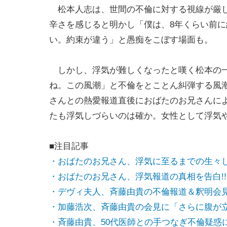
松本人志は、世間の不倫に対する視線が厳し
辛さを感じると明かし「僕は、8年くらい前
い。約束が違う」と愚痴をこぼす場面も。
しかし、浮気が難しくなったと嘆く松本の一
ね。この風潮」と不倫をとことん糾弾する風
さんとの熱愛報道直後におばたのお兄さんに
たも浮気しづらいのは確か。女性として浮気
■注目記事
・おばたのお兄さん、浮気に至るまでの生々
・おばたのお兄さん、浮気報道の真相を告白!!
・デヴィ夫人、斉藤由貴の不倫報道＆釈明会
・加藤浩次、斉藤由貴の会見に「さらに腹が
・斉藤由貴、50代医師との手つなぎ不倫疑惑