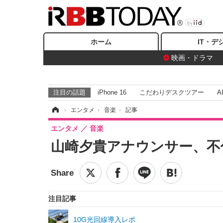
ホーム
IT・デ
映画・ドラマ
注目の話題
iPhone 16
こだわりデスクツアー
A
ホーム
›
エンタメ
›
音楽
›
記事
エンタメ
音楽
山崎夕貴アナウンサー、不
注目記事
10G光回線導入レポ