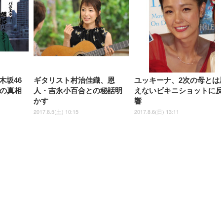
木坂46
ギタリスト村治佳織、恩
ユッキーナ、2次の母とは
”の真相
人・吉永小百合との秘話明
えないビキニショットに
かす
響
2017.8.5(土) 10:15
2017.8.6(日) 13:11