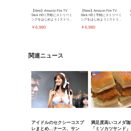
【New】Amazon Fire TV
【New】Amazon Fire TV
Stick HD | 手軽にストリーミ
Stick HD | 手軽にストリーミ
ングをはじめよう | ストリー
ングをはじめよう | ストリー
ミングメディアプレイヤー
ミングメディアプレイヤー
￥6,980
￥6,980
関連ニュース
EIZO ビジネス向けプレミア
EIZO ビジネス向けプレミア
【純
[EdoErgo] オフィスチェア 椅
Amazonベーシック ペットシ
SIHOO B100 オフィスチェア
Amazonベーシック ペットシ
ムモニター | FlexScan
ムモニター | FlexScan
ニタ
子 テレワーク 疲れない 跳ね
ーツ 薄型 レギュラー 1回使い
／デスクチェア メッシュチェ
ーツ 厚型 ワイド 42枚x2袋(84
EV3240X-WT | 31.5型4K
EV2740X-WT | 27.0型4K
ク付
上げ式アームレスト コンパク
捨て 無香料 ホワイト 300枚
ア 人間工学 疲れない ブラッ
枚) ホワイト(吸収面:ライトブ
UHD・USB Type-C・ホワイ
UHD・USB Type-C・ホワイ
ト 約105度ロッキング pc 事務
￥105,595
￥109,572
ク
ルー)
￥4
ト
ト
￥5,699
￥3,373
￥27,999
￥3,234
椅子 360度回転 座面昇降 強化
ナイロン樹脂ベース 通気性メ
アイドルのセクシーコスプ
満足度高いコメダ珈
ッシュ 在宅ワーク H-
WY01(黒網+黒枠+黒足)
レまとめ…ナース、サン
「ミソカツサンド」