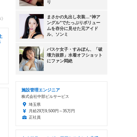
り
まさかの丸出し衣装…“神ア
渉》
ングル”でたっぷりボリュー
ムを存分に見せた元アイド
ル、ソンミ
土
杉
バスケ女子・すみぽん、「破
壊力抜群」水着オフショット
にファン悶絶
施設管理エンジニア
株式会社中部ビルサービス
埼玉県
月給29万9,500円～35万円
正社員