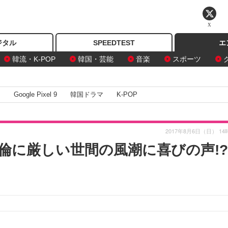
X
ジタル
SPEEDTEST
エ
韓流・K-POP
韓国・芸能
音楽
スポーツ
I
Google Pixel 9
韓国ドラマ
K-POP
2017年8月6日（日） 14
倫に厳しい世間の風潮に喜びの声!?