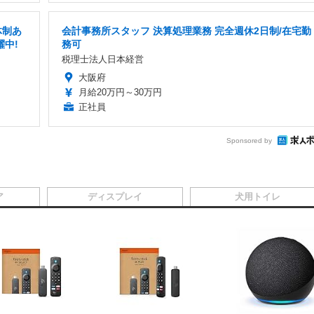
体制あ
会計事務所スタッフ 決算処理業務 完全週休2日制/在宅勤
躍中!
務可
税理士法人日本経営
大阪府
月給20万円～30万円
正社員
Sponsored by
ア
ディスプレイ
犬用トイレ