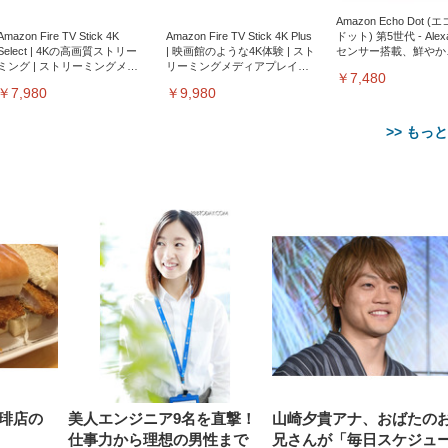
Amazon Echo Dot (
Amazon Fire TV Stick 4K
Amazon Fire TV Stick 4K Plus
ドット) 第5世代 - Ale
Select | 4Kの高画質ストリー
| 映画館のような4K体験 | スト
センサー搭載、鮮やか
ミング | ストリーミングメデ
リーミングメディアプレイヤ
サウンド｜チャコール
￥7,480
ィアプレイヤー
ー
￥7,980
￥9,980
>> もっ
【整備済み品】Dell
【MiniLED/24.5inch/280Hz/
正品】27"ゲーミングモ
ANDWINT オフィスチ
アイリスオーヤマ ペ
Sezlife オフィスチェア デスク
ネオ・ルーライフ ネオ・オム
E2724HS 27インチ 液晶モ
Sezlife オフィスチェア デスク
Smart Basic(スマートベーシ
GRAPHT THE SHOOTER
ー DualSense 充電フッ
ア デスクチェア 肘なし
シーツ 超厚型 お徳用 
チェア 疲れない テレワーク
ツ L 中型犬用 26枚入り 単品
ニター フル
チェア 疲れない テレワーク
ック) 【Amazon.co.jp限定】
Gaming Monitor 24” Essential
き（CFI-ZDM1J）
ッシュ 通気性 ランバ
ュラー 200枚入
チェア 強化バックレスト 30
HD（1920×1080）VA 非光
チェア 強化バックレスト 30度
Smart Basic アイリスオーヤマ
ーミングモニター QD 24.5イ
ポート付き 腰サポート
【Amazon.co.jp限定】
￥1,800
￥15,800
￥34,980
9,979
度ロッキング機能 人間工学 椅
沢 HDMI/DisplayPort/VGA
ロッキング機能 人間工学 椅子
ペットシーツ 超厚型 お徳用
￥4,139
￥3,731
1ms FHD 量子ドット 残像低減
ス圧無段階昇降 360度
￥7,680
￥7,680
￥3,670
子 腰サポート 90度跳ね上げ
スピーカー内蔵 高さ調整 ス
腰サポート 90度跳ね上げ式ア
ワイド 100枚入 (x 1) (ケース
年保証 | 輝点保証 | 日本メーカ
転 キャスター付き コ
式アームレスト 3Dヘッドレス
イベル VESA対応
ームレスト 3Dヘッドレスト
販売)
クト 幅52×奥行58.5×
琲店の
美人エンジニア9名を直撃！
山崎夕貴アナ、おばたの
ト ハンガー付き 高反発クッシ
ComfortView ビジネス向け
ハンガー付き 高反発クッショ
84～96cm テレワーク
ョン PCチェア 通気性メッシ
ン PCチェア 通気性メッシュ
仕事力から理想の男性まで
兄さんが「毎日スケジュ
宅勤務 ブラック