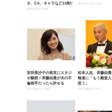
タ、CA、キャラなど13発!!
2017.5.21(日) 21:31
2016.6.5(日) 9:48
安田美沙子の発言にスタジ
松本人志、斉藤由貴
オ騒然！斉藤由貴が夫の不
報道に「もう殿堂入
倫相手だったら許せる
思う」
2017.8.6(日) 13:45
2017.8.6(日) 13:17