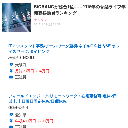
BIGBANGが総合1位……2016年の音楽ライブ年
間観客動員ランキング
エンタメ
2017.1.28(土) 21:23
ITアシスタント事務/チームワーク重視/ネイルOK/社内SE/オフ
ィスワーク/タイピング
株式会社NOBLE
大阪府
月給28万円～34万円
正社員
フィールドエンジニア/リモートワーク・在宅勤務可/週休2日
以上/土日両日固定休み/日曜休み
GO株式会社
愛知県
年収400万円～700万円
正社員