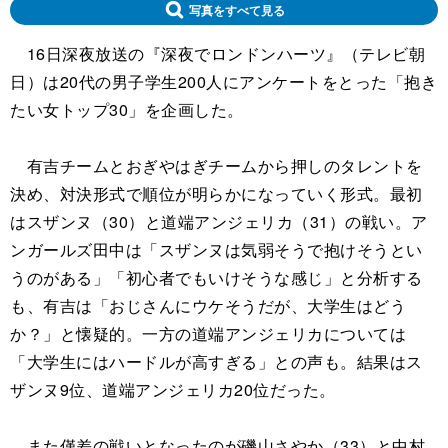
写真をすべて見る
16日深夜放送の『深夜でロンドンハーツ』（テレビ朝
日）は20代の男子学生200人にアンケートをとった「抱き
たい女トップ30」を企画した。
有吉チームとおぎやはぎチームから押しのタレントを
決め、対決形式で順位が明らかになっていく形式。最初
はスザンヌ（30）と道端アンジェリカ（31）の戦い。ア
ンガールズ田中は「スザンヌは気弱そうで抱けそうとい
うのがある」「初心者でもいけそうな感じ」と分析する
も、有吉は「おじさんにウケそうだが、大学生はどう
か？」と懐疑的。一方の道端アンジェリカについては
「大学生にはハードルが高すぎる」との声も。結果はス
ザンヌ9位、道端アンジェリカ20位だった。
また僅差の戦いとなったのが磯山さやか（33）と中村