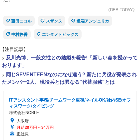
《RBB TODAY》
藤田ニコル
スザンヌ
道端アンジェリカ
中村静香
エンタメトピックス
【注目記事】
>
及川光博、一般女性との結婚を報告!「新しい命を授かって
おります」
>
同じSEVENTEENなのになぜ違う? 新たに兵役が発表され
たメンバー2人、現役兵とは異なる“代替服務”とは
ITアシスタント事務/チームワーク重視/ネイルOK/社内SE/オフ
ィスワーク/タイピング
株式会社NOBLE
大阪府
月給28万円～34万円
正社員