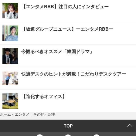
【エンタメRBB】注目の人にインタビュー
【坂道グループニュース】ーエンタメRBBー
今観るべきオススメ「韓国ドラマ」
快適デスクのヒントが満載！こだわりデスクツアー
【進化するオフィス】
記事
ホーム
›
エンタメ
›
その他
›
TOP