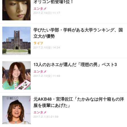
オリコン初登場1位！
Sezlife オフィスチェア デスクチェア 疲れない テレ
【純正品】27"ゲーミングモニター DualSense 充電
ネオ・ルーライフ ネオ・オムツ L 中型犬用 26枚入
エンタメ
ワーク チェア 強化バックレスト 30度ロッキング機
フック付き（CFI-ZDM1J）
り 単品
2017.2.19(日) 11:17
能 人間工学 椅子 腰サポート 90度跳ね上げ式アーム
レスト 3Dヘッドレスト ハンガー付き 高反発クッシ
￥49,979
￥1,800
￥7,680
ョン PCチェア 通気性メッシュ ゲーミング/勉強/事
学びたい学部・学科がある大学ランキング、国
務用 おしゃれ パソコンチェア (ブラック)
立大が優勢
Sezlife オフィスチェア デスクチェア 疲れない テレ
【整備済み品】Dell E2724HS 27インチ 液晶モニタ
Smart Basic(スマートベーシック) 【Amazon.co.jp
ライフ
ワーク チェア 強化バックレスト 30度ロッキング機
ー フルHD（1920×1080）VA 非光沢 HDMI/DisplayP
限定】 Smart Basic アイリスオーヤマ ペットシーツ
2017.2.10(金) 14:34
能 人間工学 椅子 腰サポート 90度跳ね上げ式アーム
ort/VGA スピーカー内蔵 高さ調整 スイベル VESA対
超厚型 お徳用 ワイド 100枚入 (x 1) (ケース販売)
レスト 3Dヘッドレスト ハンガー付き 高反発クッシ
応 ComfortView ビジネス向け
￥7,680
￥15,800
￥3,670
ョン PCチェア 通気性メッシュ ゲーミング/勉強/事
13人のおネエが選んだ「理想の男」ベスト3
務用 おしゃれ パソコンチェア (ホワイト)
エンタメ
ANDWINT オフィスチェア デスクチェア 肘なし メ
【MiniLED/24.5inch/280Hz/FHD】GRAPHT THE S
アイリスオーヤマ ペットシーツ 超厚型 お徳用 レギ
2017.2.10(金) 11:48
ッシュ 通気性 ランバーサポート付き 腰サポート ガ
HOOTER Gaming Monitor 24” Essential ゲーミン
ュラー 200枚入【Amazon.co.jp限定】
ス圧無段階昇降 360度回転 キャスター付き コンパク
グモニター QD 24.5インチ 1ms FHD 量子ドット 残
ト 幅52×奥行58.5×高さ84～96cm テレワーク 在宅
像低減 (3年保証 | 輝点保証 | 日本メーカー)
￥3,731
￥4,139
￥34,980
勤務 ブラック
元AKB48・宮澤佐江「たかみなは何十箱もの洋
服を後輩にあげた」
エンタメ
2017.2.1(水) 21:59