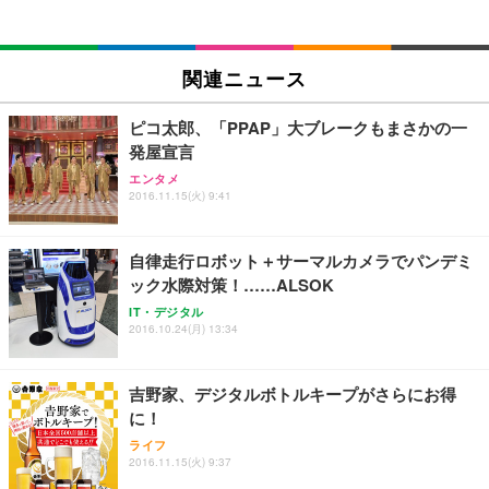
Sezlife オフィスチェア デスクチェア 疲れない テレ
【純正品】27"ゲーミングモニター DualSense 充電
ネオ・ルーライフ ネオ・オムツ L 中型犬用 26枚入
ワーク チェア 強化バックレスト 30度ロッキング機
フック付き（CFI-ZDM1J）
り 単品
関連ニュース
能 人間工学 椅子 腰サポート 90度跳ね上げ式アーム
レスト 3Dヘッドレスト ハンガー付き 高反発クッシ
￥49,979
￥1,800
￥7,680
ョン PCチェア 通気性メッシュ ゲーミング/勉強/事
ピコ太郎、「PPAP」大ブレークもまさかの一
務用 おしゃれ パソコンチェア (ブラック)
発屋宣言
Sezlife オフィスチェア デスクチェア 疲れない テレ
【整備済み品】Dell E2724HS 27インチ 液晶モニタ
Smart Basic(スマートベーシック) 【Amazon.co.jp
エンタメ
ワーク チェア 強化バックレスト 30度ロッキング機
ー フルHD（1920×1080）VA 非光沢 HDMI/DisplayP
限定】 Smart Basic アイリスオーヤマ ペットシーツ
2016.11.15(火) 9:41
能 人間工学 椅子 腰サポート 90度跳ね上げ式アーム
ort/VGA スピーカー内蔵 高さ調整 スイベル VESA対
超厚型 お徳用 ワイド 100枚入 (x 1) (ケース販売)
レスト 3Dヘッドレスト ハンガー付き 高反発クッシ
応 ComfortView ビジネス向け
￥7,680
￥15,800
￥3,670
ョン PCチェア 通気性メッシュ ゲーミング/勉強/事
自律走行ロボット＋サーマルカメラでパンデミ
務用 おしゃれ パソコンチェア (ホワイト)
ック水際対策！……ALSOK
ANDWINT オフィスチェア デスクチェア 肘なし メ
【MiniLED/24.5inch/280Hz/FHD】GRAPHT THE S
アイリスオーヤマ ペットシーツ 超厚型 お徳用 レギ
IT・デジタル
ッシュ 通気性 ランバーサポート付き 腰サポート ガ
HOOTER Gaming Monitor 24” Essential ゲーミン
ュラー 200枚入【Amazon.co.jp限定】
2016.10.24(月) 13:34
ス圧無段階昇降 360度回転 キャスター付き コンパク
グモニター QD 24.5インチ 1ms FHD 量子ドット 残
ト 幅52×奥行58.5×高さ84～96cm テレワーク 在宅
像低減 (3年保証 | 輝点保証 | 日本メーカー)
￥3,731
￥4,139
￥34,980
勤務 ブラック
吉野家、デジタルボトルキープがさらにお得
に！
ライフ
2016.11.15(火) 9:37