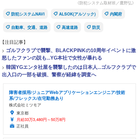
《防犯システム取材班／鷹野弘》
防犯システムNAVI
ALSOK(アルソック)
内閣府
自動車、交通、道路
高速道路
防災
【注目記事】
>
ゴルフクラブで襲撃、BLACKPINKの10周年イベントに激
怒したファンの説も...YG本社で女性が暴れる
>
韓国YGエンタ社屋を襲撃したのは日本人...ゴルフクラブで
出入口の一部を破損、警察が経緯を調査へ
障害者採用/ジュニアWebアプリケーションエンジニア/技術
系/フレックス/在宅勤務あり
株式会社ミツモア
東京都
月給33万3,480円～50万8円
正社員