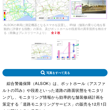
ALSOKの車両に測定機器となるスマホを設置し、IRI値（舗装の乗り心地を客
観的に評価する指数）の算出、及びポットホールや段差等の異常箇所を検出す
る（画像はプレスリリースより）
全 2 枚
写真をすべて見る
綜合警備保障（ALSOK）は、ポットホール（アスファ
ルトの凹み）や段差といった道路の路面状態をモニタリ
ングし、モニタリング情報から効率的な舗装修繕計画を
策定する「道路モニタリングサービス」の販売を12月1日