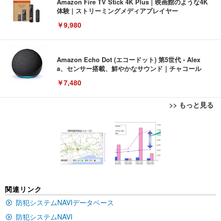
Amazon Fire TV Stick 4K Plus | 映画館のような4K
体験 | ストリーミングメディアプレイヤー
￥9,980
Amazon Echo Dot (エコードット) 第5世代 - Alex
a、センサー搭載、鮮やかなサウンド｜チャコール
￥7,480
>> もっと見る
[EdoErgo] オフィスチェア 椅子 テレワーク 疲れな
EIZO ビジネス向けプレミアムモニター | FlexScan
Amazonベーシック ペットシーツ 薄型 レギュラー 1
い 跳ね上げ式アームレスト コンパクト 約105度ロッ
EV3240X-WT | 31.5型4K UHD・USB Type-C・ホワ
回使い捨て 無香料 ホワイト 300枚
キング pc 事務椅子 360度回転 座面昇降 強化ナイロ
イト
ン樹脂ベース 通気性メッシュ 在宅ワーク H-WY01
￥3,373
￥5,699
￥105,595
(黒網+黒枠+黒足)
EIZO ビジネス向けプレミアムモニター | FlexScan
SIHOO B100 オフィスチェア／デスクチェア メッシ
Amazonベーシック ペットシーツ 厚型 ワイド 42枚
関連リンク
EV2740X-WT | 27.0型4K UHD・USB Type-C・ホワ
ュチェア 人間工学 疲れない ブラック
x2袋(84枚) ホワイト(吸収面:ライトブルー)
イト
防犯システムNAVIデータベース
￥27,999
￥3,234
￥109,572
防犯システムNAVI