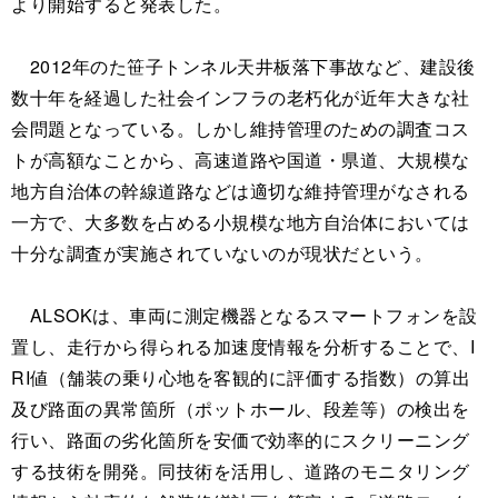
より開始すると発表した。
2012年のた笹子トンネル天井板落下事故など、建設後
数十年を経過した社会インフラの老朽化が近年大きな社
会問題となっている。しかし維持管理のための調査コス
トが高額なことから、高速道路や国道・県道、大規模な
地方自治体の幹線道路などは適切な維持管理がなされる
一方で、大多数を占める小規模な地方自治体においては
十分な調査が実施されていないのが現状だという。
ALSOKは、車両に測定機器となるスマートフォンを設
置し、走行から得られる加速度情報を分析することで、I
RI値（舗装の乗り心地を客観的に評価する指数）の算出
及び路面の異常箇所（ポットホール、段差等）の検出を
行い、路面の劣化箇所を安価で効率的にスクリーニング
する技術を開発。同技術を活用し、道路のモニタリング