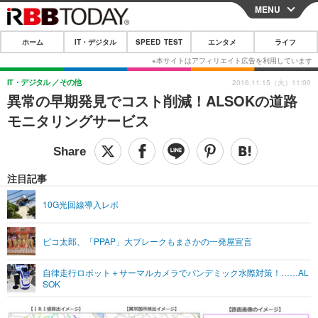
MENU
CLOSE
ホーム
IT・デジタル
SPEED TEST
エンタメ
ライフ
ホーム
IT・デジタル
IT・デジタル
その他
2016.11.15（火）11:00
異常の早期発見でコスト削減！ALSOKの道路
IT・デジタルTOP
スマートフォン
SPEED TEST
モニタリングサービス
ネタ
ガジェット・ツール
エンタメ
ショッピング
その他
エンタメTOP
映画・ドラマ
ライフ
注目記事
韓流・K-POP
韓国・芸能
ライフTOP
グルメ
リリース一覧
10G光回線導入レポ
音楽
スポーツ
ペット
ショッピング
プッシュ通知の停止方法
ピコ太郎、「PPAP」大ブレークもまさかの一発屋宣言
グラビア
ブログ
その他
自律走行ロボット＋サーマルカメラでパンデミック水際対策！……AL
ショッピング
その他
SOK