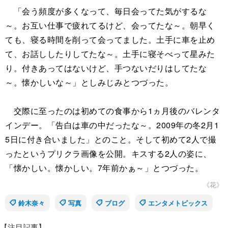
「会う頻度が多くなって、毎日会ってた気がするな
～。お互い仕事で疲れてるけど、会ってたな～。朝早く
ても、寝る時間を削って会ってました。土手に車を止め
て、お話ししたりしてたな～。土手に寝そべって星みた
り。付きあってはないけど、手つないだりはしてたな
～。懐かしいな～」としみじみとつづった。
交際に至ったのは初めての食事から1ヵ月後のバレンタ
インデー。「告白は車の中だったな～。2009年の冬2月1
5日に付き合いました」とのこと。そして初めて2人で撮
ったというプリクラ画像を公開。キスする2人の姿に、
「懐かしい。懐かしい。7年前かぁ～」とつづった。
《花》
鈴木奈々
写真
ブログ
エンタメトピックス
【注目記事】