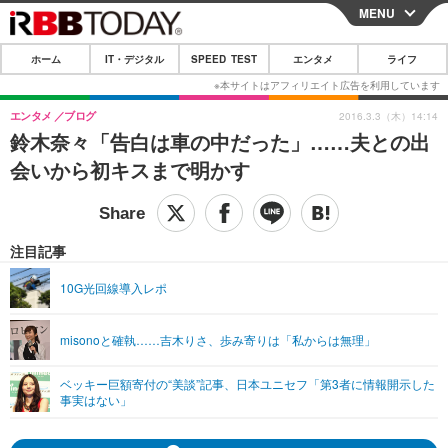
MENU
CLOSE
ホーム
IT・デジタル
SPEED TEST
エンタメ
ライフ
ホーム
IT・デジタル
エンタメ
ブログ
2016.3.3（木）14:14
鈴木奈々「告白は車の中だった」……夫との出
IT・デジタルTOP
スマートフォン
SPEED TEST
会いから初キスまで明かす
ネタ
ガジェット・ツール
エンタメ
ショッピング
その他
エンタメTOP
映画・ドラマ
ライフ
注目記事
韓流・K-POP
韓国・芸能
ライフTOP
グルメ
リリース一覧
10G光回線導入レポ
音楽
スポーツ
ペット
ショッピング
プッシュ通知の停止方法
misonoと確執……吉木りさ、歩み寄りは「私からは無理」
グラビア
ブログ
その他
ベッキー巨額寄付の“美談”記事、日本ユニセフ「第3者に情報開示した
ショッピング
その他
事実はない」