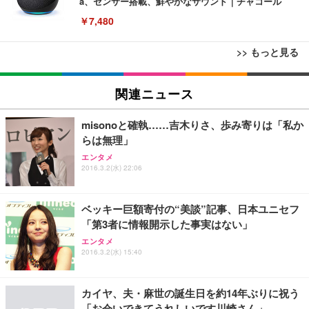
a、センサー搭載、鮮やかなサウンド｜チャコール
￥7,480
>> もっと見る
[EdoErgo] オフィスチェア 椅子 テレワーク 疲れな
EIZO ビジネス向けプレミアムモニター | FlexScan
Amazonベーシック ペットシーツ 薄型 レギュラー 1
い 跳ね上げ式アームレスト コンパクト 約105度ロッ
EV3240X-WT | 31.5型4K UHD・USB Type-C・ホワ
関連ニュース
回使い捨て 無香料 ホワイト 300枚
キング pc 事務椅子 360度回転 座面昇降 強化ナイロ
イト
ン樹脂ベース 通気性メッシュ 在宅ワーク H-WY01
￥3,373
￥5,699
￥105,595
misonoと確執……吉木りさ、歩み寄りは「私か
(黒網+黒枠+黒足)
らは無理」
エンタメ
EIZO ビジネス向けプレミアムモニター | FlexScan
SIHOO B100 オフィスチェア／デスクチェア メッシ
Amazonベーシック ペットシーツ 厚型 ワイド 42枚
2016.3.2(水) 22:06
EV2740X-WT | 27.0型4K UHD・USB Type-C・ホワ
ュチェア 人間工学 疲れない ブラック
x2袋(84枚) ホワイト(吸収面:ライトブルー)
イト
￥27,999
￥3,234
￥109,572
ベッキー巨額寄付の“美談”記事、日本ユニセフ
「第3者に情報開示した事実はない」
Sezlife オフィスチェア デスクチェア 疲れない テレ
エンタメ
【純正品】27"ゲーミングモニター DualSense 充電
ネオ・ルーライフ ネオ・オムツ L 中型犬用 26枚入
ワーク チェア 強化バックレスト 30度ロッキング機
2016.3.2(水) 15:40
フック付き（CFI-ZDM1J）
り 単品
能 人間工学 椅子 腰サポート 90度跳ね上げ式アーム
レスト 3Dヘッドレスト ハンガー付き 高反発クッシ
￥49,979
￥1,800
￥7,680
ョン PCチェア 通気性メッシュ ゲーミング/勉強/事
カイヤ、夫・麻世の誕生日を約14年ぶりに祝う
務用 おしゃれ パソコンチェア (ブラック)
「お会いできてうれしいです川崎さん」