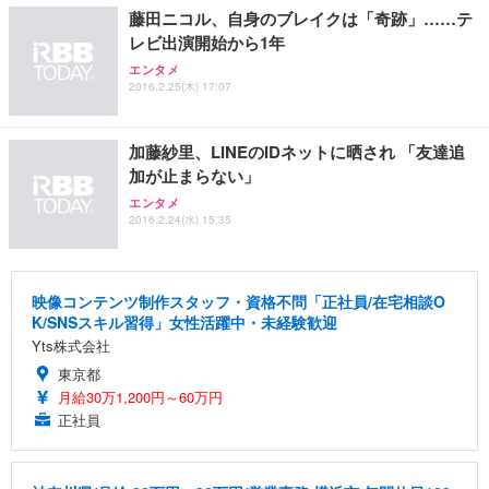
藤田ニコル、自身のブレイクは「奇跡」……テ
レビ出演開始から1年
エンタメ
2016.2.25(木) 17:07
加藤紗里、LINEのIDネットに晒され 「友達追
加が止まらない」
エンタメ
2016.2.24(水) 15:35
映像コンテンツ制作スタッフ・資格不問「正社員/在宅相談O
K/SNSスキル習得」女性活躍中・未経験歓迎
Yts株式会社
東京都
月給30万1,200円～60万円
正社員