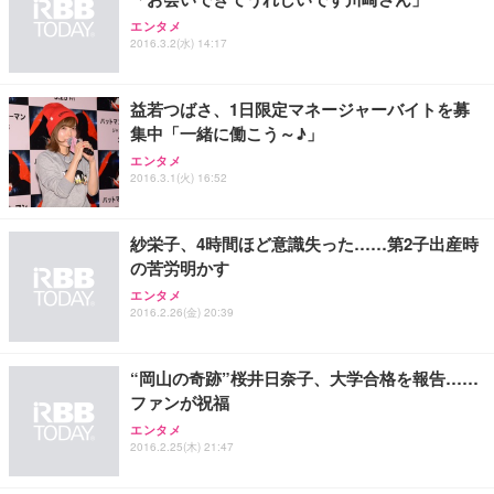
Sezlife オフィスチェア デスクチェア 疲れない テレ
【整備済み品】Dell E2724HS 27インチ 液晶モニタ
Smart Basic(スマートベーシック) 【Amazon.co.jp
エンタメ
ワーク チェア 強化バックレスト 30度ロッキング機
ー フルHD（1920×1080）VA 非光沢 HDMI/DisplayP
限定】 Smart Basic アイリスオーヤマ ペットシーツ
2016.3.2(水) 14:17
能 人間工学 椅子 腰サポート 90度跳ね上げ式アーム
ort/VGA スピーカー内蔵 高さ調整 スイベル VESA対
超厚型 お徳用 ワイド 100枚入 (x 1) (ケース販売)
レスト 3Dヘッドレスト ハンガー付き 高反発クッシ
応 ComfortView ビジネス向け
￥7,680
￥15,800
￥3,670
ョン PCチェア 通気性メッシュ ゲーミング/勉強/事
益若つばさ、1日限定マネージャーバイトを募
務用 おしゃれ パソコンチェア (ホワイト)
集中「一緒に働こう～♪」
ANDWINT オフィスチェア デスクチェア 肘なし メ
【MiniLED/24.5inch/280Hz/FHD】GRAPHT THE S
アイリスオーヤマ ペットシーツ 超厚型 お徳用 レギ
エンタメ
ッシュ 通気性 ランバーサポート付き 腰サポート ガ
HOOTER Gaming Monitor 24” Essential ゲーミン
ュラー 200枚入【Amazon.co.jp限定】
2016.3.1(火) 16:52
ス圧無段階昇降 360度回転 キャスター付き コンパク
グモニター QD 24.5インチ 1ms FHD 量子ドット 残
ト 幅52×奥行58.5×高さ84～96cm テレワーク 在宅
像低減 (3年保証 | 輝点保証 | 日本メーカー)
￥3,731
￥4,139
￥34,980
勤務 ブラック
紗栄子、4時間ほど意識失った……第2子出産時
の苦労明かす
エンタメ
2016.2.26(金) 20:39
“岡山の奇跡”桜井日奈子、大学合格を報告……
ファンが祝福
エンタメ
2016.2.25(木) 21:47