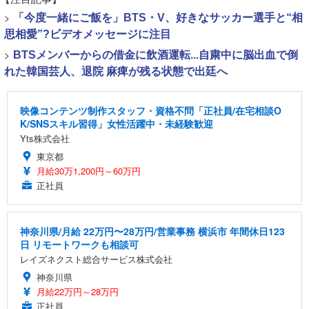
>
「今度一緒にご飯を」BTS・V、好きなサッカー選手と“相
思相愛”?ビデオメッセージに注目
>
BTSメンバーからの借金に飲酒運転...自粛中に脳出血で倒
れた韓国芸人、退院 麻痺が残る状態で出廷へ
映像コンテンツ制作スタッフ・資格不問「正社員/在宅相談O
K/SNSスキル習得」女性活躍中・未経験歓迎
Yts株式会社
東京都
月給30万1,200円～60万円
正社員
神奈川県/月給 22万円〜28万円/営業事務 横浜市 年間休日123
日 リモートワークも相談可
レイズネクスト総合サービス株式会社
神奈川県
月給22万円～28万円
正社員