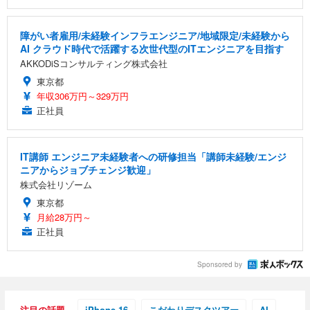
障がい者雇用/未経験インフラエンジニア/地域限定/未経験から
AI クラウド時代で活躍する次世代型のITエンジニアを目指す
AKKODiSコンサルティング株式会社
東京都
年収306万円～329万円
正社員
IT講師 エンジニア未経験者への研修担当「講師未経験/エンジ
ニアからジョブチェンジ歓迎」
株式会社リゾーム
東京都
月給28万円～
正社員
Sponsored by
注目の話題
iPhone 16
こだわりデスクツアー
AI