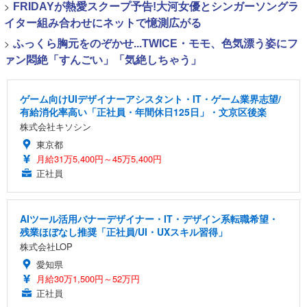
>
FRIDAYが熱愛スクープ予告!大河女優とシンガーソングラ
イター組み合わせにネットで憶測広がる
>
ふっくら胸元をのぞかせ...TWICE・モモ、色気漂う姿にフ
ァン悶絶「すんごい」「気絶しちゃう」
ゲーム向けUIデザイナーアシスタント・IT・ゲーム業界志望/
有給消化率高い「正社員・年間休日125日」・文京区後楽
株式会社キソシン
東京都
月給31万5,400円～45万5,400円
正社員
AIツール活用バナーデザイナー・IT・デザイン系転職希望・
残業ほぼなし推奨「正社員/UI・UXスキル習得」
株式会社LOP
愛知県
月給30万1,500円～52万円
正社員