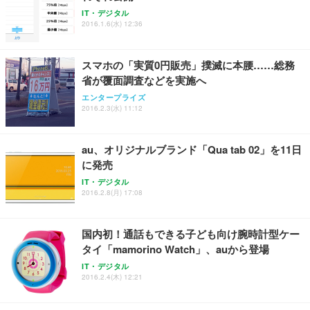
Sezlife オフィスチェア デスクチェア 疲れない テレ
【整備済み品】Dell E2724HS 27インチ 液晶モニタ
Smart Basic(スマートベーシック) 【Amazon.co.jp
IT・デジタル
ワーク チェア 強化バックレスト 30度ロッキング機
ー フルHD（1920×1080）VA 非光沢 HDMI/DisplayP
限定】 Smart Basic アイリスオーヤマ ペットシーツ
2016.1.6(水) 12:36
能 人間工学 椅子 腰サポート 90度跳ね上げ式アーム
ort/VGA スピーカー内蔵 高さ調整 スイベル VESA対
超厚型 お徳用 ワイド 100枚入 (x 1) (ケース販売)
レスト 3Dヘッドレスト ハンガー付き 高反発クッシ
応 ComfortView ビジネス向け
￥7,680
￥15,800
￥3,670
ョン PCチェア 通気性メッシュ ゲーミング/勉強/事
スマホの「実質0円販売」撲滅に本腰……総務
務用 おしゃれ パソコンチェア (ホワイト)
省が覆面調査などを実施へ
ANDWINT オフィスチェア デスクチェア 肘なし メ
【MiniLED/24.5inch/280Hz/FHD】GRAPHT THE S
アイリスオーヤマ ペットシーツ 超厚型 お徳用 レギ
ッシュ 通気性 ランバーサポート付き 腰サポート ガ
HOOTER Gaming Monitor 24” Essential ゲーミン
エンタープライズ
ュラー 200枚入【Amazon.co.jp限定】
ス圧無段階昇降 360度回転 キャスター付き コンパク
グモニター QD 24.5インチ 1ms FHD 量子ドット 残
2016.2.3(水) 11:12
ト 幅52×奥行58.5×高さ84～96cm テレワーク 在宅
像低減 (3年保証 | 輝点保証 | 日本メーカー)
￥3,731
￥4,139
￥34,980
勤務 ブラック
au、オリジナルブランド「Qua tab 02」を11日
に発売
IT・デジタル
2016.2.8(月) 17:08
国内初！通話もできる子ども向け腕時計型ケー
タイ「mamorino Watch」、auから登場
IT・デジタル
2016.2.4(木) 12:21