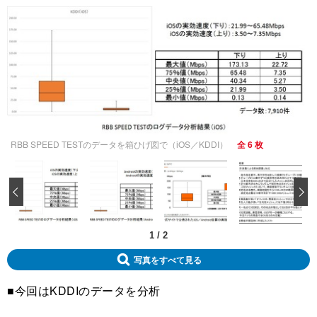
RBB SPEED TESTのデータを箱ひげ図で（iOS／KDDI）
全 6 枚
‹
1
/
2
写真をすべて見る
■今回はKDDIのデータを分析