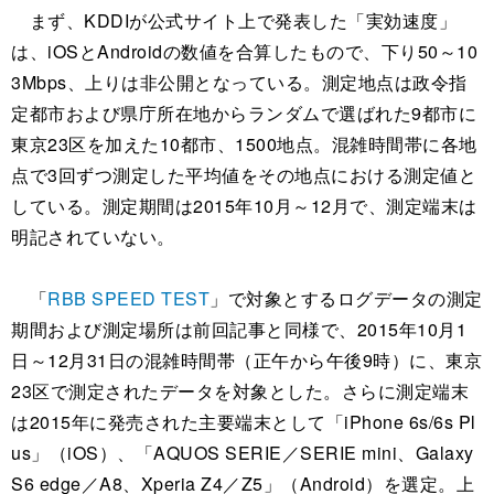
まず、KDDIが公式サイト上で発表した「実効速度」
は、iOSとAndroidの数値を合算したもので、下り50～10
3Mbps、上りは非公開となっている。測定地点は政令指
定都市および県庁所在地からランダムで選ばれた9都市に
東京23区を加えた10都市、1500地点。混雑時間帯に各地
点で3回ずつ測定した平均値をその地点における測定値と
している。測定期間は2015年10月～12月で、測定端末は
明記されていない。
「
RBB SPEED TEST
」で対象とするログデータの測定
期間および測定場所は前回記事と同様で、2015年10月1
日～12月31日の混雑時間帯（正午から午後9時）に、東京
23区で測定されたデータを対象とした。さらに測定端末
は2015年に発売された主要端末として「iPhone 6s/6s Pl
us」（iOS）、「AQUOS SERIE／SERIE mini、Galaxy
S6 edge／A8、Xperia Z4／Z5」（Android）を選定。上