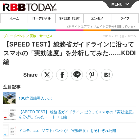
MENU
CLOSE
ホーム
IT・デジタル
SPEED TEST
エンタメ
ライフ
ホーム
IT・デジタル
ブロードバンド
回線・サービス
2016.2.12（金）18:15
【SPEED TEST】総務省ガイドラインに沿って
IT・デジタルTOP
スマートフォン
SPEED TEST
スマホの「実効速度」を分析してみた……KDDI
ネタ
ガジェット・ツール
編
エンタメ
ショッピング
その他
エンタメTOP
映画・ドラマ
ライフ
韓流・K-POP
韓国・芸能
注目記事
ライフTOP
グルメ
リリース一覧
音楽
スポーツ
10G光回線導入レポ
ペット
ショッピング
プッシュ通知の停止方法
グラビア
ブログ
その他
【SPEED TEST】 総務省ガイドラインに沿ってスマホの「実効速度」
を分析してみた……ドコモ編
ショッピング
その他
ドコモ、au、ソフトバンクが「実効速度」をそれぞれ公開