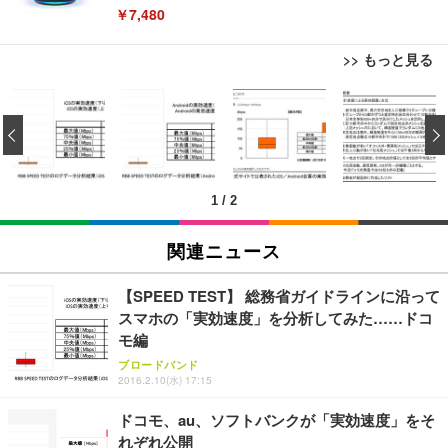
￥7,480
>> もっと見る
[EdoErgo] オフィスチェア 椅子 テレワーク 疲れな
EIZO ビジネス向けプレミアムモニター | FlexScan
Amazonベーシック ペットシーツ 薄型 レギュラー 1
い 跳ね上げ式アームレスト コンパクト 約105度ロッ
EV3240X-WT | 31.5型4K UHD・USB Type-C・ホワ
‹
回使い捨て 無香料 ホワイト 300枚
キング pc 事務椅子 360度回転 座面昇降 強化ナイロ
イト
ン樹脂ベース 通気性メッシュ 在宅ワーク H-WY01
￥3,373
￥5,699
￥105,595
(黒網+黒枠+黒足)
1
/
2
EIZO ビジネス向けプレミアムモニター | FlexScan
SIHOO B100 オフィスチェア／デスクチェア メッシ
Amazonベーシック ペットシーツ 厚型 ワイド 42枚
EV2740X-WT | 27.0型4K UHD・USB Type-C・ホワ
ュチェア 人間工学 疲れない ブラック
x2袋(84枚) ホワイト(吸収面:ライトブルー)
関連ニュース
イト
￥27,999
￥3,234
￥109,572
【SPEED TEST】 総務省ガイドラインに沿って
スマホの「実効速度」を分析してみた……ドコ
Sezlife オフィスチェア デスクチェア 疲れない テレ
モ編
【純正品】27"ゲーミングモニター DualSense 充電
ネオ・ルーライフ ネオ・オムツ L 中型犬用 26枚入
ワーク チェア 強化バックレスト 30度ロッキング機
フック付き（CFI-ZDM1J）
り 単品
ブロードバンド
能 人間工学 椅子 腰サポート 90度跳ね上げ式アーム
2016.2.10(水) 17:15
レスト 3Dヘッドレスト ハンガー付き 高反発クッシ
￥49,979
￥1,800
￥7,680
ョン PCチェア 通気性メッシュ ゲーミング/勉強/事
ドコモ、au、ソフトバンクが「実効速度」をそ
務用 おしゃれ パソコンチェア (ブラック)
れぞれ公開