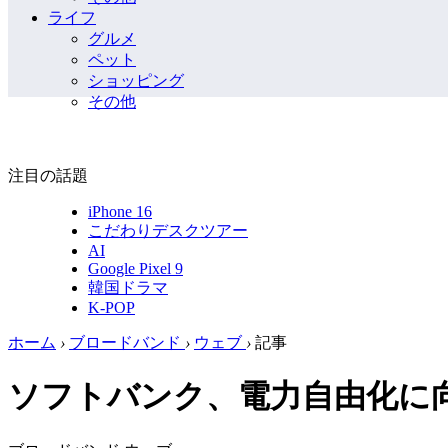
ライフ
グルメ
ペット
ショッピング
その他
注目の話題
iPhone 16
こだわりデスクツアー
AI
Google Pixel 9
韓国ドラマ
K-POP
ホーム
›
ブロードバンド
›
ウェブ
›
記事
ソフトバンク、電力自由化に