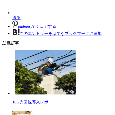
送る
pinterestでシェアする
このエントリーをはてなブックマークに追加
注目記事
10G光回線導入レポ