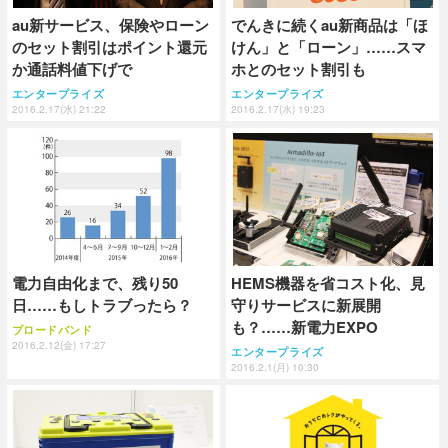
au新サービス、保険やローン
でんきに続くau新商品は「ほ
のセット割引はポイント還元
けん」と「ローン」……スマ
か通話料値下げで
ホとのセット割引も
エンタープライズ
エンタープライズ
2016.2.17(水) 21:22
2016.2.17(水) 19:23
電力自由化まで、残り50
HEMS機器を省コスト化、見
日……もしトラブったら？
守りサービスに新展開
も？……新電力EXPO
ブロードバンド
2016.2.12(金) 17:27
エンタープライズ
2016.2.1(月) 10:30