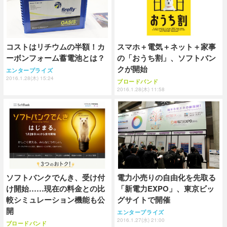
コストはリチウムの半額！カ
スマホ＋電気＋ネット＋家事
ーボンフォーム蓄電池とは？
の「おうち割」、ソフトバン
クが開始
エンタープライズ
2016.1.28(木) 15:24
ブロードバンド
2016.1.28(木) 11:58
ソフトバンクでんき、受け付
電力小売りの自由化を先取る
け開始……現在の料金との比
「新電力EXPO」、東京ビッ
較シミュレーション機能も公
グサイトで開催
開
エンタープライズ
2016.1.27(水) 21:00
ブロードバンド