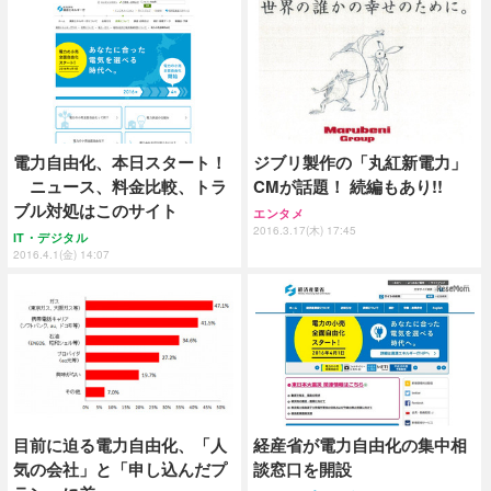
電力自由化、本日スタート！
ジブリ製作の「丸紅新電力」
ニュース、料金比較、トラ
CMが話題！ 続編もあり!!
ブル対処はこのサイト
エンタメ
2016.3.17(木) 17:45
IT・デジタル
2016.4.1(金) 14:07
目前に迫る電力自由化、「人
経産省が電力自由化の集中相
気の会社」と「申し込んだプ
談窓口を開設