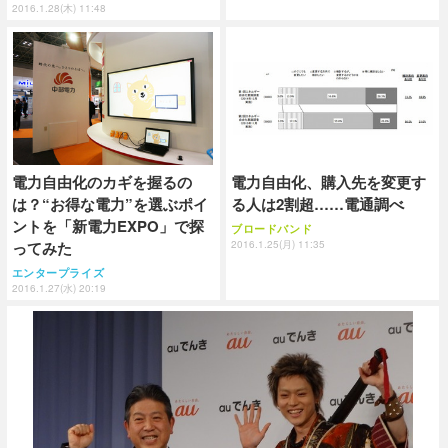
2016.1.28(木) 11:48
電力自由化のカギを握るの
電力自由化、購入先を変更す
は？“お得な電力”を選ぶポイ
る人は2割超……電通調べ
ントを「新電力EXPO」で探
ブロードバンド
ってみた
2016.1.25(月) 11:35
エンタープライズ
2016.1.27(水) 20:19