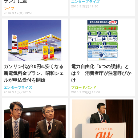
ラン」に差
エンタープライズ
2016.3.2(水) 19:30
ライフ
2016.3.17(木) 13:50
ガソリン代が10円/L安くなる
電力自由化「5つの誤解」と
新電気料金プラン、昭和シェ
は？ 消費者庁が注意呼びか
ルが申込受付を開始
け
エンタープライズ
ブロードバンド
2016.3.1(火) 20:15
2016.2.23(火) 18:00