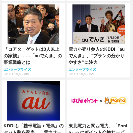
「コアターゲットは3人以上
電力小売り参入のKDDI「au
の家族」……「auでんき」の
でんき」、“プランの分かり
事業戦略とは
やすさ”に注力
エンタープライズ
エンタープライズ
2016.1.19(火) 18:46
2016.1.19(火) 15:30
KDDIも「携帯電話＋電気」の
東北電力と関西電力、「Pont
セット割を発表……電力サー
a」へのポイント交換サービ