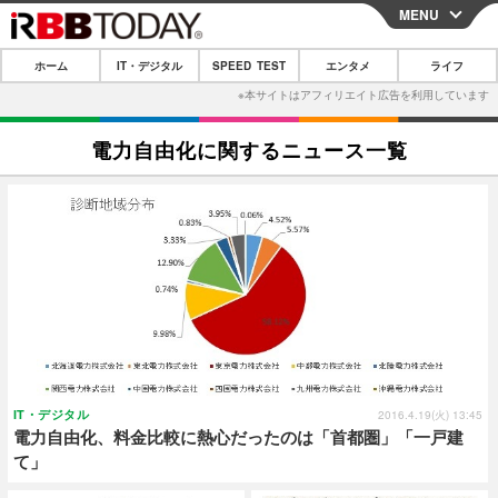
MENU
CLOSE
ホーム
IT・デジタル
SPEED TEST
エンタメ
ライフ
ホーム
IT・デジタル
電力自由化に関するニュース一覧
IT・デジタルTOP
スマートフォン
SPEED TEST
ネタ
ガジェット・ツール
エンタメ
ショッピング
その他
エンタメTOP
映画・ドラマ
ライフ
韓流・K-POP
韓国・芸能
ライフTOP
グルメ
リリース一覧
音楽
スポーツ
ペット
ショッピング
プッシュ通知の停止方法
グラビア
ブログ
その他
IT・デジタル
2016.4.19(火) 13:45
電力自由化、料金比較に熱心だったのは「首都圏」「一戸建
ショッピング
その他
て」