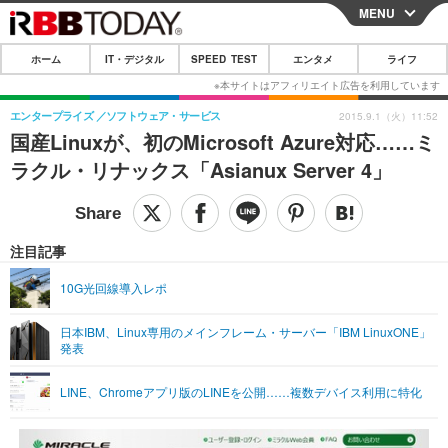
MENU
CLOSE
ホーム
IT・デジタル
SPEED TEST
エンタメ
ライフ
ホーム
IT・デジタル
エンタープライズ
ソフトウェア・サービス
2015.9.1（火）11:52
国産Linuxが、初のMicrosoft Azure対応……ミ
IT・デジタルTOP
スマートフォン
SPEED TEST
ラクル・リナックス「Asianux Server 4」
ネタ
ガジェット・ツール
エンタメ
ショッピング
その他
エンタメTOP
映画・ドラマ
ライフ
注目記事
韓流・K-POP
韓国・芸能
ライフTOP
グルメ
リリース一覧
10G光回線導入レポ
音楽
スポーツ
ペット
ショッピング
プッシュ通知の停止方法
日本IBM、Linux専用のメインフレーム・サーバー「IBM LinuxONE」
発表
グラビア
ブログ
その他
ショッピング
その他
LINE、Chromeアプリ版のLINEを公開……複数デバイス利用に特化