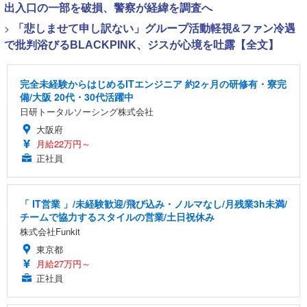
出入口の一部を破損、警察が経緯を調査へ
>
「悲しませて申し訳ない」グループ活動軽視&ファン冷遇
で批判浴びるBLACKPINK、ジスが心境を吐露【全文】
完全未経験からはじめるITエンジニア 約2ヶ月の研修有・寮完
備/大阪 20代・30代活躍中
日研トータルソーシング株式会社
大阪府
月給22万円～
正社員
「 IT営業 」/未経験歓迎/飛び込み・ノルマなし/月残業3h未満/
チームで協力するスタイルの営業/土日祝休み
株式会社Funkit
東京都
月給27万円～
正社員