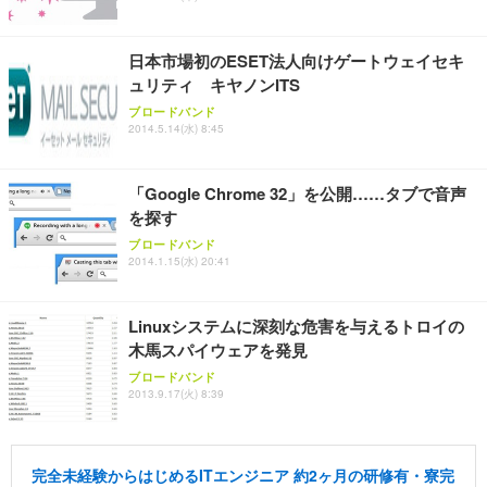
日本市場初のESET法人向けゲートウェイセキ
ュリティ キヤノンITS
ブロードバンド
2014.5.14(水) 8:45
「Google Chrome 32」を公開……タブで音声
を探す
ブロードバンド
2014.1.15(水) 20:41
Linuxシステムに深刻な危害を与えるトロイの
木馬スパイウェアを発見
ブロードバンド
2013.9.17(火) 8:39
完全未経験からはじめるITエンジニア 約2ヶ月の研修有・寮完