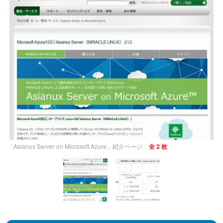
「Asianux Server on Microsoft Azure」紹介ページ
全 2 枚