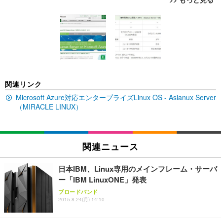
[EdoErgo] オフィスチェア 椅子 テレワーク 疲れな
EIZO ビジネス向けプレミアムモニター | FlexScan
Amazonベーシック ペットシーツ 薄型 レギュラー 1
い 跳ね上げ式アームレスト コンパクト 約105度ロッ
EV3240X-WT | 31.5型4K UHD・USB Type-C・ホワ
回使い捨て 無香料 ホワイト 300枚
キング pc 事務椅子 360度回転 座面昇降 強化ナイロ
イト
ン樹脂ベース 通気性メッシュ 在宅ワーク H-WY01
￥3,373
￥5,699
￥105,595
(黒網+黒枠+黒足)
EIZO ビジネス向けプレミアムモニター | FlexScan
SIHOO B100 オフィスチェア／デスクチェア メッシ
Amazonベーシック ペットシーツ 厚型 ワイド 42枚
関連リンク
EV2740X-WT | 27.0型4K UHD・USB Type-C・ホワ
ュチェア 人間工学 疲れない ブラック
x2袋(84枚) ホワイト(吸収面:ライトブルー)
イト
Microsoft Azure対応エンタープライズLinux OS - Asianux Server
￥27,999
￥3,234
（MIRACLE LINUX）
￥109,572
Sezlife オフィスチェア デスクチェア 疲れない テレ
【純正品】27"ゲーミングモニター DualSense 充電
ネオ・ルーライフ ネオ・オムツ L 中型犬用 26枚入
ワーク チェア 強化バックレスト 30度ロッキング機
関連ニュース
フック付き（CFI-ZDM1J）
り 単品
能 人間工学 椅子 腰サポート 90度跳ね上げ式アーム
レスト 3Dヘッドレスト ハンガー付き 高反発クッシ
￥49,979
￥1,800
￥7,680
日本IBM、Linux専用のメインフレーム・サーバ
ョン PCチェア 通気性メッシュ ゲーミング/勉強/事
ー「IBM LinuxONE」発表
務用 おしゃれ パソコンチェア (ブラック)
ブロードバンド
Sezlife オフィスチェア デスクチェア 疲れない テレ
【整備済み品】Dell E2724HS 27インチ 液晶モニタ
Smart Basic(スマートベーシック) 【Amazon.co.jp
2015.8.24(月) 14:10
ワーク チェア 強化バックレスト 30度ロッキング機
ー フルHD（1920×1080）VA 非光沢 HDMI/DisplayP
限定】 Smart Basic アイリスオーヤマ ペットシーツ
能 人間工学 椅子 腰サポート 90度跳ね上げ式アーム
ort/VGA スピーカー内蔵 高さ調整 スイベル VESA対
超厚型 お徳用 ワイド 100枚入 (x 1) (ケース販売)
レスト 3Dヘッドレスト ハンガー付き 高反発クッシ
応 ComfortView ビジネス向け