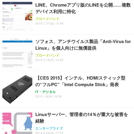
￥7,680
￥15,800
￥3,670
LINE、Chromeアプリ版のLINEを公開……複数
ョン PCチェア 通気性メッシュ ゲーミング/勉強/事
務用 おしゃれ パソコンチェア (ホワイト)
デバイス利用に特化
ANDWINT オフィスチェア デスクチェア 肘なし メ
【MiniLED/24.5inch/280Hz/FHD】GRAPHT THE S
ブロードバンド
アイリスオーヤマ ペットシーツ 超厚型 お徳用 レギ
ッシュ 通気性 ランバーサポート付き 腰サポート ガ
HOOTER Gaming Monitor 24” Essential ゲーミン
2015.7.31(金) 12:49
ュラー 200枚入【Amazon.co.jp限定】
ス圧無段階昇降 360度回転 キャスター付き コンパク
グモニター QD 24.5インチ 1ms FHD 量子ドット 残
ト 幅52×奥行58.5×高さ84～96cm テレワーク 在宅
像低減 (3年保証 | 輝点保証 | 日本メーカー)
￥3,731
￥4,139
￥34,980
勤務 ブラック
ソフォス、アンチウイルス製品「Anti-Virus for
Linux」を個人向けに無償提供
ブロードバンド
2015.5.18(月) 12:32
【CES 2015】インテル、HDMIスティック型
の“フルPC”「Intel Compute Stick」発表
IT・デジタル
2015.1.8(木) 19:39
Linuxサーバー、管理者の14％が重大な被害を
経験
エンタープライズ
2014.6.26(木) 17:27