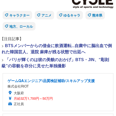
キャラクター
アニメ
ゆるキャラ
熊本県
地方、ローカル
【注目記事】
>
BTSメンバーからの借金に飲酒運転...自粛中に脳出血で倒
れた韓国芸人、退院 麻痺が残る状態で出廷へ
>
「パリが輝くのは彼の美貌のおかげ」BTS・JIN、“彫刻
級”の容貌を存分に見せた単独撮影
ゲームQAエンジニア/品質検証補助/スキルアップ支援
株式会社RIOT
大阪府
月給32万1,700円～50万円
正社員