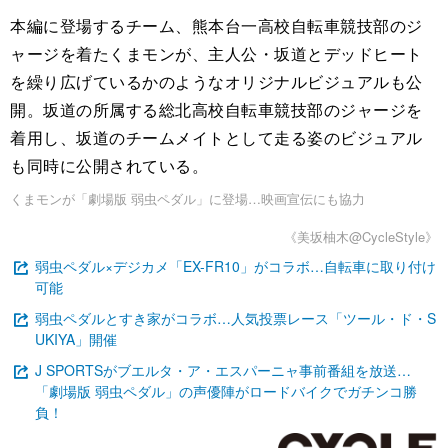
本編に登場するチーム、熊本台一高校自転車競技部のジ
ャージを着たくまモンが、主人公・坂道とデッドヒート
を繰り広げているかのようなオリジナルビジュアルも公
開。坂道の所属する総北高校自転車競技部のジャージを
着用し、坂道のチームメイトとして走る姿のビジュアル
も同時に公開されている。
くまモンが「劇場版 弱虫ペダル」に登場…映画宣伝にも協力
《美坂柚木@CycleStyle》
弱虫ペダル×デジカメ「EX-FR10」がコラボ…自転車に取り付け
可能
弱虫ペダルとすき家がコラボ…人気投票レース「ツール・ド・S
UKIYA」開催
J SPORTSがブエルタ・ア・エスパーニャ事前番組を放送…
「劇場版 弱虫ペダル」の声優陣がロードバイクでガチンコ勝
負！