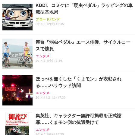
KDDI、コミケに「弱虫ペダル」ラッピングの車
載型基地局
ブロードバンド
2014.8.12(火) 10:45
舞台『弱虫ペダル』エース俳優、サイクルコー
スで勝負
エンタメ
2014.8.1(金) 18:49
ほっぺを無くした「くまモン」が表彰され
る……ハリウッド訪問
エンタメ
2014.11.21(金) 17:30
集英社、キャラクター無許可掲載を正式謝
罪……くまモン側の抗議受けて
エンタメ
2014.5.16(金) 18:30