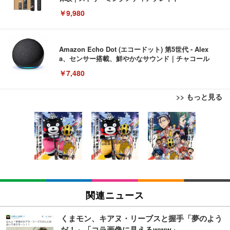
￥9,980
Amazon Echo Dot (エコードット) 第5世代 - Alex
a、センサー搭載、鮮やかなサウンド｜チャコール
￥7,480
>> もっと見る
[EdoErgo] オフィスチェア 椅子 テレワーク 疲れな
EIZO ビジネス向けプレミアムモニター | FlexScan
Amazonベーシック ペットシーツ 薄型 レギュラー 1
い 跳ね上げ式アームレスト コンパクト 約105度ロッ
EV3240X-WT | 31.5型4K UHD・USB Type-C・ホワ
回使い捨て 無香料 ホワイト 300枚
キング pc 事務椅子 360度回転 座面昇降 強化ナイロ
イト
ン樹脂ベース 通気性メッシュ 在宅ワーク H-WY01
￥3,373
￥5,699
￥105,595
(黒網+黒枠+黒足)
EIZO ビジネス向けプレミアムモニター | FlexScan
SIHOO B100 オフィスチェア／デスクチェア メッシ
Amazonベーシック ペットシーツ 厚型 ワイド 42枚
EV2740X-WT | 27.0型4K UHD・USB Type-C・ホワ
ュチェア 人間工学 疲れない ブラック
x2袋(84枚) ホワイト(吸収面:ライトブルー)
関連ニュース
イト
￥27,999
￥3,234
￥109,572
くまモン、キアヌ・リーブスと握手「夢のよう
だ！」「コラ画像に見えるwww」