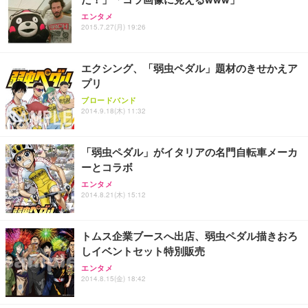
Sezlife オフィスチェア デスクチェア 疲れない テレ
【純正品】27"ゲーミングモニター DualSense 充電
ネオ・ルーライフ ネオ・オムツ L 中型犬用 26枚入
エンタメ
ワーク チェア 強化バックレスト 30度ロッキング機
フック付き（CFI-ZDM1J）
り 単品
2015.7.27(月) 19:26
能 人間工学 椅子 腰サポート 90度跳ね上げ式アーム
レスト 3Dヘッドレスト ハンガー付き 高反発クッシ
￥49,979
￥1,800
￥7,680
ョン PCチェア 通気性メッシュ ゲーミング/勉強/事
エクシング、「弱虫ペダル」題材のきせかえア
務用 おしゃれ パソコンチェア (ブラック)
プリ
Sezlife オフィスチェア デスクチェア 疲れない テレ
【整備済み品】Dell E2724HS 27インチ 液晶モニタ
Smart Basic(スマートベーシック) 【Amazon.co.jp
ブロードバンド
ワーク チェア 強化バックレスト 30度ロッキング機
ー フルHD（1920×1080）VA 非光沢 HDMI/DisplayP
限定】 Smart Basic アイリスオーヤマ ペットシーツ
2014.9.18(木) 11:32
能 人間工学 椅子 腰サポート 90度跳ね上げ式アーム
ort/VGA スピーカー内蔵 高さ調整 スイベル VESA対
超厚型 お徳用 ワイド 100枚入 (x 1) (ケース販売)
レスト 3Dヘッドレスト ハンガー付き 高反発クッシ
応 ComfortView ビジネス向け
￥7,680
￥15,800
￥3,670
ョン PCチェア 通気性メッシュ ゲーミング/勉強/事
「弱虫ペダル」がイタリアの名門自転車メーカ
務用 おしゃれ パソコンチェア (ホワイト)
ーとコラボ
ANDWINT オフィスチェア デスクチェア 肘なし メ
【MiniLED/24.5inch/280Hz/FHD】GRAPHT THE S
アイリスオーヤマ ペットシーツ 超厚型 お徳用 レギ
ッシュ 通気性 ランバーサポート付き 腰サポート ガ
HOOTER Gaming Monitor 24” Essential ゲーミン
エンタメ
ュラー 200枚入【Amazon.co.jp限定】
ス圧無段階昇降 360度回転 キャスター付き コンパク
グモニター QD 24.5インチ 1ms FHD 量子ドット 残
2014.8.21(木) 15:12
ト 幅52×奥行58.5×高さ84～96cm テレワーク 在宅
像低減 (3年保証 | 輝点保証 | 日本メーカー)
￥3,731
￥4,139
￥34,980
勤務 ブラック
トムス企業ブースへ出店、弱虫ペダル描きおろ
しイベントセット特別販売
エンタメ
2014.8.15(金) 18:42