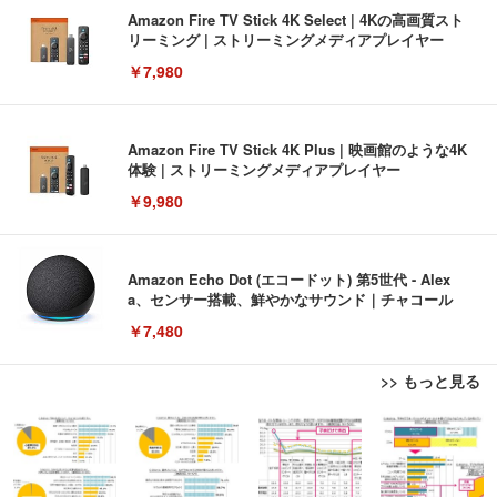
Amazon Fire TV Stick 4K Select | 4Kの高画質スト
リーミング | ストリーミングメディアプレイヤー
￥7,980
Amazon Fire TV Stick 4K Plus | 映画館のような4K
体験 | ストリーミングメディアプレイヤー
￥9,980
Amazon Echo Dot (エコードット) 第5世代 - Alex
a、センサー搭載、鮮やかなサウンド｜チャコール
￥7,480
>> もっと見る
[EdoErgo] オフィスチェア 椅子 テレワーク 疲れな
EIZO ビジネス向けプレミアムモニター | FlexScan
Amazonベーシック ペットシーツ 薄型 レギュラー 1
い 跳ね上げ式アームレスト コンパクト 約105度ロッ
EV3240X-WT | 31.5型4K UHD・USB Type-C・ホワ
回使い捨て 無香料 ホワイト 300枚
キング pc 事務椅子 360度回転 座面昇降 強化ナイロ
イト
ン樹脂ベース 通気性メッシュ 在宅ワーク H-WY01
￥3,373
￥5,699
￥105,595