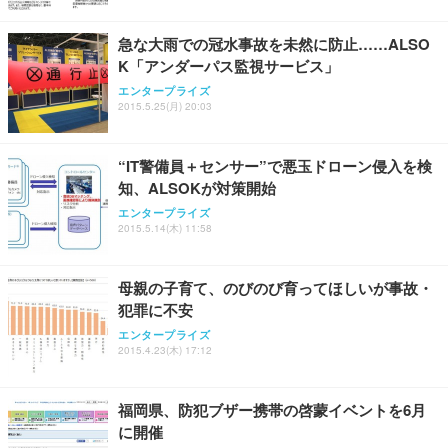
ト 幅52×奥行58.5×高さ84～96cm テレワーク 在宅
像低減 (3年保証 | 輝点保証 | 日本メーカー)
￥3,731
￥4,139
￥34,980
勤務 ブラック
急な大雨での冠水事故を未然に防止……ALSO
K「アンダーパス監視サービス」
エンタープライズ
2015.5.25(月) 20:03
“IT警備員＋センサー”で悪玉ドローン侵入を検
知、ALSOKが対策開始
エンタープライズ
2015.5.14(木) 11:58
母親の子育て、のびのび育ってほしいが事故・
犯罪に不安
エンタープライズ
2015.4.23(木) 17:12
福岡県、防犯ブザー携帯の啓蒙イベントを6月
に開催