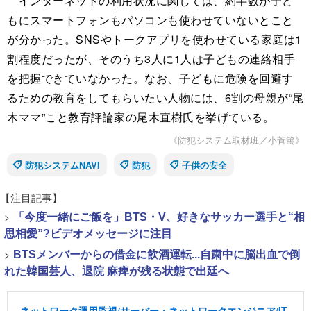
インターネットの利用状況に関しては、約半数が子ど
もにスマートフォンもパソコンも使わせていないとこと
が分かった。SNSやトークアプリを使わせている家庭は1
割程度だったが、そのうち3人に1人は子どもの連絡相手
を把握できていなかった。なお、子どもに危険を回避す
るための教育をしてもらいたい人物には、6割の母親が“尾
木ママ”こと教育評論家の尾木直樹氏を挙げている。
《防犯システム取材班／小菅篤》
防犯システムNAVI
防犯
子供の安全
【注目記事】
>
「今度一緒にご飯を」BTS・V、好きなサッカー選手と“相
思相愛”?ビデオメッセージに注目
>
BTSメンバーからの借金に飲酒運転...自粛中に脳出血で倒
れた韓国芸人、退院 麻痺が残る状態で出廷へ
ネットワーク運用監視/サーバー・ネットワークエンジニア/IT