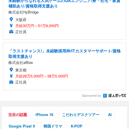
未経験からなれる人気ゲームのQAエンジニア/寮・社宅・家賃
補助あり/資格取得支援あり
株式会社HyBridge
大阪府
月給30万円～51万8,000円
正社員
「ラストチャンス!」未経験採用枠/ITカスタマーサポート/資格
取得支援あり
株式会社alBee
東京都
月給26万5,000円～38万5,000円
正社員
Sponsored by
注目の話題
iPhone 16
こだわりデスクツアー
AI
Google Pixel 9
韓国ドラマ
K-POP