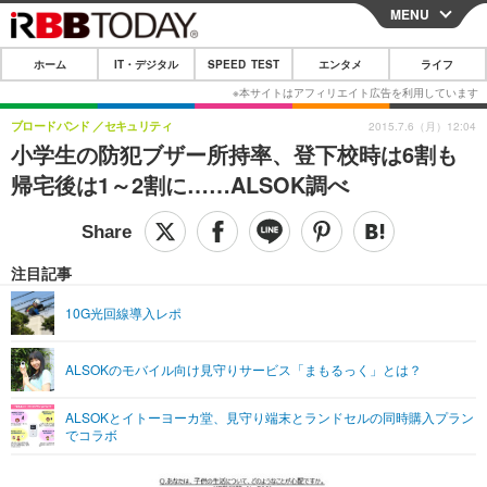
MENU
CLOSE
ホーム
IT・デジタル
SPEED TEST
エンタメ
ライフ
ホーム
IT・デジタル
ブロードバンド
セキュリティ
2015.7.6（月）12:04
小学生の防犯ブザー所持率、登下校時は6割も
IT・デジタルTOP
スマートフォン
SPEED TEST
帰宅後は1～2割に……ALSOK調べ
ネタ
ガジェット・ツール
エンタメ
ショッピング
その他
エンタメTOP
映画・ドラマ
ライフ
注目記事
韓流・K-POP
韓国・芸能
ライフTOP
グルメ
リリース一覧
10G光回線導入レポ
音楽
スポーツ
ペット
ショッピング
プッシュ通知の停止方法
ALSOKのモバイル向け見守りサービス「まもるっく」とは？
グラビア
ブログ
その他
ALSOKとイトーヨーカ堂、見守り端末とランドセルの同時購入プラン
ショッピング
その他
でコラボ