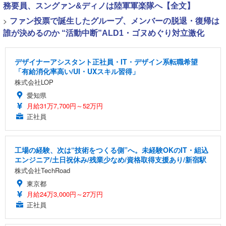
務要員、スングァン&ディノは陸軍軍楽隊へ【全文】
>
ファン投票で誕生したグループ、メンバーの脱退・復帰は
誰が決めるのか “活動中断”ALD1・ゴヌめぐり対立激化
デザイナーアシスタント正社員・IT・デザイン系転職希望
「有給消化率高い/UI・UXスキル習得」
株式会社LOP
愛知県
月給31万7,700円～52万円
正社員
工場の経験、次は“技術をつくる側”へ。未経験OKのIT・組込
エンジニア/土日祝休み/残業少なめ/資格取得支援あり/新宿駅
株式会社TechRoad
東京都
月給24万3,000円～27万円
正社員