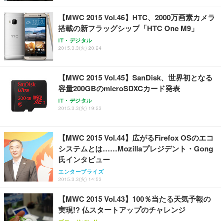
能 人間工学 椅子 腰サポート 90度跳ね上げ式アーム
ort/VGA スピーカー内蔵 高さ調整 スイベル VESA対
超厚型 お徳用 ワイド 100枚入 (x 1) (ケース販売)
【MWC 2015 Vol.46】HTC、2000万画素カメラ
レスト 3Dヘッドレスト ハンガー付き 高反発クッシ
応 ComfortView ビジネス向け
￥7,680
￥15,800
￥3,670
ョン PCチェア 通気性メッシュ ゲーミング/勉強/事
搭載の新フラッグシップ「HTC One M9」
務用 おしゃれ パソコンチェア (ホワイト)
IT・デジタル
ANDWINT オフィスチェア デスクチェア 肘なし メ
【MiniLED/24.5inch/280Hz/FHD】GRAPHT THE S
2015.3.3(火) 20:24
アイリスオーヤマ ペットシーツ 超厚型 お徳用 レギ
ッシュ 通気性 ランバーサポート付き 腰サポート ガ
HOOTER Gaming Monitor 24” Essential ゲーミン
ュラー 200枚入【Amazon.co.jp限定】
ス圧無段階昇降 360度回転 キャスター付き コンパク
グモニター QD 24.5インチ 1ms FHD 量子ドット 残
ト 幅52×奥行58.5×高さ84～96cm テレワーク 在宅
像低減 (3年保証 | 輝点保証 | 日本メーカー)
￥3,731
【MWC 2015 Vol.45】SanDisk、世界初となる
￥4,139
￥34,980
勤務 ブラック
容量200GBのmicroSDXCカード発表
IT・デジタル
2015.3.3(火) 19:23
【MWC 2015 Vol.44】広がるFirefox OSのエコ
システムとは……Mozillaプレジデント・Gong
氏インタビュー
エンタープライズ
2015.3.3(火) 14:53
【MWC 2015 Vol.43】100％当たる天気予報の
実現!? 仏スタートアップのチャレンジ