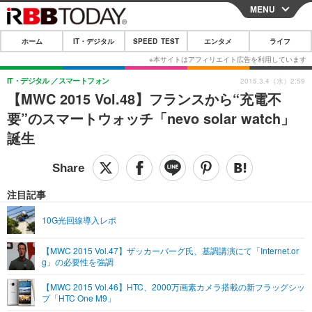
MENU
CLOSE
ホーム
IT・デジタル
SPEED TEST
エンタメ
ライフ
ホーム
IT・デジタル
IT・デジタル
スマートフォン
2015.3.4（水）2:59
【MWC 2015 Vol.48】フランスから“充電不
IT・デジタルTOP
スマートフォン
SPEED TEST
要”のスマートウォッチ「nevo solar watch」
ネタ
ガジェット・ツール
誕生
エンタメ
ショッピング
その他
エンタメTOP
映画・ドラマ
ライフ
韓流・K-POP
韓国・芸能
注目記事
ライフTOP
グルメ
リリース一覧
音楽
スポーツ
10G光回線導入レポ
ペット
ショッピング
プッシュ通知の停止方法
グラビア
ブログ
その他
【MWC 2015 Vol.47】ザッカーバーグ氏、基調講演にて「Internet.or
g」の必要性を強調
ショッピング
その他
【MWC 2015 Vol.46】HTC、2000万画素カメラ搭載の新フラッグシッ
プ「HTC One M9」