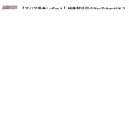
【アジア美食レポート】編集部注目のYouTuberがオス
スメ！タイ・バンコクに行ったら食べたいグルメをチ
ェック
【エンタメRBB】注目の人にインタビュー
【坂道グループニュース】ーエンタメRBBー
今観るべきオススメ「韓国ドラマ」
快適デスクのヒントが満載！こだわりデスクツアー
【進化するオフィス】