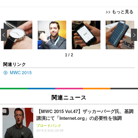
>> もっと見る
[EdoErgo] オフィスチェア 椅子 テレワーク 疲れな
EIZO ビジネス向けプレミアムモニター | FlexScan
Amazonベーシック ペットシーツ 薄型 レギュラー 1
い 跳ね上げ式アームレスト コンパクト 約105度ロッ
EV3240X-WT | 31.5型4K UHD・USB Type-C・ホワ
‹
回使い捨て 無香料 ホワイト 300枚
キング pc 事務椅子 360度回転 座面昇降 強化ナイロ
イト
ン樹脂ベース 通気性メッシュ 在宅ワーク H-WY01
￥3,373
￥5,699
￥105,595
(黒網+黒枠+黒足)
1
/
2
EIZO ビジネス向けプレミアムモニター | FlexScan
SIHOO B100 オフィスチェア／デスクチェア メッシ
Amazonベーシック ペットシーツ 厚型 ワイド 42枚
関連リンク
EV2740X-WT | 27.0型4K UHD・USB Type-C・ホワ
ュチェア 人間工学 疲れない ブラック
x2袋(84枚) ホワイト(吸収面:ライトブルー)
イト
MWC 2015
￥27,999
￥3,234
￥109,572
Sezlife オフィスチェア デスクチェア 疲れない テレ
関連ニュース
【純正品】27"ゲーミングモニター DualSense 充電
ネオ・ルーライフ ネオ・オムツ L 中型犬用 26枚入
ワーク チェア 強化バックレスト 30度ロッキング機
フック付き（CFI-ZDM1J）
り 単品
能 人間工学 椅子 腰サポート 90度跳ね上げ式アーム
【MWC 2015 Vol.47】ザッカーバーグ氏、基調
レスト 3Dヘッドレスト ハンガー付き 高反発クッシ
￥49,979
￥1,800
￥7,680
講演にて「Internet.org」の必要性を強調
ョン PCチェア 通気性メッシュ ゲーミング/勉強/事
務用 おしゃれ パソコンチェア (ブラック)
ブロードバンド
2015.3.3(火) 22:09
Sezlife オフィスチェア デスクチェア 疲れない テレ
【整備済み品】Dell E2724HS 27インチ 液晶モニタ
Smart Basic(スマートベーシック) 【Amazon.co.jp
ワーク チェア 強化バックレスト 30度ロッキング機
ー フルHD（1920×1080）VA 非光沢 HDMI/DisplayP
限定】 Smart Basic アイリスオーヤマ ペットシーツ