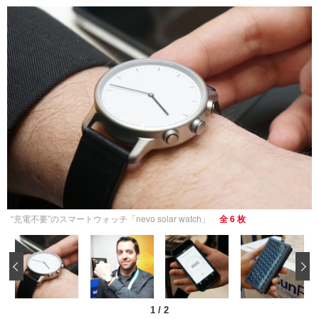
“充電不要”のスマートウォッチ「nevo solar watch」
全 6 枚
‹
1
/
2