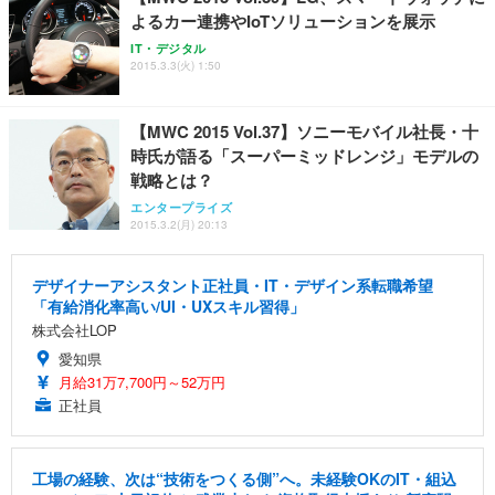
よるカー連携やIoTソリューションを展示
IT・デジタル
2015.3.3(火) 1:50
【MWC 2015 Vol.37】ソニーモバイル社長・十
時氏が語る「スーパーミッドレンジ」モデルの
戦略とは？
エンタープライズ
2015.3.2(月) 20:13
デザイナーアシスタント正社員・IT・デザイン系転職希望
「有給消化率高い/UI・UXスキル習得」
株式会社LOP
愛知県
月給31万7,700円～52万円
正社員
工場の経験、次は“技術をつくる側”へ。未経験OKのIT・組込