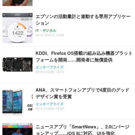
ワーク チェア 強化バックレスト 30度ロッキング機
ー フルHD（1920×1080）VA 非光沢 HDMI/DisplayP
限定】 Smart Basic アイリスオーヤマ ペットシーツ
能 人間工学 椅子 腰サポート 90度跳ね上げ式アーム
ort/VGA スピーカー内蔵 高さ調整 スイベル VESA対
超厚型 お徳用 ワイド 100枚入 (x 1) (ケース販売)
エプソンの活動量計と連動する専用アプリケー
レスト 3Dヘッドレスト ハンガー付き 高反発クッシ
応 ComfortView ビジネス向け
￥7,680
￥15,800
￥3,670
ョン PCチェア 通気性メッシュ ゲーミング/勉強/事
ション
務用 おしゃれ パソコンチェア (ホワイト)
IT・デジタル
ANDWINT オフィスチェア デスクチェア 肘なし メ
【MiniLED/24.5inch/280Hz/FHD】GRAPHT THE S
2014.10.4(土) 15:06
アイリスオーヤマ ペットシーツ 超厚型 お徳用 レギ
ッシュ 通気性 ランバーサポート付き 腰サポート ガ
HOOTER Gaming Monitor 24” Essential ゲーミン
ュラー 200枚入【Amazon.co.jp限定】
ス圧無段階昇降 360度回転 キャスター付き コンパク
グモニター QD 24.5インチ 1ms FHD 量子ドット 残
ト 幅52×奥行58.5×高さ84～96cm テレワーク 在宅
像低減 (3年保証 | 輝点保証 | 日本メーカー)
￥3,731
KDDI、Firefox OS搭載の組み込み機器プラット
￥4,139
￥34,980
勤務 ブラック
フォームを開発……開発者に無償提供
エンタープライズ
2014.10.3(金) 12:12
ANA、スマートフォンアプリで4度目のグッド
デザイン賞を受賞
エンタープライズ
2014.10.2(木) 15:53
ニュースアプリ「SmartNews」、2.0にバージ
ョンアップ……iOS 8に対応、UIを強化