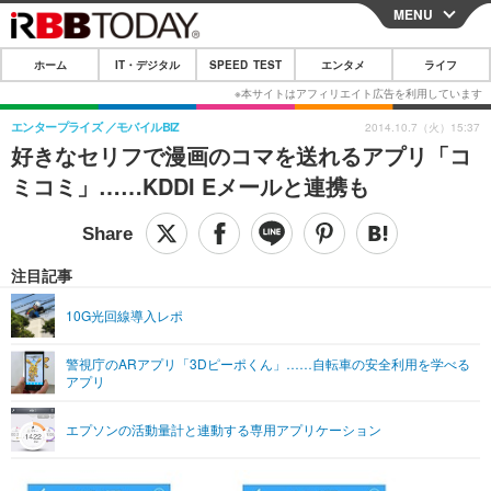
MENU
CLOSE
ホーム
IT・デジタル
SPEED TEST
エンタメ
ライフ
ホーム
IT・デジタル
エンタープライズ
モバイルBIZ
2014.10.7（火）15:37
好きなセリフで漫画のコマを送れるアプリ「コ
IT・デジタルTOP
スマートフォン
SPEED TEST
ミコミ」……KDDI Eメールと連携も
ネタ
ガジェット・ツール
エンタメ
ショッピング
その他
エンタメTOP
映画・ドラマ
ライフ
注目記事
韓流・K-POP
韓国・芸能
ライフTOP
グルメ
リリース一覧
10G光回線導入レポ
音楽
スポーツ
ペット
ショッピング
プッシュ通知の停止方法
警視庁のARアプリ「3Dピーポくん」……自転車の安全利用を学べる
アプリ
グラビア
ブログ
その他
ショッピング
その他
エプソンの活動量計と連動する専用アプリケーション