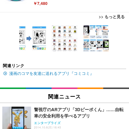
￥7,480
>> もっと見る
[EdoErgo] オフィスチェア 椅子 テレワーク 疲れな
EIZO ビジネス向けプレミアムモニター | FlexScan
Amazonベーシック ペットシーツ 薄型 レギュラー 1
い 跳ね上げ式アームレスト コンパクト 約105度ロッ
EV3240X-WT | 31.5型4K UHD・USB Type-C・ホワ
回使い捨て 無香料 ホワイト 300枚
キング pc 事務椅子 360度回転 座面昇降 強化ナイロ
イト
ン樹脂ベース 通気性メッシュ 在宅ワーク H-WY01
￥3,373
￥5,699
￥105,595
(黒網+黒枠+黒足)
EIZO ビジネス向けプレミアムモニター | FlexScan
SIHOO B100 オフィスチェア／デスクチェア メッシ
Amazonベーシック ペットシーツ 厚型 ワイド 42枚
関連リンク
EV2740X-WT | 27.0型4K UHD・USB Type-C・ホワ
ュチェア 人間工学 疲れない ブラック
x2袋(84枚) ホワイト(吸収面:ライトブルー)
イト
漫画のコマを友達に送れるアプリ『コミコミ』
￥27,999
￥3,234
￥109,572
Sezlife オフィスチェア デスクチェア 疲れない テレ
関連ニュース
【純正品】27"ゲーミングモニター DualSense 充電
ネオ・ルーライフ ネオ・オムツ L 中型犬用 26枚入
ワーク チェア 強化バックレスト 30度ロッキング機
フック付き（CFI-ZDM1J）
り 単品
能 人間工学 椅子 腰サポート 90度跳ね上げ式アーム
警視庁のARアプリ「3Dピーポくん」……自転
レスト 3Dヘッドレスト ハンガー付き 高反発クッシ
￥49,979
￥1,800
￥7,680
車の安全利用を学べるアプリ
ョン PCチェア 通気性メッシュ ゲーミング/勉強/事
務用 おしゃれ パソコンチェア (ブラック)
エンタープライズ
2014.10.6(月) 16:45
Sezlife オフィスチェア デスクチェア 疲れない テレ
【整備済み品】Dell E2724HS 27インチ 液晶モニタ
Smart Basic(スマートベーシック) 【Amazon.co.jp