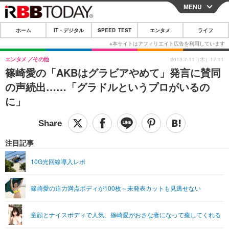
MENU
CLOSE
ホーム
IT・デジタル
SPEED TEST
エンタメ
ライフ
ホーム
IT・デジタル
エンタメ
その他
2013.7.11（木）17:11
篠崎愛の「AKBはグラビアやめて」発言に賛同
IT・デジタルTOP
スマートフォン
SPEED TEST
の声続出……「グラドルというプロがいるの
ネタ
ガジェット・ツール
に」
エンタメ
ショッピング
その他
エンタメTOP
映画・ドラマ
ライフ
韓流・K-POP
韓国・芸能
注目記事
ライフTOP
グルメ
リリース一覧
音楽
スポーツ
10G光回線導入レポ
ペット
ショッピング
プッシュ通知の停止方法
グラビア
ブログ
その他
篠崎愛の迫力満点ボディが100枚～未発表カットも見逃せない
ショッピング
その他
童顔とナイスボディで人気、篠崎愛がおさな妻になって癒してくれる