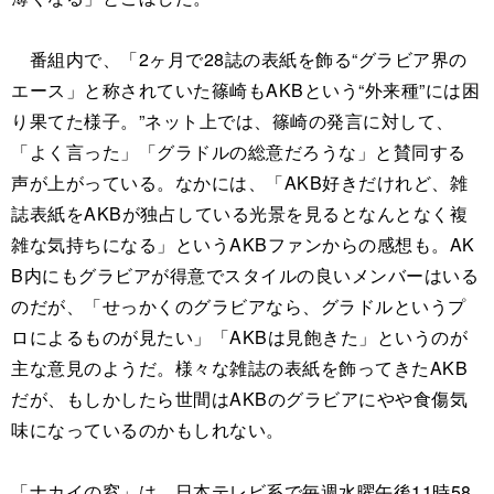
番組内で、「2ヶ月で28誌の表紙を飾る“グラビア界の
エース」と称されていた篠崎もAKBという“外来種”には困
り果てた様子。”ネット上では、篠崎の発言に対して、
「よく言った」「グラドルの総意だろうな」と賛同する
声が上がっている。なかには、「AKB好きだけれど、雑
誌表紙をAKBが独占している光景を見るとなんとなく複
雑な気持ちになる」というAKBファンからの感想も。AK
B内にもグラビアが得意でスタイルの良いメンバーはいる
のだが、「せっかくのグラビアなら、グラドルというプ
ロによるものが見たい」「AKBは見飽きた」というのが
主な意見のようだ。様々な雑誌の表紙を飾ってきたAKB
だが、もしかしたら世間はAKBのグラビアにやや食傷気
味になっているのかもしれない。
「ナカイの窓」は、日本テレビ系で毎週水曜午後11時58