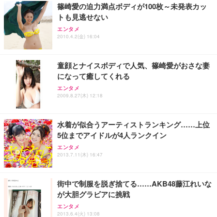
篠崎愛の迫力満点ボディが100枚～未発表カッ
トも見逃せない
Sezlife オフィスチェア デスクチェア 疲れない テレ
【純正品】27"ゲーミングモニター DualSense 充電
ネオ・ルーライフ ネオ・オムツ L 中型犬用 26枚入
エンタメ
ワーク チェア 強化バックレスト 30度ロッキング機
フック付き（CFI-ZDM1J）
り 単品
2010.4.2(金) 16:04
能 人間工学 椅子 腰サポート 90度跳ね上げ式アーム
レスト 3Dヘッドレスト ハンガー付き 高反発クッシ
￥49,979
￥1,800
￥7,680
ョン PCチェア 通気性メッシュ ゲーミング/勉強/事
童顔とナイスボディで人気、篠崎愛がおさな妻
務用 おしゃれ パソコンチェア (ブラック)
になって癒してくれる
Sezlife オフィスチェア デスクチェア 疲れない テレ
【整備済み品】Dell E2724HS 27インチ 液晶モニタ
Smart Basic(スマートベーシック) 【Amazon.co.jp
エンタメ
ワーク チェア 強化バックレスト 30度ロッキング機
ー フルHD（1920×1080）VA 非光沢 HDMI/DisplayP
限定】 Smart Basic アイリスオーヤマ ペットシーツ
2009.8.27(木) 12:18
能 人間工学 椅子 腰サポート 90度跳ね上げ式アーム
ort/VGA スピーカー内蔵 高さ調整 スイベル VESA対
超厚型 お徳用 ワイド 100枚入 (x 1) (ケース販売)
レスト 3Dヘッドレスト ハンガー付き 高反発クッシ
応 ComfortView ビジネス向け
￥7,680
￥15,800
￥3,670
ョン PCチェア 通気性メッシュ ゲーミング/勉強/事
水着が似合うアーティストランキング……上位
務用 おしゃれ パソコンチェア (ホワイト)
5位までアイドルが4人ランクイン
ANDWINT オフィスチェア デスクチェア 肘なし メ
【MiniLED/24.5inch/280Hz/FHD】GRAPHT THE S
アイリスオーヤマ ペットシーツ 超厚型 お徳用 レギ
ッシュ 通気性 ランバーサポート付き 腰サポート ガ
HOOTER Gaming Monitor 24” Essential ゲーミン
エンタメ
ュラー 200枚入【Amazon.co.jp限定】
ス圧無段階昇降 360度回転 キャスター付き コンパク
グモニター QD 24.5インチ 1ms FHD 量子ドット 残
2013.7.11(木) 16:47
ト 幅52×奥行58.5×高さ84～96cm テレワーク 在宅
像低減 (3年保証 | 輝点保証 | 日本メーカー)
￥3,731
￥4,139
￥34,980
勤務 ブラック
街中で制服を脱ぎ捨てる……AKB48藤江れいな
が大胆グラビアに挑戦
エンタメ
2013.6.4(火) 13:08