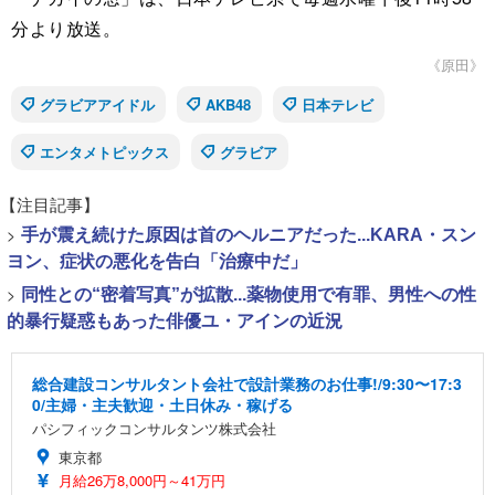
分より放送。
《原田》
グラビアアイドル
AKB48
日本テレビ
エンタメトピックス
グラビア
【注目記事】
>
手が震え続けた原因は首のヘルニアだった...KARA・スン
ヨン、症状の悪化を告白「治療中だ」
>
同性との“密着写真”が拡散...薬物使用で有罪、男性への性
的暴行疑惑もあった俳優ユ・アインの近況
総合建設コンサルタント会社で設計業務のお仕事!/9:30〜17:3
0/主婦・主夫歓迎・土日休み・稼げる
パシフィックコンサルタンツ株式会社
東京都
月給26万8,000円～41万円