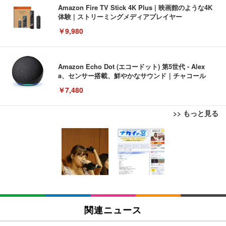
Amazon Fire TV Stick 4K Plus | 映画館のような4K
体験 | ストリーミングメディアプレイヤー
￥9,980
Amazon Echo Dot (エコードット) 第5世代 - Alex
a、センサー搭載、鮮やかなサウンド｜チャコール
￥7,480
>> もっと見る
[EdoErgo] オフィスチェア 椅子 テレワーク 疲れな
EIZO ビジネス向けプレミアムモニター | FlexScan
Amazonベーシック ペットシーツ 薄型 レギュラー 1
い 跳ね上げ式アームレスト コンパクト 約105度ロッ
EV3240X-WT | 31.5型4K UHD・USB Type-C・ホワ
回使い捨て 無香料 ホワイト 300枚
キング pc 事務椅子 360度回転 座面昇降 強化ナイロ
イト
ン樹脂ベース 通気性メッシュ 在宅ワーク H-WY01
￥3,373
￥5,699
￥105,595
(黒網+黒枠+黒足)
EIZO ビジネス向けプレミアムモニター | FlexScan
SIHOO B100 オフィスチェア／デスクチェア メッシ
Amazonベーシック ペットシーツ 厚型 ワイド 42枚
EV2740X-WT | 27.0型4K UHD・USB Type-C・ホワ
ュチェア 人間工学 疲れない ブラック
x2袋(84枚) ホワイト(吸収面:ライトブルー)
関連ニュース
イト
￥27,999
￥3,234
￥109,572