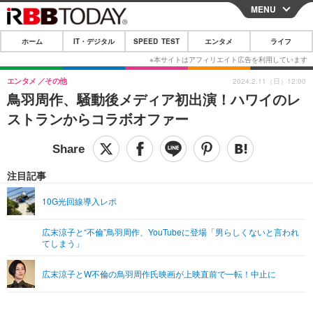
MENU
CLOSE
ホーム
IT・デジタル
SPEED TEST
エンタメ
ライフ
ホーム
IT・デジタル
エンタメ
その他
2024.2.11（日）12:00
鳥羽周作、騒動後メディア初出演！ハワイのレ
IT・デジタルTOP
スマートフォン
SPEED TEST
ストランからコラボオファー
ネタ
ガジェット・ツール
エンタメ
ショッピング
その他
エンタメTOP
映画・ドラマ
ライフ
注目記事
韓流・K-POP
韓国・芸能
ライフTOP
グルメ
リリース一覧
10G光回線導入レポ
音楽
スポーツ
ペット
ショッピング
プッシュ通知の停止方法
広末涼子と“不倫”鳥羽周作、YouTubeに登場「男らしくないと言われ
てしまう」
グラビア
ブログ
その他
ショッピング
その他
広末涼子とW不倫の鳥羽周作氏映画が上映直前で一転！中止に