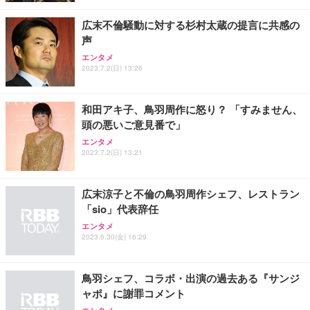
￥7,680
￥15,800
￥3,670
ョン PCチェア 通気性メッシュ ゲーミング/勉強/事
広末不倫騒動に対する杉村太蔵の提言に共感の
務用 おしゃれ パソコンチェア (ホワイト)
声
ANDWINT オフィスチェア デスクチェア 肘なし メ
【MiniLED/24.5inch/280Hz/FHD】GRAPHT THE S
アイリスオーヤマ ペットシーツ 超厚型 お徳用 レギ
ッシュ 通気性 ランバーサポート付き 腰サポート ガ
HOOTER Gaming Monitor 24” Essential ゲーミン
エンタメ
ュラー 200枚入【Amazon.co.jp限定】
ス圧無段階昇降 360度回転 キャスター付き コンパク
グモニター QD 24.5インチ 1ms FHD 量子ドット 残
2023.7.2(日) 13:26
ト 幅52×奥行58.5×高さ84～96cm テレワーク 在宅
像低減 (3年保証 | 輝点保証 | 日本メーカー)
￥3,731
￥4,139
￥34,980
勤務 ブラック
和田アキ子、鳥羽周作に怒り？ 「すみません、
頭の悪いご意見番で」
エンタメ
2023.7.2(日) 13:21
広末涼子と不倫の鳥羽周作シェフ、レストラン
「sio」代表辞任
エンタメ
2023.6.30(金) 16:29
鳥羽シェフ、コラボ・出演の過去ある『サンジ
ャポ』に謝罪コメント