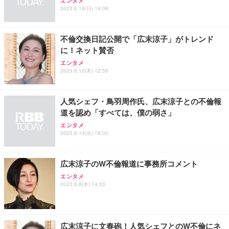
エンタメ
2023.6.18(日) 14:08
不倫交換日記公開で「広末涼子」がトレンド
に！ネット賛否
エンタメ
2023.6.15(木) 12:55
人気シェフ・鳥羽周作氏、広末涼子との不倫報
道を認め「すべては、僕の弱さ」
エンタメ
2023.6.14(水) 18:00
広末涼子のW不倫報道に事務所コメント
エンタメ
2023.6.8(木) 14:33
広末涼子に文春砲！人気シェフとのW不倫にネ