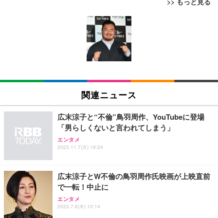
>> もっと見る
[EdoErgo] オフィスチェア 椅子 テレワーク 疲れな
EIZO ビジネス向けプレミアムモニター | FlexScan
Amazonベーシック ペットシーツ 薄型 レギュラー 1
い 跳ね上げ式アームレスト コンパクト 約105度ロッ
EV3240X-WT | 31.5型4K UHD・USB Type-C・ホワ
回使い捨て 無香料 ホワイト 300枚
キング pc 事務椅子 360度回転 座面昇降 強化ナイロ
イト
ン樹脂ベース 通気性メッシュ 在宅ワーク H-WY01
￥3,373
￥5,699
￥105,595
(黒網+黒枠+黒足)
EIZO ビジネス向けプレミアムモニター | FlexScan
SIHOO B100 オフィスチェア／デスクチェア メッシ
Amazonベーシック ペットシーツ 厚型 ワイド 42枚
EV2740X-WT | 27.0型4K UHD・USB Type-C・ホワ
ュチェア 人間工学 疲れない ブラック
x2袋(84枚) ホワイト(吸収面:ライトブルー)
関連ニュース
イト
￥27,999
￥3,234
￥109,572
広末涼子と“不倫”鳥羽周作、YouTubeに登場
「男らしくないと言われてしまう」
Sezlife オフィスチェア デスクチェア 疲れない テレ
【純正品】27"ゲーミングモニター DualSense 充電
ネオ・ルーライフ ネオ・オムツ L 中型犬用 26枚入
エンタメ
ワーク チェア 強化バックレスト 30度ロッキング機
フック付き（CFI-ZDM1J）
り 単品
2023.11.7(火) 18:24
能 人間工学 椅子 腰サポート 90度跳ね上げ式アーム
レスト 3Dヘッドレスト ハンガー付き 高反発クッシ
￥49,979
￥1,800
￥7,680
ョン PCチェア 通気性メッシュ ゲーミング/勉強/事
広末涼子とW不倫の鳥羽周作氏映画が上映直前
務用 おしゃれ パソコンチェア (ブラック)
で一転！中止に
Sezlife オフィスチェア デスクチェア 疲れない テレ
【整備済み品】Dell E2724HS 27インチ 液晶モニタ
Smart Basic(スマートベーシック) 【Amazon.co.jp
エンタメ
ワーク チェア 強化バックレスト 30度ロッキング機
ー フルHD（1920×1080）VA 非光沢 HDMI/DisplayP
限定】 Smart Basic アイリスオーヤマ ペットシーツ
2023.7.6(木) 10:14
能 人間工学 椅子 腰サポート 90度跳ね上げ式アーム
ort/VGA スピーカー内蔵 高さ調整 スイベル VESA対
超厚型 お徳用 ワイド 100枚入 (x 1) (ケース販売)
レスト 3Dヘッドレスト ハンガー付き 高反発クッシ
応 ComfortView ビジネス向け