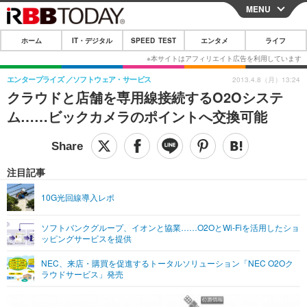
MENU
CLOSE
ホーム
IT・デジタル
SPEED TEST
エンタメ
ライフ
ホーム
IT・デジタル
エンタープライズ
ソフトウェア・サービス
2013.4.8（月）13:24
クラウドと店舗を専用線接続するO2Oシステ
IT・デジタルTOP
スマートフォン
SPEED TEST
ム……ビックカメラのポイントへ交換可能
ネタ
ガジェット・ツール
エンタメ
ショッピング
その他
エンタメTOP
映画・ドラマ
ライフ
注目記事
韓流・K-POP
韓国・芸能
ライフTOP
グルメ
リリース一覧
10G光回線導入レポ
音楽
スポーツ
ペット
ショッピング
プッシュ通知の停止方法
ソフトバンクグループ、イオンと協業……O2OとWi-Fiを活用したショ
ッピングサービスを提供
グラビア
ブログ
その他
NEC、来店・購買を促進するトータルソリューション「NEC O2Oク
ショッピング
その他
ラウドサービス」発売