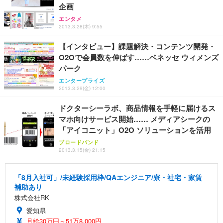
アイリスオーヤマ ペットシーツ 超厚型 お徳用 レギ
企画
ッシュ 通気性 ランバーサポート付き 腰サポート ガ
HOOTER Gaming Monitor 24” Essential ゲーミン
ュラー 200枚入【Amazon.co.jp限定】
ス圧無段階昇降 360度回転 キャスター付き コンパク
グモニター QD 24.5インチ 1ms FHD 量子ドット 残
エンタメ
ト 幅52×奥行58.5×高さ84～96cm テレワーク 在宅
像低減 (3年保証 | 輝点保証 | 日本メーカー)
￥3,731
2013.3.28(木) 9:55
￥4,139
￥34,980
勤務 ブラック
【インタビュー】課題解決・コンテンツ開発・
O2Oで会員数を伸ばす……ベネッセ ウィメンズ
パーク
エンタープライズ
2013.3.29(金) 12:00
ドクターシーラボ、商品情報を手軽に届けるス
マホ向けサービス開始…… メディアシークの
「アイコニット」O2O ソリューションを活用
ブロードバンド
2013.3.15(金) 21:15
「8月入社可」/未経験採用枠/QAエンジニア/寮・社宅・家賃
補助あり
株式会社RK
愛知県
月給30万円～51万8,000円