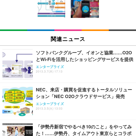
回使い捨て 無香料 ホワイト 300枚
キング pc 事務椅子 360度回転 座面昇降 強化ナイロ
イト
ン樹脂ベース 通気性メッシュ 在宅ワーク H-WY01
￥3,373
￥5,699
￥105,595
(黒網+黒枠+黒足)
EIZO ビジネス向けプレミアムモニター | FlexScan
SIHOO B100 オフィスチェア／デスクチェア メッシ
Amazonベーシック ペットシーツ 厚型 ワイド 42枚
EV2740X-WT | 27.0型4K UHD・USB Type-C・ホワ
ュチェア 人間工学 疲れない ブラック
x2袋(84枚) ホワイト(吸収面:ライトブルー)
関連ニュース
イト
￥27,999
￥3,234
￥109,572
ソフトバンクグループ、イオンと協業……O2O
とWi-Fiを活用したショッピングサービスを提供
Sezlife オフィスチェア デスクチェア 疲れない テレ
【純正品】27"ゲーミングモニター DualSense 充電
ネオ・ルーライフ ネオ・オムツ L 中型犬用 26枚入
エンタープライズ
ワーク チェア 強化バックレスト 30度ロッキング機
2013.3.7(木) 17:13
フック付き（CFI-ZDM1J）
り 単品
能 人間工学 椅子 腰サポート 90度跳ね上げ式アーム
レスト 3Dヘッドレスト ハンガー付き 高反発クッシ
￥49,979
￥1,800
￥7,680
ョン PCチェア 通気性メッシュ ゲーミング/勉強/事
NEC、来店・購買を促進するトータルソリュー
務用 おしゃれ パソコンチェア (ブラック)
ション「NEC O2Oクラウドサービス」発売
Sezlife オフィスチェア デスクチェア 疲れない テレ
【整備済み品】Dell E2724HS 27インチ 液晶モニタ
Smart Basic(スマートベーシック) 【Amazon.co.jp
エンタープライズ
ワーク チェア 強化バックレスト 30度ロッキング機
ー フルHD（1920×1080）VA 非光沢 HDMI/DisplayP
限定】 Smart Basic アイリスオーヤマ ペットシーツ
2013.3.5(火) 13:03
能 人間工学 椅子 腰サポート 90度跳ね上げ式アーム
ort/VGA スピーカー内蔵 高さ調整 スイベル VESA対
超厚型 お徳用 ワイド 100枚入 (x 1) (ケース販売)
レスト 3Dヘッドレスト ハンガー付き 高反発クッシ
応 ComfortView ビジネス向け
￥7,680
￥15,800
￥3,670
ョン PCチェア 通気性メッシュ ゲーミング/勉強/事
「伊勢丹新宿でやるべき10のこと」をやってみ
務用 おしゃれ パソコンチェア (ホワイト)
た！……伊勢丹、タイムアウト東京らとコラボ
ANDWINT オフィスチェア デスクチェア 肘なし メ
【MiniLED/24.5inch/280Hz/FHD】GRAPHT THE S