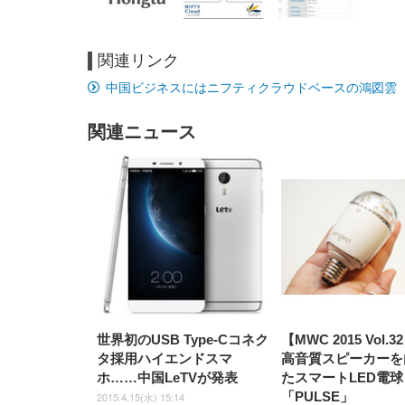
関連リンク
EIZO ビジネス向けプレミア
EIZO ビジネス向けプレミア
【純
[EdoErgo] オフィスチェア 椅
Amazonベーシック ペットシ
SIHOO B100 オフィスチェア
Amazonベーシック ペットシ
ムモニター | FlexScan
ムモニター | FlexScan
ニタ
中国ビジネスにはニフティクラウドベースの鴻図雲（
子 テレワーク 疲れない 跳ね
ーツ 薄型 レギュラー 1回使い
／デスクチェア メッシュチェ
ーツ 厚型 ワイド 42枚x2袋(84
EV3240X-WT | 31.5型4K
EV2740X-WT | 27.0型4K
ク付
上げ式アームレスト コンパク
捨て 無香料 ホワイト 300枚
ア 人間工学 疲れない ブラッ
枚) ホワイト(吸収面:ライトブ
UHD・USB Type-C・ホワイ
UHD・USB Type-C・ホワイ
ト 約105度ロッキング pc 事務
￥105,595
￥109,572
ク
ルー)
￥4
ト
ト
関連ニュース
￥5,699
￥3,373
￥27,999
￥3,234
椅子 360度回転 座面昇降 強化
ナイロン樹脂ベース 通気性メ
ッシュ 在宅ワーク H-
WY01(黒網+黒枠+黒足)
世界初のUSB Type-Cコネク
【MWC 2015 Vol.
タ採用ハイエンドスマ
高音質スピーカーを
ホ……中国LeTVが発表
たスマートLED電球
「PULSE」
2015.4.15(水) 15:14