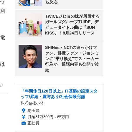
つ
も反応
百利
TWICEジヒョの妹が所属する
ガールズグループTUIDE、デ
ビュータイトル曲は『SUN
KISS』！8月24日リリース
電
SHINee・NCTの追っかけフ
ァン、俳優ファン・ジョンミ
ンに“乗り換え”てストーカー
は
行為か 通話内容も公開で波
紋
晶》
「年間休日120日以上」IT基盤の設定スタ
ッフ/昇給・賞与あり/社会保険完備
株式会社小林
埼玉県
月給31万800円～65万円
正社員