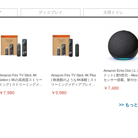
ア
ディスプレイ
犬用トイレ
Amazon Echo Dot (
Amazon Fire TV Stick 4K
Amazon Fire TV Stick 4K Plus
ドット) 第5世代 - Ale
Select | 4Kの高画質ストリー
| 映画館のような4K体験 | スト
センサー搭載、鮮やか
ミング | ストリーミングメデ
リーミングメディアプレイヤ
サウンド｜チャコール
￥7,480
ィアプレイヤー
ー
￥7,980
￥9,980
>> もっ