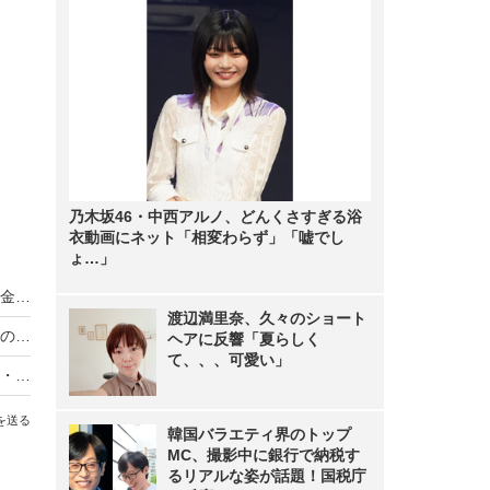
乃木坂46・中西アルノ、どんくさすぎる浴
衣動画にネット「相変わらず」「嘘でし
ょ…」
セキュアな環境と運用負担軽減を提供する月額課金のプライベートクラウドサービス
渡辺満里奈、久々のショート
【PR】初期設定15分＆アプリで機能拡張！ EMCのハイブリッドクラウド「VSPEX BLUE」とは？
ヘアに反響「夏らしく
て、、、可愛い」
ドコモが企業のクラウド導入を支援……「ドコモ・クラウドパッケージ」提供開始
を送る
韓国バラエティ界のトップ
MC、撮影中に銀行で納税す
るリアルな姿が話題！国税庁