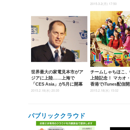
2015.3.2(月) 17:50
世界最大の家電見本市がア
チームしゃちほこ、
ジアに上陸……上海で
上陸記念！ マカオ
「CES Asia」が5月に開幕
香港でiTunes配信
2015.2.18(水) 20:35
2015.2.18(水) 15:02
パブリッククラウド