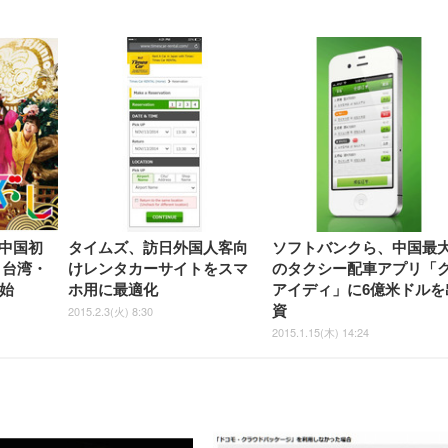
中国初
タイムズ、訪日外国人客向
ソフトバンクら、中国最
・台湾・
けレンタカーサイトをスマ
のタクシー配車アプリ「
開始
ホ用に最適化
アイディ」に6億米ドルを
資
2015.2.3(火) 8:30
2015.1.15(木) 14:24