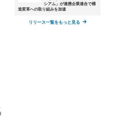
シアム」が連携企業連合で構
造変革への取り組みを加速
リリース一覧をもっと見る
FHD】
ェ
ット
 メ
レギ
 ゲ
ーサ
ンチ
 ガ
 (3
回
ー)
ンパ
高さ
 在
ト
訪