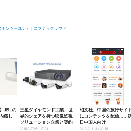
【整備済み品】Dell
【MiniLED/24.5inch/280Hz/
正品】27"ゲーミングモ
ANDWINT オフィスチ
アイリスオーヤマ ペ
Sezlife オフィスチェア デスク
ネオ・ルーライフ ネオ・オム
E2724HS 27インチ 液晶モ
Sezlife オフィスチェア デスク
Smart Basic(スマートベーシ
GRAPHT THE SHOOTER
ー DualSense 充電フッ
ア デスクチェア 肘なし
ホンツーユン） | ニフティクラウド
シーツ 超厚型 お徳用 
チェア 疲れない テレワーク
ツ L 中型犬用 26枚入り 単品
ニター フル
チェア 疲れない テレワーク
ック) 【Amazon.co.jp限定】
Gaming Monitor 24” Essential
き（CFI-ZDM1J）
ッシュ 通気性 ランバ
ュラー 200枚入
チェア 強化バックレスト 30
HD（1920×1080）VA 非光
チェア 強化バックレスト 30度
Smart Basic アイリスオーヤマ
ーミングモニター QD 24.5イ
ポート付き 腰サポート
【Amazon.co.jp限定】
￥1,800
￥15,800
￥34,980
9,979
度ロッキング機能 人間工学 椅
沢 HDMI/DisplayPort/VGA
ロッキング機能 人間工学 椅子
ペットシーツ 超厚型 お徳用
￥4,139
￥3,731
1ms FHD 量子ドット 残像低減
ス圧無段階昇降 360度
￥7,680
￥7,680
￥3,670
子 腰サポート 90度跳ね上げ
スピーカー内蔵 高さ調整 ス
腰サポート 90度跳ね上げ式ア
ワイド 100枚入 (x 1) (ケース
年保証 | 輝点保証 | 日本メーカ
転 キャスター付き コ
式アームレスト 3Dヘッドレス
イベル VESA対応
ームレスト 3Dヘッドレスト
販売)
クト 幅52×奥行58.5×
ト ハンガー付き 高反発クッシ
ComfortView ビジネス向け
ハンガー付き 高反発クッショ
84～96cm テレワーク
ョン PCチェア 通気性メッシ
ン PCチェア 通気性メッシュ
宅勤務 ブラック
ュ ゲーミング/勉強/事務用 お
ゲーミング/勉強/事務用 おし
しゃれ パソコンチェア (ブラ
ゃれ パソコンチェア (ホワイ
ック)
ト)
32】JBLの
三星ダイヤモンド工業、世
昭文社、中国の旅行サイ
内蔵し
界的シェアを持つ映像監視
にコンテンツを配信……
ソリューション企業と契約
日中国人向け
2015.2.27(金) 17:21
2015.2.18(水) 20:35