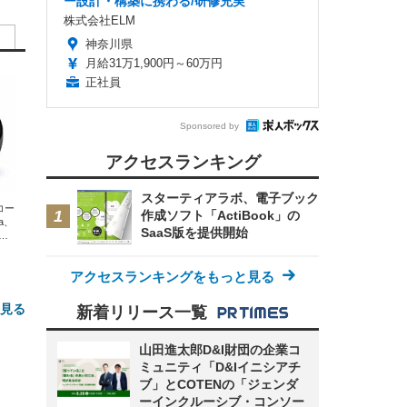
ー設計・構築に携わる/研修充実
株式会社ELM
神奈川県
月給31万1,900円～60万円
正社員
Sponsored by
アクセスランキング
スターティアラボ、電子ブック
エコー
作成ソフト「ActiBook」の
xa、
SaaS版を提供開始
な
アクセスランキングをもっと見る
と見る
新着リリース一覧
山田進太郎D&I財団の企業コ
ミュニティ「D&Iイニシアチ
ブ」とCOTENの「ジェンダ
ーインクルーシブ・コンソー