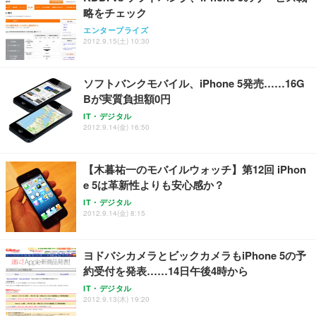
レスト 3Dヘッドレスト ハンガー付き 高反発クッシ
￥49,979
￥1,800
￥7,680
略をチェック
ョン PCチェア 通気性メッシュ ゲーミング/勉強/事
務用 おしゃれ パソコンチェア (ブラック)
エンタープライズ
2012.9.15(土) 10:30
Sezlife オフィスチェア デスクチェア 疲れない テレ
【整備済み品】Dell E2724HS 27インチ 液晶モニタ
Smart Basic(スマートベーシック) 【Amazon.co.jp
ワーク チェア 強化バックレスト 30度ロッキング機
ー フルHD（1920×1080）VA 非光沢 HDMI/DisplayP
限定】 Smart Basic アイリスオーヤマ ペットシーツ
能 人間工学 椅子 腰サポート 90度跳ね上げ式アーム
ort/VGA スピーカー内蔵 高さ調整 スイベル VESA対
超厚型 お徳用 ワイド 100枚入 (x 1) (ケース販売)
ソフトバンクモバイル、iPhone 5発売……16G
レスト 3Dヘッドレスト ハンガー付き 高反発クッシ
応 ComfortView ビジネス向け
￥7,680
￥15,800
￥3,670
ョン PCチェア 通気性メッシュ ゲーミング/勉強/事
Bが実質負担額0円
務用 おしゃれ パソコンチェア (ホワイト)
IT・デジタル
ANDWINT オフィスチェア デスクチェア 肘なし メ
【MiniLED/24.5inch/280Hz/FHD】GRAPHT THE S
2012.9.14(金) 16:50
アイリスオーヤマ ペットシーツ 超厚型 お徳用 レギ
ッシュ 通気性 ランバーサポート付き 腰サポート ガ
HOOTER Gaming Monitor 24” Essential ゲーミン
ュラー 200枚入【Amazon.co.jp限定】
ス圧無段階昇降 360度回転 キャスター付き コンパク
グモニター QD 24.5インチ 1ms FHD 量子ドット 残
ト 幅52×奥行58.5×高さ84～96cm テレワーク 在宅
像低減 (3年保証 | 輝点保証 | 日本メーカー)
￥3,731
【木暮祐一のモバイルウォッチ】第12回 iPhon
￥4,139
￥34,980
勤務 ブラック
e 5は革新性よりも安心感か？
IT・デジタル
2012.9.14(金) 8:15
ヨドバシカメラとビックカメラもiPhone 5の予
約受付を発表……14日午後4時から
IT・デジタル
2012.9.13(木) 19:20