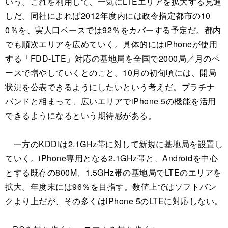
いう。これを利用して、一気にLTEエリアを拡大する見通
しだ。同社によれば2012年度内には政令指定都市の10
0％を、実人口ベースでは92％をカバーする予定だ。都内
でも順次エリアを広めていく。具体的にはiPhoneが使用
する「FDD-LTE」対応の基地局を全国で2000局／月のペ
ースで増やしていくとのこと。10月の初旬頃には、開局
状況を公表できるようにしたいという考えだ。プラチナ
バンドと相まって、広いエリアでiPhone 5の機能を活用
できるようになるという期待感がある。
一方のKDDIは2.1GHz帯に対して新規に基地局を設置し
ていく。iPhone専用となる2.1GHz帯と、Androidを中心
とする既存の800M、1.5GHz帯の基地局でLTEのエリアを
拡大。年度末には96％を目指す。数値上ではソフトバン
クより上だが、その多くはiPhone 5のLTEに対応しない。