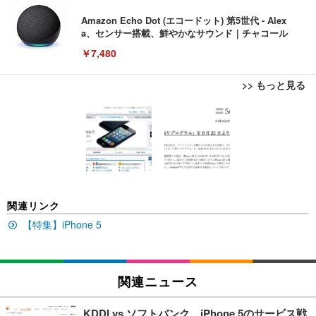
Amazon Echo Dot (エコードット) 第5世代 - Alex
a、センサー搭載、鮮やかなサウンド｜チャコール
￥7,480
>> もっと見る
[EdoErgo] オフィスチェア 椅子 テレワーク 疲れな
EIZO ビジネス向けプレミアムモニター | FlexScan
Amazonベーシック ペットシーツ 薄型 レギュラー 1
い 跳ね上げ式アームレスト コンパクト 約105度ロッ
EV3240X-WT | 31.5型4K UHD・USB Type-C・ホワ
回使い捨て 無香料 ホワイト 300枚
キング pc 事務椅子 360度回転 座面昇降 強化ナイロ
イト
ン樹脂ベース 通気性メッシュ 在宅ワーク H-WY01
￥3,373
￥5,699
￥105,595
(黒網+黒枠+黒足)
EIZO ビジネス向けプレミアムモニター | FlexScan
SIHOO B100 オフィスチェア／デスクチェア メッシ
Amazonベーシック ペットシーツ 厚型 ワイド 42枚
関連リンク
EV2740X-WT | 27.0型4K UHD・USB Type-C・ホワ
ュチェア 人間工学 疲れない ブラック
x2袋(84枚) ホワイト(吸収面:ライトブルー)
イト
【特集】iPhone 5
￥27,999
￥3,234
￥109,572
Sezlife オフィスチェア デスクチェア 疲れない テレ
関連ニュース
【純正品】27"ゲーミングモニター DualSense 充電
ネオ・ルーライフ ネオ・オムツ L 中型犬用 26枚入
ワーク チェア 強化バックレスト 30度ロッキング機
フック付き（CFI-ZDM1J）
り 単品
能 人間工学 椅子 腰サポート 90度跳ね上げ式アーム
KDDI vs ソフトバンク、iPhone 5のサービス戦