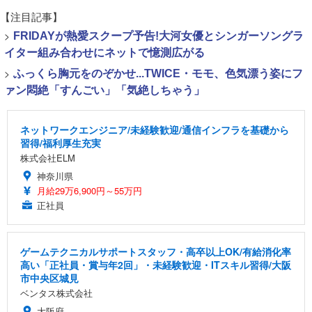
【注目記事】
>
FRIDAYが熱愛スクープ予告!大河女優とシンガーソングラ
イター組み合わせにネットで憶測広がる
>
ふっくら胸元をのぞかせ...TWICE・モモ、色気漂う姿にフ
ァン悶絶「すんごい」「気絶しちゃう」
ネットワークエンジニア/未経験歓迎/通信インフラを基礎から
習得/福利厚生充実
株式会社ELM
神奈川県
月給29万6,900円～55万円
正社員
ゲームテクニカルサポートスタッフ・高卒以上OK/有給消化率
高い「正社員・賞与年2回」・未経験歓迎・ITスキル習得/大阪
市中央区城見
ベンタス株式会社
大阪府