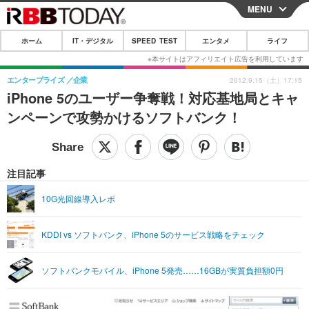
MENU
CLOSE
ホーム
IT・デジタル
SPEED TEST
エンタメ
ライフ
ホーム
IT・デジタル
エンタープライズ
企業
2012.9.15（土）17:15
iPhone 5のユーザー争奪戦！対応基地局とキャ
IT・デジタルTOP
スマートフォン
SPEED TEST
ンペーンで攻勢かけるソフトバンク！
ネタ
ガジェット・ツール
エンタメ
ショッピング
その他
エンタメTOP
映画・ドラマ
ライフ
注目記事
韓流・K-POP
韓国・芸能
ライフTOP
グルメ
リリース一覧
10G光回線導入レポ
音楽
スポーツ
ペット
ショッピング
プッシュ通知の停止方法
KDDI vs ソフトバンク、iPhone 5のサービス戦略をチェック
グラビア
ブログ
その他
ショッピング
その他
ソフトバンクモバイル、iPhone 5発売……16GBが実質負担額0円