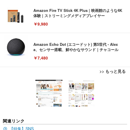
Amazon Fire TV Stick 4K Plus | 映画館のような4K
体験 | ストリーミングメディアプレイヤー
￥9,980
Amazon Echo Dot (エコードット) 第5世代 - Alex
a、センサー搭載、鮮やかなサウンド｜チャコール
￥7,480
>> もっと見る
[EdoErgo] オフィスチェア 椅子 テレワーク 疲れな
EIZO ビジネス向けプレミアムモニター | FlexScan
Amazonベーシック ペットシーツ 薄型 レギュラー 1
い 跳ね上げ式アームレスト コンパクト 約105度ロッ
EV3240X-WT | 31.5型4K UHD・USB Type-C・ホワ
回使い捨て 無香料 ホワイト 300枚
キング pc 事務椅子 360度回転 座面昇降 強化ナイロ
イト
ン樹脂ベース 通気性メッシュ 在宅ワーク H-WY01
￥3,373
￥5,699
￥105,595
(黒網+黒枠+黒足)
EIZO ビジネス向けプレミアムモニター | FlexScan
SIHOO B100 オフィスチェア／デスクチェア メッシ
Amazonベーシック ペットシーツ 厚型 ワイド 42枚
関連リンク
EV2740X-WT | 27.0型4K UHD・USB Type-C・ホワ
ュチェア 人間工学 疲れない ブラック
x2袋(84枚) ホワイト(吸収面:ライトブルー)
イト
【特集】SNS