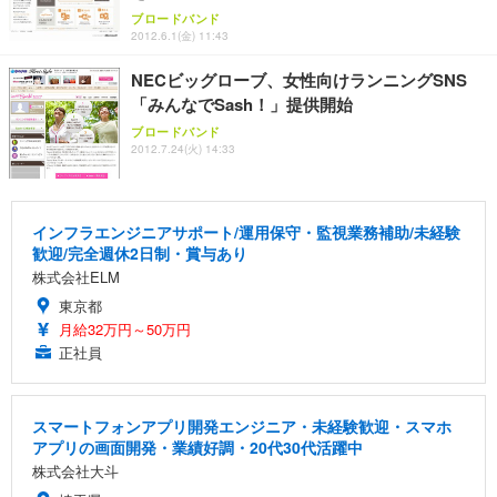
ブロードバンド
2012.6.1(金) 11:43
NECビッグローブ、女性向けランニングSNS
「みんなでSash！」提供開始
ブロードバンド
2012.7.24(火) 14:33
インフラエンジニアサポート/運用保守・監視業務補助/未経験
歓迎/完全週休2日制・賞与あり
株式会社ELM
東京都
月給32万円～50万円
正社員
スマートフォンアプリ開発エンジニア・未経験歓迎・スマホ
アプリの画面開発・業績好調・20代30代活躍中
株式会社大斗