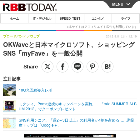
MENU
CLOSE
ホーム
IT・デジタル
SPEED TEST
エンタメ
ライフ
ホーム
IT・デジタル
ブロードバンド
ウェブ
2012.8.8（水）12:19
OKWaveと日本マイクロソフト、ショッピング
IT・デジタルTOP
スマートフォン
SPEED TEST
SNS「myFave」を一般公開
ネタ
ガジェット・ツール
エンタメ
ショッピング
その他
エンタメTOP
映画・ドラマ
ライフ
注目記事
韓流・K-POP
韓国・芸能
ライフTOP
グルメ
リリース一覧
10G光回線導入レポ
音楽
スポーツ
ペット
ショッピング
プッシュ通知の停止方法
ミクシィ、Ponta連携のキャンペーンを実施……「mixi SUMMER ALB
UM 2012」でクーポンプレゼント
グラビア
ブログ
その他
SNS利用シニア、「週2～3日以上」の利用者が4割を占める……満足
ショッピング
その他
度トップは「Google＋」