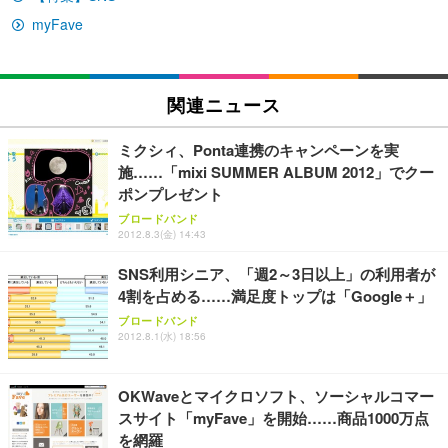
￥27,999
￥3,234
￥109,572
myFave
Sezlife オフィスチェア デスクチェア 疲れない テレ
【純正品】27"ゲーミングモニター DualSense 充電
ネオ・ルーライフ ネオ・オムツ L 中型犬用 26枚入
ワーク チェア 強化バックレスト 30度ロッキング機
フック付き（CFI-ZDM1J）
り 単品
関連ニュース
能 人間工学 椅子 腰サポート 90度跳ね上げ式アーム
レスト 3Dヘッドレスト ハンガー付き 高反発クッシ
￥49,979
￥1,800
￥7,680
ョン PCチェア 通気性メッシュ ゲーミング/勉強/事
ミクシィ、Ponta連携のキャンペーンを実
務用 おしゃれ パソコンチェア (ブラック)
施……「mixi SUMMER ALBUM 2012」でクー
Sezlife オフィスチェア デスクチェア 疲れない テレ
【整備済み品】Dell E2724HS 27インチ 液晶モニタ
Smart Basic(スマートベーシック) 【Amazon.co.jp
ポンプレゼント
ワーク チェア 強化バックレスト 30度ロッキング機
ー フルHD（1920×1080）VA 非光沢 HDMI/DisplayP
限定】 Smart Basic アイリスオーヤマ ペットシーツ
ブロードバンド
能 人間工学 椅子 腰サポート 90度跳ね上げ式アーム
ort/VGA スピーカー内蔵 高さ調整 スイベル VESA対
超厚型 お徳用 ワイド 100枚入 (x 1) (ケース販売)
2012.8.3(金) 14:43
レスト 3Dヘッドレスト ハンガー付き 高反発クッシ
応 ComfortView ビジネス向け
￥7,680
￥15,800
￥3,670
ョン PCチェア 通気性メッシュ ゲーミング/勉強/事
SNS利用シニア、「週2～3日以上」の利用者が
務用 おしゃれ パソコンチェア (ホワイト)
4割を占める……満足度トップは「Google＋」
ANDWINT オフィスチェア デスクチェア 肘なし メ
【MiniLED/24.5inch/280Hz/FHD】GRAPHT THE S
アイリスオーヤマ ペットシーツ 超厚型 お徳用 レギ
ブロードバンド
ッシュ 通気性 ランバーサポート付き 腰サポート ガ
HOOTER Gaming Monitor 24” Essential ゲーミン
ュラー 200枚入【Amazon.co.jp限定】
2012.8.1(水) 18:56
ス圧無段階昇降 360度回転 キャスター付き コンパク
グモニター QD 24.5インチ 1ms FHD 量子ドット 残
ト 幅52×奥行58.5×高さ84～96cm テレワーク 在宅
像低減 (3年保証 | 輝点保証 | 日本メーカー)
￥3,731
￥4,139
￥34,980
勤務 ブラック
OKWaveとマイクロソフト、ソーシャルコマー
スサイト「myFave」を開始……商品1000万点
を網羅