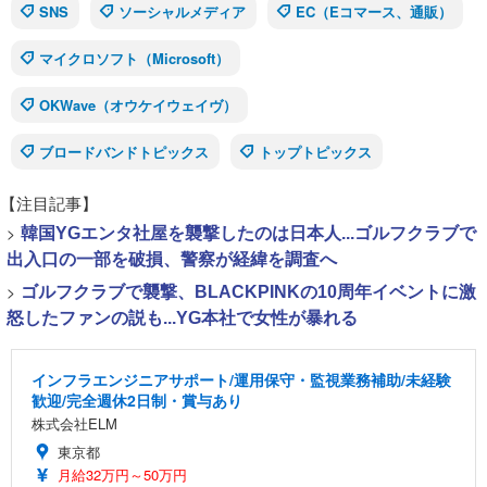
SNS
ソーシャルメディア
EC（Eコマース、通販）
マイクロソフト（Microsoft）
OKWave（オウケイウェイヴ）
ブロードバンドトピックス
トップトピックス
【注目記事】
>
韓国YGエンタ社屋を襲撃したのは日本人...ゴルフクラブで
出入口の一部を破損、警察が経緯を調査へ
>
ゴルフクラブで襲撃、BLACKPINKの10周年イベントに激
怒したファンの説も...YG本社で女性が暴れる
インフラエンジニアサポート/運用保守・監視業務補助/未経験
歓迎/完全週休2日制・賞与あり
株式会社ELM
東京都
月給32万円～50万円