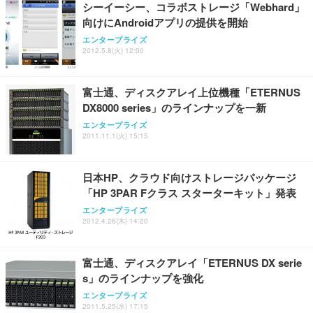
ョン PCチェア 通気性メッシュ ゲーミング/勉強/事
シーイーシー、コラボストレージ「Webhard」
務用 おしゃれ パソコンチェア (ブラック)
向けにAndroidアプリの提供を開始
Sezlife オフィスチェア デスクチェア 疲れない テレ
【整備済み品】Dell E2724HS 27インチ 液晶モニタ
Smart Basic(スマートベーシック) 【Amazon.co.jp
エンタープライズ
ワーク チェア 強化バックレスト 30度ロッキング機
ー フルHD（1920×1080）VA 非光沢 HDMI/DisplayP
限定】 Smart Basic アイリスオーヤマ ペットシーツ
2012.5.8(火) 12:00
能 人間工学 椅子 腰サポート 90度跳ね上げ式アーム
ort/VGA スピーカー内蔵 高さ調整 スイベル VESA対
超厚型 お徳用 ワイド 100枚入 (x 1) (ケース販売)
レスト 3Dヘッドレスト ハンガー付き 高反発クッシ
応 ComfortView ビジネス向け
￥7,680
￥15,800
￥3,670
ョン PCチェア 通気性メッシュ ゲーミング/勉強/事
富士通、ディスクアレイ上位機種「ETERNUS
務用 おしゃれ パソコンチェア (ホワイト)
DX8000 series」のラインナップを一新
ANDWINT オフィスチェア デスクチェア 肘なし メ
【MiniLED/24.5inch/280Hz/FHD】GRAPHT THE S
アイリスオーヤマ ペットシーツ 超厚型 お徳用 レギ
エンタープライズ
ッシュ 通気性 ランバーサポート付き 腰サポート ガ
HOOTER Gaming Monitor 24” Essential ゲーミン
ュラー 200枚入【Amazon.co.jp限定】
2011.11.1(火) 15:15
ス圧無段階昇降 360度回転 キャスター付き コンパク
グモニター QD 24.5インチ 1ms FHD 量子ドット 残
ト 幅52×奥行58.5×高さ84～96cm テレワーク 在宅
像低減 (3年保証 | 輝点保証 | 日本メーカー)
￥3,731
￥4,139
￥34,980
勤務 ブラック
日本HP、クラウド向けストレージパッケージ
「HP 3PAR Fクラス スターターキット」発表
エンタープライズ
2012.4.26(木) 14:20
富士通、ディスクアレイ「ETERNUS DX serie
s」のラインナップを強化
エンタープライズ
2011.5.25(水) 17:15