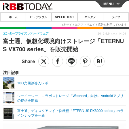
MENU
CLOSE
ホーム
IT・デジタル
SPEED TEST
エンタメ
ライフ
ホーム
IT・デジタル
エンタープライズ
ハードウェア
2012.5.9（水）14:04
富士通、仮想化環境向けストレージ「ETERNU
IT・デジタルTOP
スマートフォン
SPEED TEST
S VX700 series」を販売開始
ネタ
ガジェット・ツール
エンタメ
ショッピング
その他
エンタメTOP
映画・ドラマ
ライフ
注目記事
韓流・K-POP
韓国・芸能
ライフTOP
グルメ
リリース一覧
10G光回線導入レポ
音楽
スポーツ
ペット
ショッピング
プッシュ通知の停止方法
シーイーシー、コラボストレージ「Webhard」向けにAndroidアプリ
の提供を開始
グラビア
ブログ
その他
富士通、ディスクアレイ上位機種「ETERNUS DX8000 series」のラ
ショッピング
その他
インナップを一新