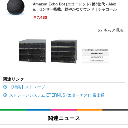
Amazon Echo Dot (エコードット) 第5世代 - Alex
a、センサー搭載、鮮やかなサウンド｜チャコール
￥7,480
>> もっと見る
[EdoErgo] オフィスチェア 椅子 テレワーク 疲れな
EIZO ビジネス向けプレミアムモニター | FlexScan
Amazonベーシック ペットシーツ 薄型 レギュラー 1
い 跳ね上げ式アームレスト コンパクト 約105度ロッ
EV3240X-WT | 31.5型4K UHD・USB Type-C・ホワ
回使い捨て 無香料 ホワイト 300枚
キング pc 事務椅子 360度回転 座面昇降 強化ナイロ
イト
ン樹脂ベース 通気性メッシュ 在宅ワーク H-WY01
￥3,373
￥5,699
￥105,595
(黒網+黒枠+黒足)
EIZO ビジネス向けプレミアムモニター | FlexScan
SIHOO B100 オフィスチェア／デスクチェア メッシ
Amazonベーシック ペットシーツ 厚型 ワイド 42枚
関連リンク
EV2740X-WT | 27.0型4K UHD・USB Type-C・ホワ
ュチェア 人間工学 疲れない ブラック
x2袋(84枚) ホワイト(吸収面:ライトブルー)
イト
【特集】ストレージ
￥27,999
￥3,234
￥109,572
ストレージシステム ETERNUS (エターナス) : 富士通
Sezlife オフィスチェア デスクチェア 疲れない テレ
【純正品】27"ゲーミングモニター DualSense 充電
ネオ・ルーライフ ネオ・オムツ L 中型犬用 26枚入
ワーク チェア 強化バックレスト 30度ロッキング機
フック付き（CFI-ZDM1J）
り 単品
関連ニュース
能 人間工学 椅子 腰サポート 90度跳ね上げ式アーム
レスト 3Dヘッドレスト ハンガー付き 高反発クッシ
￥49,979
￥1,800
￥7,680