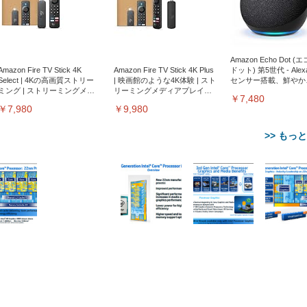
Amazon Echo Dot (
Amazon Fire TV Stick 4K
Amazon Fire TV Stick 4K Plus
ドット) 第5世代 - Ale
Select | 4Kの高画質ストリー
| 映画館のような4K体験 | スト
センサー搭載、鮮やか
ミング | ストリーミングメデ
リーミングメディアプレイヤ
サウンド｜チャコール
￥7,480
ィアプレイヤー
ー
￥7,980
￥9,980
>> もっ
【整備済み品】Dell
【MiniLED/24.5inch/280Hz/