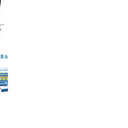
エコー
xa、
な
と見る
FHD】