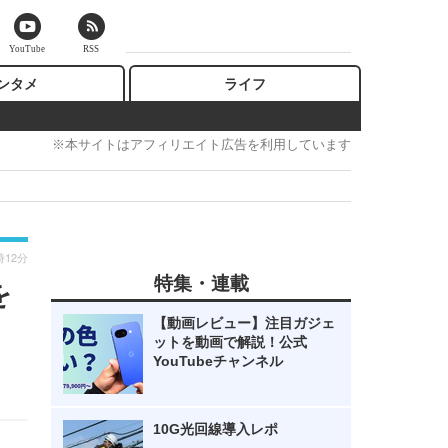
YouTube
RSS
ンタメ
ライフ
※本サイトはアフィリエイト広告を利用しています
時12分
特集・連載
を
【動画レビュー】注目ガジェ
ットを動画で解説！公式
YouTubeチャンネル
10G光回線導入レポ