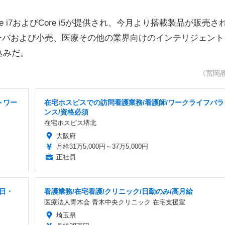
に比べ最大2倍、3年前のプロセッサー搭載PCの最大23倍の速
e i7およびCore i5が提供され、今月より搭載製品が販売さ
C、サーバおよび小売、医療その他の業界向けのインテリジェント
込みだ。
《冨岡
トワー
在宅ホスピスでの訪問看護業務/看護師/ワークライフバラ
ンス/資格必須
在宅ホスピス堺北
大阪府
月給31万5,000円～37万5,000円
正社員
5日・
看護業務/在宅看護/クリニック/日勤のみ/高月給