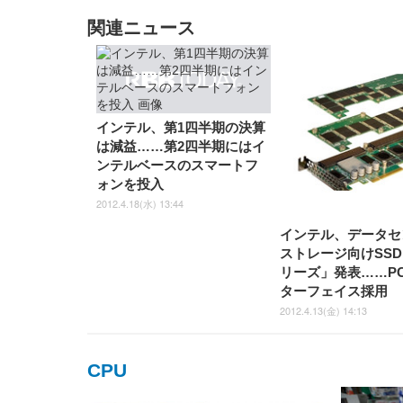
EIZO ビジネス向けプレミア
EIZO ビジネス向けプレミア
【純
[EdoErgo] オフィスチェア 椅
Amazonベーシック ペットシ
SIHOO B100 オフィスチェア
Amazonベーシック ペットシ
ムモニター | FlexScan
ムモニター | FlexScan
ニタ
子 テレワーク 疲れない 跳ね
ーツ 薄型 レギュラー 1回使い
／デスクチェア メッシュチェ
ーツ 厚型 ワイド 42枚x2袋(84
EV3240X-WT | 31.5型4K
EV2740X-WT | 27.0型4K
ク付
上げ式アームレスト コンパク
捨て 無香料 ホワイト 300枚
ア 人間工学 疲れない ブラッ
枚) ホワイト(吸収面:ライトブ
UHD・USB Type-C・ホワイ
UHD・USB Type-C・ホワイ
関連リンク
ト 約105度ロッキング pc 事務
￥105,595
￥109,572
ク
ルー)
￥4
ト
ト
￥5,699
￥3,373
￥27,999
￥3,234
椅子 360度回転 座面昇降 強化
【特集】CPU
ナイロン樹脂ベース 通気性メ
ッシュ 在宅ワーク H-
Intel Core Processor Family
WY01(黒網+黒枠+黒足)
関連ニュース
インテル、第1四半期の決算
は減益……第2四半期にはイ
ンテルベースのスマートフ
ォンを投入
2012.4.18(水) 13:44
インテル、データセ
ストレージ向けSSD
リーズ」発表……PC