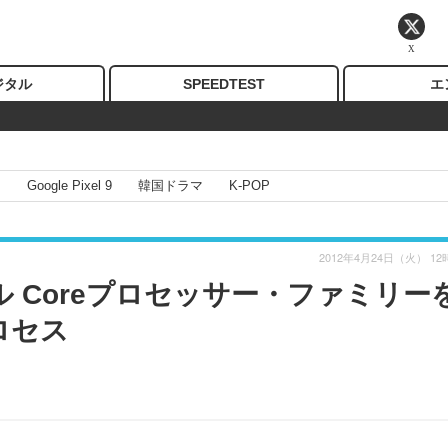
X
ジタル
SPEEDTEST
エ
I
Google Pixel 9
韓国ドラマ
K-POP
2012年4月24日（火） 12
 Coreプロセッサー・ファミリー
ロセス