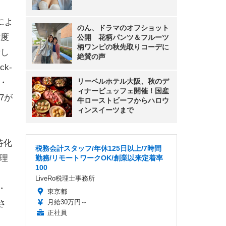
を送る
のん、ドラマのオフショット
公開 花柄パンツ＆フルーツ
柄ワンピの秋先取りコーデに
によ
絶賛の声
積度
リーベルホテル大阪、秋のデ
新し
ィナービュッフェ開催！国産
k-
牛ローストビーフからハロウ
ィンスイーツまで
・
7が
税務会計スタッフ/年休125日以上/7時間
勤務/リモートワークOK/創業以来定着率
100
特化
LiveRo税理士事務所
理
東京都
月給30万円～
正社員
・