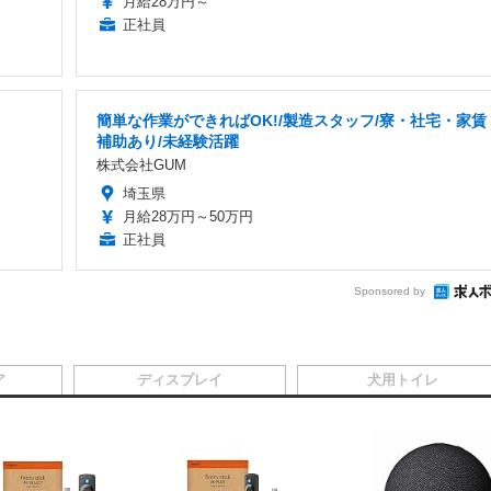
医療法人青木会 青木中央クリニック 在宅支援室
埼玉県
月給28万円～
正社員
簡単な作業ができればOK!/製造スタッフ/寮・社宅・家賃
補助あり/未経験活躍
株式会社GUM
埼玉県
月給28万円～50万円
正社員
Sponsored by
ア
ディスプレイ
犬用トイレ