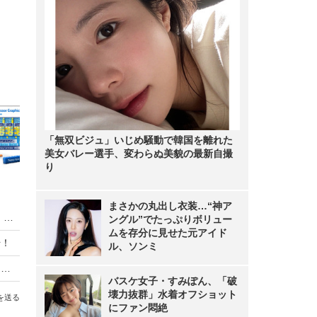
「無双ビジュ」いじめ騒動で韓国を離れた
美女バレー選手、変わらぬ美貌の最新自撮
り
まさかの丸出し衣装…“神ア
ングル”でたっぷりボリュー
ムを存分に見せた元アイド
ル、ソンミ
インテル、第7世代コアプロセッサ「Kaby Lake」を正式発表
バスケ女子・すみぽん、「破
始！
壊力抜群」水着オフショット
にファン悶絶
「CPUガチャ」を探してパーツショップへ行ってみた