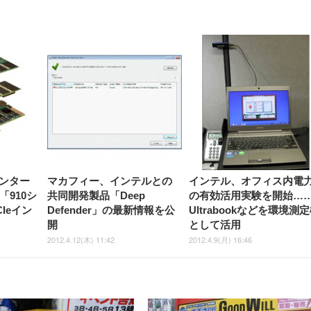
正品】27"ゲーミングモ
ANDWINT オフィスチ
アイリスオーヤマ ペ
Sezlife オフィスチェア デスク
ネオ・ルーライフ ネオ・オム
E2724HS 27インチ 液晶モ
Sezlife オフィスチェア デスク
Smart Basic(スマートベーシ
GRAPHT THE SHOOTER
ー DualSense 充電フッ
ア デスクチェア 肘なし
シーツ 超厚型 お徳用 
チェア 疲れない テレワーク
ツ L 中型犬用 26枚入り 単品
ニター フル
チェア 疲れない テレワーク
ック) 【Amazon.co.jp限定】
Gaming Monitor 24” Essential
き（CFI-ZDM1J）
ッシュ 通気性 ランバ
ュラー 200枚入
チェア 強化バックレスト 30
HD（1920×1080）VA 非光
チェア 強化バックレスト 30度
Smart Basic アイリスオーヤマ
ーミングモニター QD 24.5イ
ポート付き 腰サポート
【Amazon.co.jp限定】
￥1,800
￥15,800
￥34,980
9,979
度ロッキング機能 人間工学 椅
沢 HDMI/DisplayPort/VGA
ロッキング機能 人間工学 椅子
ペットシーツ 超厚型 お徳用
￥4,139
￥3,731
1ms FHD 量子ドット 残像低減
ス圧無段階昇降 360度
￥7,680
￥7,680
￥3,670
子 腰サポート 90度跳ね上げ
スピーカー内蔵 高さ調整 ス
腰サポート 90度跳ね上げ式ア
ワイド 100枚入 (x 1) (ケース
年保証 | 輝点保証 | 日本メーカ
転 キャスター付き コ
式アームレスト 3Dヘッドレス
イベル VESA対応
ームレスト 3Dヘッドレスト
販売)
クト 幅52×奥行58.5×
ト ハンガー付き 高反発クッシ
ComfortView ビジネス向け
ハンガー付き 高反発クッショ
84～96cm テレワーク
ョン PCチェア 通気性メッシ
ン PCチェア 通気性メッシュ
宅勤務 ブラック
ュ ゲーミング/勉強/事務用 お
ゲーミング/勉強/事務用 おし
しゃれ パソコンチェア (ブラ
ゃれ パソコンチェア (ホワイ
ック)
ト)
ンター
マカフィー、インテルとの
インテル、オフィス内電
「910シ
共同開発製品「Deep
の有効活用実験を開始…
Ieイン
Defender」の最新情報を公
Ultrabookなどを環境測