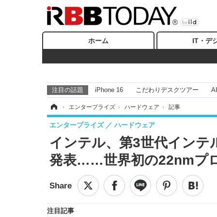
ホーム
IT・デ
注目の話題
iPhone 16
こだわりデスクツアー
A
ホーム
›
エンタープライズ
›
ハードウェア
›
記事
エンタープライズ
ハードウェア
インテル、第3世代インテル
発表……世界初の22nmプ
注目記事