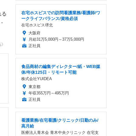
さ
在宅ホスピスでの訪問看護業務/看護師/ワ
ークライフバランス/資格必須
在宅ホスピス堺北
れる
大阪府
月給31万5,000円～37万5,000円
・
正社員
晶》
食品商材の編集ディレクター/紙・WEB媒
体/年休125日・リモート可能
株式会社YUIDEA
東京都
年収355万円～495万円
正社員
看護業務/在宅看護/クリニック/日勤のみ/
高月給
医療法人青木会 青木中央クリニック 在宅支