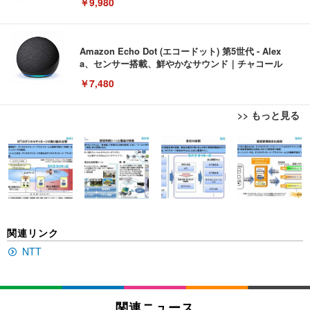
￥9,980
Amazon Echo Dot (エコードット) 第5世代 - Alex
a、センサー搭載、鮮やかなサウンド｜チャコール
￥7,480
>> もっと見る
[EdoErgo] オフィスチェア 椅子 テレワーク 疲れな
EIZO ビジネス向けプレミアムモニター | FlexScan
Amazonベーシック ペットシーツ 薄型 レギュラー 1
い 跳ね上げ式アームレスト コンパクト 約105度ロッ
EV3240X-WT | 31.5型4K UHD・USB Type-C・ホワ
回使い捨て 無香料 ホワイト 300枚
キング pc 事務椅子 360度回転 座面昇降 強化ナイロ
イト
ン樹脂ベース 通気性メッシュ 在宅ワーク H-WY01
￥3,373
￥5,699
￥105,595
(黒網+黒枠+黒足)
EIZO ビジネス向けプレミアムモニター | FlexScan
SIHOO B100 オフィスチェア／デスクチェア メッシ
Amazonベーシック ペットシーツ 厚型 ワイド 42枚
関連リンク
EV2740X-WT | 27.0型4K UHD・USB Type-C・ホワ
ュチェア 人間工学 疲れない ブラック
x2袋(84枚) ホワイト(吸収面:ライトブルー)
イト
NTT
￥27,999
￥3,234
￥109,572
Sezlife オフィスチェア デスクチェア 疲れない テレ
関連ニュース