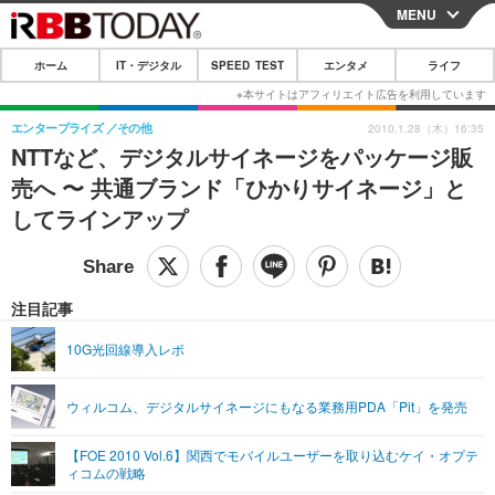
MENU
CLOSE
ホーム
IT・デジタル
SPEED TEST
エンタメ
ライフ
ホーム
IT・デジタル
エンタープライズ
その他
2010.1.28（木）16:35
NTTなど、デジタルサイネージをパッケージ販
IT・デジタルTOP
スマートフォン
SPEED TEST
売へ 〜 共通ブランド「ひかりサイネージ」と
ネタ
ガジェット・ツール
してラインアップ
エンタメ
ショッピング
その他
エンタメTOP
映画・ドラマ
ライフ
韓流・K-POP
韓国・芸能
注目記事
ライフTOP
グルメ
リリース一覧
音楽
スポーツ
10G光回線導入レポ
ペット
ショッピング
プッシュ通知の停止方法
グラビア
ブログ
その他
ウィルコム、デジタルサイネージにもなる業務用PDA「Pit」を発売
ショッピング
その他
【FOE 2010 Vol.6】関西でモバイルユーザーを取り込むケイ・オプテ
ィコムの戦略