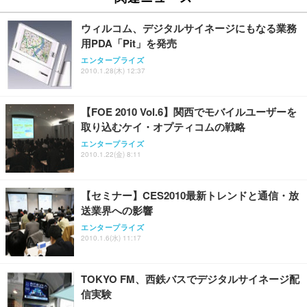
【純正品】27"ゲーミングモニター DualSense 充電
ネオ・ルーライフ ネオ・オムツ L 中型犬用 26枚入
ワーク チェア 強化バックレスト 30度ロッキング機
フック付き（CFI-ZDM1J）
り 単品
能 人間工学 椅子 腰サポート 90度跳ね上げ式アーム
ウィルコム、デジタルサイネージにもなる業務
レスト 3Dヘッドレスト ハンガー付き 高反発クッシ
￥49,979
￥1,800
￥7,680
用PDA「Pit」を発売
ョン PCチェア 通気性メッシュ ゲーミング/勉強/事
務用 おしゃれ パソコンチェア (ブラック)
エンタープライズ
2010.1.28(木) 12:37
Sezlife オフィスチェア デスクチェア 疲れない テレ
【整備済み品】Dell E2724HS 27インチ 液晶モニタ
Smart Basic(スマートベーシック) 【Amazon.co.jp
ワーク チェア 強化バックレスト 30度ロッキング機
ー フルHD（1920×1080）VA 非光沢 HDMI/DisplayP
限定】 Smart Basic アイリスオーヤマ ペットシーツ
能 人間工学 椅子 腰サポート 90度跳ね上げ式アーム
ort/VGA スピーカー内蔵 高さ調整 スイベル VESA対
超厚型 お徳用 ワイド 100枚入 (x 1) (ケース販売)
【FOE 2010 Vol.6】関西でモバイルユーザーを
レスト 3Dヘッドレスト ハンガー付き 高反発クッシ
応 ComfortView ビジネス向け
￥7,680
￥15,800
￥3,670
ョン PCチェア 通気性メッシュ ゲーミング/勉強/事
取り込むケイ・オプティコムの戦略
務用 おしゃれ パソコンチェア (ホワイト)
エンタープライズ
ANDWINT オフィスチェア デスクチェア 肘なし メ
【MiniLED/24.5inch/280Hz/FHD】GRAPHT THE S
2010.1.22(金) 8:11
アイリスオーヤマ ペットシーツ 超厚型 お徳用 レギ
ッシュ 通気性 ランバーサポート付き 腰サポート ガ
HOOTER Gaming Monitor 24” Essential ゲーミン
ュラー 200枚入【Amazon.co.jp限定】
ス圧無段階昇降 360度回転 キャスター付き コンパク
グモニター QD 24.5インチ 1ms FHD 量子ドット 残
ト 幅52×奥行58.5×高さ84～96cm テレワーク 在宅
像低減 (3年保証 | 輝点保証 | 日本メーカー)
￥3,731
【セミナー】CES2010最新トレンドと通信・放
￥4,139
￥34,980
勤務 ブラック
送業界への影響
エンタープライズ
2010.1.6(水) 11:17
TOKYO FM、西鉄バスでデジタルサイネージ配
信実験