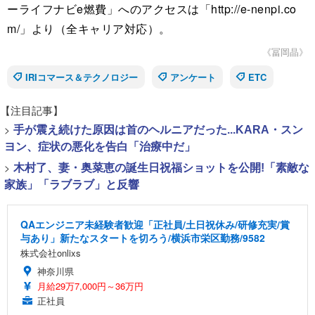
ーライフナビe燃費」へのアクセスは「http://e-nenpi.co
m/」より（全キャリア対応）。
《冨岡晶》
IRIコマース＆テクノロジー
アンケート
ETC
【注目記事】
>
手が震え続けた原因は首のヘルニアだった...KARA・スン
ヨン、症状の悪化を告白「治療中だ」
>
木村了、妻・奥菜恵の誕生日祝福ショットを公開!「素敵な
家族」「ラブラブ」と反響
QAエンジニア未経験者歓迎「正社員/土日祝休み/研修充実/賞
与あり」新たなスタートを切ろう/横浜市栄区勤務/9582
株式会社onlixs
神奈川県
月給29万7,000円～36万円
正社員