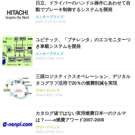
日立、ドライバーのハンドル操作にあわせて自
動でブレーキ制御するシステムを開発
エンタープライズ
2008.10.21(火) 16:22
ユビテック、「プチレンタ」のエコモニターつ
き車載システムを開発
エンタープライズ
2008.9.19(金) 19:27
三国ロジスティクスオペレーション、デジタル
タコグラフ活用で20％の燃費削減を実現
ブロードバンド
2008.9.4(木) 17:58
カタログ値ではない実用燃費日本一のクルマ
は？——e燃費アワード2007-2008
ブロードバンド
2008.3.27(木) 13:01