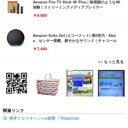
Amazon Fire TV Stick 4K Plus | 映画館のような4K
体験 | ストリーミングメディアプレイヤー
￥9,980
Amazon Echo Dot (エコードット) 第5世代 - Alex
a、センサー搭載、鮮やかなサウンド｜チャコール
￥7,480
>> もっと見る
[EdoErgo] オフィスチェア 椅子 テレワーク 疲れな
EIZO ビジネス向けプレミアムモニター | FlexScan
Amazonベーシック ペットシーツ 薄型 レギュラー 1
い 跳ね上げ式アームレスト コンパクト 約105度ロッ
EV3240X-WT | 31.5型4K UHD・USB Type-C・ホワ
回使い捨て 無香料 ホワイト 300枚
キング pc 事務椅子 360度回転 座面昇降 強化ナイロ
イト
ン樹脂ベース 通気性メッシュ 在宅ワーク H-WY01
￥3,373
￥5,699
￥105,595
(黒網+黒枠+黒足)
EIZO ビジネス向けプレミアムモニター | FlexScan
SIHOO B100 オフィスチェア／デスクチェア メッシ
Amazonベーシック ペットシーツ 厚型 ワイド 42枚
関連リンク
EV2740X-WT | 27.0型4K UHD・USB Type-C・ホワ
ュチェア 人間工学 疲れない ブラック
x2袋(84枚) ホワイト(吸収面:ライトブルー)
イト
携帯クルマネージャe燃費 ｜Response.
￥27,999
￥3,234
￥109,572