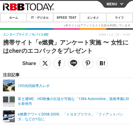
MENU
CLOSE
ホーム
IT・デジタル
SPEED TEST
エンタメ
ライフ
ホーム
IT・デジタル
エンタープライズ
モバイルBIZ
2009.11.2（月）14:59
携帯サイト「e燃費」アンケート実施 〜 女性に
IT・デジタルTOP
スマートフォン
SPEED TEST
はcherのエコバックをプレゼント
ネタ
ガジェット・ツール
エンタメ
ショッピング
その他
エンタメTOP
映画・ドラマ
ライフ
注目記事
韓流・K-POP
韓国・芸能
ライフTOP
グルメ
リリース一覧
10G光回線導入レポ
音楽
スポーツ
ペット
ショッピング
プッシュ通知の停止方法
富士通ME、HD映像の伝送が可能な「1394 Automotive」規格準拠LSI
を新発売
グラビア
ブログ
その他
e燃費アワード2008-2009、「トヨタプリウス」「フィアットパン
ショッピング
その他
ダ」などが1位に