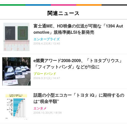
Sezlife オフィスチェア デスクチェア 疲れない テレ
関連ニュース
【純正品】27"ゲーミングモニター DualSense 充電
ネオ・ルーライフ ネオ・オムツ L 中型犬用 26枚入
ワーク チェア 強化バックレスト 30度ロッキング機
フック付き（CFI-ZDM1J）
り 単品
能 人間工学 椅子 腰サポート 90度跳ね上げ式アーム
富士通ME、HD映像の伝送が可能な「1394 Aut
レスト 3Dヘッドレスト ハンガー付き 高反発クッシ
￥49,979
￥1,800
￥7,680
omotive」規格準拠LSIを新発売
ョン PCチェア 通気性メッシュ ゲーミング/勉強/事
務用 おしゃれ パソコンチェア (ブラック)
エンタープライズ
2009.4.23(木) 13:40
Sezlife オフィスチェア デスクチェア 疲れない テレ
【整備済み品】Dell E2724HS 27インチ 液晶モニタ
Smart Basic(スマートベーシック) 【Amazon.co.jp
ワーク チェア 強化バックレスト 30度ロッキング機
ー フルHD（1920×1080）VA 非光沢 HDMI/DisplayP
限定】 Smart Basic アイリスオーヤマ ペットシーツ
能 人間工学 椅子 腰サポート 90度跳ね上げ式アーム
ort/VGA スピーカー内蔵 高さ調整 スイベル VESA対
超厚型 お徳用 ワイド 100枚入 (x 1) (ケース販売)
e燃費アワード2008-2009、「トヨタプリウス」
レスト 3Dヘッドレスト ハンガー付き 高反発クッシ
応 ComfortView ビジネス向け
￥7,680
￥15,800
￥3,670
ョン PCチェア 通気性メッシュ ゲーミング/勉強/事
「フィアットパンダ」などが1位に
務用 おしゃれ パソコンチェア (ホワイト)
ブロードバンド
ANDWINT オフィスチェア デスクチェア 肘なし メ
【MiniLED/24.5inch/280Hz/FHD】GRAPHT THE S
2009.3.31(火) 14:47
アイリスオーヤマ ペットシーツ 超厚型 お徳用 レギ
ッシュ 通気性 ランバーサポート付き 腰サポート ガ
HOOTER Gaming Monitor 24” Essential ゲーミン
ュラー 200枚入【Amazon.co.jp限定】
ス圧無段階昇降 360度回転 キャスター付き コンパク
グモニター QD 24.5インチ 1ms FHD 量子ドット 残
ト 幅52×奥行58.5×高さ84～96cm テレワーク 在宅
像低減 (3年保証 | 輝点保証 | 日本メーカー)
￥3,731
話題の小型エコカー「トヨタ iQ」に期待するの
￥4,139
￥34,980
勤務 ブラック
は“税金半額”
エンタメ
2008.10.30(木) 18:56