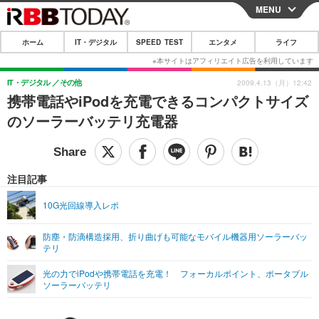
MENU
CLOSE
ホーム
IT・デジタル
SPEED TEST
エンタメ
ライフ
ホーム
IT・デジタル
IT・デジタル
その他
2009.4.13（月）12:42
携帯電話やiPodを充電できるコンパクトサイズ
IT・デジタルTOP
スマートフォン
SPEED TEST
のソーラーバッテリ充電器
ネタ
ガジェット・ツール
エンタメ
ショッピング
その他
エンタメTOP
映画・ドラマ
ライフ
注目記事
韓流・K-POP
韓国・芸能
ライフTOP
グルメ
リリース一覧
10G光回線導入レポ
音楽
スポーツ
ペット
ショッピング
プッシュ通知の停止方法
防塵・防滴構造採用、折り曲げも可能なモバイル機器用ソーラーバッ
テリ
グラビア
ブログ
その他
光の力でiPodや携帯電話を充電！ フォーカルポイント、ポータブル
ショッピング
その他
ソーラーバッテリ