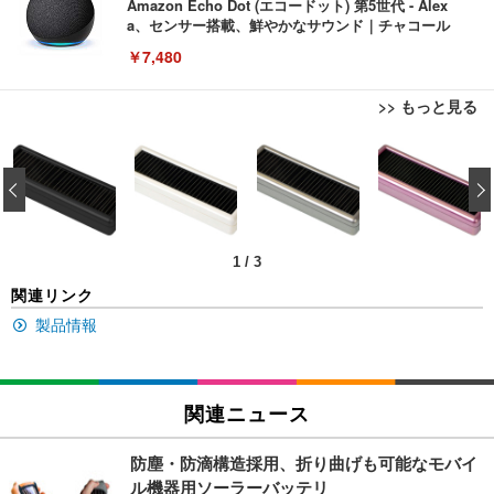
Amazon Echo Dot (エコードット) 第5世代 - Alex
a、センサー搭載、鮮やかなサウンド｜チャコール
￥7,480
>> もっと見る
[EdoErgo] オフィスチェア 椅子 テレワーク 疲れな
EIZO ビジネス向けプレミアムモニター | FlexScan
Amazonベーシック ペットシーツ 薄型 レギュラー 1
い 跳ね上げ式アームレスト コンパクト 約105度ロッ
EV3240X-WT | 31.5型4K UHD・USB Type-C・ホワ
‹
回使い捨て 無香料 ホワイト 300枚
キング pc 事務椅子 360度回転 座面昇降 強化ナイロ
イト
ン樹脂ベース 通気性メッシュ 在宅ワーク H-WY01
￥3,373
￥5,699
￥105,595
(黒網+黒枠+黒足)
1
/
3
EIZO ビジネス向けプレミアムモニター | FlexScan
SIHOO B100 オフィスチェア／デスクチェア メッシ
Amazonベーシック ペットシーツ 厚型 ワイド 42枚
関連リンク
EV2740X-WT | 27.0型4K UHD・USB Type-C・ホワ
ュチェア 人間工学 疲れない ブラック
x2袋(84枚) ホワイト(吸収面:ライトブルー)
イト
製品情報
￥27,999
￥3,234
￥109,572
Sezlife オフィスチェア デスクチェア 疲れない テレ
関連ニュース
【純正品】27"ゲーミングモニター DualSense 充電
ネオ・ルーライフ ネオ・オムツ L 中型犬用 26枚入
ワーク チェア 強化バックレスト 30度ロッキング機
フック付き（CFI-ZDM1J）
り 単品
能 人間工学 椅子 腰サポート 90度跳ね上げ式アーム
防塵・防滴構造採用、折り曲げも可能なモバイ
レスト 3Dヘッドレスト ハンガー付き 高反発クッシ
￥49,979
￥1,800
￥7,680
ル機器用ソーラーバッテリ
ョン PCチェア 通気性メッシュ ゲーミング/勉強/事