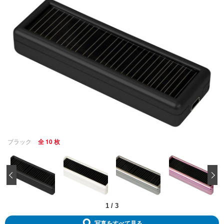
ブラック
全 10 枚
‹
1
/
3
写真をすべて見る