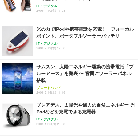
務用 おしゃれ パソコンチェア (ブラック)
IT・デジタル
2009.4.10(金) 17:03
Sezlife オフィスチェア デスクチェア 疲れない テレ
【整備済み品】Dell E2724HS 27インチ 液晶モニタ
Smart Basic(スマートベーシック) 【Amazon.co.jp
ワーク チェア 強化バックレスト 30度ロッキング機
ー フルHD（1920×1080）VA 非光沢 HDMI/DisplayP
限定】 Smart Basic アイリスオーヤマ ペットシーツ
能 人間工学 椅子 腰サポート 90度跳ね上げ式アーム
ort/VGA スピーカー内蔵 高さ調整 スイベル VESA対
超厚型 お徳用 ワイド 100枚入 (x 1) (ケース販売)
光の力でiPodや携帯電話を充電！ フォーカル
レスト 3Dヘッドレスト ハンガー付き 高反発クッシ
応 ComfortView ビジネス向け
￥7,680
￥15,800
￥3,670
ョン PCチェア 通気性メッシュ ゲーミング/勉強/事
ポイント、ポータブルソーラーバッテリ
務用 おしゃれ パソコンチェア (ホワイト)
IT・デジタル
ANDWINT オフィスチェア デスクチェア 肘なし メ
【MiniLED/24.5inch/280Hz/FHD】GRAPHT THE S
2009.2.19(木) 12:06
アイリスオーヤマ ペットシーツ 超厚型 お徳用 レギ
ッシュ 通気性 ランバーサポート付き 腰サポート ガ
HOOTER Gaming Monitor 24” Essential ゲーミン
ュラー 200枚入【Amazon.co.jp限定】
ス圧無段階昇降 360度回転 キャスター付き コンパク
グモニター QD 24.5インチ 1ms FHD 量子ドット 残
ト 幅52×奥行58.5×高さ84～96cm テレワーク 在宅
像低減 (3年保証 | 輝点保証 | 日本メーカー)
￥3,731
サムスン、太陽エネルギー駆動の携帯電話「ブ
￥4,139
￥34,980
勤務 ブラック
ルーアース」を発表 〜 背面にソーラーパネル
搭載
ブロードバンド
2009.2.14(土) 11:19
プレアデス、太陽光や風力の自然エネルギーでi
Podなどを充電できる充電器
IT・デジタル
2009.1.26(月) 20:38