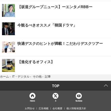
【坂道グループニュース】ーエンタメRBBー
今観るべきオススメ「韓国ドラマ」
快適デスクのヒントが満載！こだわりデスクツアー
【進化するオフィス】
記事
ホーム
›
IT・デジタル
›
その他
›
TOP
Home
X
YouTube
お問合せ
広告掲載
会社概要
個人情報保護方針