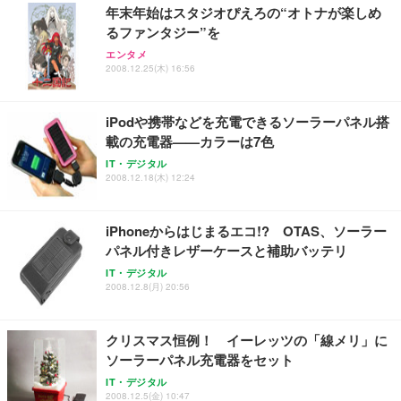
年末年始はスタジオぴえろの“オトナが楽しめ
るファンタジー”を
エンタメ
2008.12.25(木) 16:56
iPodや携帯などを充電できるソーラーパネル搭
載の充電器——カラーは7色
IT・デジタル
2008.12.18(木) 12:24
iPhoneからはじまるエコ!? OTAS、ソーラー
パネル付きレザーケースと補助バッテリ
IT・デジタル
2008.12.8(月) 20:56
クリスマス恒例！ イーレッツの「線メリ」に
ソーラーパネル充電器をセット
IT・デジタル
2008.12.5(金) 10:47