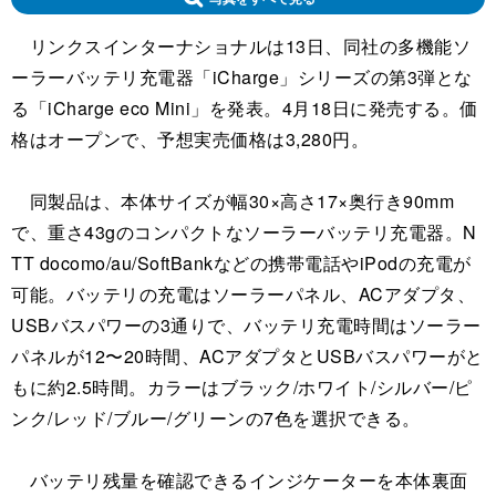
リンクスインターナショナルは13日、同社の多機能ソ
ーラーバッテリ充電器「iCharge」シリーズの第3弾とな
る「iCharge eco Mini」を発表。4月18日に発売する。価
格はオープンで、予想実売価格は3,280円。
同製品は、本体サイズが幅30×高さ17×奥行き90mm
で、重さ43gのコンパクトなソーラーバッテリ充電器。N
TT docomo/au/SoftBankなどの携帯電話やiPodの充電が
可能。バッテリの充電はソーラーパネル、ACアダプタ、
USBバスパワーの3通りで、バッテリ充電時間はソーラー
パネルが12〜20時間、ACアダプタとUSBバスパワーがと
もに約2.5時間。カラーはブラック/ホワイト/シルバー/ピ
ンク/レッド/ブルー/グリーンの7色を選択できる。
バッテリ残量を確認できるインジケーターを本体裏面