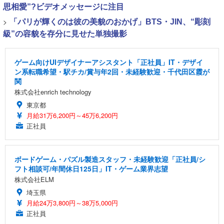
思相愛”?ビデオメッセージに注目
>
「パリが輝くのは彼の美貌のおかげ」BTS・JIN、“彫刻
級”の容貌を存分に見せた単独撮影
ゲーム向けUIデザイナーアシスタント「正社員」IT・デザイ
ン系転職希望・駅チカ/賞与年2回・未経験歓迎・千代田区霞が
関
株式会社enrich technology
東京都
月給31万6,200円～45万6,200円
正社員
ボードゲーム・パズル製造スタッフ・未経験歓迎「正社員/シ
フト相談可/年間休日125日」IT・ゲーム業界志望
株式会社ELM
埼玉県
月給24万3,800円～38万5,000円
正社員