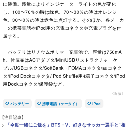
に装備。残量によりインジケーターライトの色が変化
し、100〜70％の時は緑色、70〜30％の時はオレンジ
色、30〜0％の時は赤色に点灯する。そのほか、各メーカ
ーの携帯電話やiPod用の充電コネクタや充電プラグを付
属する。
バッテリはリチウムポリマー充電池で、容量は750mA
h。付属品はACアダプタ/MiniUSBリストラクチャーケー
ブル/USBコネクタ/SoftBank・FOMAコネクタ/auコネク
タ/iPod Dockコネクタ/iPod Shuffle用4端子コネクタ/iPod
用Dockコネクタ/保護袋など。
《近藤》
バッテリー
携帯電話（ケータイ）
iPod
【注目記事】
>
「今度一緒にご飯を」BTS・V、好きなサッカー選手と“相