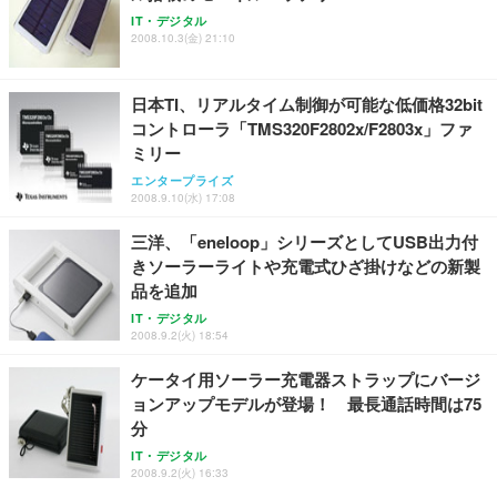
IT・デジタル
2008.10.3(金) 21:10
日本TI、リアルタイム制御が可能な低価格32bit
コントローラ「TMS320F2802x/F2803x」ファ
ミリー
エンタープライズ
2008.9.10(水) 17:08
三洋、「eneloop」シリーズとしてUSB出力付
きソーラーライトや充電式ひざ掛けなどの新製
品を追加
IT・デジタル
2008.9.2(火) 18:54
ケータイ用ソーラー充電器ストラップにバージ
ョンアップモデルが登場！ 最長通話時間は75
分
IT・デジタル
2008.9.2(火) 16:33