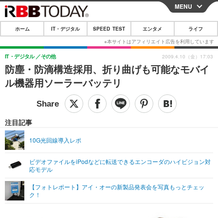
MENU
CLOSE
ホーム
IT・デジタル
SPEED TEST
エンタメ
ライフ
ホーム
IT・デジタル
IT・デジタル
その他
2009.4.10（金）17:03
防塵・防滴構造採用、折り曲げも可能なモバイ
IT・デジタルTOP
スマートフォン
SPEED TEST
ル機器用ソーラーバッテリ
ネタ
ガジェット・ツール
エンタメ
ショッピング
その他
エンタメTOP
映画・ドラマ
ライフ
注目記事
韓流・K-POP
韓国・芸能
ライフTOP
グルメ
リリース一覧
10G光回線導入レポ
音楽
スポーツ
ペット
ショッピング
プッシュ通知の停止方法
ビデオファイルをiPodなどに転送できるエンコーダのハイビジョン対
応モデル
グラビア
ブログ
その他
【フォトレポート】アイ・オーの新製品発表会を写真もっとチェッ
ショッピング
その他
ク！