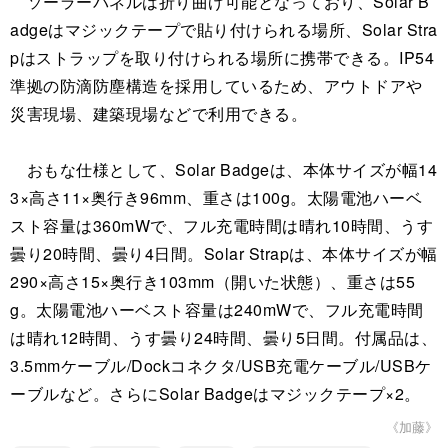
ソーラーパネルは折り曲げ可能となっており、Solar B
adgeはマジックテープで貼り付けられる場所、Solar Stra
pはストラップを取り付けられる場所に携帯できる。IP54
準拠の防滴防塵構造を採用しているため、アウトドアや
災害現場、建築現場などで利用できる。
おもな仕様として、Solar Badgeは、本体サイズが幅14
3×高さ11×奥行き96mm、重さは100g。太陽電池ハーベ
スト容量は360mWで、フル充電時間は晴れ10時間、うす
曇り20時間、曇り4日間。Solar Strapは、本体サイズが幅
290×高さ15×奥行き103mm（開いた状態）、重さは55
g。太陽電池ハーベスト容量は240mWで、フル充電時間
は晴れ12時間、うす曇り24時間、曇り5日間。付属品は、
3.5mmケーブル/Dockコネクタ/USB充電ケーブル/USBケ
ーブルなど。さらにSolar Badgeはマジックテープ×2。
《加藤》