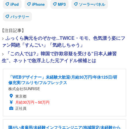
iPod
iPhone
MP3
ソーラーパネル
バッテリー
【注目記事】
>
ふっくら胸元をのぞかせ...TWICE・モモ、色気漂う姿にフ
ァン悶絶「すんごい」「気絶しちゃう」
>
「この人では?」韓国で詐欺容疑を受ける“日本人練習
生”、ネットで急浮上した元アイドル候補とは
「WEBデザイナー」未経験大歓迎/月給30万円/年休125日/研
修充実/フルリモ/フルフレックス
株式会社SUNRISE
東京都
月給30万円～50万円
正社員
障がい者雇用/未経験インフラエンジニア/地域限定/未経験から