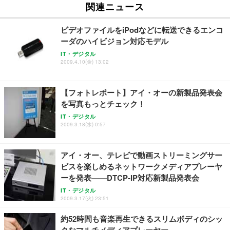
Sezlife オフィスチェア デスクチェア 疲れない テレ
関連ニュース
【純正品】27"ゲーミングモニター DualSense 充電
ネオ・ルーライフ ネオ・オムツ L 中型犬用 26枚入
ワーク チェア 強化バックレスト 30度ロッキング機
フック付き（CFI-ZDM1J）
り 単品
能 人間工学 椅子 腰サポート 90度跳ね上げ式アーム
ビデオファイルをiPodなどに転送できるエンコ
レスト 3Dヘッドレスト ハンガー付き 高反発クッシ
￥49,979
￥1,800
￥7,680
ーダのハイビジョン対応モデル
ョン PCチェア 通気性メッシュ ゲーミング/勉強/事
務用 おしゃれ パソコンチェア (ブラック)
IT・デジタル
2009.4.10(金) 13:02
Sezlife オフィスチェア デスクチェア 疲れない テレ
【整備済み品】Dell E2724HS 27インチ 液晶モニタ
Smart Basic(スマートベーシック) 【Amazon.co.jp
ワーク チェア 強化バックレスト 30度ロッキング機
ー フルHD（1920×1080）VA 非光沢 HDMI/DisplayP
限定】 Smart Basic アイリスオーヤマ ペットシーツ
能 人間工学 椅子 腰サポート 90度跳ね上げ式アーム
ort/VGA スピーカー内蔵 高さ調整 スイベル VESA対
超厚型 お徳用 ワイド 100枚入 (x 1) (ケース販売)
【フォトレポート】アイ・オーの新製品発表会
レスト 3Dヘッドレスト ハンガー付き 高反発クッシ
応 ComfortView ビジネス向け
￥7,680
￥15,800
￥3,670
ョン PCチェア 通気性メッシュ ゲーミング/勉強/事
を写真もっとチェック！
務用 おしゃれ パソコンチェア (ホワイト)
IT・デジタル
ANDWINT オフィスチェア デスクチェア 肘なし メ
【MiniLED/24.5inch/280Hz/FHD】GRAPHT THE S
2009.3.18(水) 0:57
アイリスオーヤマ ペットシーツ 超厚型 お徳用 レギ
ッシュ 通気性 ランバーサポート付き 腰サポート ガ
HOOTER Gaming Monitor 24” Essential ゲーミン
ュラー 200枚入【Amazon.co.jp限定】
ス圧無段階昇降 360度回転 キャスター付き コンパク
グモニター QD 24.5インチ 1ms FHD 量子ドット 残
ト 幅52×奥行58.5×高さ84～96cm テレワーク 在宅
像低減 (3年保証 | 輝点保証 | 日本メーカー)
￥3,731
アイ・オー、テレビで動画ストリーミングサー
￥4,139
￥34,980
勤務 ブラック
ビスを楽しめるネットワークメディアプレーヤ
ーを発表——DTCP-IP対応新製品発表会
IT・デジタル
2009.3.17(火) 23:51
約52時間も音楽再生できるスリムボディのシッ
クなマルチメディアプレーヤー