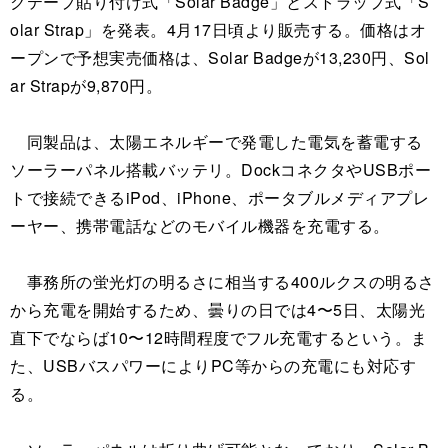
クテープ貼り付け式「Solar Badge」とストラップ式「S
olar Strap」を発表。4月17日頃より販売する。価格はオ
ープンで予想実売価格は、Solar Badgeが13,230円、Sol
ar Strapが9,870円。
同製品は、太陽エネルギーで発電した電気を蓄電する
ソーラーパネル搭載バッテリ。DockコネクタやUSBポー
トで接続できるiPod、iPhone、ポータブルメディアプレ
ーヤー、携帯電話などのモバイル機器を充電する。
事務所の蛍光灯の明るさに相当する400ルクスの明るさ
から充電を開始するため、曇りの日では4〜5日、太陽光
直下でならば10〜12時間程度でフル充電するという。ま
た、USBバスパワーによりPC等からの充電にも対応す
る。