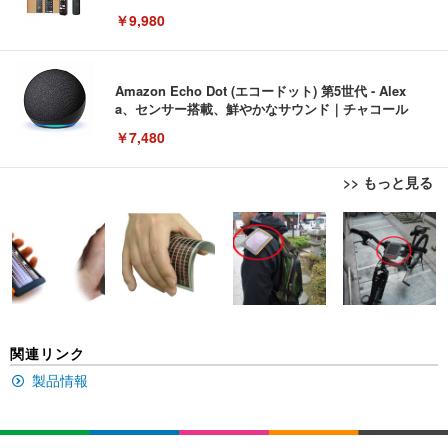
￥9,980
Amazon Echo Dot (エコードット) 第5世代 - Alex
a、センサー搭載、鮮やかなサウンド｜チャコール
￥7,480
>> もっと見る
[EdoErgo] オフィスチェア 椅子 テレワーク 疲れな
EIZO ビジネス向けプレミアムモニター | FlexScan
Amazonベーシック ペットシーツ 薄型 レギュラー 1
い 跳ね上げ式アームレスト コンパクト 約105度ロッ
EV3240X-WT | 31.5型4K UHD・USB Type-C・ホワ
回使い捨て 無香料 ホワイト 300枚
キング pc 事務椅子 360度回転 座面昇降 強化ナイロ
イト
ン樹脂ベース 通気性メッシュ 在宅ワーク H-WY01
￥3,373
￥5,699
￥105,595
(黒網+黒枠+黒足)
EIZO ビジネス向けプレミアムモニター | FlexScan
SIHOO B100 オフィスチェア／デスクチェア メッシ
Amazonベーシック ペットシーツ 厚型 ワイド 42枚
関連リンク
EV2740X-WT | 27.0型4K UHD・USB Type-C・ホワ
ュチェア 人間工学 疲れない ブラック
x2袋(84枚) ホワイト(吸収面:ライトブルー)
イト
製品情報
￥27,999
￥3,234
￥109,572