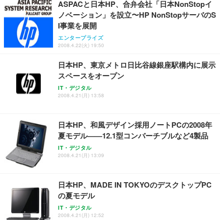
ASPACと日本HP、合弁会社「日本NonStopイ
ノベーション」を設立〜HP NonStopサーバのS
I事業を展開
エンタープライズ
2008.4.22(火) 19:50
日本HP、東京メトロ日比谷線銀座駅構内に展示
スペースをオープン
IT・デジタル
2008.4.21(月) 13:58
日本HP、和風デザイン採用ノートPCの2008年
夏モデル——12.1型コンバーチブルなど4製品
IT・デジタル
2008.4.21(月) 13:09
日本HP、MADE IN TOKYOのデスクトップPC
の夏モデル
IT・デジタル
2008.4.21(月) 12:52