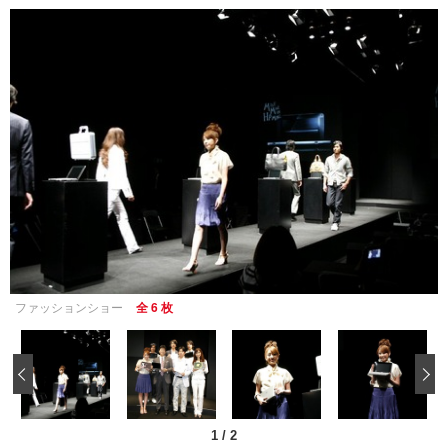
ファッションショー
全 6 枚
‹
1
/
2