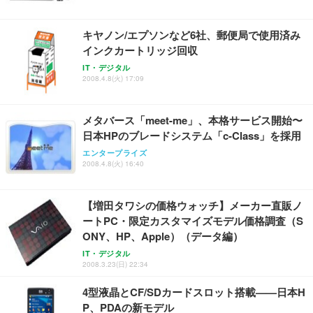
キヤノン/エプソンなど6社、郵便局で使用済み
インクカートリッジ回収
IT・デジタル
2008.4.8(火) 17:09
メタバース「meet-me」、本格サービス開始〜
日本HPのブレードシステム「c-Class」を採用
エンタープライズ
2008.4.8(火) 16:40
【増田タワシの価格ウォッチ】メーカー直販ノ
ートPC・限定カスタマイズモデル価格調査（S
ONY、HP、Apple）（データ編）
IT・デジタル
2008.3.23(日) 22:34
4型液晶とCF/SDカードスロット搭載——日本H
P、PDAの新モデル