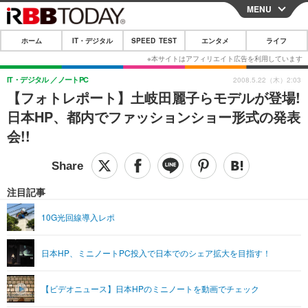
MENU
CLOSE
ホーム
IT・デジタル
SPEED TEST
エンタメ
ライフ
ホーム
IT・デジタル
IT・デジタル
ノートPC
2008.5.22（木）2:03
【フォトレポート】土岐田麗子らモデルが登場!
IT・デジタルTOP
スマートフォン
SPEED TEST
日本HP、都内でファッションショー形式の発表
ネタ
ガジェット・ツール
会!!
エンタメ
ショッピング
その他
エンタメTOP
映画・ドラマ
ライフ
韓流・K-POP
韓国・芸能
注目記事
ライフTOP
グルメ
リリース一覧
音楽
スポーツ
10G光回線導入レポ
ペット
ショッピング
プッシュ通知の停止方法
グラビア
ブログ
その他
日本HP、ミニノートPC投入で日本でのシェア拡大を目指す！
ショッピング
その他
【ビデオニュース】日本HPのミニノートを動画でチェック