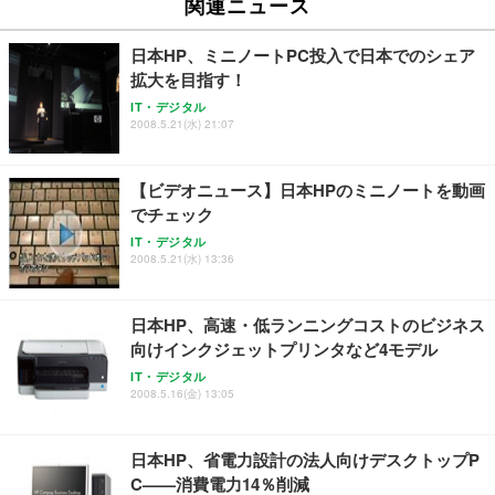
務用 おしゃれ パソコンチェア (ブラック)
関連ニュース
Sezlife オフィスチェア デスクチェア 疲れない テレ
【整備済み品】Dell E2724HS 27インチ 液晶モニタ
Smart Basic(スマートベーシック) 【Amazon.co.jp
日本HP、ミニノートPC投入で日本でのシェア
ワーク チェア 強化バックレスト 30度ロッキング機
ー フルHD（1920×1080）VA 非光沢 HDMI/DisplayP
限定】 Smart Basic アイリスオーヤマ ペットシーツ
能 人間工学 椅子 腰サポート 90度跳ね上げ式アーム
ort/VGA スピーカー内蔵 高さ調整 スイベル VESA対
超厚型 お徳用 ワイド 100枚入 (x 1) (ケース販売)
拡大を目指す！
レスト 3Dヘッドレスト ハンガー付き 高反発クッシ
応 ComfortView ビジネス向け
￥7,680
￥15,800
￥3,670
IT・デジタル
ョン PCチェア 通気性メッシュ ゲーミング/勉強/事
2008.5.21(水) 21:07
務用 おしゃれ パソコンチェア (ホワイト)
ANDWINT オフィスチェア デスクチェア 肘なし メ
【MiniLED/24.5inch/280Hz/FHD】GRAPHT THE S
アイリスオーヤマ ペットシーツ 超厚型 お徳用 レギ
ッシュ 通気性 ランバーサポート付き 腰サポート ガ
HOOTER Gaming Monitor 24” Essential ゲーミン
【ビデオニュース】日本HPのミニノートを動画
ュラー 200枚入【Amazon.co.jp限定】
ス圧無段階昇降 360度回転 キャスター付き コンパク
グモニター QD 24.5インチ 1ms FHD 量子ドット 残
でチェック
ト 幅52×奥行58.5×高さ84～96cm テレワーク 在宅
像低減 (3年保証 | 輝点保証 | 日本メーカー)
￥3,731
￥4,139
￥34,980
勤務 ブラック
IT・デジタル
2008.5.21(水) 13:36
日本HP、高速・低ランニングコストのビジネス
向けインクジェットプリンタなど4モデル
IT・デジタル
2008.5.16(金) 13:05
日本HP、省電力設計の法人向けデスクトップP
C——消費電力14％削減