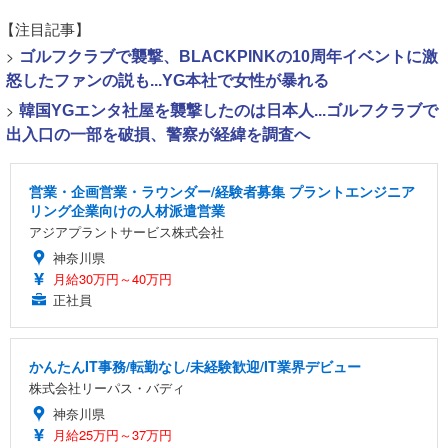
【注目記事】
>
ゴルフクラブで襲撃、BLACKPINKの10周年イベントに激
怒したファンの説も...YG本社で女性が暴れる
>
韓国YGエンタ社屋を襲撃したのは日本人...ゴルフクラブで
出入口の一部を破損、警察が経緯を調査へ
営業・企画営業・ラウンダー/経験者募集 プラントエンジニア
リング企業向けの人材派遣営業
アジアプラントサービス株式会社
神奈川県
月給30万円～40万円
正社員
かんたんIT事務/転勤なし/未経験歓迎/IT業界デビュー
株式会社リーパス・バディ
神奈川県
月給25万円～37万円