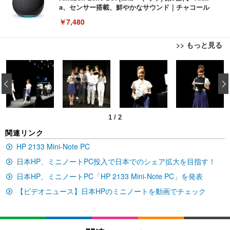
a、センサー搭載、鮮やかなサウンド｜チャコール
￥7,480
>> もっと見る
[EdoErgo] オフィスチェア 椅子 テレワーク 疲れな
EIZO ビジネス向けプレミアムモニター | FlexScan
Amazonベーシック ペットシーツ 薄型 レギュラー 1
い 跳ね上げ式アームレスト コンパクト 約105度ロッ
EV3240X-WT | 31.5型4K UHD・USB Type-C・ホワ
‹
回使い捨て 無香料 ホワイト 300枚
キング pc 事務椅子 360度回転 座面昇降 強化ナイロ
イト
ン樹脂ベース 通気性メッシュ 在宅ワーク H-WY01
￥3,373
￥5,699
￥105,595
(黒網+黒枠+黒足)
1
/
2
EIZO ビジネス向けプレミアムモニター | FlexScan
SIHOO B100 オフィスチェア／デスクチェア メッシ
Amazonベーシック ペットシーツ 厚型 ワイド 42枚
関連リンク
EV2740X-WT | 27.0型4K UHD・USB Type-C・ホワ
ュチェア 人間工学 疲れない ブラック
x2袋(84枚) ホワイト(吸収面:ライトブルー)
イト
HP 2133 Mini-Note PC
￥27,999
￥3,234
￥109,572
日本HP、ミニノートPC投入で日本でのシェア拡大を目指す！
日本HP、ミニノートPC「HP 2133 Mini-Note PC」を発表
Sezlife オフィスチェア デスクチェア 疲れない テレ
【純正品】27"ゲーミングモニター DualSense 充電
ネオ・ルーライフ ネオ・オムツ L 中型犬用 26枚入
【ビデオニュース】日本HPのミニノートを動画でチェック
ワーク チェア 強化バックレスト 30度ロッキング機
フック付き（CFI-ZDM1J）
り 単品
能 人間工学 椅子 腰サポート 90度跳ね上げ式アーム
レスト 3Dヘッドレスト ハンガー付き 高反発クッシ
￥49,979
￥1,800
￥7,680
ョン PCチェア 通気性メッシュ ゲーミング/勉強/事