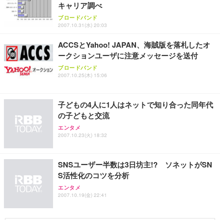
務用 おしゃれ パソコンチェア (ブラック)
キャリア調べ
Sezlife オフィスチェア デスクチェア 疲れない テレ
【整備済み品】Dell E2724HS 27インチ 液晶モニタ
Smart Basic(スマートベーシック) 【Amazon.co.jp
ブロードバンド
ワーク チェア 強化バックレスト 30度ロッキング機
ー フルHD（1920×1080）VA 非光沢 HDMI/DisplayP
限定】 Smart Basic アイリスオーヤマ ペットシーツ
2007.10.31(水) 20:03
能 人間工学 椅子 腰サポート 90度跳ね上げ式アーム
ort/VGA スピーカー内蔵 高さ調整 スイベル VESA対
超厚型 お徳用 ワイド 100枚入 (x 1) (ケース販売)
レスト 3Dヘッドレスト ハンガー付き 高反発クッシ
応 ComfortView ビジネス向け
ACCSとYahoo! JAPAN、海賊版を落札したオ
￥7,680
￥15,800
￥3,670
ョン PCチェア 通気性メッシュ ゲーミング/勉強/事
ークションユーザに注意メッセージを送付
務用 おしゃれ パソコンチェア (ホワイト)
ブロードバンド
ANDWINT オフィスチェア デスクチェア 肘なし メ
【MiniLED/24.5inch/280Hz/FHD】GRAPHT THE S
2007.10.25(木) 15:06
アイリスオーヤマ ペットシーツ 超厚型 お徳用 レギ
ッシュ 通気性 ランバーサポート付き 腰サポート ガ
HOOTER Gaming Monitor 24” Essential ゲーミン
ュラー 200枚入【Amazon.co.jp限定】
ス圧無段階昇降 360度回転 キャスター付き コンパク
グモニター QD 24.5インチ 1ms FHD 量子ドット 残
ト 幅52×奥行58.5×高さ84～96cm テレワーク 在宅
像低減 (3年保証 | 輝点保証 | 日本メーカー)
￥3,731
子どもの4人に1人はネットで知り合った同年代
￥4,139
￥34,980
勤務 ブラック
の子どもと交流
エンタメ
2007.10.23(火) 18:32
SNSユーザー半数は3日坊主!? ソネットがSN
S活性化のコツを分析
エンタメ
2007.10.19(金) 22:41