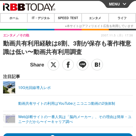
MENU
CLOSE
ホーム
IT・デジタル
SPEED TEST
エンタメ
ライフ
ホーム
IT・デジタル
エンタメ
その他
2007.11.5（月）17:38
動画共有利用経験は8割、3割が保存も著作権意
IT・デジタルTOP
スマートフォン
SPEED TEST
識は低い〜動画共有利用調査
ネタ
ガジェット・ツール
エンタメ
ショッピング
その他
エンタメTOP
映画・ドラマ
ライフ
注目記事
韓流・K-POP
韓国・芸能
ライフTOP
グルメ
リリース一覧
10G光回線導入レポ
音楽
スポーツ
ペット
ショッピング
プッシュ通知の停止方法
動画共有サイトの利用はYouTubeとニコニコ動画の2強体制
グラビア
ブログ
その他
Web診断サイトの一番人気は「脳内メーカー」、その理由は簡単・ユ
ショッピング
その他
ニークだから〜イーキャリア調べ