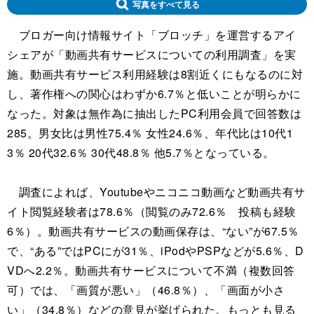
写真をすべて見る
ブロガー向け情報サイト「ブロッチ」を運営するアイ
シェアが「動画共有サービスについての利用調査」を実
施。動画共有サービス利用経験は8割近くにもなるのに対
し、著作権への関心はわずか6.7％と低いことが明らかに
なった。対象は無作為に抽出したPC利用会員で回答数は
285。男女比は男性75.4％ 女性24.6％、年代比は10代1
3％ 20代32.6％ 30代48.8％ 他5.7％となっている。
調査によれば、Youtubeやニコニコ動画など動画共有サ
イト閲覧経験者は78.6％（閲覧のみ72.6％ 投稿も経験
6％）。動画共有サービスの動画保存は、“ない”が67.5％
で、“ある”ではPCにが31％、iPodやPSPなどが5.6％、D
VDへ2.2％。動画共有サービスについて不満（複数回答
可）では、「画質が悪い」（46.8％）、「画面が小さ
い」（34.8％）などの意見が挙げられた。もっとも見る