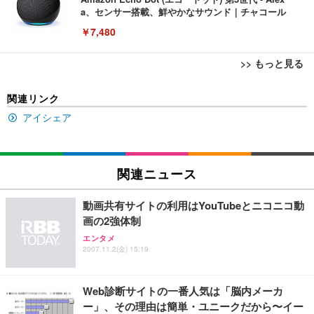
a、センサー搭載、鮮やかなサウンド｜チャコール
￥7,480
>> もっと見る
[EdoErgo] オフィスチェア 椅子 テレワーク 疲れな
EIZO ビジネス向けプレミアムモニター | FlexScan
Amazonベーシック ペットシーツ 薄型 レギュラー 1
関連リンク
い 跳ね上げ式アームレスト コンパクト 約105度ロッ
EV3240X-WT | 31.5型4K UHD・USB Type-C・ホワ
回使い捨て 無香料 ホワイト 300枚
キング pc 事務椅子 360度回転 座面昇降 強化ナイロ
イト
アイシェア
ン樹脂ベース 通気性メッシュ 在宅ワーク H-WY01
￥3,373
￥5,699
￥105,595
(黒網+黒枠+黒足)
EIZO ビジネス向けプレミアムモニター | FlexScan
関連ニュース
SIHOO B100 オフィスチェア／デスクチェア メッシ
Amazonベーシック ペットシーツ 厚型 ワイド 42枚
EV2740X-WT | 27.0型4K UHD・USB Type-C・ホワ
ュチェア 人間工学 疲れない ブラック
x2袋(84枚) ホワイト(吸収面:ライトブルー)
イト
動画共有サイトの利用はYouTubeとニコニコ動
￥27,999
￥3,234
￥109,572
画の2強体制
エンタメ
2007.11.2(金) 15:19
Sezlife オフィスチェア デスクチェア 疲れない テレ
【純正品】27"ゲーミングモニター DualSense 充電
ネオ・ルーライフ ネオ・オムツ L 中型犬用 26枚入
ワーク チェア 強化バックレスト 30度ロッキング機
フック付き（CFI-ZDM1J）
り 単品
能 人間工学 椅子 腰サポート 90度跳ね上げ式アーム
Web診断サイトの一番人気は「脳内メーカ
レスト 3Dヘッドレスト ハンガー付き 高反発クッシ
￥49,979
￥1,800
￥7,680
ー」、その理由は簡単・ユニークだから〜イー
ョン PCチェア 通気性メッシュ ゲーミング/勉強/事